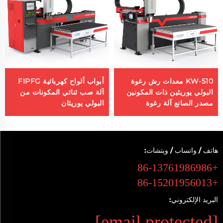
KW-510 معدات رش رغوة
أبواب ألواح كهربائية FIPFG
البولي يوريثين ذات المكونين
آلة صب ثنائي المكونات من
مصدر الصانع آلة رغوة
البولي يوريثان
السيليكون
هاتف / واتساب / ويتشات:
+86-13761986986
+86-15201956013
البريد الإلكتروني:
[email protected]