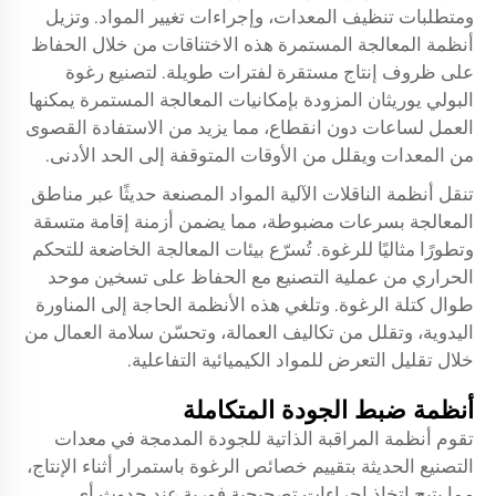
ومتطلبات تنظيف المعدات، وإجراءات تغيير المواد. وتزيل
أنظمة المعالجة المستمرة هذه الاختناقات من خلال الحفاظ
على ظروف إنتاج مستقرة لفترات طويلة.
لتصنيع رغوة
البولي يوريثان
المزودة بإمكانيات المعالجة المستمرة يمكنها
العمل لساعات دون انقطاع، مما يزيد من الاستفادة القصوى
من المعدات ويقلل من الأوقات المتوقفة إلى الحد الأدنى.
تنقل أنظمة الناقلات الآلية المواد المصنعة حديثًا عبر مناطق
المعالجة بسرعات مضبوطة، مما يضمن أزمنة إقامة متسقة
وتطورًا مثاليًا للرغوة. تُسرّع بيئات المعالجة الخاضعة للتحكم
الحراري من عملية التصنيع مع الحفاظ على تسخين موحد
طوال كتلة الرغوة. وتلغي هذه الأنظمة الحاجة إلى المناورة
اليدوية، وتقلل من تكاليف العمالة، وتحسّن سلامة العمال من
خلال تقليل التعرض للمواد الكيميائية التفاعلية.
أنظمة ضبط الجودة المتكاملة
تقوم أنظمة المراقبة الذاتية للجودة المدمجة في معدات
التصنيع الحديثة بتقييم خصائص الرغوة باستمرار أثناء الإنتاج،
مما يتيح اتخاذ إجراءات تصحيحية فورية عند حدوث أي