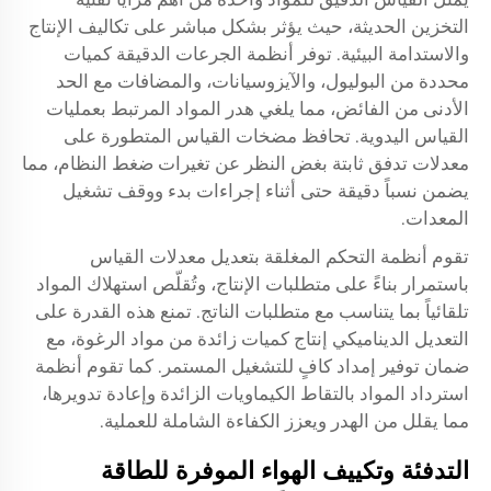
التخزين الحديثة، حيث يؤثر بشكل مباشر على تكاليف الإنتاج
والاستدامة البيئية. توفر أنظمة الجرعات الدقيقة كميات
محددة من البوليول، والآيزوسيانات، والمضافات مع الحد
الأدنى من الفائض، مما يلغي هدر المواد المرتبط بعمليات
القياس اليدوية. تحافظ مضخات القياس المتطورة على
معدلات تدفق ثابتة بغض النظر عن تغيرات ضغط النظام، مما
يضمن نسباً دقيقة حتى أثناء إجراءات بدء ووقف تشغيل
المعدات.
تقوم أنظمة التحكم المغلقة بتعديل معدلات القياس
باستمرار بناءً على متطلبات الإنتاج، وتُقلّص استهلاك المواد
تلقائياً بما يتناسب مع متطلبات الناتج. تمنع هذه القدرة على
التعديل الديناميكي إنتاج كميات زائدة من مواد الرغوة، مع
ضمان توفير إمداد كافٍ للتشغيل المستمر. كما تقوم أنظمة
استرداد المواد بالتقاط الكيماويات الزائدة وإعادة تدويرها،
مما يقلل من الهدر ويعزز الكفاءة الشاملة للعملية.
التدفئة وتكييف الهواء الموفرة للطاقة