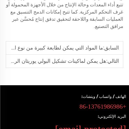
تتبع أداء المعدات وحالة الإنتاج من خلال الأجهزة المحمولة أو
غرف التحكم المركزية. كما تتيح إمكانات الدمج التنسيق مع
العمليات السابقة واللاحقة لتحقيق تدفق إنتاج مُحسَّن عبر
مرافق التصنيع.
السابق:
ما المواد التي يمكن لطابعة كبيرة من نوع الألواح المسطحة بالأشعة فوق البنفسجية الطباعة عليها؟
التالي:
هل يمكن لماكينات تشكيل البولي يوريثان الرغوي أن تعزز جودة المنتج وثباته؟
الهاتف / واتساب / ويتشات:
+86-13761986986
البريد الإلكتروني: