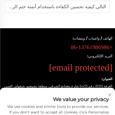
التالي:
كيفية تحسين الكفاءة باستخدام أتمتة ختم الرغوة؟
الهاتف / واتساب / ويتشات:
+86-13761986986
البريد الإلكتروني:
[email protected]
العنوان:
الغرفة B315، رقم 6433 شارع ينغجانغ الشرقي، منطقة تشينغبو، شنغهاي، الصين
روابط سريعة
We value your privacy
منتجات
We use cookies and similar tools to provide our services.
If you don't want to accept all cookies, click Personalize