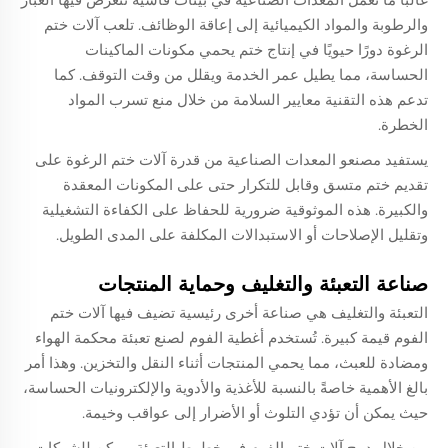
والرطوبة والمواد الكيميائية إلى إعاقة الوظائف. تلعب آلات ختم
الرغوة دورًا حيويًا في إنتاج ختم يحمي مكونات الماكينات
الحساسة، مما يطيل عمر الخدمة ويقلل من وقت التوقف. كما
تدعم هذه التقنية معايير السلامة من خلال منع تسرب المواد
الخطرة.
يستفيد مصنعو المعدات الصناعية من قدرة آلات ختم الرغوة على
تقديم ختم متسق وقابل للتكرار حتى على المكونات المعقدة
والكبيرة. هذه الموثوقية ضرورية للحفاظ على الكفاءة التشغيلية
وتقليل الإصلاحات أو الاستبدالات المكلفة على المدى الطويل.
صناعة التعبئة والتغليف وحماية المنتجات
التعبئة والتغليف هي صناعة أخرى رئيسية تضيف فيها آلات ختم
الفوم قيمة كبيرة. تُستخدم أغطية الفوم لصنع تعبئة محكمة الهواء
ومضادة للعبث، مما يحمي المنتجات أثناء النقل والتخزين. وهذا أمر
بالغ الأهمية خاصةً بالنسبة للأغذية والأدوية والإلكترونيات الحساسة،
حيث يمكن أن تؤدي التلوث أو الأضرار إلى عواقب وخيمة.
من خلال دمج آلات ختم الفوم في خطوط التعبئة، يمكن للشركات