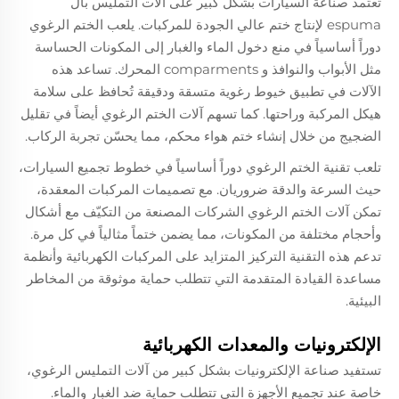
تعتمد صناعة السيارات بشكل كبير على
آلات التمليس بال
espuma
لإنتاج ختم عالي الجودة للمركبات. يلعب الختم الرغوي
دوراً أساسياً في منع دخول الماء والغبار إلى المكونات الحساسة
مثل الأبواب والنوافذ و comparments المحرك. تساعد هذه
الآلات في تطبيق خيوط رغوية متسقة ودقيقة تُحافظ على سلامة
هيكل المركبة وراحتها. كما تسهم آلات الختم الرغوي أيضاً في تقليل
الضجيج من خلال إنشاء ختم هواء محكم، مما يحسّن تجربة الركاب.
تلعب تقنية الختم الرغوي دوراً أساسياً في خطوط تجميع السيارات،
حيث السرعة والدقة ضروريان. مع تصميمات المركبات المعقدة،
تمكن آلات الختم الرغوي الشركات المصنعة من التكيّف مع أشكال
وأحجام مختلفة من المكونات، مما يضمن ختماً مثالياً في كل مرة.
تدعم هذه التقنية التركيز المتزايد على المركبات الكهربائية وأنظمة
مساعدة القيادة المتقدمة التي تتطلب حماية موثوقة من المخاطر
البيئية.
الإلكترونيات والمعدات الكهربائية
تستفيد صناعة الإلكترونيات بشكل كبير من آلات التمليس الرغوي،
خاصة عند تجميع الأجهزة التي تتطلب حماية ضد الغبار والماء.