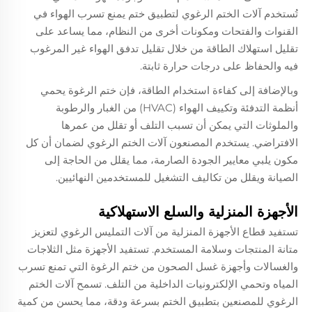
تُستخدم آلات الختم الرغوي لتطبيق ختم يمنع تسرب الهواء في
القنوات والفتحات ومكونات أخرى من النظام، مما يساعد على
تقليل استهلاك الطاقة من خلال تقليل تدفق الهواء غير المرغوب
فيه والحفاظ على درجات حرارة ثابتة.
وبالإضافة إلى كفاءة استخدام الطاقة، فإن ختم الرغوة يحمي
أنظمة التدفئة وتكييف الهواء (HVAC) من الغبار والرطوبة
والملوثات التي يمكن أن تسبب التلف أو تقلل من عمرها
الافتراضي. يستخدم المصنعون آلات الختم الرغوي لضمان أن كل
مكون يلبي معايير الجودة الصارمة، مما يقلل من الحاجة إلى
الصيانة ويقلل من تكاليف التشغيل للمستخدمين النهائيين.
الأجهزة المنزلية والسلع الاستهلاكية
تستفيد قطاع الأجهزة المنزلية من آلات التمليس الرغوي لتعزيز
متانة المنتجات وسلامة المستخدم. تستفيد الأجهزة مثل الثلاجات
والغسالات وأجهزة غسل الصحون من ختم الرغوة التي تمنع تسرب
المياه وتحمي الإلكترونيات الداخلية من التلف. تسمح آلات الختم
الرغوي للمصنعين بتطبيق الختم بسرعة ودقة، مما يحسن من كمية