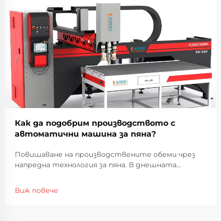
Как да подобрим производството с
автоматични машина за пяна?
Повишаване на производствените обеми чрез
напредна технология за пяна. В днешната
конкурентна производствена среда,
повишаването на ефективността на
Виж повече
производството и поддържането на високи
стандарти на качество са от първостепенно
значение. Автоматизираните машини за пяна са