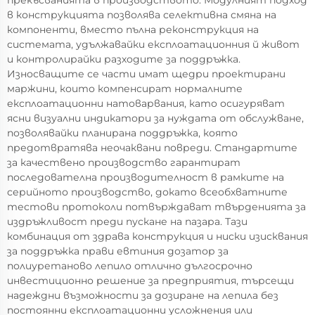
прекъсванията в производството. Модулният подход
в конструкцията позволява селективна смяна на
компоненти, вместо пълна реконструкция на
системата, удължавайки експлоатационния й живот
и контролирайки разходите за поддръжка.
Износващите се части имат щедри проектирани
маржини, които компенсират нормалните
експлоатационни натоварвания, като осигуряват
ясни визуални индикатори за нуждата от обслужване,
позволявайки планирана поддръжка, която
предотвратява неочаквани повреди. Стандартите
за качествено производство гарантират
последователна производителност в рамките на
серийното производство, докато всеобхватните
тестови протоколи потвърждават твърденията за
издръжливост преди пускане на пазара. Тази
комбинация от здрава конструкция и ниски изисквания
за поддръжка прави евтиния дозатор за
полиуретаново лепило отлично дългосрочно
инвестиционно решение за предприятия, търсещи
надеждни възможности за дозиране на лепила без
постоянни експлоатационни усложнения или