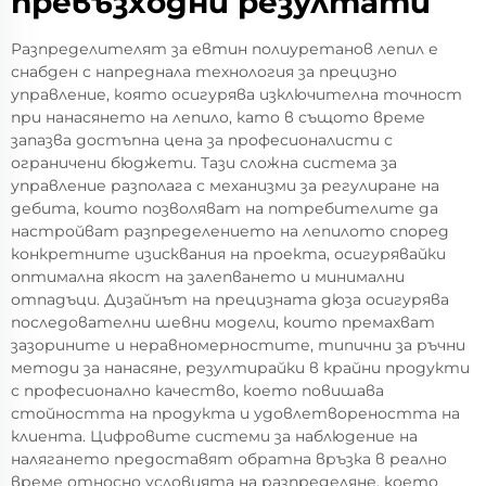
превъзходни резултати
Разпределителят за евтин полиуретанов лепил е
снабден с напреднала технология за прецизно
управление, която осигурява изключителна точност
при нанасянето на лепило, като в същото време
запазва достъпна цена за професионалисти с
ограничени бюджети. Тази сложна система за
управление разполага с механизми за регулиране на
дебита, които позволяват на потребителите да
настройват разпределението на лепилото според
конкретните изисквания на проекта, осигурявайки
оптимална якост на залепването и минимални
отпадъци. Дизайнът на прецизната дюза осигурява
последователни шевни модели, които премахват
зазорините и неравномерностите, типични за ръчни
методи за нанасяне, резултирайки в крайни продукти
с професионално качество, което повишава
стойността на продукта и удовлетвореността на
клиента. Цифровите системи за наблюдение на
налягането предоставят обратна връзка в реално
време относно условията на разпределяне, което