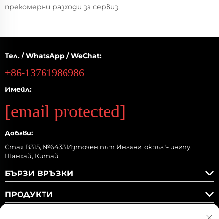
прекомерни разходи за сервиз.
Тел. / WhatsApp / WeChat:
+86-13761986986
Имейл:
[email protected]
Добави:
Стая B315, №6433 Източен път Инганг, окръг Чингпу,
Шанхай, Китай
БЪРЗИ ВРЪЗКИ
ПРОДУКТИ