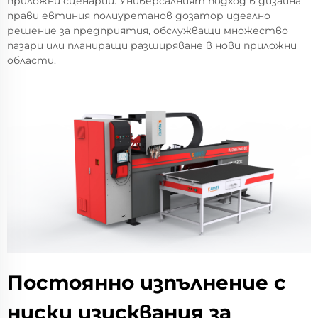
приложни сценарии. Универсалният подход в дизайна
прави евтиния полиуретанов дозатор идеално
решение за предприятия, обслужващи множество
пазари или планиращи разширяване в нови приложни
области.
Постоянно изпълнение с
ниски изисквания за