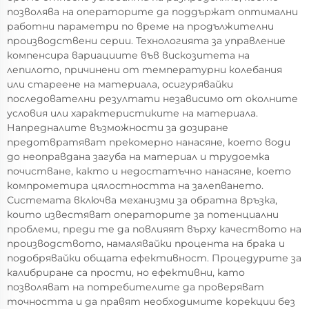
позволява на операторите да поддържат оптимални
работни параметри по време на продължителни
производствени серии. Технологията за управление
компенсира вариациите във вискозитета на
лепилото, причинени от температурни колебания
или стареене на материала, осигурявайки
последователни резултати независимо от околните
условия или характеристиките на материала.
Напредналите възможности за дозиране
предотвратяват прекомерно нанасяне, което води
до неоправдана загуба на материал и трудоемка
почистване, както и недостатъчно нанасяне, което
компрометира цялостността на залепването.
Системата включва механизми за обратна връзка,
които известяват операторите за потенциални
проблеми, преди те да повлияят върху качеството на
производството, намалявайки процента на брака и
подобрявайки общата ефективност. Процедурите за
калибриране са прости, но ефективни, като
позволяват на потребителите да проверяват
точността и да правят необходимите корекции без