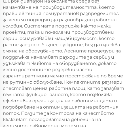
широк диапазон на околната среда без
намаляване на производителността, което
прави евтиния полиуретанов разпределител
за лепило подходящ за разнообразни работни
условия. Системата поддържа както малки
проекти, така и по-големи производствени
серии, осигурявайки мащабируемост, която
расте заедно с бизнес нуждите, без да изисква
смяна на оборудването. Лесните процедури за
поддръжка намаляват разходите за сервиз и
удължават живота на оборудването, докато
лесно достъпните резервни части
гарантират минимално простоюване по време
на рутинно обслужване. Компактните размери
спестяват ценна работна площ, като запазват
пълната функционалност, което позволява
ефективна организация на работилницата и
подобряване на оптимизацията на работния
поток. Ползите за контрола на качеството
включват последователна дебелина на
лепилото, равномерни модели на