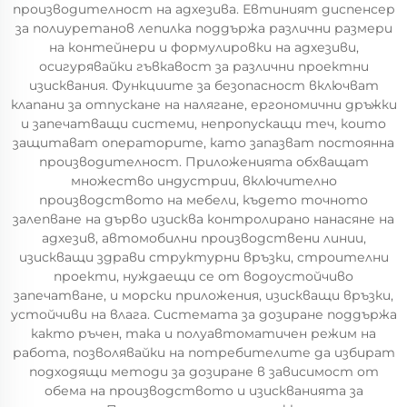
производителност на адхезива. Евтиният диспенсер
за полиуретанов лепилка поддържа различни размери
на контейнери и формулировки на адхезиви,
осигурявайки гъвкавост за различни проектни
изисквания. Функциите за безопасност включват
клапани за отпускане на налягане, ергономични дръжки
и запечатващи системи, непропускащи теч, които
защитават операторите, като запазват постоянна
производителност. Приложенията обхващат
множество индустрии, включително
производството на мебели, където точното
залепване на дърво изисква контролирано нанасяне на
адхезив, автомобилни производствени линии,
изискващи здрави структурни връзки, строителни
проекти, нуждаещи се от водоустойчиво
запечатване, и морски приложения, изискващи връзки,
устойчиви на влага. Системата за дозиране поддържа
както ръчен, така и полуавтоматичен режим на
работа, позволявайки на потребителите да избират
подходящи методи за дозиране в зависимост от
обема на производството и изискванията за