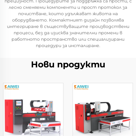
прецизност. Процедурите за поддръжка са прости, с
лесно сменяеми компоненти и прост протокол за
почистване, които удължават живота на
оборудването. Компактният дизайн позволява
интегриране в съществуващите производствени
процеси, без да изисква значителни промени в
работното пространство или специализирани
процедури за инсталиране.
Нови продукти