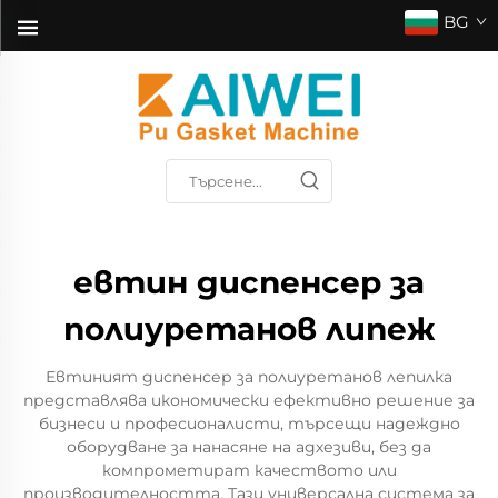
BG
евтин диспенсер за
полиуретанов липеж
Евтиният диспенсер за полиуретанов лепилка
представлява икономически ефективно решение за
бизнеси и професионалисти, търсещи надеждно
оборудване за нанасяне на адхезиви, без да
компрометират качеството или
производителността. Тази универсална система за