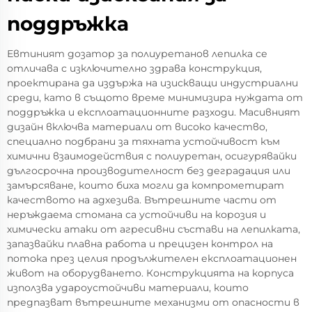
поддръжка
Евтиният дозатор за полиуретанов лепилка се
отличава с изключително здрава конструкция,
проектирана да издържа на изискващи индустриални
среди, като в същото време минимизира нуждата от
поддръжка и експлоатационните разходи. Масивният
дизайн включва материали от високо качество,
специално подбрани за тяхната устойчивост към
химични взаимодействия с полиуретан, осигурявайки
дългосрочна производителност без деградация или
замърсяване, които биха могли да компрометират
качеството на адхезива. Вътрешните части от
неръждаема стомана са устойчиви на корозия и
химически атаки от агресивни състави на лепилката,
запазвайки плавна работа и прецизен контрол на
потока през целия продължителен експлоатационен
живот на оборудването. Конструкцията на корпуса
използва удароустойчиви материали, които
предпазват вътрешните механизми от опасности в