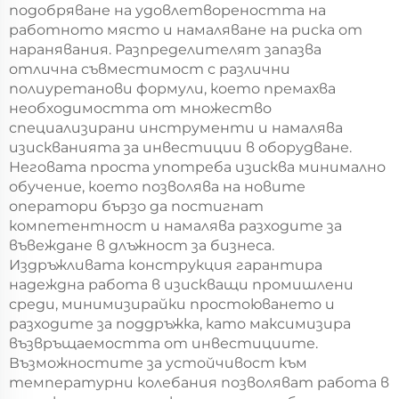
подобряване на удовлетвореността на
работното място и намаляване на риска от
наранявания. Разпределителят запазва
отлична съвместимост с различни
полиуретанови формули, което премахва
необходимостта от множество
специализирани инструменти и намалява
изискванията за инвестиции в оборудване.
Неговата проста употреба изисква минимално
обучение, което позволява на новите
оператори бързо да постигнат
компетентност и намалява разходите за
въвеждане в длъжност за бизнеса.
Издръжливата конструкция гарантира
надеждна работа в изискващи промишлени
среди, минимизирайки простоюването и
разходите за поддръжка, като максимизира
възвръщаемостта от инвестициите.
Възможностите за устойчивост към
температурни колебания позволяват работа в