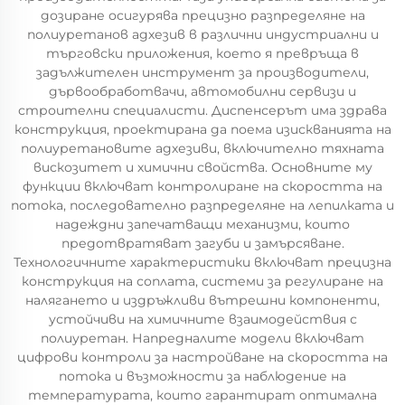
дозиране осигурява прецизно разпределяне на
полиуретанов адхезив в различни индустриални и
търговски приложения, което я превръща в
задължителен инструмент за производители,
дървообработвачи, автомобилни сервизи и
строителни специалисти. Диспенсерът има здрава
конструкция, проектирана да поема изискванията на
полиуретановите адхезиви, включително тяхната
вискозитет и химични свойства. Основните му
функции включват контролиране на скоростта на
потока, последователно разпределяне на лепилката и
надеждни запечатващи механизми, които
предотвратяват загуби и замърсяване.
Технологичните характеристики включват прецизна
конструкция на соплата, системи за регулиране на
налягането и издръжливи вътрешни компоненти,
устойчиви на химичните взаимодействия с
полиуретан. Напредналите модели включват
цифрови контроли за настройване на скоростта на
потока и възможности за наблюдение на
температурата, които гарантират оптимална