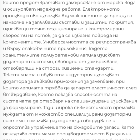
които предотвратяват замърсяване от морска вода
и осигуряват надеждна работа. Електронното
производство използва възможностите за прецизно
нанасяне на запълващи състави и защитни покрития,
изискващи точно позициониране и контролирани
скорости на поток, за да се избегне повреда на
компонентите. Универсалността се разпространява
и върху опаковъчните приложения, където
хранителните полиуретанови лепила изискват
дозаторни системи, свободни от замърсяване,
отговарящи на строги хигиенни стандарти.
Текстилната и обувната индустрия използват
дозатора за гъвкави приложения за залепване, при
които лепилата трябва да запазят еластичност след
втвърдяване, което показва способността на
системата да отговаря на специализирани изисквания
за формулиране. Тази широка съвместимост премахва
нуждата от множество специализирани дозаторни
системи, намалява разходите за оборудване и
опростява управлението на складовите запаси, като
осигурява оптимална производителност в различни