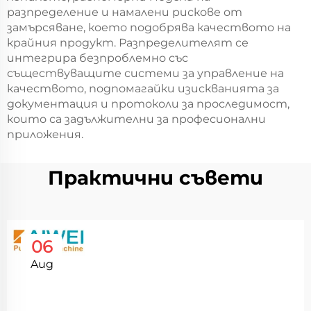
разпределение и намалени рискове от
замърсяване, което подобрява качеството на
крайния продукт. Разпределителят се
интегрира безпроблемно със
съществуващите системи за управление на
качеството, подпомагайки изискванията за
документация и протоколи за проследимост,
които са задължителни за професионални
приложения.
Практични съвети
06
Aug