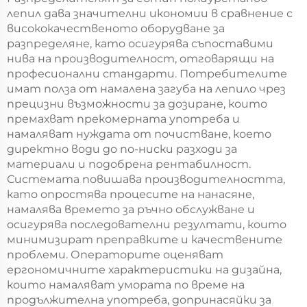
Polyurethane Foam
лепил дава значителни икономии в сравнение с
Insulation Gasket
висококачественото оборудване за
Machine
разпределяне, като осигурява съпоставими
нива на производителност, отговарящи на
професионални стандарти. Потребителите
имат полза от намалена загуба на лепило чрез
прецизни възможности за дозиране, които
премахват прекомерната употреба и
намаляват нуждата от почистване, което
директно води до по-ниски разходи за
материали и подобрена рентабилност.
Системата повишава производителността,
като опростява процесите на нанасяне,
намалява времето за ръчно обслужване и
осигурява последователни резултати, които
минимизират преправките и качествените
проблеми. Операторите оценяват
ергономичните характеристики на дизайна,
които намаляват умората по време на
продължителна употреба, допринасяйки за