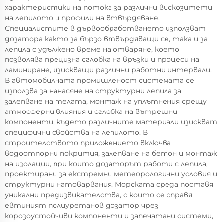
характеристики на потока за различни вискозитети
на лепилото и профили на втвърдяване.
Специалистите в дървообработването използват
дозатора както за бързо втвърдяващи се, така и за
лепила с удължено време на отваряне, което
позволява прецизна сглобка на връзки и процеси на
ламиниране, изискващи различни работни интервали.
В автомобилната промишленост системата се
използва за нанасяне на структурни лепила за
залепване на телата, монтаж на уплътнения срещу
атмосферни влияния и сглобка на вътрешни
компоненти, където различните материали изискват
специфични свойства на лепилото. В
строителството приложението включва
водоотпорни покрития, залепване на бетон и монтаж
на изолации, при които дозаторът работи с лепила,
проектирани за екстремни метеорологични условия и
структурни натоварвания. Морската среда поставя
уникални предизвикателства, с които се справя
евтиният полиуретанов дозатор чрез
корозоустойчиви компоненти и запечатани системи,