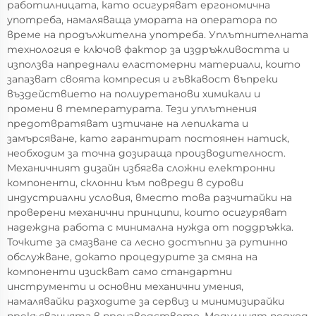
работилницата, като осигуряват ергономична
употреба, намаляваща умората на оператора по
време на продължителна употреба. Уплътнителната
технология е ключов фактор за издръжливостта и
използва напреднали еластомерни материали, които
запазват своята компресия и гъвкавост въпреки
въздействието на полиуретанови химикали и
промени в температурата. Тези уплътнения
предотвратяват изтичане на лепилката и
замърсяване, като гарантират постоянен натиск,
необходим за точна дозираща производителност.
Механичният дизайн избягва сложни електронни
компоненти, склонни към повреди в сурови
индустриални условия, вместо това разчитайки на
проверени механични принципи, които осигуряват
надеждна работа с минимална нужда от поддръжка.
Точките за смазване са лесно достъпни за рутинно
обслужване, докато процедурите за смяна на
компоненти изискват само стандартни
инструменти и основни механични умения,
намалявайки разходите за сервиз и минимизирайки