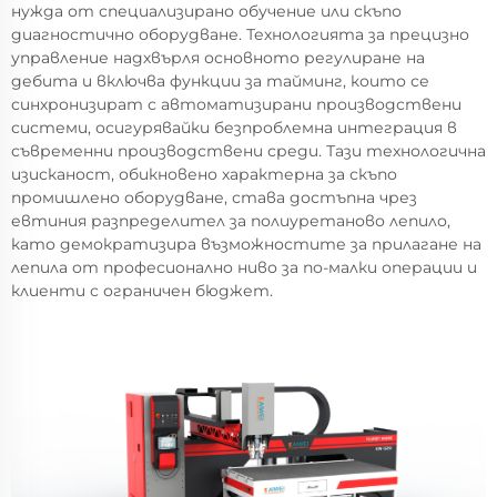
нужда от специализирано обучение или скъпо
диагностично оборудване. Технологията за прецизно
управление надхвърля основното регулиране на
дебита и включва функции за тайминг, които се
синхронизират с автоматизирани производствени
системи, осигурявайки безпроблемна интеграция в
съвременни производствени среди. Тази технологична
изисканост, обикновено характерна за скъпо
промишлено оборудване, става достъпна чрез
евтиния разпределител за полиуретаново лепило,
като демократизира възможностите за прилагане на
лепила от професионално ниво за по-малки операции и
клиенти с ограничен бюджет.