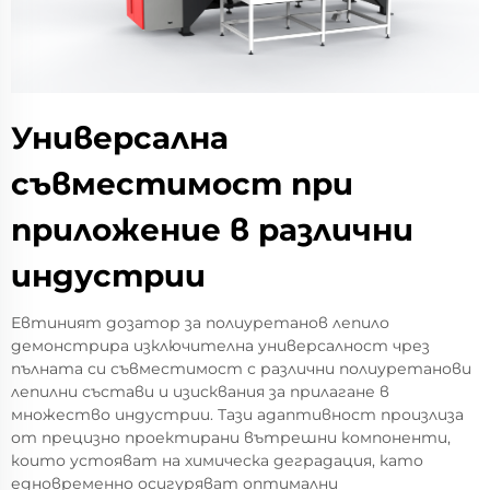
Универсална
съвместимост при
приложение в различни
индустрии
Евтиният дозатор за полиуретанов лепило
демонстрира изключителна универсалност чрез
пълната си съвместимост с различни полиуретанови
лепилни състави и изисквания за прилагане в
множество индустрии. Тази адаптивност произлиза
от прецизно проектирани вътрешни компоненти,
които устояват на химическа деградация, като
едновременно осигуряват оптимални