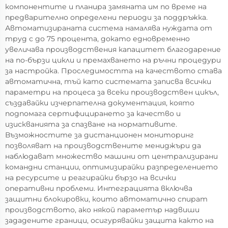
компонентите и планира замяната им по време на
предварително определени периоди за поддръжка.
Автоматизираната система намалява нуждата от
труд с до 75 процента, докато едновременно
увеличава производствения капацитет благодарение
на по-бързи цикли и премахването на ръчни процедури
за настройка. Проследимостта на качеството става
автоматична, тъй като системата записва всички
параметри на процеса за всеки производствен цикъл,
създавайки изчерпателна документация, която
подпомага сертифицирането за качество и
изискванията за спазване на нормативите.
Възможностите за дистанционен мониторинг
позволяват на производствените мениджъри да
наблюдават множество машини от централизирани
командни станции, оптимизирайки разпределението
на ресурсите и реагирайки бързо на всички
оперативни проблеми. Интеграцията включва
защитни блокировки, които автоматично спират
производството, ако някой параметър надвиши
зададените граници, осигурявайки защита както на