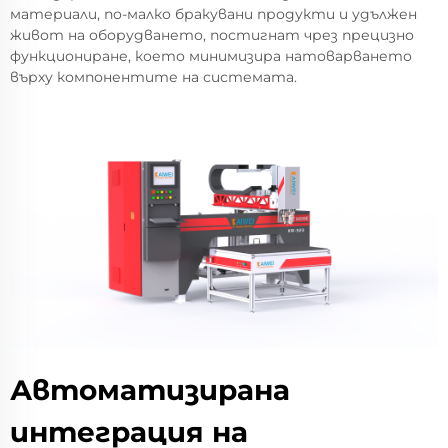
материали, по-малко бракувани продукти и удължен
живот на оборудването, постигнат чрез прецизно
функциониране, което минимизира натоварването
върху компонентите на системата.
Автоматизирана
интеграция на