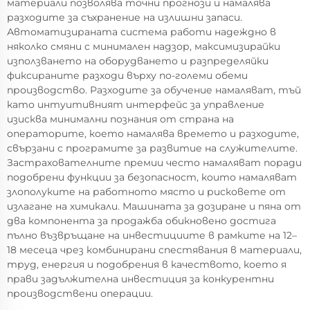
материали позволява точни прогнози и намалява
разходите за съхранение на излишни запаси.
Автоматизираната система работи надеждно в
няколко смяни с минимален надзор, максимизирайки
използването на оборудването и разпределяйки
фиксираните разходи върху по-големи обеми
производство. Разходите за обучение намаляват, тъй
като интуитивният интерфейс за управление
изисква минимални познания от страна на
операторите, което намалява времето и разходите,
свързани с програмите за развитие на служителите.
Застрахователните премии често намаляват поради
подобрени функции за безопасност, които намаляват
злополуките на работното място и рисковете от
излагане на химикали. Машината за дозиране и пяна от
два компонента за продажба обикновено достига
пълно възвръщане на инвестициите в рамките на 12–
18 месеца чрез комбинирани спестявания в материали,
труд, енергия и подобрения в качеството, което я
прави задължителна инвестиция за конкурентни
производствени операции.