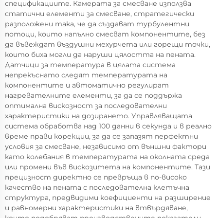
спецификациите. Камерата за смесване използва
статични елементи за смесване, стратегически
разположени така, че да създават турбулентни
потоци, които напълно смесват компонентите, без
да въвеждат въздушни мехурчета или горещи точки,
които биха могли да наруши цялостта на пената.
Датчици за температура в цялата система
непрекъснато следят температурата на
компонентите и автоматично регулират
нагревателните елементи, за да се поддържа
оптимална вискозност за последователни
характеристики на дозирането. Управляващата
система обработва над 100 данни в секунда и в реално
време прави корекции, за да се запазят перфектни
условия за смесване, независимо от външни фактори
като колебания в температурата на околната среда
или промени във вискозитета на компонентите. Тази
прецизност директно се превръща в по-високо
качество на пената с последователна клетъчна
структура, предвидими коефициенти на разширение
и равномерни характеристики на втвърдяване,