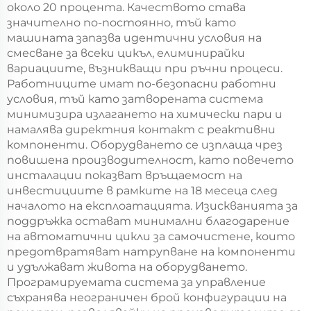
около 20 процента. Качеството става
значително по-постоянно, тъй като
машината запазва идентични условия на
смесване за всеки цикъл, елиминирайки
вариациите, възникващи при ръчни процеси.
Работниците имат по-безопасни работни
условия, тъй като затворената система
минимизира излагането на химически пари и
намалява директния контакт с реактивни
компоненти. Оборудването се изплаща чрез
повишена производителност, като повечето
инсталации показват връщаемост на
инвестициите в рамките на 18 месеца след
началото на експлоатацията. Изискванията за
поддръжка остават минимални благодарение
на автоматични цикли за самочистене, които
предотвратяват натрупване на компоненти
и удължават живота на оборудването.
Програмируемата система за управление
съхранява неограничен брой конфигурации на