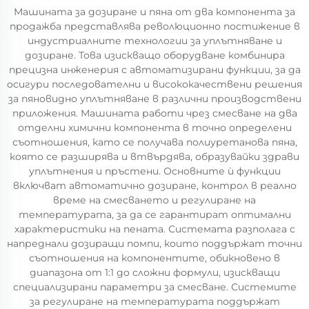
Машината за дозиране и пяна от два компонента за
продажба представлява революционно постижение в
индустриалните технологии за уплътняване и
дозиране. Това изискващо оборудване комбинира
прецизна инженерия с автоматизирани функции, за да
осигури последователни и висококачествени решения
за пяновидно уплътняване в различни производствени
приложения. Машината работи чрез смесване на два
отделни химични компонента в точно определени
съотношения, като се получава полиуретанова пяна,
която се разширява и втвърдява, образувайки здрави
уплътнения и пръстени. Основните ѝ функции
включват автоматично дозиране, контрол в реално
време на смесването и регулиране на
температурата, за да се гарантират оптимални
характеристики на пената. Системата разполага с
напреднали дозиращи помпи, които поддържат точни
съотношения на компонентите, обикновено в
диапазона от 1:1 до сложни формули, изискващи
специализирани параметри за смесване. Системите
за регулиране на температурата поддържат