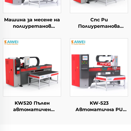
Машина за месене на
Cnc Pu
полиуретанов
Полиуретанова
преграден проклън
Пенна Изолационна
FIPFG Polyurethane
Прокладка Машина за
Foam Gasket Machine
Разпространяване и
KW900
Запечатване за
Електрически
Кабинети
KW520 Пълен
KW-523
автоматичен
Автоматична PU
диспенсер за лепило
машина за пенено
Производител PU
запечатване за
машина за
електрически панели