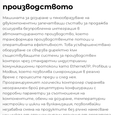
производството
Машината за дозиране и пянообразуване на
двукомпонентни запечатващи състави за продажба
осигурява безпроблемна интеграция в
автоматизираното производство, което
трансформира производствените потоци и
оперативната ефективност. Това усъвършенствано
оборудване се свързва директно към
съществуващите системи за производствен
контрол чрез стандартни индустриални
комуникационни протоколи като Ethernet/IP, Profibus и
Modbus, което позволява синхронизация в реално
време с процесите преди и след нея.
Програмируемият логически контролер съхранява
неограничен брой рецептурни конфигурации с
подробни параметри за съотношения на
компонентите, обеми на дозиране, температурни
настройки и цикли на вулканизация, позволявайки
незабавна смяна на продуктите без ръчно намесване
или нужда от специализирани познания от оператора.