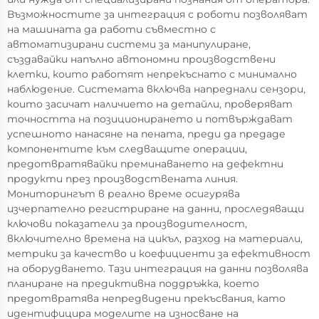
Възможностите за интеграция с роботи позволяват
на машината да работи съвместно с
автоматизирани системи за манипулиране,
създавайки напълно автономни производствени
клетки, които работят непрекъснато с минимално
наблюдение. Системата включва напреднали сензори,
които засичат наличието на детайли, проверяват
точността на позиционирането и потвърждават
успешното нанасяне на пената, преди да предаде
компонентите към следващите операции,
предотвратявайки преминаването на дефектни
продукти през производствената линия.
Мониторингът в реално време осигурява
изчерпателно регистриране на данни, проследяващи
ключови показатели за производителност,
включително времена на цикъл, разход на материали,
метрики за качество и коефициенти за ефективност
на оборудването. Тази интеграция на данни позволява
планиране на предиктивна поддръжка, което
предотвратява непредвидени прекъсвания, като
идентифицира моделите на износване на