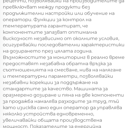
рецепти, позволявайки на производителите да
превключват между продукти без
продължителни настройки или обучение на
оператори. Функции за контрол на
температурата гарантират, че
компонентите запазват оптимална
вискозност независимо от околните условия,
осигурявайки последователни характеристики
на дозирането през цялата година.
Възможностите за мониторинг в реално време
предоставят незабавна обратна връзка за
съотношенията на смесване, нива на налягане
и температурни параметри, позволявайки
незабавни корекции за поддържане на
стандартите за качество. Машината за
оразмерено дозиране и пяна на две компоненти
за продажба намалява разходите за труд, тъй
като изисква само един оператор да управлява
няколко устройства едновременно,
увеличавайки общата производствена
мощност. Показателите за енергийна