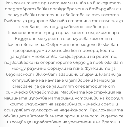
компонентите при оптимални нива на вискозитет,
предотвратявайки преждевременно втвърдяване и
осигурявайки постоянни свойства на течността.
Главата за дозиране включва статична технология за
смесване, която задълбочено комбинира
компонентите преди прилагането им, елиминира
въздушни мехурчета и осигурява хомогенна
качествена пяна. Съвременните модели включват
програмируеми логически контролери, които
запазват множество конфигурации на рецепти,
позволявайки на операторите бързо да превключват
между различни формули на пяна. Функциите за
безопасност включват аварийни спирачи, клапани за
отпушване на налягане и затворени камери за
смесване, за да се защитят операторите от
химическо въздействие. Масивната конструкция на
машината използва материали, устойчиви на корозия,
които издържат на агресивни химически среди и
осигуряват дългосрочна надеждност. Приложенията
обхващат автомобилната промишленост, където се
използва за изработване на уплътнения на врати и