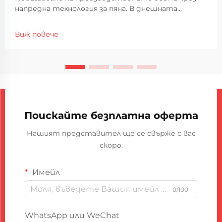
напредна технология за пяна. В днешната
конкурентна производствена среда,
повишаването на ефективността на
Виж повече
производството и поддържането на високи
стандарти на качество са от първостепенно
значение. Автоматизираните машини за пяна са
се превърнали в ...
Поискайте безплатна оферта
Нашият представител ще се свърже с вас
скоро.
Имейл
0/100
WhatsApp или WeChat