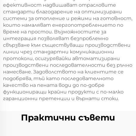
ефективност надвишават отрасловите
стандарти благодарение на оптимизирани
системи за отопление и режими на готовност,
които намаляват енергопотреблението по
време на простои. Възможностите за
интеграция позволяват безпроблемно
свързване към съществуващи производствени
линии чрез стандартни комуникационни
протоколи, осигурявайки автоматизирани
производствени последователности без ръчно
намесване. Задоволството на клиентите се
подобрява, тъй като последователното
качество на пената води до по-добре
функциониращи крайни продукти с по-малко
гаранционни претенции и върнати стоки.
Практични съвети