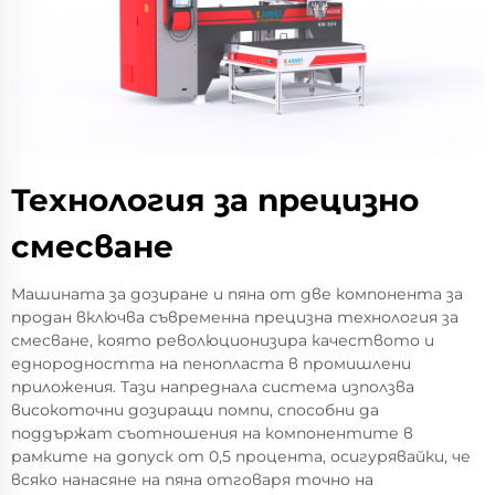
Технология за прецизно
смесване
Машината за дозиране и пяна от две компонента за
продан включва съвременна прецизна технология за
смесване, която революционизира качеството и
еднородността на пенопласта в промишлени
приложения. Тази напреднала система използва
високоточни дозиращи помпи, способни да
поддържат съотношения на компонентите в
рамките на допуск от 0,5 процента, осигурявайки, че
всяко нанасяне на пяна отговаря точно на