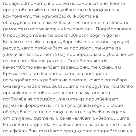
поради автоматични цикли на самочистене, които
предотвратяват натрупването и корозията на
компонентите, удължавайки живота на
оборудването и намалявайки честотата на скъпите
ремонти и подмяната на компоненти. Подобренията
в производствената ефективност водят до по-
високи темпове на производство при същия трудов
ресурс, като позволяват на производителите да
увеличат капацитета без пропорционално увеличение
на оперативните разходи. Подобренията в
качеството намаляват гаранционните искания и
връщането от клиенти, като гарантират
последователна работа на пената, която отговаря
или надминава спецификациите на продукта при всяко
приложение. Универсалността на машината
позволява на производителите да произвеждат
различни формули на пяна, използвайки едно и също
оборудване, като по този начин се избягва нуждата
от отделни системи и се намаляват инвестициите
в основни средства. Управлението на запасите става
по-ефективно, тъй като прецизното потребление на