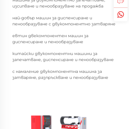
изсипване и пенообразуване на продажба
най-добър машин за диспенсиране и
пенообразуване с двукомпонентно затваряне
евтин двекомпонентен машин за
диспенсиране и пенообразуване
китайски двукомпонентни машини за
запечатване, диспенсиране и пенообразуване
с намаление двукомпонентна машина за
затваряне, разпръскване и пенообразуване