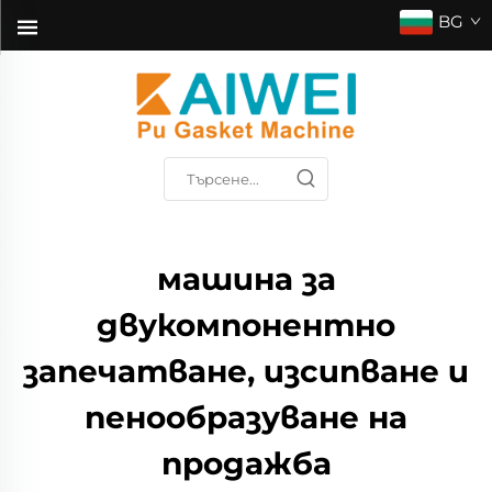
BG
машина за
двукомпонентно
запечатване, изсипване и
пенообразуване на
продажба