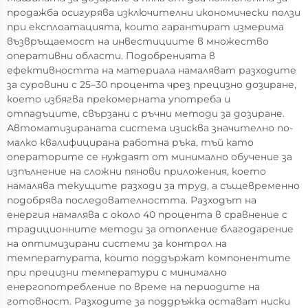
продажба осигурява изключителни икономически ползи
при експлоатацията, които гарантират измерима
възвръщаемост на инвестициите в множество
оперативни области. Подобренията в
ефективността на материала намаляват разходите
за суровини с 25–30 процента чрез прецизно дозиране,
което избягва прекомерната употреба и
отпадъците, свързани с ръчни методи за дозиране.
Автоматизираната система изисква значително по-
малко квалифицирана работна ръка, тъй като
операторите се нуждаят от минимално обучение за
изпълнение на сложни пянови приложения, което
намалява текущите разходи за труд, а същевременно
подобрява последователността. Разходът на
енергия намалява с около 40 процента в сравнение с
традиционните методи за отопление благодарение
на оптимизирани системи за контрол на
температурата, които поддържат компонентите
при прецизни температури с минимално
енергопотребление по време на периодите на
готовност. Разходите за поддръжка остават ниски