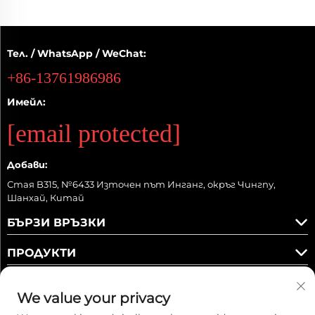
Тел. / WhatsApp / WeChat:
+86-13761986986
Имейл:
[email protected]
Добави:
Стая B315, №6433 Източен път Инганг, окръг Чингпу,
Шанхай, Китай
БЪРЗИ ВРЪЗКИ
ПРОДУКТИ
We value your privacy