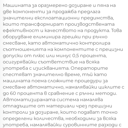
пломбиране Нова
Врати FIPFG машина
Машината за оразмерено дозиране и пяна на
енергия Машина за
Имитация на
две компоненти за продажба предлага
пенено запечатване
шкафчета Rittal
значителни експлоатационни предимства,
Pu машина за
които трансформират производствената
правене на прегради
ефективност и качеството на продукта. Това
оборудване елиминира грешки при ръчно
смесване, като автоматично контролира
съотношенията на компонентите с прецизни
допуски от плюс или минус 0,5 процента,
осигурявайки съответствие на всяка
употреба с изискванията. Операторите
спестяват значително време, тъй като
машината поема сложните процедури за
смесване автоматично, намалявайки циклите с
до 60 процента в сравнение с ръчни методи.
Автоматизираната система намалява
отпадъците от материали чрез прецизни
контроли за дозиране, които подават точно
определени количества, необходими за всяка
употреба, намалявайки суровинните разходи с