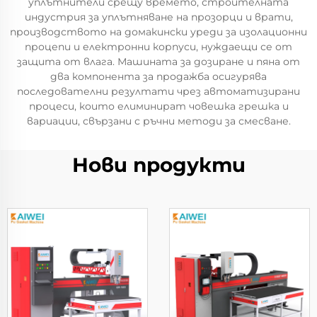
уплътнители срещу времето, строителната
индустрия за уплътняване на прозорци и врати,
производството на домакински уреди за изолационни
процепи и електронни корпуси, нуждаещи се от
защита от влага. Машината за дозиране и пяна от
два компонента за продажба осигурява
последователни резултати чрез автоматизирани
процеси, които елиминират човешка грешка и
вариации, свързани с ръчни методи за смесване.
Нови продукти