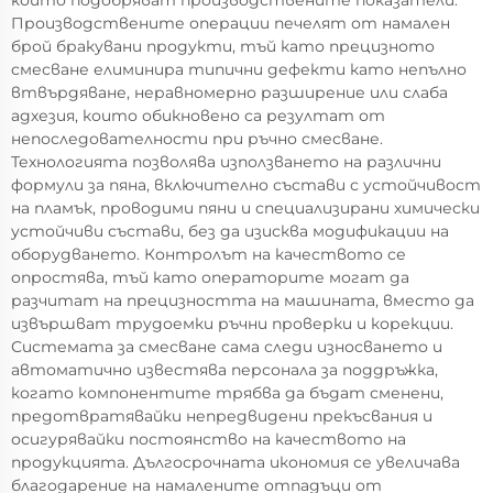
които подобряват производствените показатели.
Производствените операции печелят от намален
брой бракувани продукти, тъй като прецизното
смесване елиминира типични дефекти като непълно
втвърдяване, неравномерно разширение или слаба
адхезия, които обикновено са резултат от
непоследователности при ръчно смесване.
Технологията позволява използването на различни
формули за пяна, включително състави с устойчивост
на пламък, проводими пяни и специализирани химически
устойчиви състави, без да изисква модификации на
оборудването. Контролът на качеството се
опростява, тъй като операторите могат да
разчитат на прецизността на машината, вместо да
извършват трудоемки ръчни проверки и корекции.
Системата за смесване сама следи износването и
автоматично известява персонала за поддръжка,
когато компонентите трябва да бъдат сменени,
предотвратявайки непредвидени прекъсвания и
осигурявайки постоянство на качеството на
продукцията. Дългосрочната икономия се увеличава
благодарение на намалените отпадъци от