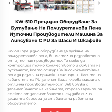
KW-510 Прецизно Оборудване За
Бутување На Полиуретанова Пена
Източни Производители Машина За
Липсуване С PU За Шаси И Шкафове
KW-510 прецизно оборудване за пускане на
полиуретанова пена, внимателно разработено
от източния производител. То може да
контролира точно количеството и обхвата на
пускането, което осигурява висококачествена
пена за различни приложни сценарии. Шасито на
кабинетната PU запечатваща клеева машина с
отлична производителност във връзка с
запечатването на кабинета, строго гарантира
ефекта от запечатването и създава силна
защитна бариера за стабилната работа на
оборудvanето.