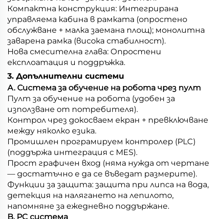
Компактна конструкция: Интегрирана
управляема кабина в рамката (опростено
обслужване + малка заемана площ); монолитна
заварена рамка (висока стабилност).
Нова смесителна глава: Опростени
експлоатация и поддръжка.
3. Допълнителни системи
А. Система за обучение на робота чрез пулт
Пулт за обучение на робота (удобен за
използване от потребителя).
Контрол чрез докосваем екран + превключване
между няколко езика.
Промишлен програмируем контролер (PLC)
(поддържа интеграция с MES).
Прост графичен вход (няма нужда от чертане
— достатъчно е да се въведат размерите).
Функции за защита: защита при липса на вода,
детекция на налягането на лепилото,
напомняне за ежедневно поддържане.
B. PC система