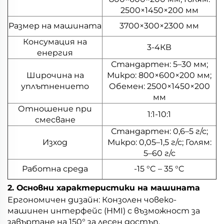
2500×1450×200 мм
Размер на машината
3700×300×2300 мм
Консумация на
3-4КВ
енергия
Стандартен: 5–30 мм;
Широчина на
Микро: 800×600×200 мм;
уплътнението
Обемен: 2500×1450×200
мм
Отношение при
1:1-10:1
смесване
Стандартен: 0,6–5 г/с;
Изход
Микро: 0,05–1,5 г/с; Голям:
5–60 г/с
Работна среда
-15 °C – 35 °C
2. Основни характеристики на машината
Ергономичен дизайн: Конзолен човеко-
машинен интерфейс (HMI) с възможност за
завъртане на 150° за лесен достъп.