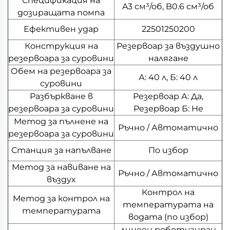
Спецификация на
A3 см³/об, B0.6 см³/об
дозиращата помпа
Ефективен удар
22501250200
Конструкция на
Резервоар за въздушно
резервоара за суровини
налягане
Обем на резервоара за
А: 40 л, Б: 40 л
суровини
Разбъркване в
Резервоар А: Да,
резервоара за суровини
Резервоар Б: Не
Метод за пълнене на
Ръчно / Автоматично
резервоара за суровини
Станция за напълване
По избор
Метод за навиване на
Ръчно / Автоматично
въздух
Контрол на
Метод за контрол на
температурата на
температурата
водата (по избор)
линеен роботизиран