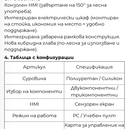
Конзолен HMI (завъртане на 150° за лесна
употреба).
Интегриран електрически шкаф (монтиран
на стойка, икономия на място + удобно
поддържане).
Интегрирана заварена рамкова конструкция.
Нова хибридна глава (по-лесна за използване и
поддържане).
4. Таблица с конфигурации
Артикул
Спецификация
Суровина
Полиуретан / Силикон
Двукомпонентни /
Избор на компоненти
трикомпонентни
HMI
Сензорен екран
Режим на работа
PC / Учебен пулт
Карта за управление на