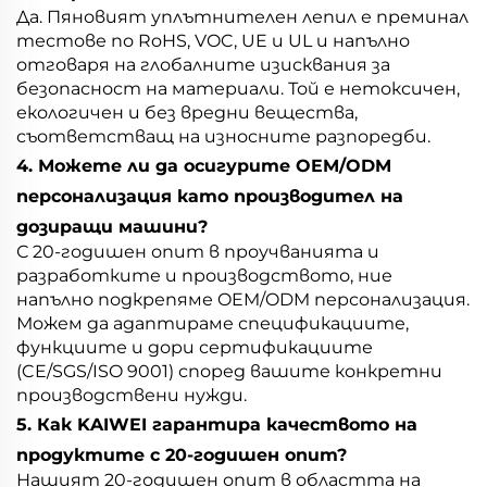
Да. Пяновият уплътнителен лепил е преминал
тестове по RoHS, VOC, UE и UL и напълно
отговаря на глобалните изисквания за
безопасност на материали. Той е нетоксичен,
екологичен и без вредни вещества,
съответстващ на износните разпоредби.
4. Можете ли да осигурите OEM/ODM
персонализация като производител на
дозиращи машини?
С 20-годишен опит в проучванията и
разработките и производството, ние
напълно подкрепяме OEM/ODM персонализация.
Можем да адаптираме спецификациите,
функциите и дори сертификациите
(CE/SGS/ISO 9001) според вашите конкретни
производствени нужди.
5. Как KAIWEI гарантира качеството на
продуктите с 20-годишен опит?
Нашият 20-годишен опит в областта на