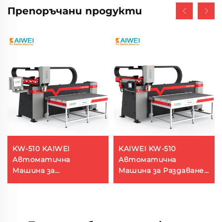
Препоръчани продукти
KW-510 KAIWEI
KAIWEI KW-510
Автоматична
Автоматична
Машина за
Машина за Раздаване
Запечатване на
Полиуретанова Пенна
Електрически Панели
Машина за Лепене на
с PU Полиуретанова
Гумени Прокладки
Пенна