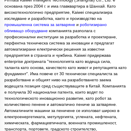
Firmata Kaiwei Intelligent Technology (Shanghai) Co., Ltd. е
основана през 2004 г. и има главквартира в Шанхай. Като
високотехнологично предприятие, Kaiwei специализира
изследване и разработка, както и производство на
промышленна система за затваряне
и
роботизирано
обливащо оборудване
компанията разполага с
професионални институции за разработка и проектиране,
перфектна техническа система за иновации и предлагат
автоматизирани електрически решения за известни
предприятия в страната и чужбина. Kaiwei придержава
enterprise доктрината "технологията като водеща сила,
таланта като основа, качеството като живот и репутацията като
фундамент". Има повече от 30 технически специалиста за
разработване и общият ниво на разработването заема
водещата позиция сред съществуващите в Китай. Компанията
е получила 30 национални патента, които водят по
технологическото иновационно развитие, като робот за
количествено пенене и автоматично пениче за затваряне.
Автоматичните машини за пеничене се използват широко в
електроенергетиката, метулургията, углената, нефтената,
химическата, фармацевтичната, военната промишленост,
транспорта, портовете, градското строителство,