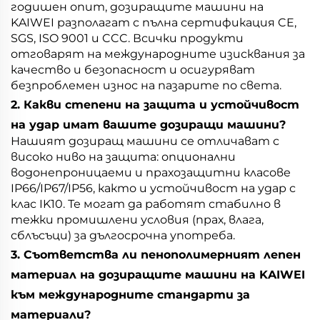
годишен опит, дозиращите машини на
KAIWEI разполагат с пълна сертификация CE,
SGS, ISO 9001 и CCC. Всички продукти
отговарят на международните изисквания за
качество и безопасност и осигуряват
безпроблемен износ на пазарите по света.
2. Какви степени на защита и устойчивост
на удар имат вашите дозиращи машини?
Нашият дозиращ машини се отличават с
високо ниво на защита: опционални
водонепроницаеми и прахозащитни класове
IP66/IP67/IP56, както и устойчивост на удар с
клас IK10. Те могат да работят стабилно в
тежки промишлени условия (прах, влага,
сблъсъци) за дългосрочна употреба.
3. Съответства ли пенополимерният лепен
материал на дозиращите машини на KAIWEI
към международните стандарти за
материали?