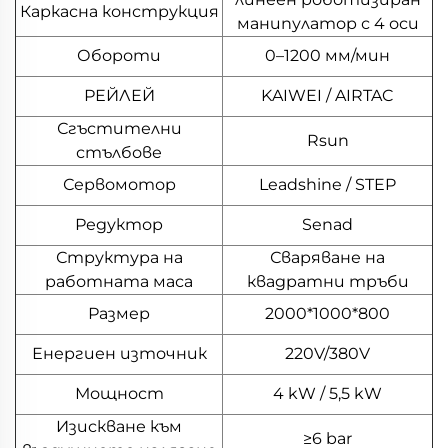
Каркасна конструкция
манипулатор с 4 оси
Обороти
0–1200 мм/мин
РЕЙЛЕЙ
KAIWEI / AIRTAC
Сгъстителни
Rsun
стълбове
Сервомотор
Leadshine / STEP
Редуктор
Senad
Структура на
Сваряване на
работната маса
квадратни тръби
Размер
2000*1000*800
Енергиен източник
220V/380V
Мощност
4 kW / 5,5 kW
Изискване към
≥6 bar