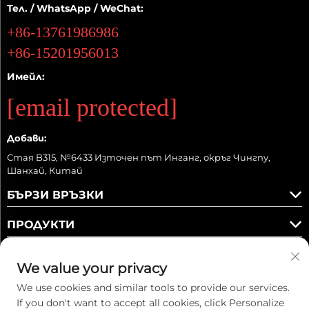
Тел. / WhatsApp / WeChat:
+86-13761986986
+86-15201956013
Имейл:
[email protected]
Добави:
Стая B315, №6433 Източен път Инганг, окръг Чингпу,
Шанхай, Китай
БЪРЗИ ВРЪЗКИ
ПРОДУКТИ
We value your privacy
We use cookies and similar tools to provide our services.
Следете ни
If you don't want to accept all cookies, click Personalize