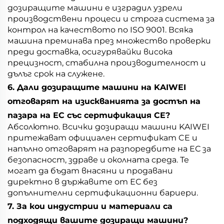
дозиращите машини е изградил узрели
производствени процеси и строга система за
контрол на качеството по ISO 9001. Всяка
машина преминава през множество проверки
преди доставка, осигурявайки висока
прецизност, стабилна производителност и
дълъг срок на служене.
6. Дали дозиращите машини на KAIWEI
отговарят на изискванията за достъп на
пазара на ЕС със сертификация CE?
Абсолютно. Всички дозиращи машини KAIWEI
притежават официален сертификат CE и
напълно отговарят на разпоредбите на ЕС за
безопасност, здраве и околната среда. Те
могат да бъдат внасяни и продавани
директно в държавите от ЕС без
допълнителни сертификационни бариери.
7. За кои индустрии и материали са
подходящи вашите дозиращи машини?