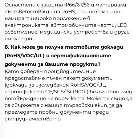
Оснастени с защита IP66/67/56 и материали,
съответстващи на RoHS, нашите машини
намират широко приложение в
електрониката, автомобилните части, LED
осветление, медицински устройства и други
индустрии.
8. Как мога да получа тестовите доклади
(RoHS/VOC/UL) и сертификационните
документи за вашите продукти?
Като доверен производител, ние
предоставяме пълен пакет документи
(доклади за изследвания RoHS/VOC/UL,
сертификати CE/SGS/ISO 9001) безплатно след
потвърждение на поръчката. Можете също да
се свържете с нашия търговски екип, за да
прегледате пробни документи преди
сътрудничеството.