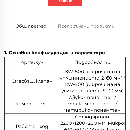
Заявка
Общ преглед
Препоръчани продукти
1. Основна конфигурация и параметри
Артикул
Подробности
KW-800 (широчина на
уплътнението: 2–60 мм) /
Смесващ клапан
KW-900 (широчина на
уплътнението: 5–30 мм)
Двукомпонентен /
Компоненти
трикомпонентен /
четирикомпонентен
Стандартен:
2200×1200×200 мм; Микро:
Работен ход
800×600×200 мм; Голям: