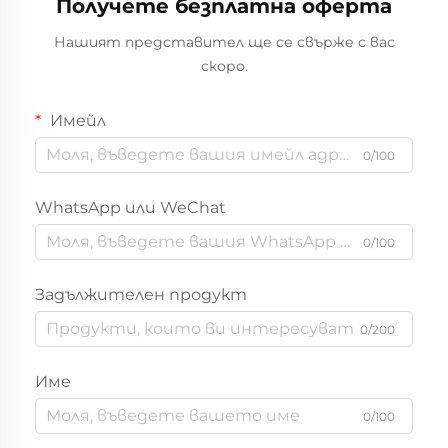
Получете безплатна оферта
Нашият представител ще се свърже с вас
скоро.
Имейл
0/100
WhatsApp или WeChat
0/100
Задължителен продукт
0/200
Име
0/100