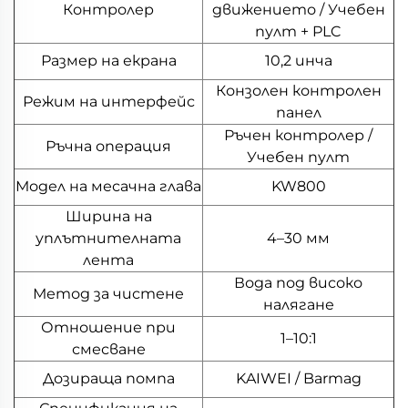
Контролер
движението / Учебен
пулт + PLC
Размер на екрана
10,2 инча
Конзолен контролен
Режим на интерфейс
панел
Ръчен контролер /
Ръчна операция
Учебен пулт
Модел на месачна глава
KW800
Ширина на
уплътнителната
4–30 мм
лента
Вода под високо
Метод за чистене
налягане
Отношение при
1–10:1
смесване
Дозираща помпа
KAIWEI / Barmag