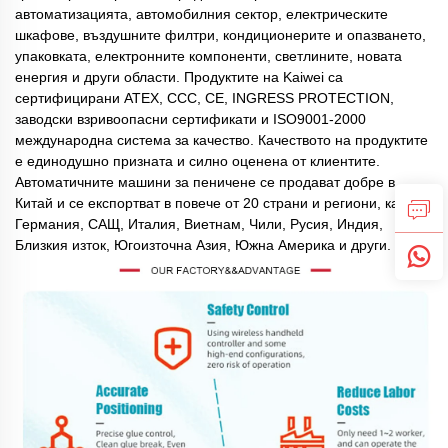
автоматизацията, автомобилния сектор, електрическите
шкафове, въздушните филтри, кондиционерите и опазването,
упаковката, електронните компоненти, светлините, новата
енергия и други области. Продуктите на Kaiwei са
сертифицирани ATEX, CCC, CE, INGRESS PROTECTION,
заводски взривоопасни сертификати и ISO9001-2000
международна система за качество. Качеството на продуктите
е единодушно призната и силно оценена от клиентите.
Автоматичните машини за пеничене се продават добре в
Китай и се експортват в повече от 20 страни и региони, като
Германия, САЩ, Италия, Виетнам, Чили, Русия, Индия,
Близкия изток, Югоизточна Азия, Южна Америка и други.