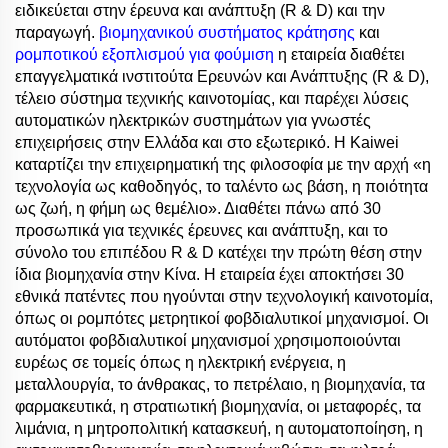
ειδικεύεται στην έρευνα και ανάπτυξη (R & D) και την
παραγωγή.
βιομηχανικού συστήματος κράτησης
και
ρομποτικού εξοπλισμού για φούμιση
η εταιρεία διαθέτει
επαγγελματικά ινστιτούτα Ερευνών και Ανάπτυξης (R & D),
τέλειο σύστημα τεχνικής καινοτομίας, και παρέχει λύσεις
αυτοματικών ηλεκτρικών συστημάτων για γνωστές
επιχειρήσεις στην Ελλάδα και στο εξωτερικό. Η Kaiwei
καταρτίζει την επιχειρηματική της φιλοσοφία με την αρχή «η
τεχνολογία ως καθοδηγός, το ταλέντο ως βάση, η ποιότητα
ως ζωή, η φήμη ως θεμέλιο». Διαθέτει πάνω από 30
προσωπικά για τεχνικές έρευνες και ανάπτυξη, και το
σύνολο του επιπέδου R & D κατέχει την πρώτη θέση στην
ίδια βιομηχανία στην Κίνα. Η εταιρεία έχει αποκτήσει 30
εθνικά πατέντες που ηγούνται στην τεχνολογική καινοτομία,
όπως οι ρομπότες μετρητικοί φοβδιαλυτικοί μηχανισμοί. Οι
αυτόματοι φοβδιαλυτικοί μηχανισμοί χρησιμοποιούνται
ευρέως σε τομείς όπως η ηλεκτρική ενέργεια, η
μεταλλουργία, το άνθρακας, το πετρέλαιο, η βιομηχανία, τα
φαρμακευτικά, η στρατιωτική βιομηχανία, οι μεταφορές, τα
λιμάνια, η μητροπολιτική κατασκευή, η αυτοματοποίηση, η