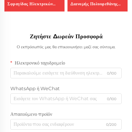
Σφραγίδας Ηλεκτρικών
Διανομής Πολυυρεθάνης
Πανελίων με PU
Φοβδικής Μηχανής Pu
Πολιυρεθάνη Φούμα
Επισκευή Μηχανής
Κολλώματος
Ζητήστε Δωρεάν Προσφορά
Ο εκπρόσωπός μας θα επικοινωνήσει μαζί σας σύντομα.
Ηλεκτρονικό ταχυδρομείο
0/100
WhatsApp ή WeChat
0/100
Απαιτούμενο προϊόν
0/200