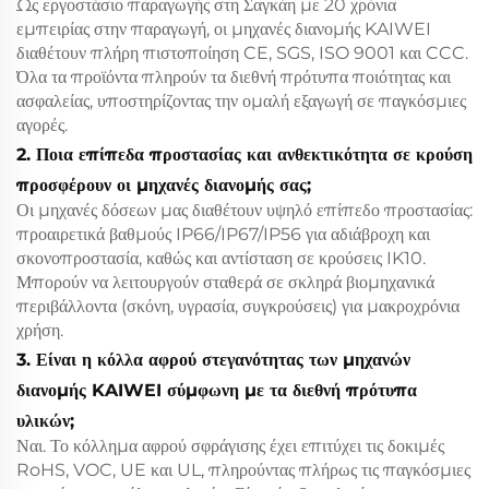
Ως εργοστάσιο παραγωγής στη Σαγκάη με 20 χρόνια
εμπειρίας στην παραγωγή, οι μηχανές διανομής KAIWEI
διαθέτουν πλήρη πιστοποίηση CE, SGS, ISO 9001 και CCC.
Όλα τα προϊόντα πληρούν τα διεθνή πρότυπα ποιότητας και
ασφαλείας, υποστηρίζοντας την ομαλή εξαγωγή σε παγκόσμιες
αγορές.
2. Ποια επίπεδα προστασίας και ανθεκτικότητα σε κρούση
προσφέρουν οι μηχανές διανομής σας;
Οι μηχανές δόσεων μας διαθέτουν υψηλό επίπεδο προστασίας:
προαιρετικά βαθμούς IP66/IP67/IP56 για αδιάβροχη και
σκονοπροστασία, καθώς και αντίσταση σε κρούσεις IK10.
Μπορούν να λειτουργούν σταθερά σε σκληρά βιομηχανικά
περιβάλλοντα (σκόνη, υγρασία, συγκρούσεις) για μακροχρόνια
χρήση.
3. Είναι η κόλλα αφρού στεγανότητας των μηχανών
διανομής KAIWEI σύμφωνη με τα διεθνή πρότυπα
υλικών;
Ναι. Το κόλλημα αφρού σφράγισης έχει επιτύχει τις δοκιμές
RoHS, VOC, UE και UL, πληρούντας πλήρως τις παγκόσμιες