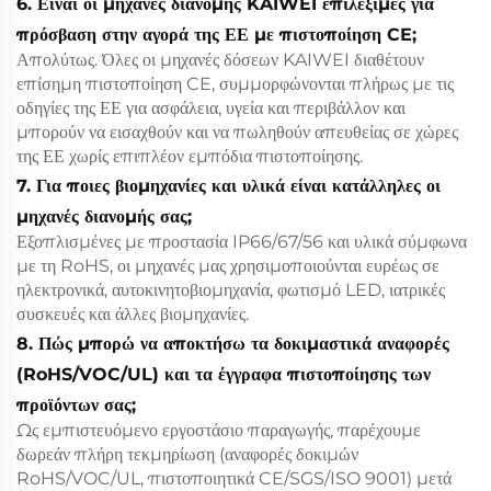
6. Είναι οι μηχανές διανομής KAIWEI επιλέξιμες για
πρόσβαση στην αγορά της ΕΕ με πιστοποίηση CE;
Απολύτως. Όλες οι μηχανές δόσεων KAIWEI διαθέτουν
επίσημη πιστοποίηση CE, συμμορφώνονται πλήρως με τις
οδηγίες της ΕΕ για ασφάλεια, υγεία και περιβάλλον και
μπορούν να εισαχθούν και να πωληθούν απευθείας σε χώρες
της ΕΕ χωρίς επιπλέον εμπόδια πιστοποίησης.
7. Για ποιες βιομηχανίες και υλικά είναι κατάλληλες οι
μηχανές διανομής σας;
Εξοπλισμένες με προστασία IP66/67/56 και υλικά σύμφωνα
με τη RoHS, οι μηχανές μας χρησιμοποιούνται ευρέως σε
ηλεκτρονικά, αυτοκινητοβιομηχανία, φωτισμό LED, ιατρικές
συσκευές και άλλες βιομηχανίες.
8. Πώς μπορώ να αποκτήσω τα δοκιμαστικά αναφορές
(RoHS/VOC/UL) και τα έγγραφα πιστοποίησης των
προϊόντων σας;
Ως εμπιστευόμενο εργοστάσιο παραγωγής, παρέχουμε
δωρεάν πλήρη τεκμηρίωση (αναφορές δοκιμών
RoHS/VOC/UL, πιστοποιητικά CE/SGS/ISO 9001) μετά