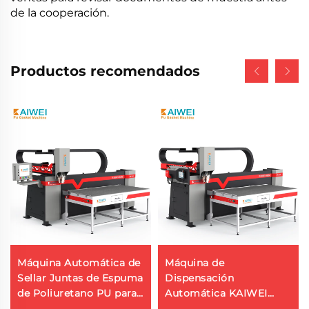
de la cooperación.
Productos recomendados
Máquina Automática de
Máquina de
Sellar Juntas de Espuma
Dispensación
de Poliuretano PU para
Automática KAIWEI
Paneles Eléctricos KW-
KW-510 Máquina de