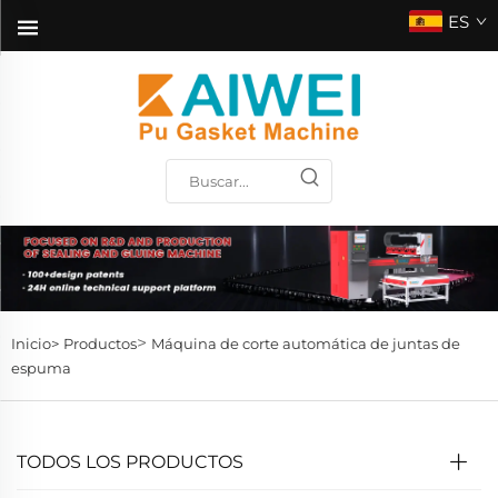
ES
>
Inicio>
Productos
Máquina de corte automática de juntas de
espuma
TODOS LOS PRODUCTOS