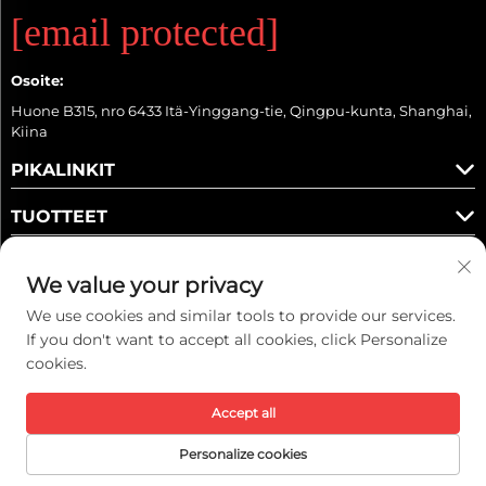
[email protected]
Osoite:
Huone B315, nro 6433 Itä-Yinggang-tie, Qingpu-kunta, Shanghai,
Kiina
PIKALINKIT
TUOTTEET
We value your privacy
We use cookies and similar tools to provide our services.
Seuraa meitä
If you don't want to accept all cookies, click Personalize
cookies.
Accept all
Copyright © 2025 Kaiwei Intelligent Technology (Shanghai) Co., Ltd.
Kaikki oikeudet pidätetään. -
Tietosuojakäytäntö
Personalize cookies
Etusivu
Tuotteet
Ota yhteyttä
YLA