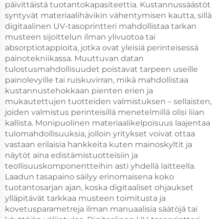
päivittäistä tuotantokapasiteettia. Kustannussäästöt
syntyvät materiaalihävikin vähentymisen kautta, sillä
digitaalinen UV-tasoprintteri mahdollistaa tarkan
musteen sijoittelun ilman ylivuotoa tai
absorptiotappioita, jotka ovat yleisiä perinteisessä
painotekniikassa. Muuttuvan datan
tulostusmahdollisuudet poistavat tarpeen useille
painolevyille tai ruiskuvirran, mikä mahdollistaa
kustannustehokkaan pienten erien ja
mukautettujen tuotteiden valmistuksen – sellaisten,
joiden valmistus perinteisillä menetelmillä olisi liian
kallista. Monipuolinen materiaalikelpoisuus laajentaa
tulomahdollisuuksia, jolloin yritykset voivat ottaa
vastaan erilaisia hankkeita kuten mainoskyltit ja
näytöt aina edistämistuotteisiin ja
teollisuuskomponentteihin asti yhdellä laitteella.
Laadun tasapaino säilyy erinomaisena koko
tuotantosarjan ajan, koska digitaaliset ohjaukset
ylläpitävät tarkkaa musteen toimitusta ja
kovetusparametreja ilman manuaalisia säätöjä tai