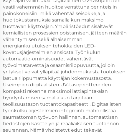
käyttäjän väliintuloa. Digitaalinen UV-tasoprintteri
vaatii vähemmän huoltoa verrattuna perinteisiin
painokoneisiin, mikä vähentää seisokkeja ja
huoltokustannuksia samalla kun maksimoi
tuottavan käyttöajan. Ympäristöedut sisältävät
kemiallisten prosessien poistamisen, jätteen määrän
vähentymisen sekä alhaisemman
energiankulutuksen tehokkaiden LED-
kovetusjärjestelmien ansiosta. Työnkulun
automaatio-ominaisuudet vähentävät
työvoimatarvetta ja osaamisriippuvuutta, jolloin
yritykset voivat ylläpitää johdonmukaista tuotoksen
laatua riippumatta käyttäjän kokemustasosta.
Useimpien digitaalisten UV-tasoprinttereiden
kompakti rakenne maksimoi lattiapinta-alan
hyödyntämisen samalla kun tarjotaan
teollisuustason tuotantokapasiteetti. Digitaalisten
työnkulkujärjestelmien integrointi mahdollistaa
saumattoman työvuon hallinnan, automaattisen
tiedostojen käsittelyn ja reaaliaikaisen tuotannon
seurannan. Nämä yhdistetyt edut tekevät