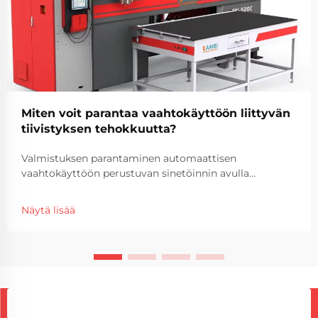
Miten voit parantaa vaahtokäyttöön liittyvän
tiivistyksen tehokkuutta?
Valmistuksen parantaminen automaattisen
vaahtokäyttöön perustuvan sinetöinnin avulla
Tehokkuus ja tarkkuus ovat muuttuneet ratkaisevaksi
kilpailuetua säilyttämiseksi. Automaation integrointi
Näytä lisää
vaahtokäyttöprosesseihin on muuttanut...