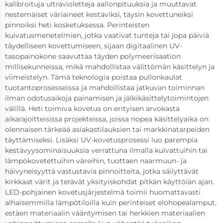
kalibroituja ultravioletteja aallonpituuksia ja muuttavat
nestemäiset väriaineet kestäviksi, täysin kovettuneiksi
pinnoiksi heti kosketuksessa. Perinteisten
kuivatusmenetelmien, jotka vaativat tunteja tai jopa päiviä
täydelliseen kovettumiseen, sijaan digitaalinen UV-
tasopainokone saavuttaa täyden polymeerisaation
millisekunneissa, mikä mahdollistaa välittömän käsittelyn ja
viimeistelyn. Tämä teknologia poistaa pullonkaulat
tuotantoprosesseissa ja mahdollistaa jatkuvan toiminnan
ilman odotusaikoja painamisen ja jälkikäsittelytoimintojen
välillä. Heti toimiva kovetus on erityisen arvokasta
aikarajoitteisissa projekteissa, joissa nopea käsittelyaika on
olennaisen tärkeää asiakastilauksien tai markkinatarpeiden
täyttämiseksi. Lisäksi UV-kovetusprosessi luo parempia
kestävyysominaisuuksia verrattuna ilmalla kuivattuihin tai
lämpökovetettuihin väreihin, tuottaen naarmuun- ja
häivyneisyyttä vastustavia pinnoitteita, jotka säilyttävät
kirkkaat värit ja terävät yksityiskohdat pitkän käyttöiän ajan.
LED-pohjainen kovetusjärjestelmä toimii huomattavasti
alhaisemmilla lämpötiloilla kuin perinteiset elohopealamput,
estäen materiaalin vääntymisen tai herkkien materiaalien