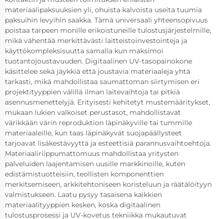
materiaalipaksuuksien yli, ohuista kalvoista useita tuumia
paksuihin levyihin saakka. Tämä universaali yhteensopivuus
poistaa tarpeen monille erikoistuneille tulostusjärjestelmille,
mikä vähentää merkittävästi laitteistoinvestointeja ja
käyttökompleksisuutta samalla kun maksimoi
tuotantojoustavuuden. Digitaalinen UV-tasopainokone
käsittelee sekä jäykkiä että joustavia materiaaleja yhtä
tarkasti, mikä mahdollistaa saumattoman siirtymisen eri
projektityyppien välillä ilman laitevaihtoja tai pitkiä
asennusmenettelyjä. Erityisesti kehitetyt mustemääritykset,
mukaan lukien valkoiset perustasot, mahdollistavat
värikkään värin reproduktion läpinäkyville tai tummille
materiaaleille, kun taas läpinäkyvät suojapäällysteet
tarjoavat lisäkestävyyttä ja esteettisiä parannusvaihtoehtoja.
Materiaaliriippumattomuus mahdollistaa yritysten
palveluiden laajentamisen uusille markkinoille, kuten
edistämistuotteisiin, teollisten komponenttien
merkitsemiseen, arkkitehtoniseen koristeluun ja räätälöityyn
valmistukseen. Laatu pysyy tasaisena kaikkien
materiaalityyppien kesken, koska digitaalinen
tulostusprosessi ja UV-kovetus tekniikka mukautuvat