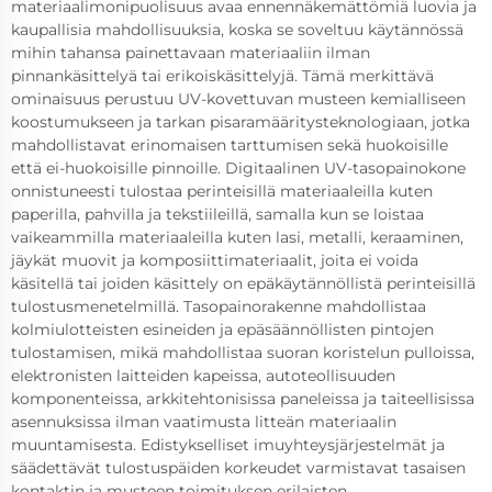
materiaalimonipuolisuus avaa ennennäkemättömiä luovia ja
kaupallisia mahdollisuuksia, koska se soveltuu käytännössä
mihin tahansa painettavaan materiaaliin ilman
pinnankäsittelyä tai erikoiskäsittelyjä. Tämä merkittävä
ominaisuus perustuu UV-kovettuvan musteen kemialliseen
koostumukseen ja tarkan pisaramääritysteknologiaan, jotka
mahdollistavat erinomaisen tarttumisen sekä huokoisille
että ei-huokoisille pinnoille. Digitaalinen UV-tasopainokone
onnistuneesti tulostaa perinteisillä materiaaleilla kuten
paperilla, pahvilla ja tekstiileillä, samalla kun se loistaa
vaikeammilla materiaaleilla kuten lasi, metalli, keraaminen,
jäykät muovit ja komposiittimateriaalit, joita ei voida
käsitellä tai joiden käsittely on epäkäytännöllistä perinteisillä
tulostusmenetelmillä. Tasopainorakenne mahdollistaa
kolmiulotteisten esineiden ja epäsäännöllisten pintojen
tulostamisen, mikä mahdollistaa suoran koristelun pulloissa,
elektronisten laitteiden kapeissa, autoteollisuuden
komponenteissa, arkkitehtonisissa paneleissa ja taiteellisissa
asennuksissa ilman vaatimusta litteän materiaalin
muuntamisesta. Edistykselliset imuyhteysjärjestelmät ja
säädettävät tulostuspäiden korkeudet varmistavat tasaisen
kontaktin ja musteen toimituksen erilaisten