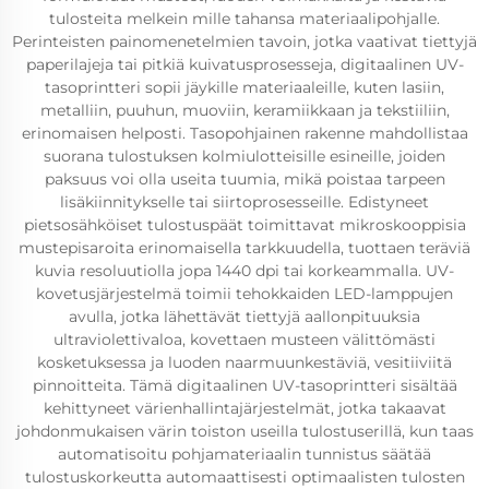
tulosteita melkein mille tahansa materiaalipohjalle.
Perinteisten painomenetelmien tavoin, jotka vaativat tiettyjä
paperilajeja tai pitkiä kuivatusprosesseja, digitaalinen UV-
tasoprintteri sopii jäykille materiaaleille, kuten lasiin,
metalliin, puuhun, muoviin, keramiikkaan ja tekstiiliin,
erinomaisen helposti. Tasopohjainen rakenne mahdollistaa
suorana tulostuksen kolmiulotteisille esineille, joiden
paksuus voi olla useita tuumia, mikä poistaa tarpeen
lisäkiinnitykselle tai siirtoprosesseille. Edistyneet
pietsosähköiset tulostuspäät toimittavat mikroskooppisia
mustepisaroita erinomaisella tarkkuudella, tuottaen teräviä
kuvia resoluutiolla jopa 1440 dpi tai korkeammalla. UV-
kovetusjärjestelmä toimii tehokkaiden LED-lamppujen
avulla, jotka lähettävät tiettyjä aallonpituuksia
ultraviolettivaloa, kovettaen musteen välittömästi
kosketuksessa ja luoden naarmuunkestäviä, vesitiiviitä
pinnoitteita. Tämä digitaalinen UV-tasoprintteri sisältää
kehittyneet värienhallintajärjestelmät, jotka takaavat
johdonmukaisen värin toiston useilla tulostuserillä, kun taas
automatisoitu pohjamateriaalin tunnistus säätää
tulostuskorkeutta automaattisesti optimaalisten tulosten