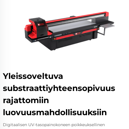
Yleissoveltuva
substraattiyhteensopivuus
rajattomiin
luovuusmahdollisuuksiin
Digitaalisen UV-tasopainokoneen poikkeuksellinen