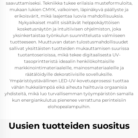
saavuttamiseksi. Tekniikka tukee erilaisia musteformuloita,
mukaan lukien CMYK, valkoinen, läpinäkyvä päällyste ja
erikoisvärit, mikä laajentaa luovia mahdollisuuksia.
Nykyaikaiset mallit sisältävät helppokäyttöisen
kosketusnäytön ja intuitiivisen ohjelmiston, joka
yksinkertaistaa työnkulun suunnittelusta valmiiseen
tuotteeseen. Muuttuvan datan tulostusmahdollisuudet
sallivat yksittäisten tuotteiden mukauttamisen suurissa
tuotantoserioissa, mikä tekee digitaalisesta UV-
tasoprintteristä ideaalin henkilökohtaisille
markkinointimateriaaleille, mainosmateriaaleille ja
räätälöidyille dekoratiivisille sovelluksille.
Ympäristöystävällinen LED-UV-kovetusprosessi tuottaa
vähän hukkalämpöä eikä aiheuta haihtuvia orgaanisia
yhdisteitä, mikä luo turvallisemman työympäristön samalla
kun energiankulutus pienenee verrattuna perinteisiin
elohopealampuihin.
Uusien tuotteiden suositus