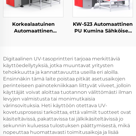
Korkealaatuinen
KW-523 Automaattinen
Automaattinen
PU Kumina Sähköisen
polyuretaani pu-
Ohjainoven Ovet FIPFG
kiilapohjakone HEPA-
Laite Imitaatio Rittal
iltoimittimille
Kaapit
Digitaalinen UV-tasoprintteri tarjoaa merkittäviä
käyttöedellytyksiä, jotka muuntavat yritysten
tehokkuutta ja kannattavuutta useilla eri aloilla.
Ensinnäkin tämä laite poistaa pitkät asetusaikojen
perinteiseen painotekniikkaan liittyvät viiveet, jolloin
käyttäjät voivat aloittaa tuotannon välittömästi ilman
levyjen valmistusta tai monimutkaisia
värinsovituksia. Heti käyttöön otettava UV-
kovetusprosessi tarkoittaa, että valmiit tuotteet ovat
käsiteltävissä, pakattavissa tai jälkikäsiteltävissä jo
sekunnin kuluessa tulostuksen päättymisestä, mikä
nopeuttaa huomattavasti toimitusaikoja ja lisää