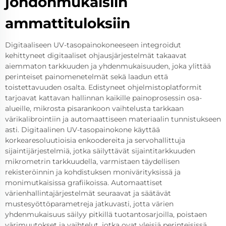
johdonmukaisiin
ammattituloksiin
Digitaaliseen UV-tasopainokoneeseen integroidut
kehittyneet digitaaliset ohjausjärjestelmät takaavat
aiemmaton tarkkuuden ja yhdenmukaisuuden, joka ylittää
perinteiset painomenetelmät sekä laadun että
toistettavuuden osalta. Edistyneet ohjelmistoplatformit
tarjoavat kattavan hallinnan kaikille painoprosessin osa-
alueille, mikrosta pisarankoon vaihtelusta tarkkaan
värikalibrointiin ja automaattiseen materiaalin tunnistukseen
asti. Digitaalinen UV-tasopainokone käyttää
korkearesoluutioisia enkoodereita ja servohallittuja
sijaintijärjestelmiä, jotka säilyttävät sijaintitarkkuuden
mikrometrin tarkkuudella, varmistaen täydellisen
rekisteröinnin ja kohdistuksen monivärityksissä ja
monimutkaisissa grafiikoissa. Automaattiset
värienhallintajärjestelmät seuraavat ja säätävät
mustesyöttöparametreja jatkuvasti, jotta värien
yhdenmukaisuus säilyy pitkillä tuotantosarjoilla, poistaen
värimuutokset ja vaihtelut, jotka ovat yleisiä perinteisissä