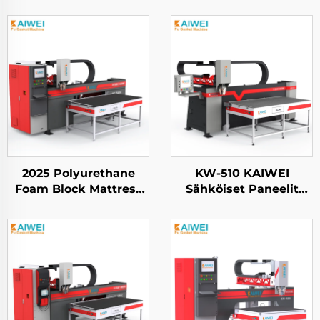
2025 Polyurethane
KW-510 KAIWEI
Foam Block Mattress
Sähköiset Paneelit
Valmistuslaite foam
Automatisoitu PU
sulauttuslaite
Polyurethane Foam
polyurethane liima
Gasket Sulauttuslaite
dispensointilaite