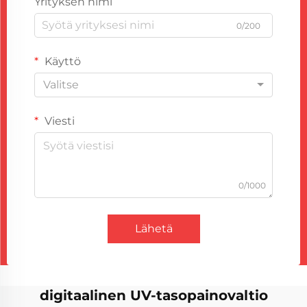
Yrityksen nimi
0/200
Käyttö
Valitse
Viesti
0/1000
Lähetä
digitaalinen UV-tasopainovaltio