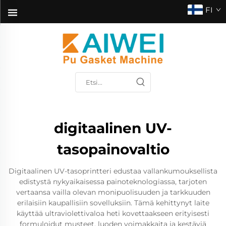
FI
digitaalinen UV-
tasopainovaltio
Digitaalinen UV-tasoprintteri edustaa vallankumouksellista
edistystä nykyaikaisessa painoteknologiassa, tarjoten
vertaansa vailla olevan monipuolisuuden ja tarkkuuden
erilaisiin kaupallisiin sovelluksiin. Tämä kehittynyt laite
käyttää ultraviolettivaloa heti kovettaakseen erityisesti
formuloidut musteet, luoden voimakkaita ja kestäviä