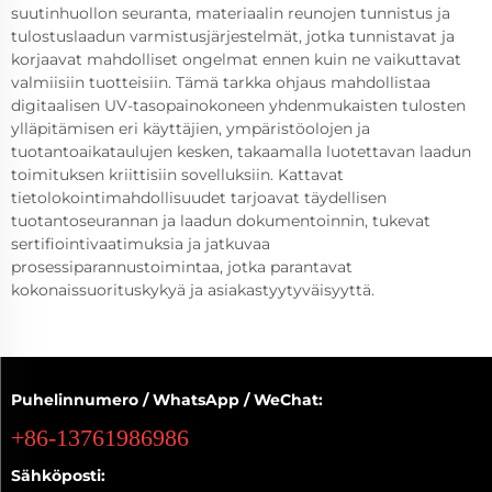
suutinhuollon seuranta, materiaalin reunojen tunnistus ja
tulostuslaadun varmistusjärjestelmät, jotka tunnistavat ja
korjaavat mahdolliset ongelmat ennen kuin ne vaikuttavat
valmiisiin tuotteisiin. Tämä tarkka ohjaus mahdollistaa
digitaalisen UV-tasopainokoneen yhdenmukaisten tulosten
ylläpitämisen eri käyttäjien, ympäristöolojen ja
tuotantoaikataulujen kesken, takaamalla luotettavan laadun
toimituksen kriittisiin sovelluksiin. Kattavat
tietolokointimahdollisuudet tarjoavat täydellisen
tuotantoseurannan ja laadun dokumentoinnin, tukevat
sertifiointivaatimuksia ja jatkuvaa
prosessiparannustoimintaa, jotka parantavat
kokonaissuorituskykyä ja asiakastyytyväisyyttä.
Puhelinnumero / WhatsApp / WeChat:
+86-13761986986
Sähköposti: