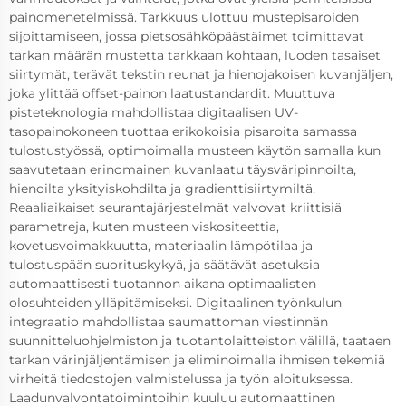
painomenetelmissä. Tarkkuus ulottuu mustepisaroiden
sijoittamiseen, jossa pietsosähköpäästäimet toimittavat
tarkan määrän mustetta tarkkaan kohtaan, luoden tasaiset
siirtymät, terävät tekstin reunat ja hienojakoisen kuvanjäljen,
joka ylittää offset-painon laatustandardit. Muuttuva
pisteteknologia mahdollistaa digitaalisen UV-
tasopainokoneen tuottaa erikokoisia pisaroita samassa
tulostustyössä, optimoimalla musteen käytön samalla kun
saavutetaan erinomainen kuvanlaatu täysväripinnoilta,
hienoilta yksityiskohdilta ja gradienttisiirtymiltä.
Reaaliaikaiset seurantajärjestelmät valvovat kriittisiä
parametreja, kuten musteen viskositeettia,
kovetusvoimakkuutta, materiaalin lämpötilaa ja
tulostuspään suorituskykyä, ja säätävät asetuksia
automaattisesti tuotannon aikana optimaalisten
olosuhteiden ylläpitämiseksi. Digitaalinen työnkulun
integraatio mahdollistaa saumattoman viestinnän
suunnitteluohjelmiston ja tuotantolaitteiston välillä, taataen
tarkan värinjäljentämisen ja eliminoimalla ihmisen tekemiä
virheitä tiedostojen valmistelussa ja työn aloituksessa.
Laadunvalvontatoimintoihin kuuluu automaattinen