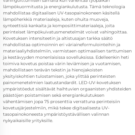
vahingoittumisen samalla kun vähentää työpaikan
lämpökuormitusta ja energiankulutusta. Tämä teknologia
mahdollistaa digitaalisen UV-tasopainokoneen käsitellä
lämpöherkkiä materiaaleja, kuten ohuita muoveja,
synteettisiä kankaita ja komposiittimateriaaleja, joita
perinteiset lämpökuivatusmenetelmät voivat vahingoittaa.
Kovetuksen intensiteetin ja altistusajan tarkka säätö
mahdollistaa optimoinnin eri väriaineformulointeihin ja
materiaaliyhdistelmiin, varmistaen optimaalisen tarttumisen
ja kestävyyden monenlaisissa sovelluksissa. Edelleenkin heti
toimiva kovetus poistaa värin leviämisen ja vuotamisen,
mahdollistaen terävän tekstin ja hienojakoisten
yksityiskohtien tulostamisen, joka ylittää perinteisten
painomenetelmien laatustandardit. LED-UV-kovetuksen
ympäristöedut sisältävät haihtuvien orgaanisten yhdisteiden
päästöjen poistamisen sekä energiankulutuksen
vähentämisen jopa 75 prosenttia verrattuna perinteisiin
kovetusjärjestelmiin, mikä tekee digitaalisesta UV-
tasopainokoneesta ympäristöystävällisen valinnan
nykyaikaisille yrityksille.