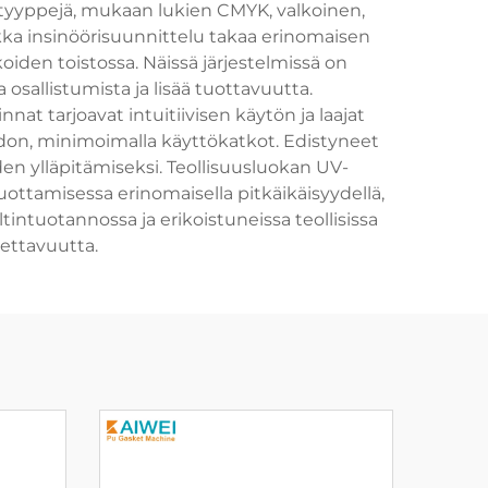
etyyppejä, mukaan lukien CMYK, valkoinen,
rkka insinöörisuunnittelu takaa erinomaisen
oiden toistossa. Näissä järjestelmissä on
osallistumista ja lisää tuottavuutta.
at tarjoavat intuitiivisen käytön ja laajat
on, minimoimalla käyttökatkot. Edistyneet
den ylläpitämiseksi. Teollisuusluokan UV-
tuottamisessa erinomaisella pitkäikäisyydellä,
intuotannossa ja erikoistuneissa teollisissa
tettavuutta.