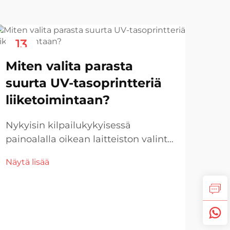
13
1
Nov
No
Miten valita parasta
suurta UV-tasoprintteriä
liiketoimintaan?
Nykyisin kilpailukykyisessä
painoalalla oikean laitteiston valinta
voi tehdä tai rikkoa liiketoimintasi.
Näytä lisää
Suuri UV-tasotulostin on merkittävä
sijoitus, joka voi muuttaa
tuotantokapasiteettiasi ja avata
uusia tulojakeja...
Vo