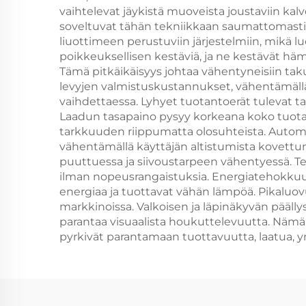
Sige
vaihtelevat jäykistä muoveista joustaviin kalvo
soveltuvat tähän tekniikkaan saumattomasti.
liuottimeen perustuviin järjestelmiin, mikä 
poikkeuksellisen kestäviä, ja ne kestävät hä
Tämä pitkäikäisyys johtaa vähentyneisiin ta
levyjen valmistuskustannukset, vähentämäll
vaihdettaessa. Lyhyet tuotantoerät tulevat ta
Laadun tasapaino pysyy korkeana koko tuotant
tarkkuuden riippumatta olosuhteista. Autom
vähentämällä käyttäjän altistumista kovett
puuttuessa ja siivoustarpeen vähentyessä. Te
ilman nopeusrangaistuksia. Energiatehokkuu
energiaa ja tuottavat vähän lämpöä. Pikaluovut
markkinoissa. Valkoisen ja läpinäkyvän pääll
parantaa visuaalista houkuttelevuutta. Nämä 
pyrkivät parantamaan tuottavuutta, laatua, y