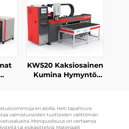
mat
KW520 Kaksiosainen
Kumina Hymyntö
i
Sigelluslaite Uusi
ermi
Energia Kumina
e
Sigelluslaite Pu
tustoimintoja eri aloilla. Heti tapahtuva
Sigelluspohja
istaa valmistuneiden tuotteiden välittömän
Valmistuslaite
 kovetusalueita. Monipuolisuus on vertaansa
steitä tai esikäsittelyjä. Materiaalit