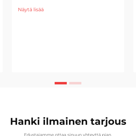
teollisuudessa on nähty
Näytä lisää
huomattavia edistysaskelia
liimaprosessien teknologiassa, ja
PU-liimakuljettimet ovat nousseet
pelinmuuttajiksi tarkan
liimaustarkkuuden vaativissa
sovelluksissa.
Hanki ilmainen tarjous
Edustajamme ottaa sinuun yhteyttä pian.