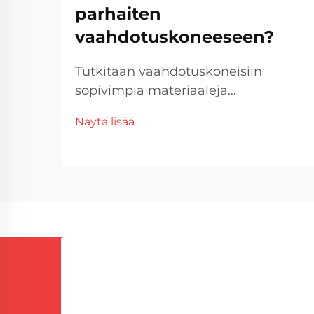
parhaiten
vaahdotuskoneeseen?
Tutkitaan vaahdotuskoneisiin
sopivimpia materiaaleja
valmistuksessa Vaahdotuskoneen
Näytä lisää
kanssa käytettävien materiaalien
valinta on kriittinen tekijä, joka
vaikuttaa lopullisen tuotteen
laatuun, tehokkuuteen ja
kestävyyteen. Eri teollisuudenalat
tukeutuvat erilaisiin vaah...