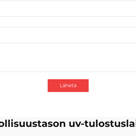
Lähetä
ollisuustason uv-tulostusla