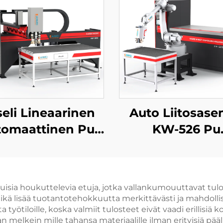
eli Lineaarinen
Auto Liitosase
tomaattinen Pu
KW-526 Pu
Kumina
Polyuretaan
elluspohja Laite
Puumekko Isot
hköiset Kaapit
Gasket Kon
isia houkuttelevia etuja, jotka vallankumouuttavat tulos
llusliimaila Laite
ikä lisää tuotantotehokkuutta merkittävästi ja mahdoll
aneeli Kaapit
työtiloille, koska valmiit tulosteet eivät vaadi erillisiä
n melkein mille tahansa materiaalille ilman erityisiä päälly