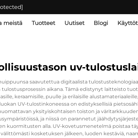
rotected]
a meistä
Tuotteet
Uutiset
Blogi
Käyttöt
ollisuustason uv-tulostusla
ippuunsa saavutettua digitaalista tulostusteknologiaa, jo
ulostusprosessin aikana. Tämä edistynyt laitteisto tuot
asille, keraamisille, puulle ja erilaisille alustamateriaale
uokan UV-tulostinkoneessa on edistyksellisiä pietsosähköi
 huomattavan yksityiskohtaisen toiston ja väritarkkuude
usympäristöissä, ja niissä on parannetut jäähdytysjärjes
iden kuormitusten alla. UV-kovetusmenetelmä poistaa täys
älittömästi kosketuksen jälkeen, luoden kestäviä, naar