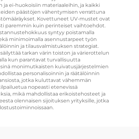
 ja ei-huokoisiin materiaaleihin, ja kaikki
steiden päästöjen vähentymisen verrattuna
äristömääräykset. Kovettuneet UV-mustet ovat
sti paremmin kuin perinteiset vaihtoehdot.
Kustannustehokkuus syntyy poistamalla
 sekä minimoimalla asennustarpeet työn
löinnin ja tilausvalmistuksen strategiat.
lyttää tarkan värin toiston ja värierottelun
a kun parantavat turvallisuutta
isinä monimutkaisten kuivatusjärjestelmien
llistaa personalisoinnin ja räätälöinnin
ansiosta, jotka kuluttavat vähemmän
kilpailuetua nopeasti etenevissä
ksia, mikä mahdollistaa erikoistehosteet ja
ta olennaisen sijoituksen yrityksille, jotka
ulostustoiminnoissaan.