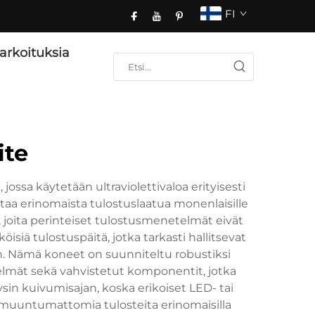
FI
arkoituksia
ite
ssa käytetään ultraviolettivaloa erityisesti
taa erinomaista tulostuslaatua monenlaisille
ille, joita perinteiset tulostusmenetelmät eivät
siä tulostuspäitä, jotka tarkasti hallitsevat
n. Nämä koneet on suunniteltu robustiksi
telmät sekä vahvistetut komponentit, jotka
in kuivumisajan, koska erikoiset LED- tai
muuntumattomia tulosteita erinomaisilla