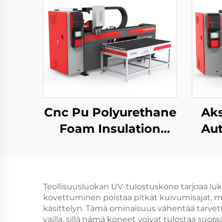
Cnc Pu Polyurethane
Aks
Foam Insulation
Au
Gasket Dispensing
Sealing Machine
Sig
sähköisen kaapin
Sä
Teollisuusluokan UV-tulostuskone tarjoaa luku
sulauttamiseen
Sige
kovettuminen poistaa pitkät kuivumisajat, m
P
käsittelyn. Tämä ominaisuus vähentää tarvetta 
vailla, sillä nämä koneet voivat tulostaa suoraa