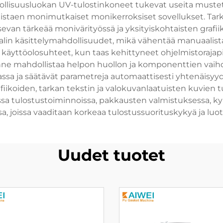
eollisuusluokan UV-tulostinkoneet tukevat useita must
ollistaen monimutkaiset monikerroksiset sovellukset. Ta
evan tärkeää monivärityössä ja yksityiskohtaisten grafiik
alin käsittelymahdollisuudet, mikä vähentää manuaalista 
käyttöolosuhteet, kun taas kehittyneet ohjelmistorajapinn
e mahdollistaa helpon huollon ja komponenttien vaihd
jassa ja säätävät parametreja automaattisesti yhtenäisyy
afiikoiden, tarkan tekstin ja valokuvanlaatuisten kuvien 
sa tulostustoiminnoissa, pakkausten valmistuksessa, kylt
sa, joissa vaaditaan korkeaa tulostussuorituskykyä ja luo
Uudet tuotet