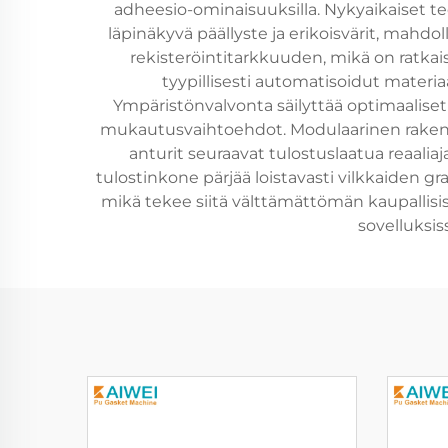
adheesio-ominaisuuksilla. Nykyaikaiset t
läpinäkyvä päällyste ja erikoisvärit, mahd
rekisteröintitarkkuuden, mikä on ratkais
tyypillisesti automatisoidut materia
Ympäristönvalvonta säilyttää optimaaliset 
mukautusvaihtoehdot. Modulaarinen rakenn
anturit seuraavat tulostuslaatua reaalia
tulostinkone pärjää loistavasti vilkkaiden gr
mikä tekee siitä välttämättömän kaupallisis
sovelluksis