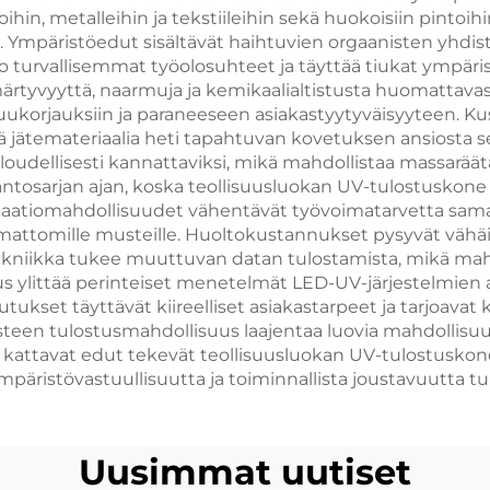
llusliimaila Laite
ihin, metalleihin ja tekstiileihin sekä huokoisiin pintoihin
 Ympäristöedut sisältävät haihtuvien orgaanisten yhdi
luo turvallisemmat työolosuhteet ja täyttää tiukat ymp
märtyvyyttä, naarmuja ja kemikaalialtistusta huomattava
kuukorjauksiin ja paraneeseen asiakastyytyväisyyteen. 
ä jätemateriaalia heti tapahtuvan kovetuksen ansiosta
loudellisesti kannattaviksi, mikä mahdollistaa massaräätä
osarjan ajan, koska teollisuusluokan UV-tulostuskone säi
aatiomahdollisuudet vähentävät työvoimatarvetta samall
umattomille musteille. Huoltokustannukset pysyvät vähä
kniikka tukee muuttuvan datan tulostamista, mikä mahdo
s ylittää perinteiset menetelmät LED-UV-järjestelmien 
ukset täyttävät kiireelliset asiakastarpeet ja tarjoavat 
ysteen tulostusmahdollisuus laajentaa luovia mahdollisuu
kattavat edut tekevät teollisuusluokan UV-tulostuskonees
mpäristövastuullisuutta ja toiminnallista joustavuutta t
Uusimmat uutiset