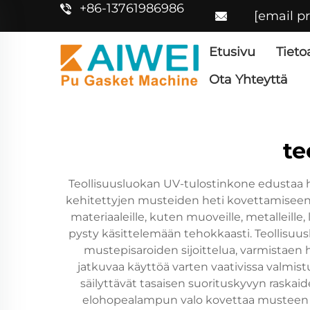
+86-13761986986
[email p
Etusivu
Tieto
Ota Yhteyttä
te
Teollisuusluokan UV-tulostinkone edustaa hu
kehitettyjen musteiden heti kovettamiseen t
materiaaleille, kuten muoveille, metalleille, l
pysty käsittelemään tehokkaasti. Teollisuusl
mustepisaroiden sijoittelua, varmistaen
jatkuvaa käyttöä varten vaativissa valmist
säilyttävät tasaisen suorituskyvyn raska
elohopealampun valo kovettaa musteen v