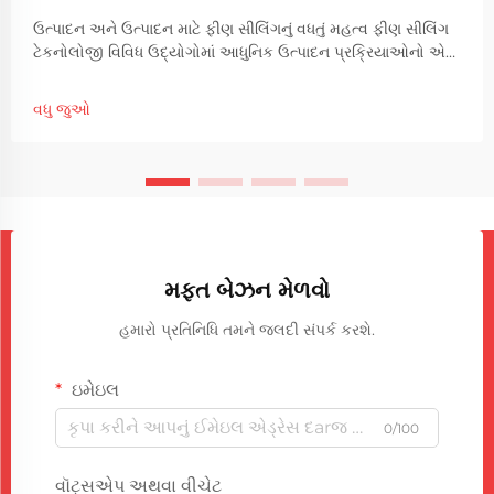
ઉત્પાદન અને ઉત્પાદન માટે ફીણ સીલિંગનું વધતું મહત્વ ફીણ સીલિંગ
ટેકનોલોજી વિવિધ ઉદ્યોગોમાં આધુનિક ઉત્પાદન પ્રક્રિયાઓનો એક
મહત્વપૂર્ણ ભાગ બની ગઈ છે. ફીણ સીલિંગ મશીનોનો ઉપયોગ
કંપનીઓ માટે ડુ...
વધુ જુઓ
મફત બેઝન મેળવો
હમારો પ્રતિનિધિ તમને જલદી સંપર્ક કરશે.
ઇમેઇલ
0/100
વૉટ્સએપ અથવા વીચેટ