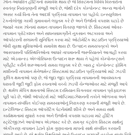
ઝોન-આધારિત હીટિંગનો સમાવેશ થાય છે જે સિસ્ટમના વિવિધ વિસ્તારોના
સ્વતંત્ર નિયંત્રણની મંજૂરી આપે છે, જેથી દરેક કોમ્પોનન્ટ અન્ય ભાગોને
અસર કર્યા વિના તેના આદર્શ પ્રક્રિયા તાપમાન પર પહોંચે. ઇન્સ્યુલેશન
ટેકનોલોજી ગરમી ગુમાવવાને લઘુતમ કરે છે અને ઉર્જાનો વપરાશ ઘટાડે છે
જ્યારે ગરમ ઝોનમાં સમાન તાપમાન વિતરણ જાળવે છે. સિસ્ટમમાં ઓવર-
તાપમાન પ્રોટેક્શન અને સાધનસામગ્રીને નુકસાન અટકાવવા અને
ઑપરેટરની સલામતી સુનિશ્ચિત કરવા માટે ઓટોમેટિક શટડાઉન પ્રક્રિયાઓ
જેવી સુરક્ષા સુવિધાઓનો સમાવેશ થાય છે. ઉત્પાદન સમયપત્રકો અને
આસપાસની પરિસ્થિતિઓના આધારે તાપમાનની જરૂરિયાતને આગાહી કરવા
માટે એડવાન્સ્ડ એલ્ગોરિધમ્સ ઉત્પાદન શરૂ થાય તે પહેલાં કોમ્પોનન્ટ્સને
પ્રીહીટ કરીને શરૂઆતનો સમય લઘુતમ કરે છે. બાય ટુ કોમ્પોનન્ટ ફોમિંગ
મશીનની તાપમાન મેનેજમેન્ટ સિસ્ટમમાં શટડાઉન પ્રક્રિયાઓ માટે ઝડપી
કૂલિંગ ક્ષમતાઓ પણ છે, જે જુદા જુદા પ્રક્રિયા તાપમાનની આવશ્યકતા
ધરાવતી જુદી જુદી ફોમ રચનાઓ વચ્ચે ઝડપી ચેન્જઓવર માટે મંજૂરી આપે
છે. થર્મલ મેપિંગ ક્ષમતાઓ સિસ્ટમ દરમિયાન વિગતવાર તાપમાન પ્રોફાઇલ્સ
પૂરી પાડે છે, જેથી ઑપરેટર્સ માટે ઑપ્ટિમાઇઝેશનની તકોને ઓળખવા અને
તાપમાન-સંબંધિત કોઈપણ સમસ્યાઓનું નિરાકરણ કરવાની મંજૂરી આપે છે.
ઇન્ટેલિજન્ટ સિસ્ટમ ઑપરેટિંગ પેટર્નમાંથી શીખે છે અને સમય સાથે
કાર્યક્ષમતામાં સુધારો કરવા અને ઉર્જાનો વપરાશ ઘટાડવા માટે હીટિંગ
સ્ટ્રેટેજીઝને આપોઆપ એડજસ્ટ કરે છે. સમગ્ર કંટ્રોલ સિસ્ટમ સાથેનું
એકીકરણ તાપમાન ડેટાને ફોમ ગુણવત્તાના માપનો સાથે સંબંધિત કરવાની
મંજૂરી આપે છે, જે થર્મલ સ્થિતિઓ અને ઉત્પાદન ગુણધર્મો વચ્ચેના સંબંધ વિશે