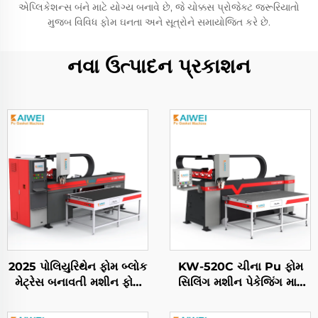
એપ્લિકેશન્સ બંને માટે યોગ્ય બનાવે છે, જે ચોક્કસ પ્રોજેક્ટ જરૂરિયાતો
મુજબ વિવિધ ફોમ ઘનતા અને સૂત્રોને સમાયોજિત કરે છે.
નવા ઉત્પાદન પ્રકાશન
2025 પોલિયુરિથેન ફોમ બ્લોક
KW-520C ચીના Pu ફોમ
મેટ્રેસ બનાવતી મશીન ફોમ
સિલિંગ મશીન પેકેજિંગ માટે
સિલિંગ મશીન પોલિયુરિથેન ગ્લુ
પોલિયુરિથેન હાઇ પ્રેશર
ડિસ્પેન્સર
ડિસ્પેન્સિંગ મશીન