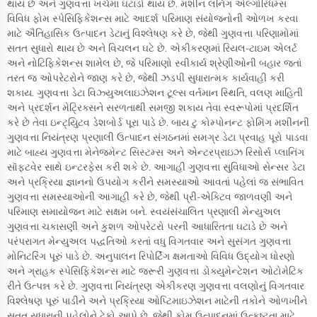
થાય છે અને ગુણવત્તા ખર્ચમાં ઘટાડો થાય છે. મશીન લર્નિંગ એલ્ગોરિધમ્સ
વિવિધ ફોમ સ્પેસિફિકેશન્સ માટે આદર્શ પરિમાણ સંયોજનોની ઓળખ કરવા
માટે ઐતિહાસિક ઉત્પાદન ડેટાનું વિશ્લેષણ કરે છે, જેથી ગુણવત્તા પરિણામોમાં
સતત સુધારો થાય છે અને વિચલન ઘટે છે. એકીકરણમાં રિયલ-ટાઇમ એલર્ટ
અને નોટિફિકેશન્સ શામેલ છે, જે પરિમાણો સ્વીકાર્ય શ્રેણીઓની બહાર જતાં
તરત જ ઓપરેટરોને જાણ કરે છે, જેથી ઝડપી સુધારાત્મક કાર્યવાહી કરી
શકાય. ગુણવત્તા ડેટા વિઝ્યુઅલાઇઝેશન ટૂલ્સ વર્તમાન સ્થિતિ, વલણ માહિતી
અને પ્રદર્શન મેટ્રિક્સને સરળતાથી સમજી શકાય તેવા સ્વરૂપોમાં પ્રદર્શિત
કરે છે તેવા ઇન્ટ્યુિટવ ડેશબોર્ડ પૂરા પાડે છે. બાય ટુ કોમ્પોનન્ટ ફોમિંગ મશીનની
ગુણવત્તા નિયંત્રણ પ્રણાલી ઉત્પાદન સંગઠનમાં સમગ્ર ડેટા પ્રવાહ પૂરો પાડવા
માટે બાહ્ય ગુણવત્તા મેનેજમેન્ટ સિસ્ટમ્સ અને એન્ટરપ્રાઇઝ રિસોર્સ પ્લાનિંગ
સૉફ્ટવેર સાથે ઇન્ટરફેસ કરી શકે છે. આગાહી ગુણવત્તા સુવિધાઓ સેન્સર ડેટા
અને પ્રક્રિયા જ્ઞાનનો ઉપયોગ કરીને સમસ્યાઓ આવતાં પહેલાં જ સંભાવિત
ગુણવત્તા સમસ્યાઓની આગાહી કરે છે, જેથી પ્રી-એક્ટિવ જાળવણી અને
પરિમાણ સમાયોજન માટે સક્ષમ બને. સ્વયંસંચાલિત પ્રણાલી મેન્યુઅલ
ગુણવત્તા ચકાસણી અને કુશળ ઓપરેટરો પરની આધારિતતા ઘટાડે છે અને
પરંપરાગત મેન્યુઅલ પદ્ધતિઓ કરતાં વધુ વિગતવાર અને સુસંગત ગુણવત્તા
મોનિટરિંગ પૂરું પાડે છે. અનુપાલન રિપોર્ટિંગ ક્ષમતાઓ વિવિધ ઉદ્યોગ ધોરણો
અને ગ્રાહક સ્પેસિફિકેશન્સ માટે જરૂરી ગુણવત્તા ડોક્યુમેન્ટેશન ઓટોમેટિક
રીતે ઉત્પન્ન કરે છે. ગુણવત્તા નિયંત્રણ એકીકરણ ગુણવત્તા વલણોનું વિગતવાર
વિશ્લેષણ પૂરું પાડીને અને પ્રક્રિયા ઓપ્ટિમાઇઝેશન માટેની તકોને ઓળખીને
સતત સુધારાની પહેલોને ટેકો આપે છે, જેથી ફોમ ઉત્પાદનમાં ઉત્કૃષ્ટતા માટે