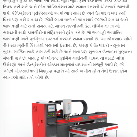
સંગ્રહિત હોય છે, જેથી ઑપરેટરો જુદી જુદી ફોમ રચનાઓ વચ્ચે ઝડપથી
સ્વિચ કરી શકે અને દરેક એપ્લિકેશન માટે સમાન સ્તરની ચોકસાઈ જાળવી
શકે. કેલિબ્રેશન પ્રક્રિયાઓ આપોઆપ થાય છે અને ઉત્પાદન બંધ કર્યા
વિના પણ કરી શકાય છે, જેથી લાંબા ગાળાની ચોકસાઈ જાળવી શકાય અને
જાળવણી માટે થતો સમય ઘટે. માપન તકનીકની ડેટા લૉગિંગ ક્ષમતાઓ
સમયની સાથે કામગીરીના મેટ્રિક્સને ટ્રેક કરે છે, જે આગાહી આધારિત
જાળવણી અને પ્રક્રિયા ઇષ્ટતમીકરણને સક્ષમ બનાવે છે. આ ચોકસાઈ સીધી
રીતે સામગ્રીની કિંમતમાં બચતમાં ફેરવાય છે, કારણ કે ઉત્પાદકો ન્યૂનતમ
સુરક્ષા માર્જિન સાથે કામ કરી શકે છે અને છતાં પણ સુસંગત ઉત્પાદન ગુણવત્તા
મેળવી શકે છે. બાય ટુ કોમ્પોનન્ટ ફોમિંગ મશીનની માપન ચોકસાઈ મોંઘા
ઉમેરણો અને ઉત્પ્રેરકોને ચોક્કસ માત્રામાં વાપરવાની મંજૂરી આપે છે, જે
ઓછી ચોકસાઈવાળી મિશ્રણ પદ્ધતિઓ સાથે ખર્ચાળ હોય તેવી ઉન્નત ફોમ
રચનાઓ માટે તકો ખોલે છે.