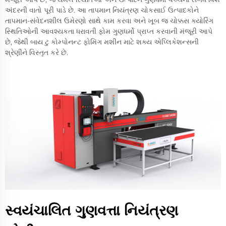
અંદરની વાતો પૂરી પાડે છે. આ તાપમાન નિયંત્રણ ચોકસાઈ ઉત્પાદકોને
તાપમાન-સંવેદનશીલ ઉમેરણો સાથે કામ કરવા અને ખૂબ જ ચોક્કસ ક્યોરિંગ
સ્થિતિઓની આવશ્યકતા ધરાવતી ફોમ ગુણધર્મો પ્રાપ્ત કરવાની મંજૂરી આપે
છે, જેથી બાય ટુ કોમ્પોનન્ટ ફોમિંગ મશીન માટે શક્ય એપ્લિકેશન્સની
શ્રેણીને વિસ્તૃત કરે છે.
સ્વયંચાલિત ગુણવત્તા નિયંત્રણ