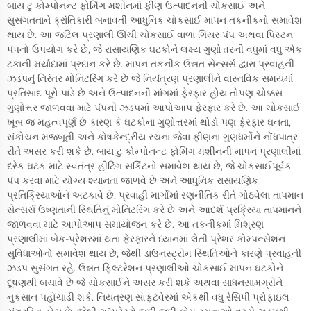
બાય ટુ કોમ્પોનન્ટ ફોમિંગ મશીનમાં ફીણ ઉત્પાદનની ચોકસાઈ અને
સુસંગતતાને ક્રાંતિકારી બનાવતી આધુનિક ચોકસાઈ માપન તકનીકનો સમાવેશ
થાય છે. આ જટિલ પ્રણાલી ઊંચી ચોકસાઈ વાળા ગિયર પંપ અથવા પિસ્ટન
પંપનો ઉપયોગ કરે છે, જે રાસાયણિક ઘટકોને લક્ષ્ય ગુણોત્તરની વધુમાં વધુ એક
ટકાની મર્યાદામાં પ્રદાન કરે છે. માપન તકનીક ઉન્નત સેન્સર્સ દ્વારા પ્રવાહની
ઝડપનું નિરંતર મોનિટરિંગ કરે છે જે નિયંત્રણ પ્રણાલીને વાસ્તવિક સમયમાં
પ્રતિસાદ પૂરો પાડે છે અને ઉત્પાદનની માંગમાં ફેરફાર હોય તોપણ ચોક્કસ
ગુણોત્તર જાળવવા માટે પંપની ઝડપમાં આપોઆપ ફેરફાર કરે છે. આ ચોકસાઈ
ખૂબ જ મહત્વપૂર્ણ છે કારણ કે ઘટકોના ગુણોત્તરમાં થોડો પણ ફેરફાર ઘનતા,
સંકોચન મજબૂતી અને કોષકેન્દ્રીય રચના જેવા ફીણના ગુણધર્મોને નોંધપાત્ર
રીતે અસર કરી શકે છે. બાય ટુ કોમ્પોનન્ટ ફોમિંગ મશીનની માપન પ્રણાલીમાં
દરેક ઘટક માટે સ્વતંત્ર હીટિંગ સર્કિટનો સમાવેશ થાય છે, જે ચોકસાઈપૂર્વક
પંપ કરવા માટે યોગ્ય શ્યાનતા જાળવે છે અને આધુનિક રાસાયણિક
પ્રતિક્રિયાઓને અટકાવે છે. પ્રવાહી માર્ગોમાં રણનીતિક રીતે ગોઠવેલા તાપમાન
સેન્સર્સ ઉષ્ણતાની સ્થિતિનું મોનિટરિંગ કરે છે અને આદર્શ પ્રક્રિયા તાપમાનને
જાળવવા માટે આપોઆપ સમાયોજન કરે છે. આ તકનીકમાં મિશ્રણ
પ્રણાલીમાં બેક-પ્રેશરમાં થતા ફેરફારને ધ્યાનમાં લેતી પ્રેશર કોમ્પન્સેશન
સુવિધાઓનો સમાવેશ થાય છે, જેથી ડાઉનસ્ટ્રીમ સ્થિતિઓને કારણે પ્રવાહની
ઝડપ સુસંગત રહે. ઉન્નત ફિલ્ટરેશન પ્રણાલીઓ ચોકસાઈ માપન ઘટકોને
દૂષણથી બચાવે છે જે ચોકસાઈને અસર કરી શકે અથવા સાધનસામગ્રીને
નુકસાન પહોંચાડી શકે. નિયંત્રણ સૉફ્ટવેરમાં એકથી વધુ રેસિપી પ્રોફાઇલ