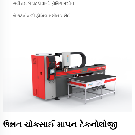
સર્વોત્તમ બે ઘટકોવાળી ફોમિંગ મશીન
બે ઘટકોવાળી ફોમિંગ મશીન ખરીદો
ઉન્નત ચોકસાઈ માપન ટેકનોલોજી