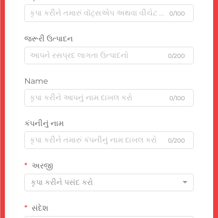
0/100
જરૂરી ઉત્પાદન
0/200
Name
0/100
કંપનીનું નામ
0/200
અરજી
કૃપા કરીને પસંદ કરો
સંદેશ