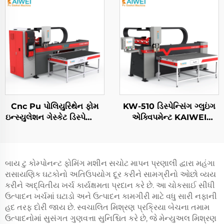
Cnc Pu પોલિયુરિથેન ફોમ
KW-510 ડિસ્પેન્સિંગ ગ્લુઇંગ
ઇન્સ્યુલેશન ગેસ્કેટ ડિસ્પેન્સિંગ
એક્વિપમેન્ટ KAIWEI
સાઇલિંગ મશીન બેક્ટરી
ઑટોમેટિક Pu ગેસ્કેટ
સાઇલિંગ માટે
સાઇલિંગ ડિસ્પેન્સિંગ મશીન
Fipfg Pu ગેસ્કેટ મશીન
રોબોટ
બાય ટુ કોમ્પોનન્ટ ફોમિંગ મશીન સચોટ માપન પ્રણાલી દ્વારા મહંગા
રાસાયણિક ઘટકોનો અતિઉપયોગ દૂર કરીને સામગ્રીનો ઓછો વ્યય
કરીને અદ્વિતીય ખર્ચ કાર્યક્ષમતા પ્રદાન કરે છે. આ ચોકસાઈ સીધી
ઉત્પાદન ખર્ચમાં ઘટાડો અને ઉત્પાદન કામગીરી માટે વધુ સારી નફાની
હદ તરફ દોરી જાય છે. સ્વચાલિત મિશ્રણ પ્રક્રિયા બેચના તમામ
ઉત્પાદનોમાં સુસંગત ગુણવત્તા સુનિશ્ચિત કરે છે, જે મેન્યુઅલ મિશ્રણ