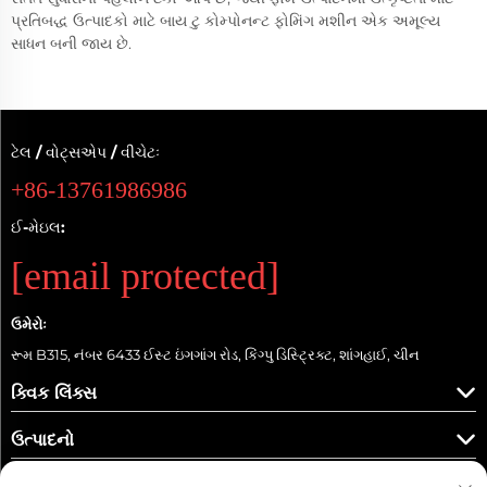
પ્રતિબદ્ધ ઉત્પાદકો માટે બાય ટુ કોમ્પોનન્ટ ફોમિંગ મશીન એક અમૂલ્ય
સાધન બની જાય છે.
ટેલ / વોટ્સએપ / વીચેટઃ
+86-13761986986
ઈ-મેઇલ:
[email protected]
ઉમેરોઃ
રૂમ B315, નંબર 6433 ઈસ્ટ ઇંગગાંગ રોડ, કિંગ્પુ ડિસ્ટ્રિક્ટ, શાંગહાઈ, ચીન
ક્વિક લિંક્સ
ઉત્પાદનો