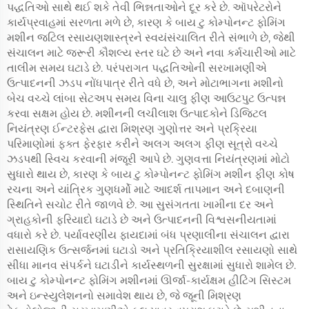
પદ્ધતિઓ સાથે થઈ શકે તેવી ભિન્નતાઓને દૂર કરે છે. ઑપરેટરોને
કાર્યપ્રવાહમાં સરળતા મળે છે, કારણ કે બાય ટુ કોમ્પોનન્ટ ફોમિંગ
મશીન જટિલ રસાયણશાસ્ત્રને સ્વયંસંચાલિત રીતે સંભાળે છે, જેથી
સંચાલન માટે જરૂરી કૌશલ્ય સ્તર ઘટે છે અને નવા કર્મચારીઓ માટે
તાલીમ સમય ઘટાડે છે. પરંપરાગત પદ્ધતિઓની સરખામણીએ
ઉત્પાદનની ઝડપ નોંધપાત્ર રીતે વધે છે, અને મોટાભાગના મશીનો
બેચ વચ્ચે લાંબા સેટઅપ સમય વિના ચાલુ ફીણ આઉટપુટ ઉત્પન્ન
કરવા સક્ષમ હોય છે. મશીનની લચીલાશ ઉત્પાદકોને ડિજિટલ
નિયંત્રણ ઈન્ટરફેસ દ્વારા મિશ્રણ ગુણોત્તર અને પ્રક્રિયા
પરિમાણોમાં ફક્ત ફેરફાર કરીને અલગ અલગ ફીણ સૂત્રો વચ્ચે
ઝડપથી સ્વિચ કરવાની મંજૂરી આપે છે. ગુણવત્તા નિયંત્રણમાં મોટો
સુધારો થાય છે, કારણ કે બાય ટુ કોમ્પોનન્ટ ફોમિંગ મશીન ફીણ કોષ
રચના અને યાંત્રિક ગુણધર્મો માટે આદર્શ તાપમાન અને દબાણની
સ્થિતિને સચોટ રીતે જાળવે છે. આ સુસંગતતા ખામીના દર અને
ગ્રાહકોની ફરિયાદો ઘટાડે છે અને ઉત્પાદનની વિશ્વસનીયતામાં
વધારો કરે છે. પર્યાવરણીય ફાયદામાં બંધ પ્રણાલીના સંચાલન દ્વારા
રાસાયણિક ઉત્સર્જનમાં ઘટાડો અને પ્રતિક્રિયાશીલ રસાયણો સાથે
સીધા માનવ સંપર્કને ઘટાડીને કાર્યસ્થળની સુરક્ષામાં સુધારો શામેલ છે.
બાય ટુ કોમ્પોનન્ટ ફોમિંગ મશીનમાં ઊર્જા-કાર્યક્ષમ હીટિંગ સિસ્ટમ
અને ઇન્સ્યુલેશનનો સમાવેશ થાય છે, જે જૂની મિશ્રણ