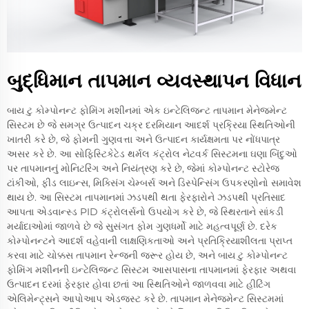
બુદ્ધિમાન તાપમાન વ્યવસ્થાપન વિધાન
બાય ટુ કોમ્પોનન્ટ ફોમિંગ મશીનમાં એક ઇન્ટેલિજન્ટ તાપમાન મેનેજમેન્ટ
સિસ્ટમ છે જે સમગ્ર ઉત્પાદન ચક્ર દરમિયાન આદર્શ પ્રક્રિયા સ્થિતિઓની
ખાતરી કરે છે, જે ફોમની ગુણવત્તા અને ઉત્પાદન કાર્યક્ષમતા પર નોંધપાત્ર
અસર કરે છે. આ સોફિસ્ટિકેટેડ થર્મલ કંટ્રોલ નેટવર્ક સિસ્ટમના ઘણા બિંદુઓ
પર તાપમાનનું મોનિટરિંગ અને નિયંત્રણ કરે છે, જેમાં કોમ્પોનન્ટ સ્ટોરેજ
ટાંકીઓ, ફીડ લાઇન્સ, મિક્સિંગ ચેમ્બર્સ અને ડિસ્પેન્સિંગ ઉપકરણોનો સમાવેશ
થાય છે. આ સિસ્ટમ તાપમાનમાં ઝડપથી થતા ફેરફારોને ઝડપથી પ્રતિસાદ
આપતા એડવાન્સ્ડ PID કંટ્રોલર્સનો ઉપયોગ કરે છે, જે સ્થિરતાને સાંકડી
મર્યાદાઓમાં જાળવે છે જે સુસંગત ફોમ ગુણધર્મો માટે મહત્વપૂર્ણ છે. દરેક
કોમ્પોનન્ટને આદર્શ વહેવાની લાક્ષણિકતાઓ અને પ્રતિક્રિયાશીલતા પ્રાપ્ત
કરવા માટે ચોક્કસ તાપમાન રેન્જની જરૂર હોય છે, અને બાય ટુ કોમ્પોનન્ટ
ફોમિંગ મશીનની ઇન્ટેલિજન્ટ સિસ્ટમ આસપાસના તાપમાનમાં ફેરફાર અથવા
ઉત્પાદન દરમાં ફેરફાર હોવા છતાં આ સ્થિતિઓને જાળવવા માટે હીટિંગ
એલિમેન્ટ્સને આપોઆપ એડજસ્ટ કરે છે. તાપમાન મેનેજમેન્ટ સિસ્ટમમાં