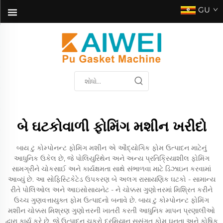
GU
બે ઘટકોવાળી ફોમિંગ મશીન ખરીદો
બાય ટુ કોમ્પોનન્ટ ફોમિંગ મશીન એ ઔદ્યોગિક ફોમ ઉત્પાદન માટેનું
આધુનિક ઉકેલ છે, જે પોલિયુરિથેન અને અન્ય પ્રતિક્રિયાશીલ ફોમિંગ
સામગ્રીને ચોકસાઈ અને કાર્યક્ષમતા સાથે સંભાળવા માટે ડિઝાઇન કરવામાં
આવ્યું છે. આ સોફિસ્ટિકેટેડ ઉપકરણ બે અલગ રાસાયણિક ઘટકો - સામાન્ય
રીતે પોલિઓલ અને આઇસોસાયનેટ - ને ચોક્કસ ગુણોત્તરમાં મિશ્રિત કરીને
ઉચ્ચ ગુણવત્તાયુક્ત ફોમ ઉત્પાદનો બનાવે છે. બાય ટુ કોમ્પોનન્ટ ફોમિંગ
મશીન ચોક્કસ મિશ્રણ ગુણોત્તરની ખાતરી કરતી આધુનિક માપન પ્રણાલીઓ
દ્વારા કાર્ય કરે છે, જે ઉત્પાદન ચક્રો દરમિયાન સુસંગત ફોમ ઘનતા અને કોષિક