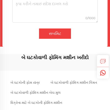
0/1000
સબમિટ
બે ઘટકોવાળી ફોમિંગ મશીન ખરીદો
બે ઘટકોની ફોમ યંત્ર
બે ઘટકોવાળી ફોમિંગ મશીન કિંમત
બે ઘટકોવાળી ફોમિંગ મશીન બેચ મુલ
વિક્રેતા માટે બે ઘટકોની ફોમિંગ મશીન