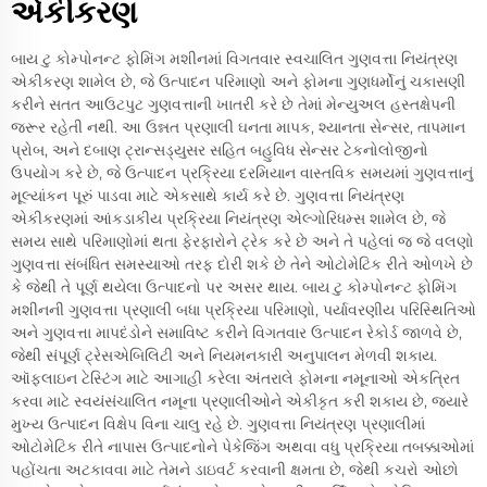
એકીકરણ
બાય ટુ કોમ્પોનન્ટ ફોમિંગ મશીનમાં વિગતવાર સ્વચાલિત ગુણવત્તા નિયંત્રણ
એકીકરણ શામેલ છે, જે ઉત્પાદન પરિમાણો અને ફોમના ગુણધર્મોનું ચકાસણી
કરીને સતત આઉટપુટ ગુણવત્તાની ખાતરી કરે છે તેમાં મેન્યુઅલ હસ્તક્ષેપની
જરૂર રહેતી નથી. આ ઉન્નત પ્રણાલી ઘનતા માપક, શ્યાનતા સેન્સર, તાપમાન
પ્રોબ, અને દબાણ ટ્રાન્સડ્યુસર સહિત બહુવિધ સેન્સર ટેકનોલોજીનો
ઉપયોગ કરે છે, જે ઉત્પાદન પ્રક્રિયા દરમિયાન વાસ્તવિક સમયમાં ગુણવત્તાનું
મૂલ્યાંકન પૂરું પાડવા માટે એકસાથે કાર્ય કરે છે. ગુણવત્તા નિયંત્રણ
એકીકરણમાં આંકડાકીય પ્રક્રિયા નિયંત્રણ એલ્ગોરિધમ્સ શામેલ છે, જે
સમય સાથે પરિમાણોમાં થતા ફેરફારોને ટ્રેક કરે છે અને તે પહેલાં જ જે વલણો
ગુણવત્તા સંબંધિત સમસ્યાઓ તરફ દોરી શકે છે તેને ઓટોમેટિક રીતે ઓળખે છે
કે જેથી તે પૂર્ણ થયેલા ઉત્પાદનો પર અસર થાય. બાય ટુ કોમ્પોનન્ટ ફોમિંગ
મશીનની ગુણવત્તા પ્રણાલી બધા પ્રક્રિયા પરિમાણો, પર્યાવરણીય પરિસ્થિતિઓ
અને ગુણવત્તા માપદંડોને સમાવિષ્ટ કરીને વિગતવાર ઉત્પાદન રેકોર્ડ જાળવે છે,
જેથી સંપૂર્ણ ટ્રેસએબિલિટી અને નિયમનકારી અનુપાલન મેળવી શકાય.
ઑફલાઇન ટેસ્ટિંગ માટે આગાહી કરેલા અંતરાલે ફોમના નમૂનાઓ એકત્રિત
કરવા માટે સ્વયંસંચાલિત નમૂના પ્રણાલીઓને એકીકૃત કરી શકાય છે, જ્યારે
મુખ્ય ઉત્પાદન વિક્ષેપ વિના ચાલુ રહે છે. ગુણવત્તા નિયંત્રણ પ્રણાલીમાં
ઓટોમેટિક રીતે નાપાસ ઉત્પાદનોને પેકેજિંગ અથવા વધુ પ્રક્રિયા તબક્કાઓમાં
પહોંચતા અટકાવવા માટે તેમને ડાઇવર્ટ કરવાની ક્ષમતા છે, જેથી કચરો ઓછો