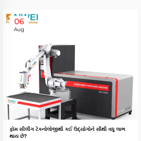
06
Aug
ફોમ સીલીંગ ટેકનોલોજીથી કઈ ઉદ્યોગોને સૌથી વધુ લાભ
થાય છે?