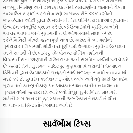
ટેકનોલોજીની સરખામણીએ કુલ પાવર વપરાશ ઘટાડે છે. મશીનના
મજબૂત નિર્માણ અને મિશ્રણ ઘટકોમાં રસાયણોના જમાવને રોકતા
સ્વચાલિત સફાઈ ચક્રોને કારણે સામાન્ય રીતે જાળવણીની
જરૂરિયાત ઓછી હોય છે. મશીનની ડેટા લોગિંગ ક્ષમતાઓ મૂલ્યવાન
ઉત્પાદન અંતર્દૃષ્ટિ પ્રદાન કરે છે, જે ઉત્પાદકોને પ્રક્રિયાઓને
આકાર આપવા અને સુધારાની તકો ઓળખવામાં મદદ કરે છે.
સ્કેલેબિલિટી બીજો મહત્વપૂર્ણ લાભ છે, કારણ કે આ મશીનો
પ્રોટોટાઇપ વિકાસથી માંડીને સંપૂર્ણ પાયે ઉત્પાદન સુધીનાં ઉત્પાદન
કદને સમાવી લે છે. બાય ટુ કોમ્પોનન્ટ ફોમિંગ મશીનની
વિશ્વસનીયતા અણધારી ડાઉનટાઇમ અને સંબંધિત ખર્ચમાં ઘટાડો કરે
છે, જ્યારે તેની સુસંગત આઉટપુટ ગુણવત્તા વિશ્વસનીય ઉત્પાદન
ડિલિવરી દ્વારા ઉત્પાદકોને ગ્રાહકો સાથે મજબૂત સંબંધો બનાવવામાં
મદદ કરે છે. સુધારેલ કાર્યક્ષમતા, ઓછો વ્યય અને વધુ સારી ઉત્પાદન
ગુણવત્તાને કારણે રોકાણ પર આવકાર સામાન્ય રીતે સંચાલનના
પ્રથમ વર્ષમાં જ થાય છે. આ ટેકનોલોજી પૂર-મિશ્રિત સામગ્રી
માટેની માંગ અને સંગ્રહ સ્થાનની જરૂરિયાતને ઘટાડીને લીન
ઉત્પાદનના સિદ્ધાંતોને આધાર આપે છે.
સાર્વભૌમ ટિપ્સ