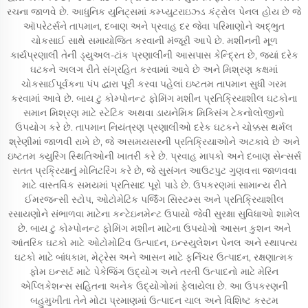
રચના જાળવે છે. આધુનિક યુનિટ્સમાં કમ્પ્યુટરાઇઝ્ડ કંટ્રોલ પેનલ હોય છે જે
ઑપરેટર્સને તાપમાન, દબાણ અને પ્રવાહ દર જેવા પરિમાણોને અદ્ભુત
ચોકસાઈ સાથે સમાયોજિત કરવાની મંજૂરી આપે છે. મશીનની મૂળ
કાર્યપ્રણાલી તેની ડ્યુઅલ-ટાંક પ્રણાલીની આસપાસ કેન્દ્રિત છે, જ્યાં દરેક
ઘટકને અલગ રીતે સંગ્રહિત કરવામાં આવે છે અને મિશ્રણ કક્ષમાં
ચોકસાઈપૂર્વકના પંપ દ્વારા પૂરી કરવા પહેલાં ઇષ્ટતમ તાપમાન સુધી ગરમ
કરવામાં આવે છે. બાય ટુ કોમ્પોનન્ટ ફોમિંગ મશીન પ્રતિક્રિયાશીલ ઘટકોના
સમાન મિશ્રણ માટે સ્ટેટિક અથવા ડાયનેમિક મિક્સિંગ ટેકનોલોજીનો
ઉપયોગ કરે છે. તાપમાન નિયંત્રણ પ્રણાલીઓ દરેક ઘટકને ચોક્કસ થર્મલ
શ્રેણીમાં જાળવી રાખે છે, જે અસમયસરની પ્રતિક્રિયાઓને અટકાવે છે અને
ઇષ્ટતમ ક્યુરિંગ સ્થિતિઓની ખાતરી કરે છે. પ્રવાહ માપકો અને દબાણ સેન્સર્સ
સતત પ્રક્રિયાનું મોનિટરિંગ કરે છે, જે સુસંગત આઉટપુટ ગુણવત્તા જાળવવા
માટે વાસ્તવિક સમયમાં પ્રતિસાદ પૂરો પાડે છે. ઉપકરણમાં સામાન્ય રીતે
ઈમરજન્સી સ્ટોપ, ઓટોમેટિક પર્જિંગ સિસ્ટમ્સ અને પ્રતિક્રિયાશીલ
રસાયણોને સંભાળવા માટેના કન્ટેઇનમેન્ટ ઉપાયો જેવી સુરક્ષા સુવિધાઓ શામેલ
છે. બાય ટુ કોમ્પોનન્ટ ફોમિંગ મશીન માટેના ઉપયોગો આસન કુશન અને
આંતરિક ઘટકો માટે ઓટોમોટિવ ઉત્પાદન, ઇન્સ્યુલેશન પેનલ અને સ્થાપત્ય
ઘટકો માટે બાંધકામ, મેટ્રેસ અને આસન માટે ફર્નિચર ઉત્પાદન, રક્ષણાત્મક
ફોમ ઇન્સર્ટ માટે પેકેજિંગ ઉદ્યોગ અને તરતી ઉત્પાદનો માટે મેરિન
એપ્લિકેશન્સ સહિતના અનેક ઉદ્યોગોમાં ફેલાયેલા છે. આ ઉપકરણની
બહુમુખીતા તેને મોટા પ્રમાણમાં ઉત્પાદન ચાલ અને વિશિષ્ટ કસ્ટમ