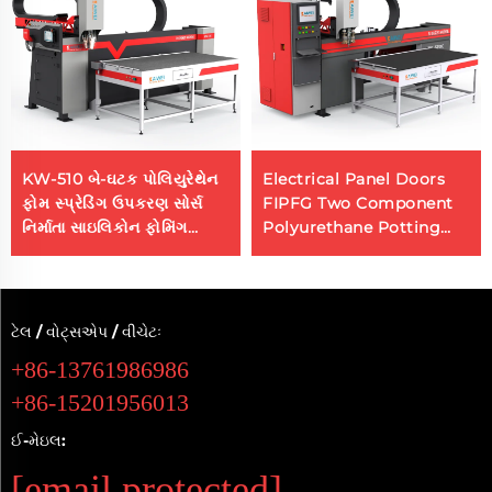
KW-510 બે-ઘટક પોલિયુરેથેન
Electrical Panel Doors
ફોમ સ્પ્રેડિંગ ઉપકરણ સોર્સ
FIPFG Two Component
નિર્માતા સાઇલિકોન ફોમિંગ
Polyurethane Potting
મશીન
Machine
ટેલ / વોટ્સએપ / વીચેટઃ
+86-13761986986
+86-15201956013
ઈ-મેઇલ:
[email protected]