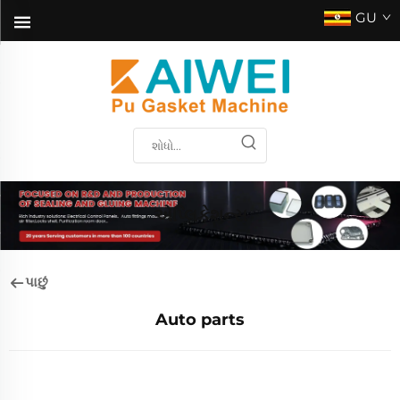
GU
એપ્લિકેશન્સ
પાછું
Auto parts