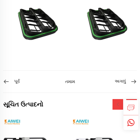
પૂર્વ
અગલું
તમામ
સૂચિત ઉત્પાદનો