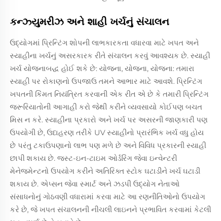
કન્ઝ્યુમરીઝ અને શાહી ખર્ચનું સંચાલન
ઉદ્યોગમાં પ્રિન્ટિંગ શોપની લાભકારકતા વધારવા માટે ખપત અને
સ્યાહીના ખર્ચનું અસરકારક રીતે સંચાલન કરવું આવશ્યક છે. સ્યાહી
ખર્ચ યોજનાબદ્ધ હોઈ શકે છે: યોજના, યોજના, યોજના: તમારા
સ્યાહી પર રોકાણનો ઉપજાઉ તમને આભાર માટે આવશે. પ્રિન્ટિંગ
ખપતની કિંમત નિયંત્રિત કરવાની એક રીત એ છે કે તમારી પ્રિન્ટિંગ
જરૂરિયાતોની આગાહી કરો જેથી કરીને વ્યવસાયો કોઈપણ બચત
મિસ ન કરે. સ્યાહીના પ્રકારો અને ખર્ચ પર અસરની જાણકારી પણ
ઉપયોગી છે, ઉદાહરણ તરીકે UV સ્યાહીનો પ્રારંભિક ખર્ચ વધુ હોય
છે પરંતુ ટકાઉપણાનો લાભ પણ મળે છે અને વિવિધ પ્રકારની સ્યાહી
છાપી શકાય છે. જસ્ટ-ઇન-ટાઇમ ઓર્ડરિંગ જેવા ઇન્વેન્ટરી
મેનેજમેન્ટનો ઉપયોગ કરીને અતિરિક્ત સ્ટોક ઘટાડીને ખર્ચ ઘટાડી
શકાય છે. એપ્સન જેવા સ્માર્ટ અને ઝડપી ઉદ્યોગ નેતાઓ
સંસાધનોનું ગોઠવણી વધારામાં કરવા માટે આ રણનીતિઓનો ઉપયોગ
કરે છે, જે ખપત સંચાલનની નીચલી લાઇનને પ્રભાવિત કરવામાં કેટલી