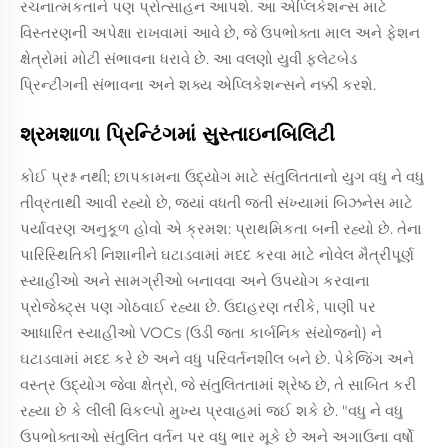
રચનાત્મકતાને પણ પ્રોત્સાહન આપશે. આ એપ્લિકેશન્સ માટે
વિસ્તરણની અપેક્ષા રાખવામાં આવે છે, જે ઉપભોક્તા માલ અને ફેશન
ક્ષેત્રોમાં મોટી સંભાવના ધરાવે છે. આ વલણો યુવી ફ્લેટબેડ
પ્રિન્ટીંગની સંભાવના અને શક્ય એપ્લિકેશન્સને નક્કી કરશે.
શ્રમશાળા પ્રિન્ટિંગમાં સુસ્તાઇનબિલિટી
કોઈ પ્રશ્ન નથી; છાપકામના ઉદ્યોગ માટે સંતુલિતતાનો યુગ વધુ ને વધુ
તીવ્રતાથી આવી રહ્યો છે, જ્યાં વધતી જતી સંખ્યામાં બિઝનેસ માટે
પર્યાવરણ અનુકૂળ હોવો એ ક્રમશ: પ્રાથમિકતા બની રહ્યો છે. તેના
પારિસ્થિતિકી નિશાનીને ઘટાડવામાં મદદ કરવા માટે નોવેલ મૈત્રીપૂર્ણ
સ્યાહીઓ અને સામગ્રીઓ બનાવવા અને ઉપયોગ કરવાના
પ્રોજેક્ટ્સ પણ ગોઠવાઈ રહ્યા છે. ઉદાહરણ તરીકે, પાણી પર
આધારિત સ્યાહીઓ VOCs (ઉડી જતા કાર્બનિક સંયોજનો) ને
ઘટાડવામાં મદદ કરે છે અને વધુ પરિવર્તનશીલ બને છે. પેકેજિંગ અને
વસ્ત્ર ઉદ્યોગ જેવા ક્ષેત્રો, જે સંતુલિતતામાં શ્રેષ્ઠ છે, તે સાબિત કરી
રહ્યા છે કે લીલી વિકલ્પો મુખ્ય પ્રવાહમાં જઈ શકે છે. "વધુ ને વધુ
ઉપભોક્તાઓ સંતુલિત વર્તન પર વધુ ભાર મૂકે છે અને અગાઉના વર્ષો