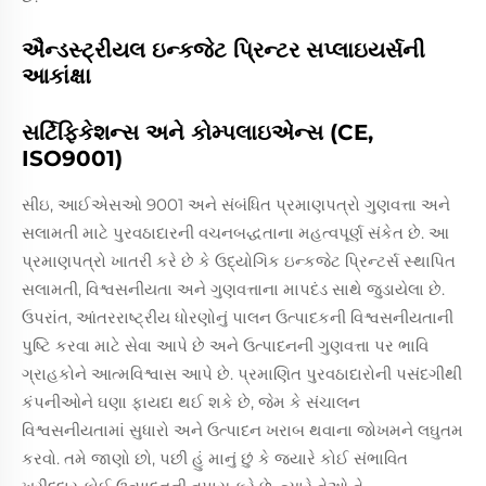
ઐન્ડસ્ટ્રીયલ ઇન્કજેટ પ્રિન્ટર સપ્લાઇયર્સની
આકાંક્ષા
સર્ટિફિકેશન્સ અને કોમ્પલાઇએન્સ (CE,
ISO9001)
સીઇ, આઈએસઓ 9001 અને સંબંધિત પ્રમાણપત્રો ગુણવત્તા અને
સલામતી માટે પુરવઠાદારની વચનબદ્ધતાના મહત્વપૂર્ણ સંકેત છે. આ
પ્રમાણપત્રો ખાતરી કરે છે કે ઉદ્યોગિક ઇન્કજેટ પ્રિન્ટર્સ સ્થાપિત
સલામતી, વિશ્વસનીયતા અને ગુણવત્તાના માપદંડ સાથે જુડાયેલા છે.
ઉપરાંત, આંતરરાષ્ટ્રીય ધોરણોનું પાલન ઉત્પાદકની વિશ્વસનીયતાની
પુષ્ટિ કરવા માટે સેવા આપે છે અને ઉત્પાદનની ગુણવત્તા પર ભાવિ
ગ્રાહકોને આત્મવિશ્વાસ આપે છે. પ્રમાણિત પુરવઠાદારોની પસંદગીથી
કંપનીઓને ઘણા ફાયદા થઈ શકે છે, જેમ કે સંચાલન
વિશ્વસનીયતામાં સુધારો અને ઉત્પાદન ખરાબ થવાના જોખમને લઘુતમ
કરવો. તમે જાણો છો, પછી હું માનું છું કે જ્યારે કોઈ સંભાવિત