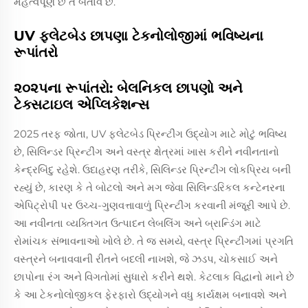
મહત્વપૂર્ણ છે તે બતાવે છે.
UV ફ્લેટબેડ છાપણા ટેકનોલોજીમાં ભવિષ્યના
રૂપાંતરો
૨૦૨૫ના રૂપાંતરો: બેલનિકલ છાપણો અને
ટેક્સટાઇલ એપ્લિકેશન્સ
2025 તરફ જોતા, UV ફ્લેટબેડ પ્રિન્ટીંગ ઉદ્યોગ માટે મોટું ભવિષ્ય
છે, સિલિન્ડર પ્રિન્ટીંગ અને વસ્ત્ર ક્ષેત્રમાં ખાસ કરીને નવીનતાનો
કેન્દ્રબિંદુ રહેશે. ઉદાહરણ તરીકે, સિલિન્ડર પ્રિન્ટીંગ લોકપ્રિય બની
રહ્યું છે, કારણ કે તે બોટલો અને મગ જેવા સિલિન્ડરિકલ કન્ટેનરના
એપિટ્રોપી પર ઉચ્ચ-ગુણવત્તાવાળું પ્રિન્ટીંગ કરવાની મંજૂરી આપે છે.
આ નવીનતા વ્યક્તિગત ઉત્પાદન લેબલિંગ અને બ્રાન્ડિંગ માટે
રોમાંચક સંભાવનાઓ ખોલે છે. તે જ સમયે, વસ્ત્ર પ્રિન્ટીંગમાં પ્રગતિ
વસ્ત્રને બનાવવાની રીતને બદલી નાખશે, જે ઝડપ, ચોકસાઈ અને
છાપોના રંગ અને વિગતોમાં સુધારો કરીને થશે. કેટલાક વિદ્વાનો માને છે
કે આ ટેકનોલોજીકલ ફેરફારો ઉદ્યોગને વધુ કાર્યક્ષમ બનાવશે અને