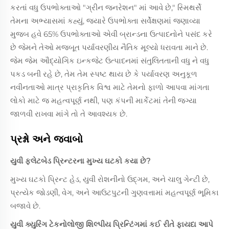
કરતાં વધુ ઉપભોક્તાઓ "ગ્રીન જનરેશન" માં આવે છે," સ્મિથર્સે
તેમના અભ્યાસમાં કહ્યું, જ્યારે ઉપભોક્તા સર્વેક્ષણમાં જણાવ્યા
મુજબ હવે 65% ઉપભોક્તાઓ એવી બ્રાન્ડના ઉત્પાદનોને પસંદ કરે
છે જેમને તેઓ મજબૂત પર્યાવરણીય નૈતિક મૂલ્યો ધરાવતા માને છે.
જેમ જેમ ઔદ્યોગિક ઇન્કજેટ ઉત્પાદનમાં સંતુલિતતાની વધુ ને વધુ
પકડ બની રહે છે, તેમ તેમ સ્પષ્ટ થાય છે કે પર્યાવરણ અનુકૂળ
નવીનતાઓ માત્ર પ્રાકૃતિક વિશ્વ માટે તેમનો ફાળો આપવા માંગતા
લોકો માટે જ મહત્વપૂર્ણ નથી, પણ કંપની માર્કેટમાં તેની જગ્યા
જાળવી રાખવા માંગે તો તે આવશ્યક છે.
પ્રશ્નો અને જવાબો
યુવી ફ્લેટબેડ પ્રિન્ટરના મુખ્ય ઘટકો કયા છે?
મુખ્ય ઘટકો પ્રિન્ટ હેડ, યુવી રોશનીનો ઉદ્ગમ, અને ચાલુ ગેન્ટી છે,
પ્રત્યેક જોડણી, વેગ, અને આઉટપુટની ગુણવત્તામાં મહત્વપૂર્ણ ભૂમિકા
બજાવે છે.
યુવી ક્યુરિંગ ટેકનોલોજી શિલ્પીય પ્રિન્ટિંગમાં કઈ રીતે ફાયદા આપે