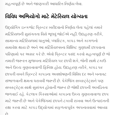
મહત્વપૂર્ણ છે અને જાણકારી આધારિત નિર્ણય લેવા.
વિવિધ અભિયોગો માટે મેટેરિયલ યોગ્યતા
ઉદ્યોગિક ઇન્કજેટ પ્રિન્ટર ખરીદવાનો નિર્ણય લેતા પહેલાં તમારે
મટિરિયલની સુસંગતતા વિસે ભૂલવું જોઈએ નહીં. ઉદાહરણ તરીકે,
સામાન્ય મટિરિયલમાં ધાતુઓ, પ્લાસ્ટિક, કાપડ અને કાગળનો
સમાવેશ થાય છે અને આ મટિરિયલ્સના વિશિષ્ટ ગુણધર્મો છાપવાના
પરિણામો પર અસર કરે છે. એવો પ્રિન્ટર પસંદ કરવો મહત્વપૂર્ણ છે જે
તમારી જરૂરત મુજબના મટિરિયલ પર છાપી શકે, જેની સાથે ટકાઉ
અને ઉચ્ચ ગુણવત્તાવાળી ફિનિશ હોય. ઉદાહરણ તરીકે, કાપડ પર
છાપતી વખતે પ્રિન્ટરે કાપડના અવશોષણની વિવિધ દર અને બનાવટ
સંભાળવાની ક્ષમતા ધરાવવી જરૂરી છે. પેકેજિંગ સબસ્ટ્રેટ્સને પણ
સબસ્ટ્રેટ્સ સાથે સુસંગત હોવાની જરૂર છે જેથી છાપની અખંડિતતા
જળવાઈ રહે. કેટલાક કિસ્સાઓમાં કાપડના ઉચ્ચ ગુણવત્તાવાળા છાપ
માટે જરૂરી છે અને પેકેજિંગમાં છાપને ટકાવી રાખવા અને ઉત્પાદનની
રક્ષા કરવા માટે કાપડ ઉદ્યોગમાં સફળતાપૂર્વક અપનાવવામાં આવ્યા
છે.