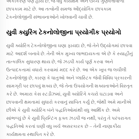
એકીકરણ પણ હોય છે, જે વધુ કાર્યક્ષમ અને ઉચ્ચ ગુણવત્તાવાળા
છાપકામ માટે છે. આ તત્વોની સમજ ઔદ્યોગિક છાપકામ
ટેકનોલોજીની સંભાવનાઓને ખોલવાની ચાવી છે.
યુવી ક્યુરિંગ ટેકનોલોજીના પ્રયોગીક પ્રયોગો
યુવી ક્યોરિંગ ટેકનોલોજીના ઘણા ફાયદા છે, જે તેને ઉદ્યોગમાં છાપવા
માટે આદર્શ બનાવે છે. તેની એક મુખ્ય લાભદાયકતા એ છે કે સ્યાહીનું
તાત્કાલિક સુધારણ થાય છે, જે ઝડપી કાર્ય પૂર્ણ કરવા અને
ઉત્પાદકતામાં વધારો કરવામાં મદદ કરે છે. આ એક ખૂબ જ લચીલી
ટેકનોલોજી છે, કારણ કે ધાતુઓ અને પ્લાસ્ટિક જેવી વિવિધ પ્રકારની
સામગ્રી પર છાપવું શક્ય છે, જે તેના ઉપયોગની શક્યતાઓને વિસ્તૃત
કરે છે. અમારા કેસ સ્ટડીઝમાં, યુવી ક્યોરિંગે કચરો ઘટાડવા અને
છાપવાની ક્ષમતામાં સુધારો કરવાનું સાબિત કર્યું છે, જેથી અમે માનીએ
છીએ કે યુવી ક્યોરિંગ બંને પદ્ધતિઓમાંથી વધુ આર્થિક છે. અમે
સાંભળ્યું છે કે યુવી પ્રિન્ટિંગ ફક્ત ઝડપી જ નથી, પરંતુ તે પરંપરાગત
પદ્ધતિઓ કરતાં ઘણી વધુ ખર્ચ અસરકારક છે – તેની નાણાકીય
કાર્યક્ષમતા સ્થાપિત કરે છે.