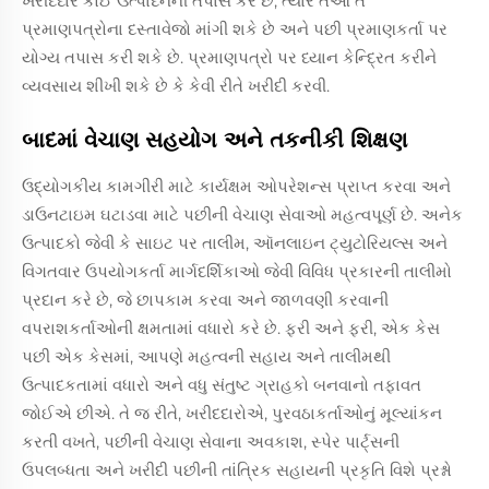
ખરીદદાર કોઈ ઉત્પાદનની તપાસ કરે છે, ત્યારે તેઓ તે
પ્રમાણપત્રોના દસ્તાવેજો માંગી શકે છે અને પછી પ્રમાણકર્તા પર
યોગ્ય તપાસ કરી શકે છે. પ્રમાણપત્રો પર ધ્યાન કેન્દ્રિત કરીને
વ્યવસાય શીખી શકે છે કે કેવી રીતે ખરીદી કરવી.
બાદમાં વેચાણ સહયોગ અને તકનીકી શિક્ષણ
ઉદ્યોગકીય કામગીરી માટે કાર્યક્ષમ ઓપરેશન્સ પ્રાપ્ત કરવા અને
ડાઉનટાઇમ ઘટાડવા માટે પછીની વેચાણ સેવાઓ મહત્વપૂર્ણ છે. અનેક
ઉત્પાદકો જેવી કે સાઇટ પર તાલીમ, ઑનલાઇન ટ્યુટોરિયલ્સ અને
વિગતવાર ઉપયોગકર્તા માર્ગદર્શિકાઓ જેવી વિવિધ પ્રકારની તાલીમો
પ્રદાન કરે છે, જે છાપકામ કરવા અને જાળવણી કરવાની
વપરાશકર્તાઓની ક્ષમતામાં વધારો કરે છે. ફરી અને ફરી, એક કેસ
પછી એક કેસમાં, આપણે મહત્વની સહાય અને તાલીમથી
ઉત્પાદકતામાં વધારો અને વધુ સંતુષ્ટ ગ્રાહકો બનવાનો તફાવત
જોઈએ છીએ. તે જ રીતે, ખરીદદારોએ, પુરવઠાકર્તાઓનું મૂલ્યાંકન
કરતી વખતે, પછીની વેચાણ સેવાના અવકાશ, સ્પેર પાર્ટ્સની
ઉપલબ્ધતા અને ખરીદી પછીની તાંત્રિક સહાયની પ્રકૃતિ વિશે પ્રશ્નો