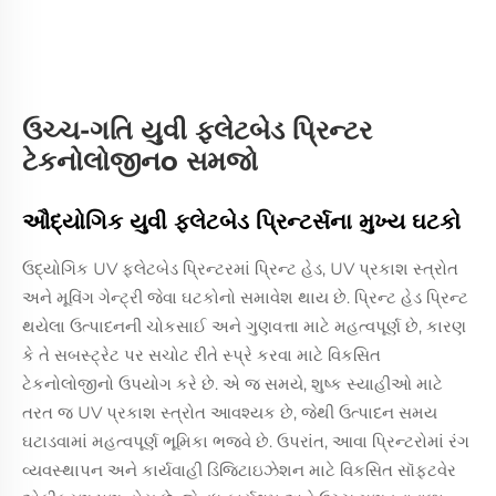
ઉચ્ચ-ગતિ યુવી ફ્લેટબેડ પ્રિન્ટર
ટેકનોલોજીનo સમજો
ઔદ્યોગિક યુવી ફ્લેટબેડ પ્રિન્ટર્સના મુખ્ય ઘટકો
ઉદ્યોગિક UV ફ્લેટબેડ પ્રિન્ટરમાં પ્રિન્ટ હેડ, UV પ્રકાશ સ્ત્રોત
અને મૂવિંગ ગેન્ટ્રી જેવા ઘટકોનો સમાવેશ થાય છે. પ્રિન્ટ હેડ પ્રિન્ટ
થયેલા ઉત્પાદનની ચોકસાઈ અને ગુણવત્તા માટે મહત્વપૂર્ણ છે, કારણ
કે તે સબસ્ટ્રેટ પર સચોટ રીતે સ્પ્રે કરવા માટે વિકસિત
ટેકનોલોજીનો ઉપયોગ કરે છે. એ જ સમયે, શુષ્ક સ્યાહીઓ માટે
તરત જ UV પ્રકાશ સ્ત્રોત આવશ્યક છે, જેથી ઉત્પાદન સમય
ઘટાડવામાં મહત્વપૂર્ણ ભૂમિકા ભજવે છે. ઉપરાંત, આવા પ્રિન્ટરોમાં રંગ
વ્યવસ્થાપન અને કાર્યવાહી ડિજિટાઇઝેશન માટે વિકસિત સૉફ્ટવેર