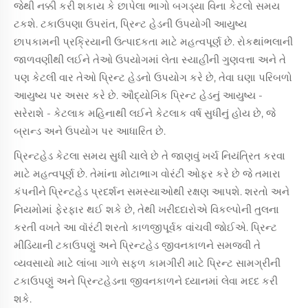
જેથી નક્કી કરી શકાય કે છાપેલા ભાગો બગડ્યા વિના કેટલો સમય
ટકશે. ટકાઉપણા ઉપરાંત, પ્રિન્ટ હેડની ઉપયોગી આયુષ્ય
છાપકામની પ્રક્રિયાની ઉત્પાદકતા માટે મહત્વપૂર્ણ છે. રોકથાંભલાની
જાળવણીથી લઈને તેઓ ઉપયોગમાં લેતા સ્યાહીની ગુણવત્તા અને તે
પણ કેટલી વાર તેઓ પ્રિન્ટ હેડનો ઉપયોગ કરે છે, તેવા ઘણા પરિબળો
આયુષ્ય પર અસર કરે છે. ઔદ્યોગિક પ્રિન્ટ હેડનું આયુષ્ય -
સરેરાશે - કેટલાક મહિનાથી લઈને કેટલાક વર્ષ સુધીનું હોય છે, જે
બ્રાન્ડ અને ઉપયોગ પર આધારિત છે.
પ્રિન્ટહેડ કેટલા સમય સુધી ચાલે છે તે જાણવું ખર્ચ નિયંત્રિત કરવા
માટે મહત્વપૂર્ણ છે. તેમાંના મોટાભાગ વોરંટી ઓફર કરે છે જે તમારા
કંપનીને પ્રિન્ટહેડ પ્રદર્શન સમસ્યાઓથી રક્ષણ આપશે. શરતો અને
નિયમોમાં ફેરફાર થઈ શકે છે, તેથી ખરીદદારોએ વિકલ્પોની તુલના
કરતી વખતે આ વૉરંટી શરતો કાળજીપૂર્વક વાંચવી જોઈએ. પ્રિન્ટ
મીડિયાની ટકાઉપણું અને પ્રિન્ટહેડ જીવનકાળને સમજવી તે
વ્યવસાયો માટે લાંબા ગાળે સફળ કામગીરી માટે પ્રિન્ટ સામગ્રીની
ટકાઉપણું અને પ્રિન્ટહેડના જીવનકાળને ધ્યાનમાં લેવા મદદ કરી
શકે.