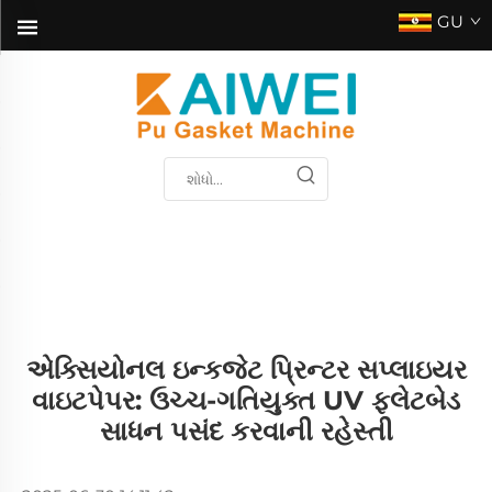
GU
એક્સિયોનલ ઇન્કજેટ પ્રિન્ટર સપ્લાઇયર
વાઇટપેપર: ઉચ્ચ-ગતિયુક્ત UV ફ્લેટબેડ
સાધન પસંદ કરવાની રહેસ્તી