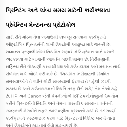
પ્રિન્ટિંગ અને લાંબા સમય માટેની કાર્યકષમતા
પ્રેવેન્ટિવ મેન્ટનન્સ પ્રોટોકોલ
સારી રીતે ગોઠવાયેલા અગાઉથી કાળજી રાખવાના કાર્યક્રમો
ઔદ્યોગિક પ્રિન્ટર્સની લાંબી ઉપયોગી આયુષ્ય માટે જરૂરી છે.
સામાન્ય પ્રણાલીઓમાં નિયમિત સફાઈ, કેલિબ્રેશન અને ઘસારો
અટકાવવા માટે ભાગોની આવર્તન બદલી શામેલ છે. નિરીક્ષણોની
સક્રિય રીતે ગોઠવણી કરવાથી ધંધાઓ ડાઉનટાઇમ અને મરામત સાથે
સંબંધિત ખર્ચ ઓછો કરી શકે છે. "નિયમિત નિરીક્ષણથી સંભવિત
સમસ્યાઓને તે વધીને મોટી સમસ્યામાં ફેરવાય તે પહેલાં ઝડપી
શકાય છે અને ડાઉનટાઇમની સ્થિતિ તરફ દોરી શકે," તેમ તેઓ કહે
છે. HP અને Canon જેવી કંપનીઓએ IoT ટેકનોલોજીનો ઉપયોગ
કરીને પ્રિન્ટર્સની સ્થિતિ અને તેમના વાસ્તવિક સમયના વર્તનની
જાણકારી મેળવીને સફળ જાળવણીના પ્રયત્નો કર્યા છે. જાળવણી
કાર્યક્રમને કસ્ટમાઇઝ કરવા માટે પ્રિન્ટરની વિશિષ્ટ જરૂરિયાતો
અને ઉપયોગને ધ્યાનમાં લેવો મહત્વપૂર્ણ છે.