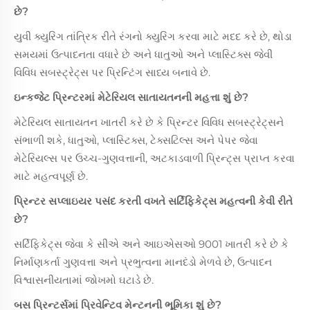
છે?
યુવી ક્યુરિંગ તાંત્રિક રીતે રંગનો ક્યુરિંગ કરવા માટે મદદ કરે છે, થોડા
સમયમાં ઉત્પાદનતા વધારે છે અને ધાતુઓ અને પ્લાસ્ટિક્સ જેવી
વિવિધ સબસ્ટ્રેટ્સ પર પ્રિન્ટિંગ સાધ્ય બનાવે છે.
ઇન્કજેટ પ્રિન્ટરમાં મેટેરિયલ સાતાયતનની મહત્તા શું છે?
મેટેરિયલ સાતાયતન ખાતરી કરે છે કે પ્રિન્ટર વિવિધ સબસ્ટ્રેટ્સને
સંભાળી શકે, ધાતુઓ, પ્લાસ્ટિક્સ, ટેક્સટિલ્સ અને પેપર જેવા
મેટેરિયલ્સ પર ઉચ્ચ-ગુણવત્તાની, અટકાડવાળી પ્રિન્ટ્સ પ્રાપ્ત કરવા
માટે મહત્વપૂર્ણ છે.
પ્રિન્ટર સપ્લાઇયર પસંદ કરતી વખતે સર્ટિફિકેટ્સ મહત્વની કેવી રીતે
છે?
સર્ટિફિકેટ્સ જેવા કે સીએ અને આઇએસઓ 9001 ખાતરી કરે છે કે
નિર્માણકર્તા ગુણવત્તા અને પ્રભુત્વના માનદંડો મેળવે છે, ઉત્પાદન
વિશ્વાસનીયતામાં જોખમો ઘટાડે છે.
બસ પ્રિન્ટર્સમાં પ્રિવેન્ટિવ મેન્ટનની ભૂમિકા શું છે?