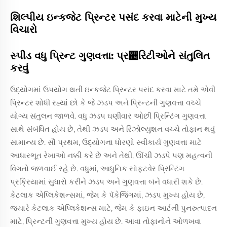
શિલ્પીય ઇન્કજેટ પ્રિન્ટર પસંદ કરવા માટેની મુખ્ય
વિચારો
સ્પીડ વધુ પ્રિન્ટ ગુણવત્તા: પ્ર઄રિટીઓને સંતુલિત
કરવું
ઉદ્યોગમાં ઉપયોગ થતી ઇન્કજેટ પ્રિન્ટર પસંદ કરવા માટે તમે એવી
પ્રિન્ટર શોધી રહ્યાં છો કે જે ઝડપ અને પ્રિન્ટની ગુણવત્તા વચ્ચે
યોગ્ય સંતુલન જાળવે. વધુ ઝડપ ઘણીવાર ઓછી પ્રિન્ટિંગ ગુણવત્તા
સાથે સંબંધિત હોય છે, તેથી ઝડપ અને રિઝોલ્યુશન વચ્ચે તોફાન થવું
સામાન્ય છે. સૌ પ્રથમ, ઉદ્યોગના ધોરણો સ્વીકાર્ય ગુણવત્તા માટે
આધારભૂત રેખાઓ નક્કી કરે છે અને તેથી, ઊંચી ઝડપે પણ મહત્વની
વિગતો જળવાઈ રહે છે. વધુમાં, આધુનિક સૉફ્ટવેર પ્રિન્ટિંગ
પ્રક્રિયામાં સુધારો કરીને ઝડપ અને ગુણવત્તા બંને વધારી શકે છે.
કેટલાક એપ્લિકેશન્સમાં, જેમ કે પૅકેજિંગમાં, ઝડપ મુખ્ય હોય છે,
જ્યારે કેટલાક એપ્લિકેશન્સ માટે, જેમ કે ફાઇન આર્ટની પુનરુત્પાદન
માટે, પ્રિન્ટની ગુણવત્તા મુખ્ય હોય છે. આવા તોફાનોને ઓળખવા