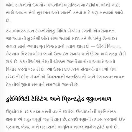
જેવા સાધનોનો ઉપયોગ કંપનીની બ્રાન્ડિંગ માર્ગદર્શિકાઓની અંદર
સાથે આવતા રંગો સુસંગત અને ખાતરી કરવા માટે પણ કરવામાં આવે
છે.
રંગ વ્યવસ્થાપન ટેકનોલોજી વિવિધ બેચોમાં રંગની એકસમાનતા
જાળવવાની મુશ્કેલીઓને સંભાળવામાં મદદ કરે છે. પરંતુ ઉત્પાદન
સમય સાથે આધારભૂત વિગતતાનો ત્યાગ થાય છે — ઊંચી વિગતતા
કેટલાક કિસ્સાઓમાં લાંબો ઉત્પાદન સમય અને ઊંચા ખર્ચ તરફ દોરી
શકે છે, કંપનીઓએ તેમની ચોક્કસ જરૂરિયાતોના આધારે આનો
વિચાર કરવો જરૂરી છે. આ ઉન્નત છાપકામ સેવાઓના લાભો લેવા
ઈચ્છતી દરેક કંપનીએ વિગતતાની જરૂરિયાતો અને રંગ વ્યવસ્થાપન
ટેકનોલોજીના સંબંધને સમજવો જરૂરી છે.
ડુરેબિલિટી ટેસ્ટિંગ અને પ્રિન્ટહેડ જીવનકાળ
ઉદ્યોગમાં છાપકામ કરતી વખતે છાપેલા ઉત્પાદનોની પ્રતિકારક
ક્ષમતા એ મહત્વપૂર્ણ જરૂરિયાત છે. ટકાઉપણાની તપાસ કરવામાં UV
પ્રકાશ, ભેજ, અને ઘસારાની આધુનિક નકલ શામેલ હોઈ શકે છે,