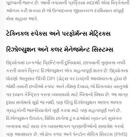
પૂછવાની જરૂર છે. આવી તપાસની પ્રક્રિયા મદદથી એવા વિક્રેતાની
ઓળખ કરી શકાય છે જે ઉત્પાદનના જીવનકાળ દરમિયાન સંપૂર્ણ
સેવા સહાય આપે.
ટેક્નિકલ સ્પેક્સ અને પરફોર્મન્સ મેટ્રિક્સ
રિઝોલ્યુશન અને કલર મેનેજમેન્ટ સિસ્ટમ્સ
ઉદ્યોગમાં ઇન્કજેટ પ્રિન્ટિંગની દુનિયામાં, છાપવાની ગુણવત્તા નક્કી
કરતી વખતે પ્રિન્ટ રિઝોલ્યુશન એક મહત્વપૂર્ણ શરત છે. ઉદ્યોગના
ધોરણો અનુસાર ઊંચી DPI (ડોટ્સ પર ઇંચ)ની આવશ્યકતા હોય છે
જેથી તમારી છબીઓ સ્પષ્ટ અને તીક્ષ્ણ દેખાય, જે વિગતવાર વસ્તુઓ
પર ધ્યાન કેન્દ્રિત કરતા વ્યવસાયો માટે ચિંતાનો વિષય છે. આ માત્ર
દૃશ્ય સંતોષનો મુદ્દો જ નથી, પણ ઊંચું રિઝોલ્યુશન અલગ અલગ
ગ્રાહકોની જરૂરિયાતોને પૂર્ણ કરવા માટે પણ મહત્વપૂર્ણ બને છે.
રિઝોલ્યુશન ઉપરાંત, વિવિધ છાપેલા ટુકડાઓમાં બ્રાન્ડને સુસંગત
બનાવવા માટે સારા રંગ વ્યવસ્થાપન પ્રણાલીઓનો સમાવેશ કરવો
પણ આવશ્યક છે. એડોબ કલર અને પેન્ટોન મેચિંગ સિસ્ટમ (PMS)