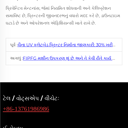
પ્રિવેન્ટિવ મેન્ટનાંસ, જેમાં નિયમિત શોધવાની અને કેલિબ્રેશન
સમાવિષ્ટ છે, પ્રિન્ટરની જીવનદરભનું વધારો મદદ કરે છે, ડાઉનટાઇમ
ઘટાડે છે અને ઓપરેશનલ એફિશિયન્સી ખાતે રાખે છે.
પૂર્વ :
ચૈના UV ફ્લેટબેડ પ્રિન્ટર નિર્માતા જાણકારી: 30% ખરીદારી ખર્ચ ઘટાવવાની રહેસ્તી
અગલું :
FIPFG મશીન ઉપકરણ શું છે અને તે કેવી રીતે કાર્ય કરે છે?
ટેલ / વોટ્સએપ / વીચેટઃ
+86-13761986986