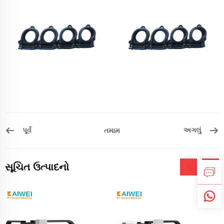
પૂર્વ
અગલું
તમામ
સૂચિત ઉત્પાદનો