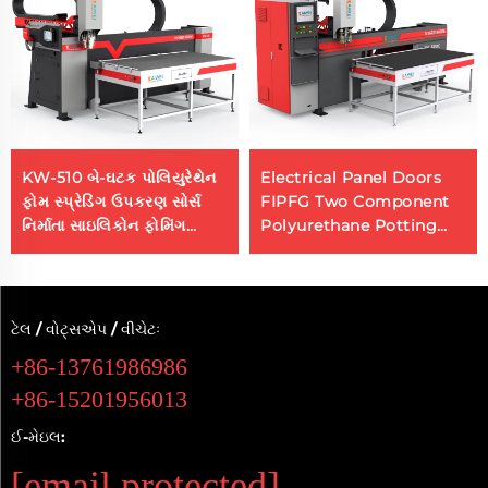
KW-510 બે-ઘટક પોલિયુરેથેન
Electrical Panel Doors
ફોમ સ્પ્રેડિંગ ઉપકરણ સોર્સ
FIPFG Two Component
નિર્માતા સાઇલિકોન ફોમિંગ
Polyurethane Potting
મશીન
Machine
ટેલ / વોટ્સએપ / વીચેટઃ
+86-13761986986
+86-15201956013
ઈ-મેઇલ:
[email protected]