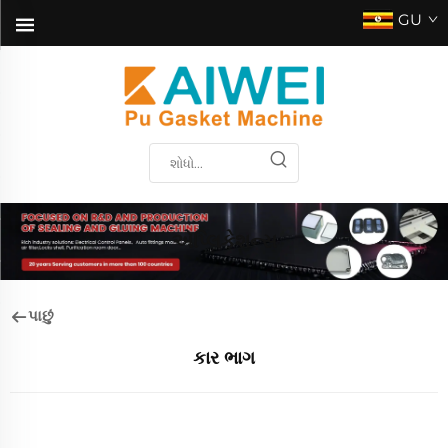
GU
એપ્લિકેશન્સ
પાછું
કાર ભાગ