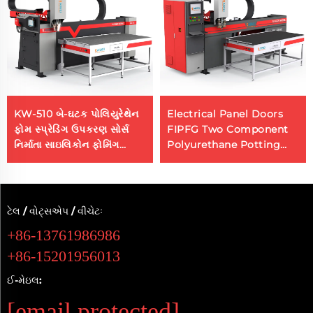
KW-510 બે-ઘટક પોલિયુરેથેન
Electrical Panel Doors
ફોમ સ્પ્રેડિંગ ઉપકરણ સોર્સ
FIPFG Two Component
નિર્માતા સાઇલિકોન ફોમિંગ
Polyurethane Potting
મશીન
Machine
ટેલ / વોટ્સએપ / વીચેટઃ
+86-13761986986
+86-15201956013
ઈ-મેઇલ:
[email protected]