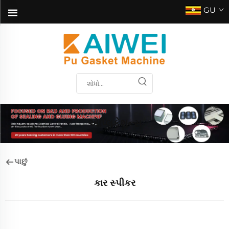
GU
એપ્લિકેશન્સ
પાછું
કાર સ્પીકર