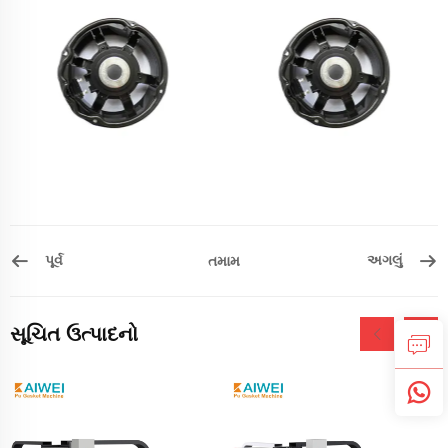
પૂર્વ
અગલું
તમામ
સૂચિત ઉત્પાદનો