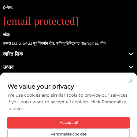
ई-मेल:
[email protected]
जोड़ें:
कमरा B315, 6433 पूर्व यिंगगांग रोड, क्वींगपू डिस्ट्रिक्ट, शanghai, चीन
त्वरित लिंक
उत्पाद
We value your privacy
We use cookies and similar tools to provide our services.
हमें फॉलो करें
If you don't want to accept all cookies, click Personalize
cookies.
Accept all
कॉपीराइट © 2026 काइवेई इंटेलिजेंट टेक्नोलॉजी (शंघाई) कंपनी लिमिटेड। सर्वाधिकार सुरक्षित। -
गोपनीयता नीति
Personalize cookies