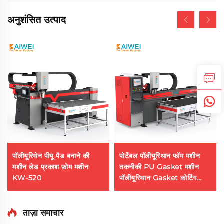
अनुशंसित उत्पाद
पॉलीयूरिथेन पीयू पैड बनाने की
पोर्टेबल पॉलीयूरिथान फॉम मशीन
मशीन लेड प्रकाश फ़ोम मशीन
तकनीकी PU Gasket मशीन
KW-520
पॉलीयूरिथान Gasket कोटिंग
मशीन
ताज़ा समाचार