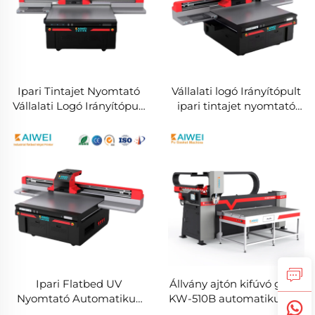
Ipari Tintajet Nyomtató
Vállalati logó Irányítópult
Vállalati Logó Irányítópult
ipari tintajet nyomtató
Használt Állapot
Automatikus Tintajet
Kiemelkedő
Digitális Gép Új Állapot
Nyomtatással
RICOH Nyomtatási Fej
Flex
Ipari Flatbed UV
Állvány ajtón kifúvó gép a
Nyomtató Automatikus
KW-510B automatikus PU
Tintajet Digitális Gép
kifúvó gyűrű gép PU