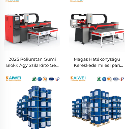
2025 Poliuretan Gumi
Magas Hatékonyságú
Blokk Ágy Szilárdító Gép
Kereskedelmi és Ipari
gumi záró gép poliuretan
Minőségű - HEPA Szűrő
klízó kifésülő
Kifésülési Gép