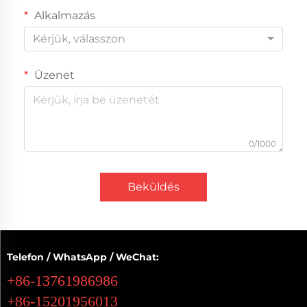
Alkalmazás
Kérjük, válasszon
Üzenet
0/1000
Beküldés
Telefon / WhatsApp / WeChat:
+86-13761986986
+86-15201956013