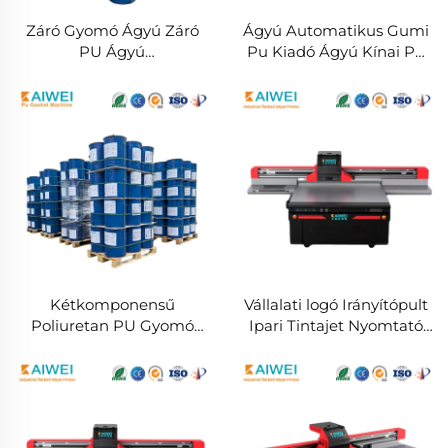
Záró Gyomó Ágyú Záró
Ágyú Automatikus Gumi
PU Ágyú
Pu Kiadó Ágyú Kínai Pu
Kétkomponensű
Injekciós Ágyú Gép
Poliuretan Nyersanyagok
Kétkomponensű
Vállalati logó Irányítópult
Poliuretan PU Gyomó
Ipari Tintajet Nyomtató
Zárt Gyomó Ágyú
Gép Új Állapot RICOH
Kemikáliák
Nyomtatási Fej Flex