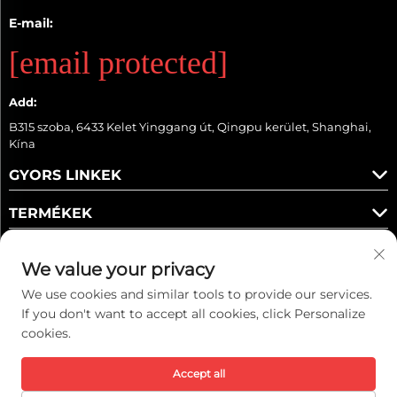
E-mail:
[email protected]
Add:
B315 szoba, 6433 Kelet Yinggang út, Qingpu kerület, Shanghai,
Kína
GYORS LINKEK
TERMÉKEK
We value your privacy
We use cookies and similar tools to provide our services.
Kövess minket
If you don't want to accept all cookies, click Personalize
cookies.
Accept all
Szerzői jog © 2026 Kaiwei Intelligent Technology (Shanghai) Co., Ltd.
Minden jog fenntartva. -
Adatvédelmi irányelvek