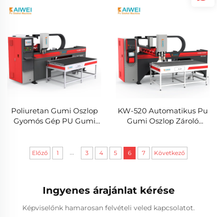
Vállalati Logó
kifúvó rendszer
Irányítópulttal Használt
szökénytelen gyűrűk
Állapotban
alkalmazásához
Poliuretan Gumi Oszlop
KW-520 Automatikus Pu
Gyomós Gép PU Gumi
Gumi Oszlop Zároló
Oszlop Zároló Gép
Kiadó Gép Vészhibás
Sugárzás Különleges
Zároló Töltő Gép
...
Előző
1
3
4
5
6
7
Következő
Ingyenes árajánlat kérése
Képviselőnk hamarosan felvételi veled kapcsolatot.