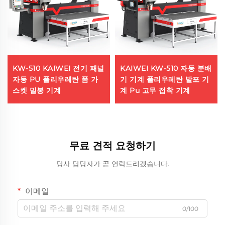
KW-510 KAIWEI 전기 패널
KAIWEI KW-510 자동 분배
자동 PU 폴리우레탄 폼 가
기 기계 폴리우레탄 발포 기
스켓 밀봉 기계
계 Pu 고무 접착 기계
무료 견적 요청하기
당사 담당자가 곧 연락드리겠습니다.
이메일
0/100