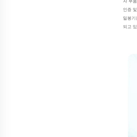
자 부품
인증 및
밀봉기는
되고 있