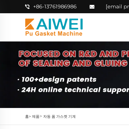
+86-13761986986
[email p
>
홈>
제품
자동 폼 가스켓 기계