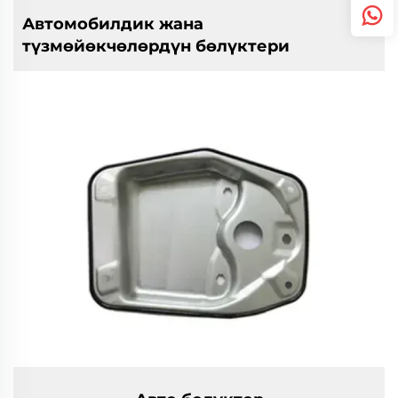
Автомобилдик жана
түзмөйөкчөлөрдүн бөлүктери