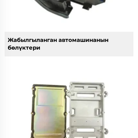
Жабылгыланган автомашинанын
бөлүктери