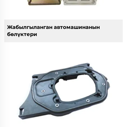
Жабылгыланган автомашинанын
бөлүктери