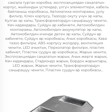
сақтала турган коробка, эксплозициядан саңалатын
корпус, жыйындык үстемдер, үлгүч элементтери, кабель
байланыш коробкасы, Автоматика монтиражы, уулу
фильтр, Ключ корпусу, Тазоодо окуту үчүн эр капы,
Кулгак эр капы, Трансформатордун саңырашуу чекити,
Көч кадамдары, Суйдун ар кабинети, Автомобилдин
монтиражы, Автомобилдин аккумулятор эр капы,
Автомобилдин ичинде деген эр капы, Суйдун ар
кабинети, Суйдун ар коробкасы, Ачык коробкасы, Хава
тазоо фильтри, ABS корпусу жолдору, вентиляция
чекити, LED ачыктык, Перколатор фильтри, пластик
кабинет, Пластик суудун ар коробкасы, Жарык чекити,
Эксплозициядан саңалатын жарык, Ачык жерге жарык,
Көч кадамдары, Стадиондо жарык, Бордон жарыктары,
LED жарык, Жарык чекити, Трансформатордун
саңырашуу чекити, Пластик суудун ар коробкасы...