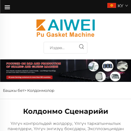
KY
Башкы бет>
Колдонмолор
Колдонмо Сценарийи
Үлгүч контрольдөй жолдору, Үлгүч таркатынчылык
панелдери, Үлгүч энгизүү боксдары, Эксплозициядан