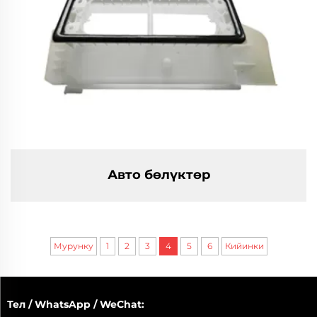
Авто бөлүктөр
Мурунку
1
2
3
4
5
6
Кийинки
Тел / WhatsApp / WeChat: