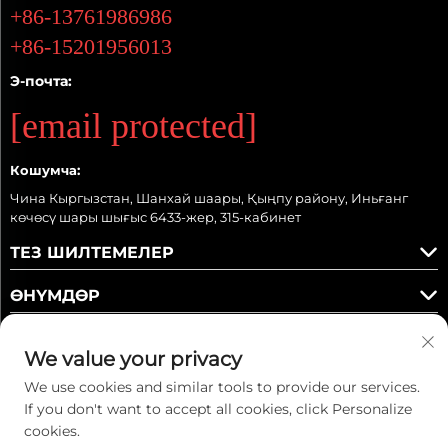
+86-13761986986
+86-15201956013
Э-почта:
[email protected]
Кошумча:
Чина Кыргызстан, Шанхай шаары, Қыңпу району, Иньғанг
көчөсү шары шығыс 6433-жер, 315-кабинет
ТЕЗ ШИЛТЕМЕЛЕР
ӨНҮМДӨР
We value your privacy
We use cookies and similar tools to provide our services.
Бизди колдонуңуз
If you don't want to accept all cookies, click Personalize
cookies.