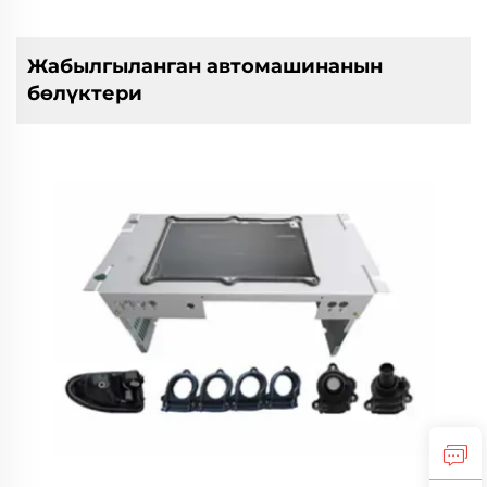
Жабылгыланган автомашинанын
бөлүктери