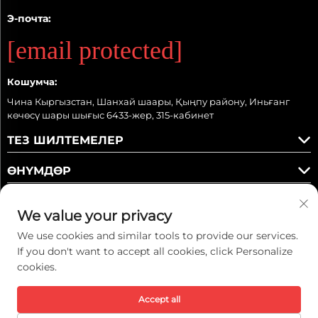
Э-почта:
[email protected]
Кошумча:
Чина Кыргызстан, Шанхай шаары, Қыңпу району, Иньғанг
көчөсү шары шығыс 6433-жер, 315-кабинет
ТЕЗ ШИЛТЕМЕЛЕР
ӨНҮМДӨР
We value your privacy
We use cookies and similar tools to provide our services.
Бизди колдонуңуз
If you don't want to accept all cookies, click Personalize
cookies.
Accept all
Бардык укуктар кыйынча © 2026 Kaiwei Intelligent Technology
(Shanghai) Co., Ltd. -
Купуялык саясаты