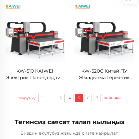
Сигилдинг Машина
Электрикалык Кабинет
Сигилдинг үчүн
KW-510 KAIWEI
KW-520C Китай ПУ
Электрик Панелдердин
Жылдызма Герметик
Автоматтык PU
Көмүрүчү Механикасы
Полиуретан Жылдызма
Упаковка Полиуретан
Герметик Көмүрүчү
Дыйкан Басып Чыгаруу
...
Мурунку
1
3
4
5
6
7
Кийинки
Меканизм
Механикасы
Тегинсиз саясат талап кылыңыз
Биздин өкүлүбүз жакында сизге кайрылат.