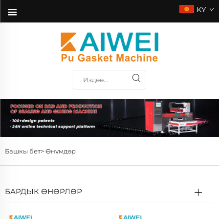
KY
Башкы бет>
Өнүмдөр
БАРДЫК ӨНӨРЛӨР