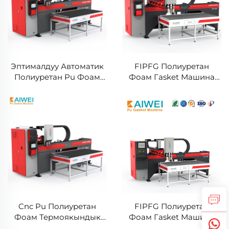
Эптималдуу Автоматик
FIPFG Полиуретан
Полиуретан Pu Фоам
Фоам Гasket Машина
Гasket Машина HEPA
KW900 Памп Артык
уулу Фильтрлер үчүн
Жолу
Cnc Pu Полиуретан
FIPFG Полиуретан
Фоам Термоякындык
Фоам Гasket Машина
Гasket Диспенсинг
KW900 Артык Жолу