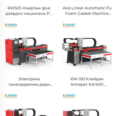
KW520 Азырлык glue
Axis Linear Automatic Pu
даярдоо машинасы PU
Foam Gasket Machine
макетчык машинасы
Electrical Enclosure
Жаны энергия чоң ар
Gaskets Machine Panel
кабырга тутушу
Cabinet sealed Gluing
машинасы Pu макет
Machine
жасоо машинасы
Электрика
KW-510 Клейдик
панелдериниң дери
Аппарат KAIWEI
кабыркалары үчүн
Автоматик Pu Гasket
FIPFG Эки компоненттik
Сигилдинг Диспенсинг
полиуретандык
Машина Fipfg Pu Gasket
макетчык машинасы
Машина Робот