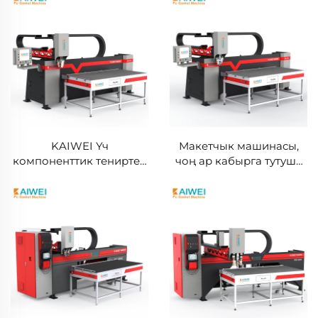
KAIWEI Үч
Макетчык машинасы,
компоненттик тениртер
чоң ар кабырга тутушу
жана автоматтик
машинасы KW510A
электрика панелдер
Азырлык силикондук Pu
үчүн Жаны Pu макет
макет жасоо машинасы
жасоо машинасы
1500