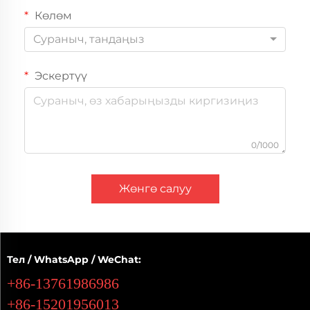
Көлөм
Сураныч, тандаңыз
Эскертүү
0/1000
Жөнгө салуу
Тел / WhatsApp / WeChat:
+86-13761986986
+86-15201956013