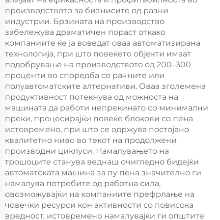
пломби, машина за
правење на
производството за бизнисите од разни
правење на
полиуретан пломби
индустрии. Брзината на производство
полиуретан пломби
забележува драматичен пораст откако
компаниите ќе ја воведат оваа автоматизирана
технологија, при што повеќето објекти имаат
подобрување на производството од 200–300
проценти во споредба со рачните или
полуавтоматските алтернативи. Оваа зголемена
продуктивност потекнува од можноста на
машината да работи непрекинато со минимални
преки, процесирајќи повеќе блокови со пена
истовремено, при што се одржува постојано
квалитетно ниво во текот на продолжени
производни циклуси. Намалувањето на
трошоците станува веднаш очигледно бидејќи
автоматската машина за пу пена значително ги
намалува потребите од работна сила,
овозможувајќи на компаниите префрлање на
човечки ресурси кон активности со повисока
вредност, истовремено намалувајќи ги општите