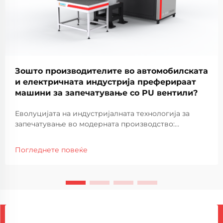
Зошто производителите во автомобилската
и електричната индустрија преферираат
машини за запечатување со PU вентили?
Еволуцијата на индустријалната технологија за
запечатување во модерната производство:
Производните процеси во автомобилската и
електричната индустрија претрпеле значителни
Погледнете повеќе
трансформации во последните децении, при што
машините за запечатување со PU внатрешни
полиња се појавија како...