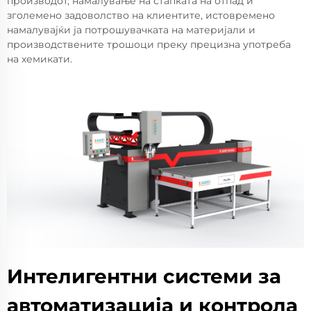
производот, намалување на стапката на отпад и
зголемено задоволство на клиентите, истовремено
намалувајќи ја потрошувачката на материјали и
производствените трошоци преку прецизна употреба
на хемикати.
Интелигентни системи за
автоматизација и контрола