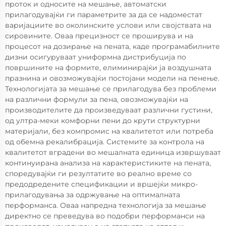
проток и односите на мешање, автоматски
прилагодувајќи ги параметрите за да се надоместат
варијациите во околинските услови или својствата на
сировините. Оваа прецизност се проширува и на
процесот на дозирање на пената, каде програмабилните
дизни осигуруваат униформна дистрибуција по
површините на формите, елиминирајќи ја воздушната
празнина и овозможувајќи постојани модели на пенење.
Технологијата за мешање се прилагодува без проблеми
на различни формули за пена, овозможувајќи на
производителите да произведуваат различни густини,
од ултра-меки комфорни пени до крути структурни
материјали, без компромис на квалитетот или потреба
од обемна рекалибрација. Системите за контрола на
квалитетот вградени во мешалната единица извршуваат
континуирана анализа на карактеристиките на пената,
споредувајќи ги резултатите во реално време со
предодредените спецификации и вршејќи микро-
прилагодувања за одржување на оптималната
перформанса. Оваа напредна технологија за мешање
директно се преведува во подобри перформанси на