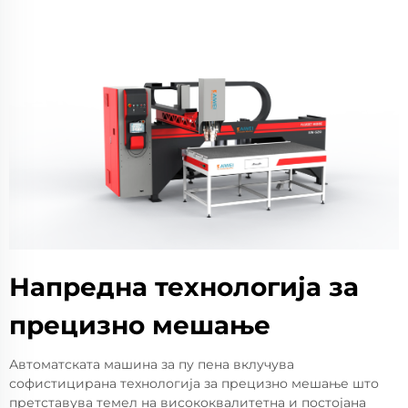
Напредна технологија за
прецизно мешање
Автоматската машина за пу пена вклучува
софистицирана технологија за прецизно мешање што
претставува темел на висококвалитетна и постојана