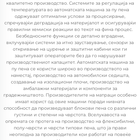
квалитетно производство. Системите за регулација на
температурата во автоматската машина за пу пена
одржуваат оптимални услови за процесирање,
спречувајќи деградација на материјалот и осигурувајќи
правилни хемиски реакции во текот на фина процес.
Безбедносните функции се детално вградени,
вклучувајќи системи за итно зауставување, сензори за
откривање на цурење и заштитни кабини кои ги
заштитуваат операторите без да го нарушуваат
производствениот капацитет. Автоматската машина за
пу пена се користи широко во производството на
наместај, производство на автомобилски седишта,
создавање на изолациони плочи, производство на
амбалажни материјали и компоненти за
градежништвото. Производителите на матраци особено
имаат корист од овие машини поради нивната
способност да произведуваат блокови пена со различни
густини и степени на чврстота. Вселукавоста на
опремата се протега на производство на флексибилни,
полу-чврсти и чврсти типови пена, што ја прави
неопходна за производители кои работат на повеќе