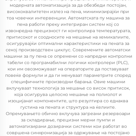
модерната автоматизација за да обезбеди постојан,
висококвалитетен излез на пена, минимизирајќи при
тоа човечки интервенции. Автоматската пу машина за
пена работи преку интегриран систем кој со
извонредна прецизност ги контролира температурата,
притисокот и соодносите на мешање на хемикалиите,
осигурувајќи оптимални карактеристики на пената за
секој производствен циклус. Современите автоматски
машини за пу пена се опремени со напредни контролни
табели со програмабилни логички контролери (PLC),
кои им овозможуваат на операторите да поставуваат
повеќе формули и да ги менуваат параметрите според
специфичните производни барања. Овие машини
вклучуваат технологија за мешање со висок притисок,
која осигурува целосно мешање на полиолот и
изоцијанат компонентите, што резултира со еднаква
густина на пената и структура на ќелиите.
Опремувањето обично вклучува загреани резервоари
за складирање, прецизни мерни пумпи и
автоматизирани дозирачки системи кои работат во
совршена синхронизација за одржување на постојано