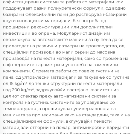
софистицирани системи за работа со материјали кои
поддржуваат разни полиуретански формули, од водно
базирани флексибилни пени до растворувач-базирани
крути изолациски материјали, без потреба од
проширени реконфигурации или дополнителни
инвестиции во опрема. Модуларниот дизајн им
овозможува на автоматските машини за пу пена да се
прилагодат на различни размери на производство, од
специјални производи во мали серии до масовна
производба на пенести материјали, само со промена на
софтверските параметри и употреба на заменливи
компоненти. Опремата работи со повеќе густини на
пена, од ултра-лесни материјали за пакување со густина
од 15 kg/m³ до тешки структурни пенести материјали
над 200 kg/m³, задржувайќи постојано квалитет низ
целиот спектар преку автоматизирани системи за
контрола на густина. Системите за управување со
температурата ја прошируваат универзалноста на
машината за процесирање како на стандардни, така и на
специјализирани формули, вклучувајќи пенести
материјали отпорни на пожар, антимикробни варијанти
и еколошки прифатливи био-базирани полиуретани кои