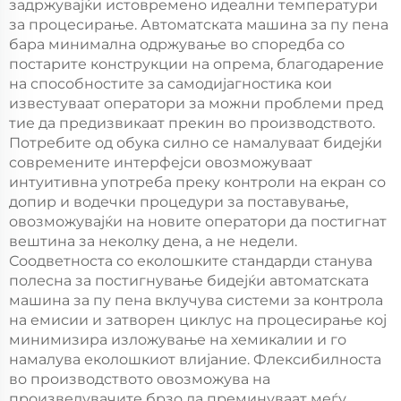
задржувајќи истовремено идеални температури
за процесирање. Автоматската машина за пу пена
бара минимална одржување во споредба со
постарите конструкции на опрема, благодарение
на способностите за самодијагностика кои
известуваат оператори за можни проблеми пред
тие да предизвикаат прекин во производството.
Потребите од обука силно се намалуваат бидејќи
современите интерфејси овозможуваат
интуитивна употреба преку контроли на екран со
допир и водечки процедури за поставување,
овозможувајќи на новите оператори да постигнат
вештина за неколку дена, а не недели.
Соодветноста со еколошките стандарди станува
полесна за постигнување бидејќи автоматската
машина за пу пена вклучува системи за контрола
на емисии и затворен циклус на процесирање кој
минимизира изложување на хемикалии и го
намалува еколошкиот влијание. Флексибилноста
во производството овозможува на
произведувачите брзо да преминуваат меѓу