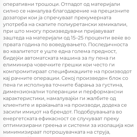
оперативни трошоци. Отпадот од материјали
силно се намалува благодарение на прецизните
дозатори кои ја спречуваат прекумерната
употреба на скапите полиуретански хемикалии,
при што многу произведувачи пријавуваат
заштеда на материјали од 15–25 проценти веќе во
првата година по воведувањето. Последичноста
во квалитетот е уште една голема предност,
бидејќи автоматската машина за пу пена ги
елиминира човечките грешки кои често ги
компромитираат спецификациите на производот
кај рачните операции. Секој произведен блок со
пена ги исполнува точните барања за густина,
димензионални толеранции и перформансни
карактеристики, намалувајќи ги жалбите од
клиентите и враќањата на производи, додека се
засили имиџот на брендот. Подобрувањата во
енергетската ефикасност се случуваат преку
оптимизирани греења и системи за изолација кои
минимизираат потрошувачката на струја,