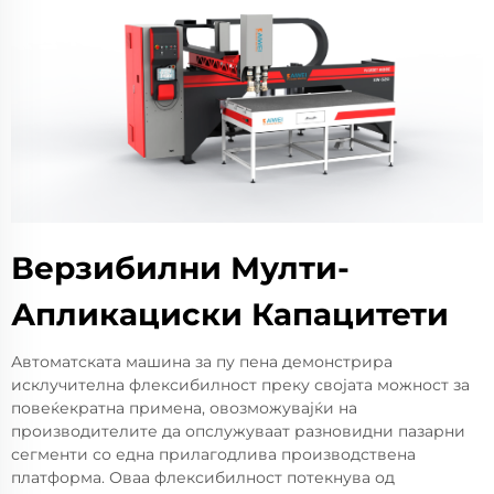
Верзибилни Мулти-
Апликациски Капацитети
Автоматската машина за пу пена демонстрира
исклучителна флексибилност преку својата можност за
повеќекратна примена, овозможувајќи на
производителите да опслужуваат разновидни пазарни
сегменти со една прилагодлива производствена
платформа. Оваа флексибилност потекнува од