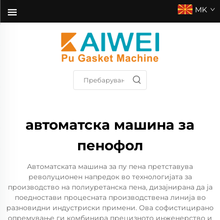
MK
автоматска машина за
пенофол
Автоматската машина за пу пена претставува
револуционен напредок во технологијата за
производство на полиуретанска пена, дизајнирана да ја
поедностави процесната производствена линија во
разновидни индустриски примени. Ова софистицирано
опремување ги комбинира прецизното инженерство и