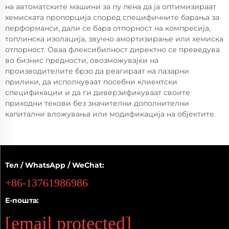
на автоматските машини за пу пена да ја оптимизираат
хемиската пропорција според специфичните барања за
перформанси, дали се бара отпорност на компресија,
топлинска изолација, звучно амортизирање или хемиска
отпорност. Оваа флексибилност директно се преведува
во бизнис предности, овозможувајќи на
производителите брзо да реагираат на пазарни
прилики, да исполнуваат посебни клиентски
спецификации и да ги диверзификуваат своите
приходни текови без значителни дополнителни
капитални вложувања или модификација на објектите.
Тел / WhatsApp / WeChat:
+86-13761986986
Е-пошта:
[email protected]