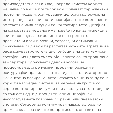
производствена пена. Овој напреден систем користи
мешалки со висок притисок кои создаваат турбулентни
проточни модели, осигурувајќи целосна молекуларна
интеграција на полиолот и изоцијанатните компоненти
во текот на милисекунди по контактирањето. Дизајнот
на комората за мешање има повеќе точки за инжекција
кои ги воведуваат сировините под прецизно
пресметани агли и брзини, создавајќи оптимални
смикувачки сили кои ги распаѓаат можните агрегации и
овозможуваат хомогена дистрибуција на сите хемиски
состојки низ целата смеса. Мешалките со контролирана
температура одржуваат идеални услови за
процесирање, спречувајќи преранни реакции и
осигурувајќи правилна активација на катализаторот во
моментот на дозирање. Автоматската машина за пу пена
користи напредни системи за мерење на проток со
серво-контролирани пумпи кои доставуваат материјали
со точност над 99,5 проценти, елиминирајќи ги
несогласувањата поврзани со рачни или пневматски
системи. Сензори за континуиран надзор во реално
време следат разликите во притисокот, стапките на