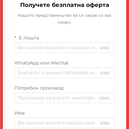
Получете безплатна оферта
Нашото представништво ќе се сврзе со вас
скоро.
Е-пошта
0/100
WhatsApp или Wechat
0/100
Потребен производ
0/200
Име
0/100