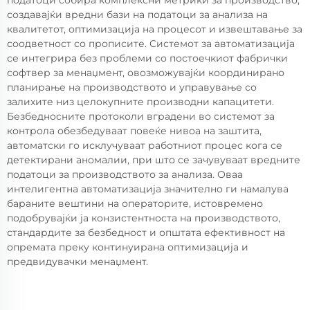
податоци собира комплексни метрики за производство,
создавајќи вредни бази на податоци за анализа на
квалитетот, оптимизација на процесот и извештавање за
соодветност со прописите. Системот за автоматизација
се интегрира без проблеми со постоечкиот фабрички
софтвер за менаџмент, овозможувајќи координирано
планирање на производството и управување со
залихите низ целокупните производни капацитети.
Безбедносните протоколи вградени во системот за
контрола обезбедуваат повеќе нивоа на заштита,
автоматски го исклучуваат работниот процес кога се
детектирани аномалии, при што се зачувуваат вредните
податоци за производството за анализа. Оваа
интелигентна автоматизација значително ги намалува
бараните вештини на операторите, истовремено
подобрувајќи ја конзистентноста на производството,
стандардите за безбедност и општата ефективност на
опремата преку континуирана оптимизација и
предвидувачки менаџмент.