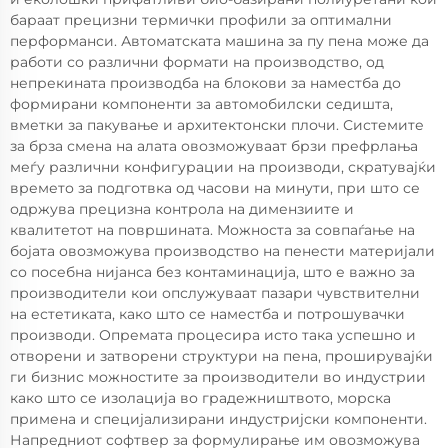
бараат прецизни термички профили за оптимални
перформанси. Автоматската машина за пу пена може да
работи со различни формати на производство, од
непрекината производба на блокови за наместба до
формирани компоненти за автомобилски седишта,
вметки за пакување и архитектонски плочи. Системите
за брза смена на алата овозможуваат брзи префрлања
меѓу различни конфигурации на производи, скратувајќи
времето за подготвка од часови на минути, при што се
одржува прецизна контрола на димензиите и
квалитетот на површината. Можноста за совпаѓање на
бојата овозможува производство на пенести материјали
со посебна нијанса без контаминација, што е важно за
производители кои опслужуваат пазари чувствителни
на естетиката, како што се наместба и потрошувачки
производи. Опремата процесира исто така успешно и
отворени и затворени структури на пена, проширувајќи
ги бизнис можностите за производители во индустрии
како што се изолација во градежништвото, морска
примена и специјализирани индустријски компоненти.
Напредниот софтвер за формулирање им овозможува