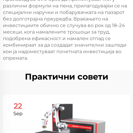
различни формули на пена, прилагодувајќи се на
специјални наручки и побарувачката на пазарот
без долготрајна преуредба. Враќањето на
инвестициите обично се случува во рок од 18–24
месеци, кога намалените трошоци за труд,
подобрена ефикасност и намален отпад се
комбинираат за да создадат значителни заштеди
кои ја надоместуваат почетната инвестиција во
опремата.
Практични совети
22
Sep