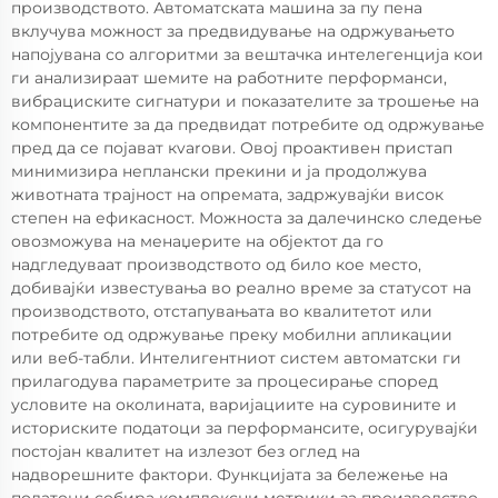
производството. Автоматската машина за пу пена
вклучува можност за предвидување на одржувањето
напојувана со алгоритми за вештачка интелегенција кои
ги анализираат шемите на работните перформанси,
вибрациските сигнатури и показателите за трошење на
компонентите за да предвидат потребите од одржување
пред да се појават кvarови. Овој проактивен пристап
минимизира неплански прекини и ја продолжува
животната трајност на опремата, задржувајќи висок
степен на ефикасност. Можноста за далечинско следење
овозможува на менаџерите на објектот да го
надгледуваат производството од било кое место,
добивајќи известувања во реално време за статусот на
производството, отстапувањата во квалитетот или
потребите од одржување преку мобилни апликации
или веб-табли. Интелигентниот систем автоматски ги
прилагодува параметрите за процесирање според
условите на околината, варијациите на суровините и
историските податоци за перформансите, осигурувајќи
постојан квалитет на излезот без оглед на
надворешните фактори. Функцијата за бележење на