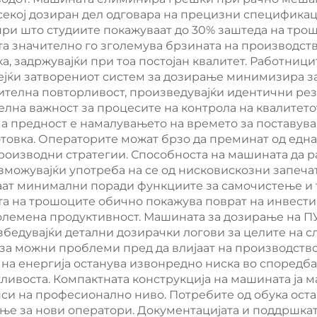
Кабинети
Машина Fipfg
 секој дозиран дел одговара на прецизни специфика
 при што студиите покажуваат до 30% заштеда на тро
Резинка Маш
а значително го зголемува брзината на производст
Робот
ка, задржувајќи при тоа постојан квалитет. Работниц
ејќи затворениот систем за дозирање минимизира з
телна повторливост, произведувајќи идентични рез
телна важност за процесите на контрола на квалитето
а предност е намалувањето на времето за поставув
товка. Операторите можат брзо да преминат од една
оизводни стратегии. Способноста на машината да ра
можувајќи употреба на се од нисковискозни запеча
ат минимални поради функциите за самочистење и т
а на трошоците обично покажува поврат на инвестиц
олемена продуктивност. Машината за дозирање на П
збедувајќи детални дозирачки логови за целите на 
а можни проблеми пред да влијаат на производствот
 на енергија останува извонредно ниска во споредба
жливоста. Компактната конструкција на машината ја 
и на професионално ниво. Потребите од обука оста
ење за нови оператори. Документацијата и поддршкат