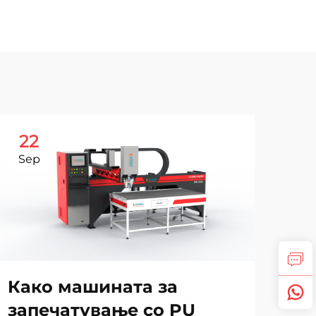
22
2
Sep
Se
Зо
Како машината за
во
запечатување со PU