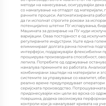
полиуретанов
методи на нанесување, осигурувајќи дека
со намалување на отпадот од материјали,
лепило дистрибutor
рачните процеси. Автоматизираната работ
да ги исполнат строгите рокови за испора
потенцијално штетни ПУ испарувања, бид
Машината за дозирање на ПУ нуди исклучи
варијации. Оваа постојаност е од исклучи
регулираните индустрии. Уште една голем
елиминираат долгата рачна почетна подго
интерфејси, поддржувајќи флексибилни пр
проширува производната способност, овоз
лепила. Потребите од одржување останува
намалува прекините во работата. Анализат
комбинирани заштеди на материјали и зг
системите за управување со квалитет, обе
реално време предупредуваат оператори з
серијската производство. Потрошувачката
придонесувајќи кон цели во врска со одр
површина, додека овозможува перформанс
контроли кои ја намалуваат кривата на уч