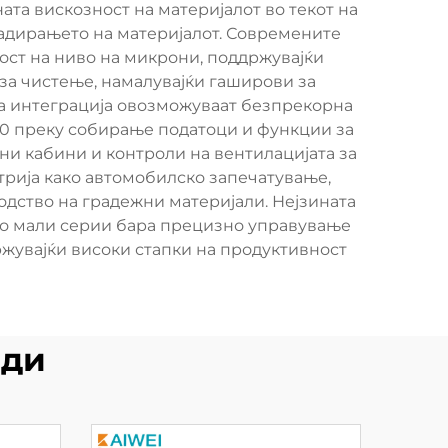
ата вискозност на материјалот во текот на
радирањето на материјалот. Современите
ост на ниво на микрони, поддржувајќи
за чистење, намалувајќи гаширови за
а интеграција овозможуваат безпрекорна
.0 преку собирање податоци и функции за
и кабини и контроли на вентилацијата за
трија како автомобилско запечатување,
дство на градежни материјали. Нејзината
 во мали серии бара прецизно управување
ржувајќи високи стапки на продуктивност
оди