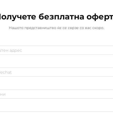
Автоматизираните машини за
пена се појавија како...
олучете безплатна офер
Нашото представништво ќе се сврзе со вас скоро.