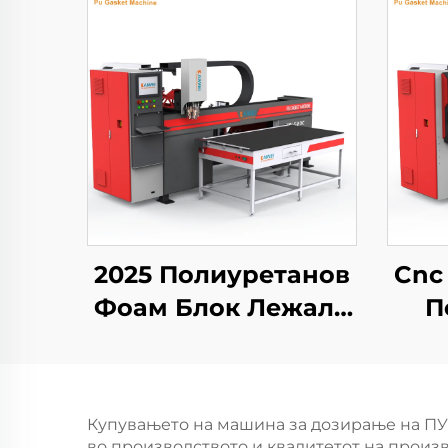
2025 Полиуретанов
Cnc
Фоам Блок Лежало
П
Производна
Рез
Машина фоам
Н
затворувачка
П
Купувањето на машина за дозирање на ПУ
машина
во производството и квалитетот на произ