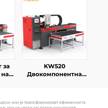
 за
KW520
 на
Двокомпонентна
EI
машина за
Pu
испуштање и
пенски пломби,
еси, кои ја трансформираат ефикасноста
е
новоенергетска
е, кои се чести кај традиционалните