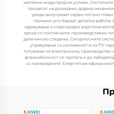
захтевни индустријски услови. Системите 
процесот на дозирање, додека механизм
уреди вклучуваат серво-погони глави
применi што бараат детална работа.
одржување и спречувајќи вкрстена конт
врска со постоечките производствени ли
далечинско следење. Сигурносните систе
управување со изложеноста на ПУ паре
потување на електроника, производство 
флексибилност се протега и до лаборато
со материјалите. Енергетски ефикасниот
Пр