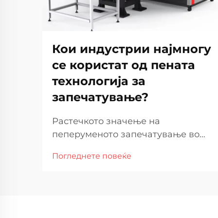
Кои индустрии најмногу
се користат од пената
технологија за
запечатување?
Растечкото значење на
пеперуменото запечатување во
производството и производството
Погледнете повеќе
Технологијата за пеперуменото
запечатување стана витален дел
од модерните производствени
процеси во широк спектар на
индустрии. Користењето на пена