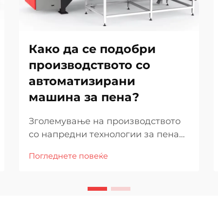
Како да се подобри
производството со
автоматизирани
машина за пена?
Зголемување на производството
со напредни технологии за пена
во денешната конкурентна
Погледнете повеќе
производствена средина,
подобрување на ефикасноста на
производството и одржување на
високи стандарди на квалитет се
од најголемо значење.