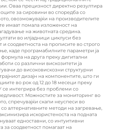
 Pu
машина за пенски
ции. Оваа прецизност директно резултира
шоците за сировини во споредба со
ина
пломби, машина за
вото, овозможувајќи на производителите
правење на
ите имаат помала изложеност на
агадување на животната средина.
полиуретан пломби
ултати во илјадници циклуси без
т и соодветноста на прописите во строго
ање, каде програмабилните параметри ја
 формула на друга преку дигитални
боти со различни вискозитети ја
тувачи до високовискозни структурни
рајниот дизајн на компонентите, што ги
иите во рок од 12 до 18 месеци преку
У се интегрира без проблеми со
следливост. Можностите за мониторинг во
о, спречувајќи скапи неуспеси во
 со алтернативните методи на загревање,
максимизира искористеноста на подната
нуваат едноставни, со интуитивни
а за соодветност помагаат на