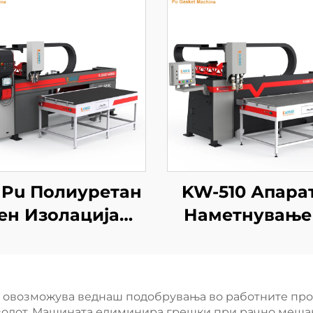
 Pu Полиуретан
KW-510 Апарат
ен Изолација
Наметнување
инка Машина за
Лепило KAIW
аметнување и
Автоматски 
ечатување за
Резинка за
 овозможува веднаш подобрувања во работните проц
Електрични
Печатувањ
водот. Машината елиминира грешки при рачно мешањ