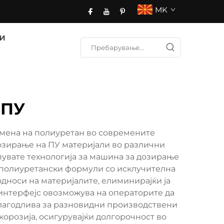
MK
и
 ПУ
мена на полиуретан во современите
зирање на ПУ материјали во различни
пувате технологија за машина за дозирање
 полиуретански формули со исклучителна
дноси на материјалите, елиминирајќи ја
 интерфејс овозможува на операторите да
лагодлива за разновидни производствени
орозија, осигурувајќи долгорочност во