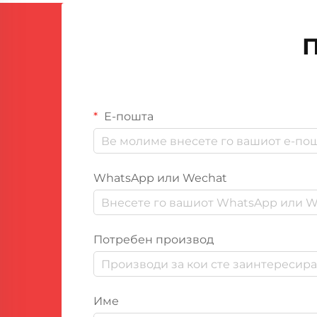
за запечатување машини им
овозможува на компаниите да
П
создадат ду...
Е-пошта
WhatsApp или Wechat
Потребен производ
Име