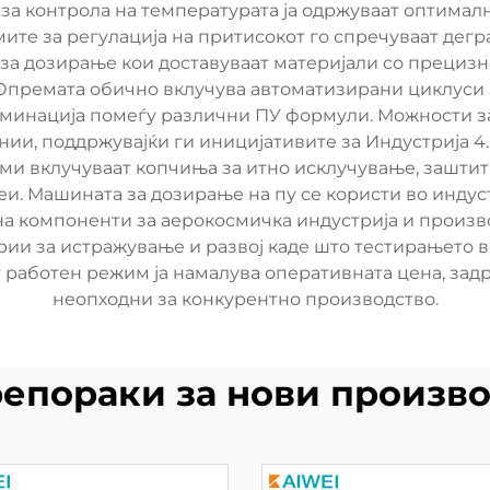
за контрола на температурата ја одржуваат оптималн
ите за регулација на притисокот го спречуваат дег
 за дозирање кои доставуваат материјали со прецизн
 Опремата обично вклучува автоматизирани циклуси 
аминација помеѓу различни ПУ формули. Можности з
нии, поддржувајќи ги иницијативите за Индустрија 4
ми вклучуваат копчиња за итно исклучување, заштитн
и. Машината за дозирање на пу се користи во индус
на компоненти за аерокосмичка индустрија и произво
рии за истражување и развој каде што тестирањето
 работен режим ја намалува оперативната цена, зад
неопходни за конкурентно производство.
епораки за нови произв