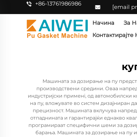
+86-13761986986
[email p
Начина
За Н
Контактирајте 
ку
Машината за дозирање на пу предс
производствени средини. Оваа напре
индустријски применi, од автомобилски к
на пу, вложувате во систем дизајниран
прецизност. Машината вклучува напредн
отпаднината и гарантирајќи еднакво ква
програмираат специфични шеми за дозир
барања. Машината за дозирање на пу и