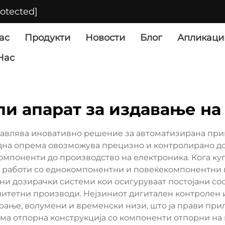
rotected]
ас
Продукти
Новости
Блог
Апликаци
Нас
пи апарат за издавање на
тавлява иновативно решение за автоматизирана при
дна опрема овозможува прецизно и контролирано до
омпоненти до производство на електроника. Кога ку
 да работи со еднокомпонентни и повеќекомпонентни
и дозирачки системи кои осигуруваат постојани соо
литетни производи. Нејзиниот дигитален контролен
ање, волумени и временски низи, што ја прави при
ма отпорна конструкција со компоненти отпорни на к