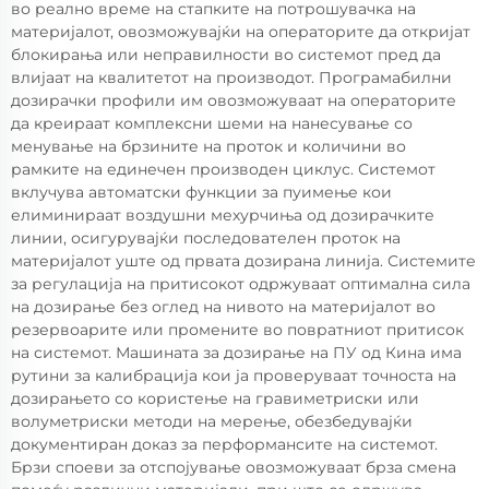
во реално време на стапките на потрошувачка на
материјалот, овозможувајќи на операторите да откријат
блокирања или неправилности во системот пред да
влијаат на квалитетот на производот. Програмабилни
дозирачки профили им овозможуваат на операторите
да креираат комплексни шеми на нанесување со
менување на брзините на проток и количини во
рамките на единечен производен циклус. Системот
вклучува автоматски функции за пуимење кои
елиминираат воздушни мехурчиња од дозирачките
линии, осигурувајќи последователен проток на
материјалот уште од првата дозирана линија. Системите
за регулација на притисокот одржуваат оптимална сила
на дозирање без оглед на нивото на материјалот во
резервоарите или промените во повратниот притисок
на системот. Машината за дозирање на ПУ од Кина има
рутини за калибрација кои ја проверуваат точноста на
дозирањето со користење на гравиметриски или
волуметриски методи на мерење, обезбедувајќи
документиран доказ за перформансите на системот.
Брзи споеви за отспојување овозможуваат брза смена