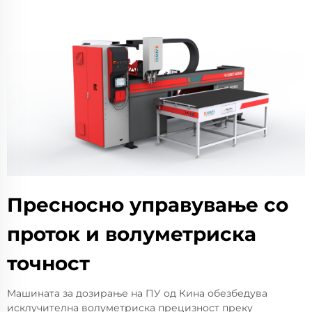
Пресносно управување со
проток и волуметриска
точност
Машината за дозирање на ПУ од Кина обезбедува
исклучителна волуметриска прецизност преку