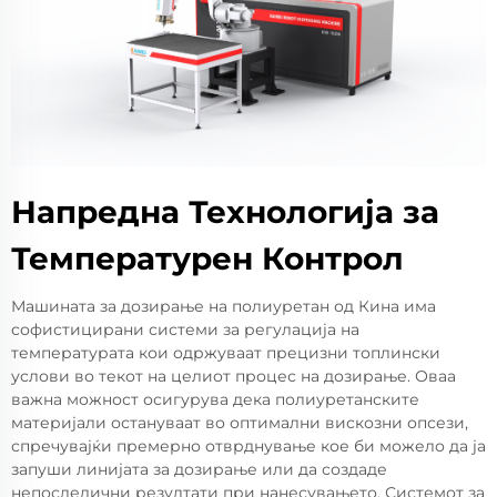
Напредна Технологија за
Температурен Контрол
Машината за дозирање на полиуретан од Кина има
софистицирани системи за регулација на
температурата кои одржуваат прецизни топлински
услови во текот на целиот процес на дозирање. Оваа
важна можност осигурува дека полиуретанските
материјали остануваат во оптимални вискозни опсези,
спречувајќи премерно отврднување кое би можело да ја
запуши линијата за дозирање или да создаде
непоследични резултати при нанесувањето. Системот за