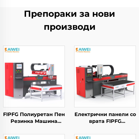
Препораки за нови
производи
FIPFG Полиуретан Пен
Електрични панели со
Резинка Машина
врата FIPFG
KW900 Мешачки
Двокомпонентна
Глава
полиуретан машина