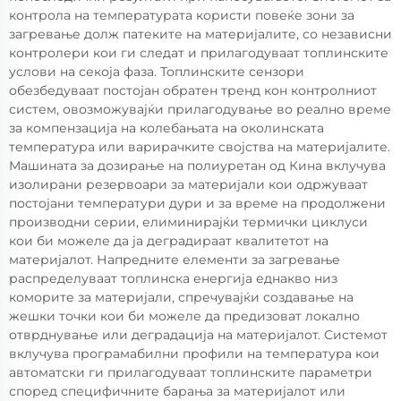
контрола на температурата користи повеќе зони за
загревање долж патеките на материјалите, со независни
контролери кои ги следат и прилагодуваат топлинските
услови на секоја фаза. Топлинските сензори
обезбедуваат постојан обратен тренд кон контролниот
систем, овозможувајќи прилагодување во реално време
за компензација на колебањата на околинската
температура или варирачките својства на материјалите.
Машината за дозирање на полиуретан од Кина вклучува
изолирани резервоари за материјали кои одржуваат
постојани температури дури и за време на продолжени
производни серии, елиминирајќи термички циклуси
кои би можеле да ја деградираат квалитетот на
материјалот. Напредните елементи за загревање
распределуваат топлинска енергија еднакво низ
коморите за материјали, спречувајќи создавање на
жешки точки кои би можеле да предизоват локално
отврднување или деградација на материјалот. Системот
вклучува програмабилни профили на температура кои
автоматски ги прилагодуваат топлинските параметри
според специфичните барања за материјалот или