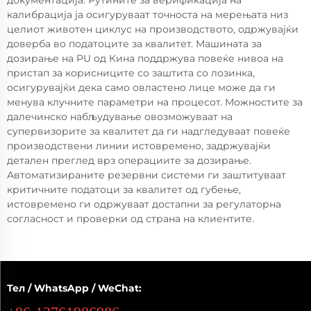
документација. Рутините за верификација на
калибрација ја осигуруваат точноста на мерењата низ
целиот животен циклус на производството, одржувајќи
доверба во податоците за квалитет. Машината за
дозирање на PU од Кина поддржува повеќе нивоа на
пристап за корисниците со заштита со лозинка,
осигурувајќи дека само овластено лице може да ги
менува клучните параметри на процесот. Можностите за
далечинско набљудување овозможуваат на
супервизорите за квалитет да ги надгледуваат повеќе
производствени линии истовремено, задржувајќи
детален преглед врз операциите за дозирање.
Автоматизираните резервни системи ги заштитуваат
критичните податоци за квалитет од губење,
истовремено ги одржуваат достапни за регулаторна
согласност и проверки од страна на клиентите.
Тел / WhatsApp / WeChat: