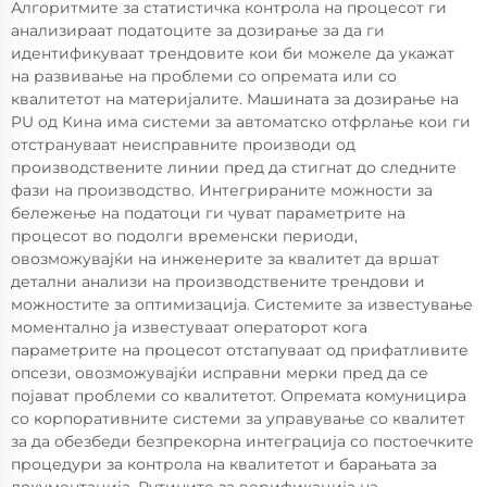
Алгоритмите за статистичка контрола на процесот ги
анализираат податоците за дозирање за да ги
идентификуваат трендовите кои би можеле да укажат
на развивање на проблеми со опремата или со
квалитетот на материјалите. Машината за дозирање на
PU од Кина има системи за автоматско отфрлање кои ги
отстрануваат неисправните производи од
производствените линии пред да стигнат до следните
фази на производство. Интегрираните можности за
бележење на податоци ги чуват параметрите на
процесот во подолги временски периоди,
овозможувајќи на инженерите за квалитет да вршат
детални анализи на производствените трендови и
можностите за оптимизација. Системите за известување
моментално ја известуваат операторот кога
параметрите на процесот отстапуваат од прифатливите
опсези, овозможувајќи исправни мерки пред да се
појават проблеми со квалитетот. Опремата комуницира
со корпоративните системи за управување со квалитет
за да обезбеди безпрекорна интеграција со постоечките
процедури за контрола на квалитетот и барањата за