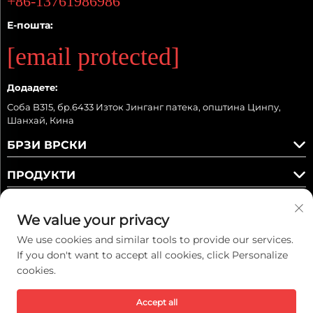
+86-13761986986
Е-пошта:
[email protected]
Додадете:
Соба B315, бр.6433 Изток Јинганг патека, општина Цинпу,
Шанхай, Кина
БРЗИ ВРСКИ
ПРОДУКТИ
We value your privacy
We use cookies and similar tools to provide our services.
Следете ни
If you don't want to accept all cookies, click Personalize
cookies.
Ауторско право © 2025 Kaiwei Intelligent Technology (Shanghai) Co.,
Accept all