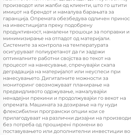
производот или жалби од клиенти, што го штити
имиџот на брендот и намалува барањата за
гаранција. Опремата обезбедува одличен принос
на инвестицијата преку подобрену
продуктивност, намалени трошоци за поправки и
минимизирање на отпадот од материјали.
Системите за контрола на температурата
осигуруваат полиуретанот да ги задржи
оптималните работни својства во текот на
процесот на нанесување, спречувајќи скапа
деградација на материјалот или неуспеси при
нанесувањето. Дигиталните можности за
мониторинг овозможуваат планирање на
предвидливото одржување, намалувајќи
ненадејни прекини и продолжувајќи го векот на
опремата. Машината за дозирање на пу нуди
флексибилни програмски опции кои се
прилагодуваат на различни дизајни на производи
без потреба од проширенi промени во
поставувањето или дополнителни инвестиции во