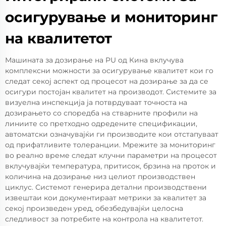
осигурување и мониторинг
на квалитетот
Машината за дозирање на PU од Кина вклучува
комплексни можности за осигурување квалитет кои го
следат секој аспект од процесот на дозирање за да се
осигури постојан квалитет на производот. Системите за
визуелна инспекција ја потврдуваат точноста на
дозирањето со споредба на стварните профили на
линиите со претходно одредените спецификации,
автоматски означувајќи ги производите кои отстапуваат
од прифатливите толеранции. Мрежите за мониторинг
во реално време следат клучни параметри на процесот
вклучувајќи температура, притисок, брзина на проток и
количина на дозирање низ целиот производствен
циклус. Системот генерира детални производствени
извештаи кои документираат метрики за квалитет за
секој произведен уред, обезбедувајќи целосна
следливост за потребите на контрола на квалитетот.