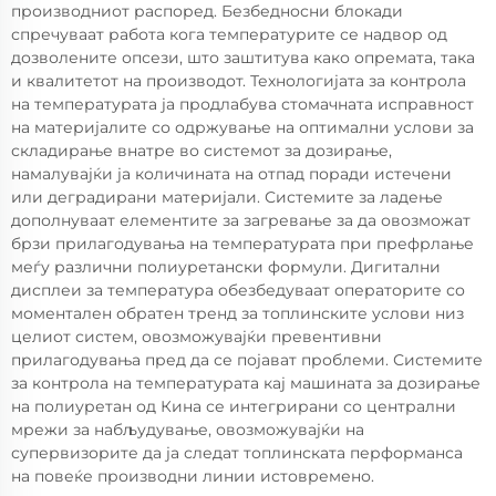
производниот распоред. Безбедносни блокади
спречуваат работа кога температурите се надвор од
дозволените опсези, што заштитува како опремата, така
и квалитетот на производот. Технологијата за контрола
на температурата ја продлабува стомачната исправност
на материјалите со одржување на оптимални услови за
складирање внатре во системот за дозирање,
намалувајќи ја количината на отпад поради истечени
или деградирани материјали. Системите за ладење
дополнуваат елементите за загревање за да овозможат
брзи прилагодувања на температурата при префрлање
меѓу различни полиуретански формули. Дигитални
дисплеи за температура обезбедуваат операторите со
моментален обратен тренд за топлинските услови низ
целиот систем, овозможувајќи превентивни
прилагодувања пред да се појават проблеми. Системите
за контрола на температурата кај машината за дозирање
на полиуретан од Кина се интегрирани со централни
мрежи за набљудување, овозможувајќи на
супервизорите да ја следат топлинската перформанса
на повеќе производни линии истовремено.