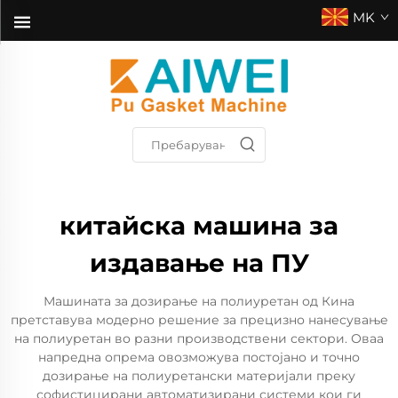
MK
китайска машина за
издавање на ПУ
Машината за дозирање на полиуретан од Кина
претставува модерно решение за прецизно нанесување
на полиуретан во разни производствени сектори. Оваа
напредна опрема овозможува постојано и точно
дозирање на полиуретански материјали преку
софистицирани автоматизирани системи кои ги