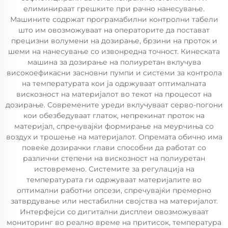
елиминираат грешките при рачно нанесување.
Машините содржат програмабилни контролни табели
што им овозможуваат на операторите да постават
прецизни волумени на дозирање, брзини на проток и
шеми на нанесување со извонредна точност. Кинеската
машина за дозирање на полиуретан вклучува
високоефикасни засновни пумпи и системи за контрола
на температурата кои ја одржуваат оптималната
вискозност на материјалот во текот на процесот на
дозирање. Современите уреди вклучуваат серво-погони
кои обезбедуваат глаток, непрекинат проток на
материјал, спречувајќи формирање на меурчиња со
воздух и трошење на материјалот. Опремата обично има
повеќе дозирачки глави способни да работат со
различни степени на вискозност на полиуретан
истовремено. Системите за регулација на
температурата ги одржуваат материјалите во
оптимални работни опсези, спречувајќи премерно
затврдување или нестабилни својства на материјалот.
Интерфејси со дигитални дисплеи овозможуваат
мониторинг во реално време на притисок, температура