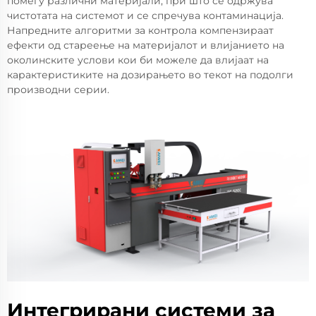
помеѓу различни материјали, при што се одржува
чистотата на системот и се спречува контаминација.
Напредните алгоритми за контрола компензираат
ефекти од стареење на материјалот и влијанието на
околинските услови кои би можеле да влијаат на
карактеристиките на дозирањето во текот на подолги
производни серии.
Интегрирани системи за