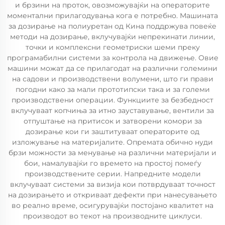
и брзини на проток, овозможувајќи на операторите
моментални прилагодувања кога е потребно. Машината
за дозирање на полиуретан од Кина поддржува повеќе
методи на дозирање, вклучувајќи непрекинати линии,
точки и комплексни геометриски шеми преку
програмабилни системи за контрола на движење. Овие
машини можат да се прилагодат на различни големини
на садови и производствени волумени, што ги прави
погодни како за мали прототипски така и за големи
производствени операции. Функциите за безбедност
вклучуваат копчиња за итно зауставување, вентили за
отпуштање на притисок и затворени комори за
дозирање кои ги заштитуваат операторите од
изложување на материјалите. Опремата обично нуди
брзи можности за менување на различни материјали и
бои, намалувајќи го времето на простој помеѓу
производствените серии. Напредните модели
вклучуваат системи за визија кои потврдуваат точност
на дозирањето и откриваат дефекти при нанесувањето
во реално време, осигурувајќи постојано квалитет на
производот во текот на производните циклуси.