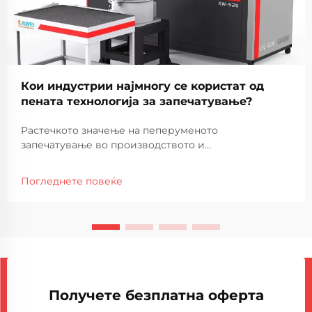
Кои индустрии најмногу се користат од
пената технологија за запечатување?
Растечкото значење на пеперуменото
запечатување во производството и
производството Технологијата за пеперуменото
запечатување стана витален дел од модерните
Погледнете повеќе
производствени процеси во широк спектар на
индустрии. Користењето на пена за запечатување
машини им овозможува на компаниите да создадат
ду...
Получете безплатна оферта