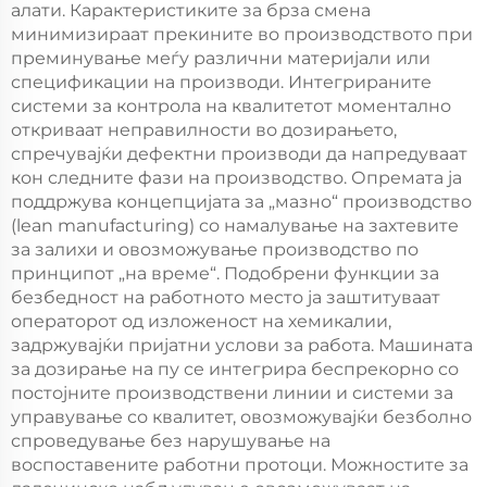
алати. Карактеристиките за брза смена
минимизираат прекините во производството при
преминување меѓу различни материјали или
спецификации на производи. Интегрираните
системи за контрола на квалитетот моментално
откриваат неправилности во дозирањето,
спречувајќи дефектни производи да напредуваат
кон следните фази на производство. Опремата ја
поддржува концепцијата за „мазно“ производство
(lean manufacturing) со намалување на захтевите
за залихи и овозможување производство по
принципот „на време“. Подобрени функции за
безбедност на работното место ја заштитуваат
операторот од изложеност на хемикалии,
задржувајќи пријатни услови за работа. Машината
за дозирање на пу се интегрира беспрекорно со
постојните производствени линии и системи за
управување со квалитет, овозможувајќи безболно
спроведување без нарушување на
воспоставените работни протоци. Можностите за