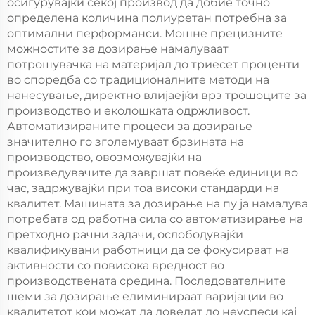
осигурувајќи секој производ да добие точно
определена количина полиуретан потребна за
оптимални перформанси. Мошне прецизните
можностите за дозирање намалуваат
потрошувачка на материјал до триесет проценти
во споредба со традиционалните методи на
нанесување, директно влијаејќи врз трошоците за
производство и еколошката одржливост.
Автоматизираните процеси за дозирање
значително го зголемуваат брзината на
производство, овозможувајќи на
произведувачите да завршат повеќе единици во
час, задржувајќи при тоа високи стандарди на
квалитет. Машината за дозирање на пу ја намалува
потребата од работна сила со автоматизирање на
претходно рачни задачи, ослободувајќи
квалификувани работници да се фокусираат на
активности со повисока вредност во
производствената средина. Последователните
шеми за дозирање елиминираат варијации во
квалитетот кои можат да доведат до неуспеси кај