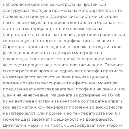
напредни механизми за контрола на проток кои
осигуруваат постојана примена на материјалот во сите
производни циклуси. Дозирачките системи со серво
погон овозможуваат прецизна контрола на брзината на
проток на материјалот, што им овозможува на
операторите да постигнат тесни допустиви граници кои
ги исполнуваат строгите спецификации за квалитет.
Опремата користи енкодери со висока резолуција кои
ја следат количината на дозиран материјал со
извонредна прецизност, откривајќи варијации мали
како еден процент од целните спецификации. Помпите
со прогресивна празнина одржуваат постојан притисок
на материјалот во текот на дозирачките циклуси,
елиминирајќи ги пулсирачките ефекти кои можат да
предизвикаат непоследователни профили на линии или
шеми на нанесување. Машината за дозирање на ПУ од
Кина вклучува системи за контрола со повратна спрега
кои автоматски компензираат промени во вискозноста
на материјалот или промени во температурата кои би
можеле да ја засегнат прецизноста на дозирањето.
Дигитални мерачи на проток обезбедуваат мониторинг