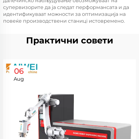
далечинско набљудување овозможуваат на
супервизорите да ја следат перформансата и да
идентификуваат можности за оптимизација на
повеќе производствени станиці истовремено.
Практични совети
06
Aug