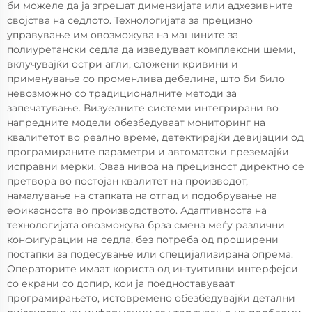
би можеле да ја згрешат димензијата или адхезивните
својства на седлото. Технологијата за прецизно
управување им овозможува на машините за
полиуретански седла да изведуваат комплексни шеми,
вклучувајќи остри агли, сложени кривини и
применување со променлива дебелина, што би било
невозможно со традиционалните методи за
запечатување. Визуелните системи интегрирани во
напредните модели обезбедуваат мониторинг на
квалитетот во реално време, детектирајќи девијации од
програмираните параметри и автоматски преземајќи
исправни мерки. Оваа нивоа на прецизност директно се
претвора во постојан квалитет на производот,
намалување на стапката на отпад и подобрување на
ефикасноста во производството. Адаптивноста на
технологијата овозможува брза смена меѓу различни
конфигурации на седла, без потреба од проширени
постапки за подесување или специјализирана опрема.
Операторите имаат користа од интуитивни интерфејси
со екрани со допир, кои ја поедноставуваат
програмирањето, истовремено обезбедувајќи детални