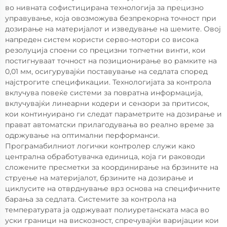
во нивната софистицирана технологија за прецизно
управување, која овозможува безпрекорна точност при
дозирање на материјалот и изведување на шемите. Овој
напреден систем користи серво-мотори со висока
резолуција споени со прецизни топчетни винти, кои
постигнуваат точност на позиционирање во рамките на
0,01 мм, осигурувајќи поставување на седлата според
најстрогите спецификации. Технологијата за контрола
вклучува повеќе системи за повратна информација,
вклучувајќи линеарни кодери и сензори за притисок,
кои континуирано ги следат параметрите на дозирање и
прават автоматски прилагодувања во реално време за
одржување на оптимални перформанси.
Програмабилниот логички контролер служи како
централна обработувачка единица, која ги раководи
сложените пресметки за координирање на брзините на
струење на материјалот, брзините на дозирање и
циклусите на отврднување врз основа на специфичните
барања за седлата. Системите за контрола на
температурата ја одржуваат полиуретанската маса во
уски граници на вискозност, спречувајќи варијации кои