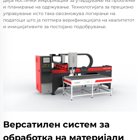
дијагностички информации за утврдување на проблеми
и планирање на одржување. Технологијата за прецизно
управување исто така овозможува логирање на
податоци што ја потпира верификацијата на квалитетот
и иницијативите за постојано подобрување.
Версатилен систем за
обработка на материјали