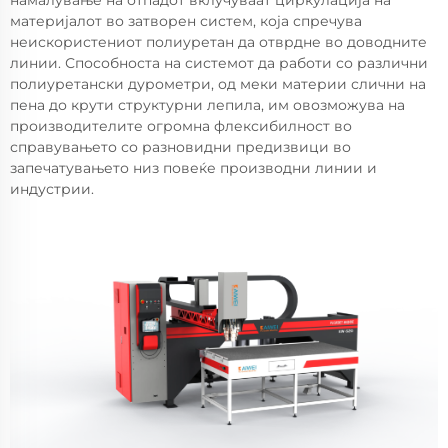
намалување на отпадот вклучуваат циркулација на
материјалот во затворен систем, која спречува
неискористениот полиуретан да отврдне во доводните
линии. Способноста на системот да работи со различни
полиуретански дурометри, од меки материи слични на
пена до крути структурни лепила, им овозможува на
производителите огромна флексибилност во
справувањето со разновидни предизвици во
запечатувањето низ повеќе производни линии и
индустрии.