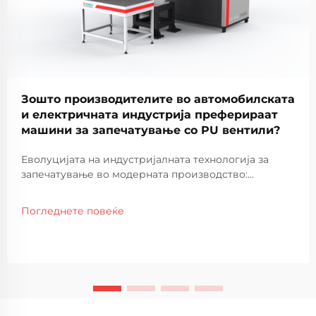
Зошто производителите во автомобилската
и електричната индустрија преферираат
машини за запечатување со PU вентили?
Еволуцијата на индустријалната технологија за
запечатување во модерната производство:
Производните процеси во автомобилската и
електричната индустрија претрпеле значителни
Погледнете повеќе
трансформации во последните децении, при што
машините за запечатување со PU внатрешни
полиња се појавија како...