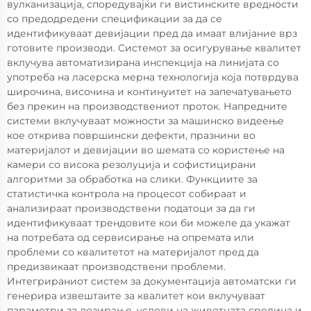
вулканизација, споредувајќи ги вистинските вредности
со предодредени спецификации за да се
идентификуваат девијации пред да имаат влијание врз
готовите производи. Системот за осигурување квалитет
вклучува автоматизирана инспекција на линијата со
употреба на ласерска мерна технологија која потврдува
широчина, височина и континуитет на запечатувањето
без прекин на производствениот проток. Напредните
системи вклучуваат можности за машинско видеење
кое открива површински дефекти, празнини во
материјалот и девијации во шемата со користење на
камери со висока резолуција и софистицирани
алгоритми за обработка на слики. Функциите за
статистичка контрола на процесот собираат и
анализираат производствени податоци за да ги
идентификуваат трендовите кои би можеле да укажат
на потребата од сервисирање на опремата или
проблеми со квалитетот на материјалот пред да
предизвикаат производствени проблеми.
Интегрираниот систем за документација автоматски ги
генерира извештаите за квалитет кои вклучуваат
параметри за дозирање, услови на животната средина и