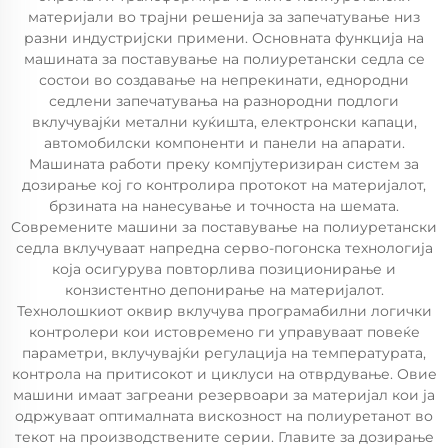
материјали во трајни решенија за запечатување низ
разни индустријски примени. Основната функција на
машината за поставување на полиуретански седла се
состои во создавање на непрекинати, еднородни
седлени запечатувања на разнородни подлоги
вклучувајќи метални куќишта, електронски капаци,
автомобилски компоненти и панели на апарати.
Машината работи преку компјутеризиран систем за
дозирање кој го контролира протокот на материјалот,
брзината на нанесување и точноста на шемата.
Современите машини за поставување на полиуретански
седла вклучуваат напредна серво-погонска технологија
која осигурува повторлива позиционирање и
конзистентно депонирање на материјалот.
Технолошкиот оквир вклучува програмабилни логички
контролери кои истовремено ги управуваат повеќе
параметри, вклучувајќи регулација на температурата,
контрола на притисокот и циклуси на отврдување. Овие
машини имаат загреани резервоари за материјал кои ја
одржуваат оптималната вискозност на полиуретанот во
текот на производствените серии. Главите за дозирање