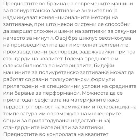
Предностите во брзина на современите машини
за полиуретанско заптивање значително ја
надминуваат конвенционалните методи на
заптивање, при што некои системи се способни
да завршат сложени шеми на заптивки за секунди
наместо за минути. Овој брз циклус овозможува
на производителите да ги исполнат захтевните
производствени распореди, задржувайќи при тоа
стандарди на квалитет. Голема предност е и
флексибилноста во материјалите, бидејќи
машините за полиуретанско заптивање можат да
работат со разни полиуретански формули
прилагодени на специфични услови на средината
или барања за перформанси. Можноста да се
прилагодат својствата на материјалите како
тврдост, отпорност на хемикалии и толеранција на
температура им овозможува на инженерите
опции за прилагодување недостапни кај
стандардните материјали за заптивки.
Предностите во контролата на квалитет