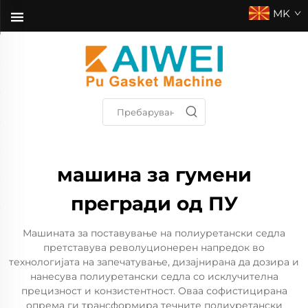
MK
машина за гумени
прегради од ПУ
Машината за поставување на полиуретански седла
претставува револуционерен напредок во
технологијата на запечатување, дизајнирана да дозира и
нанесува полиуретански седла со исклучителна
прецизност и конзистентност. Оваа софистицирана
опрема ги трансформира течните полиуретански