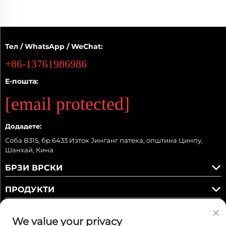
Тел / WhatsApp / WeChat:
+86-13761986986
Е-пошта:
[email protected]
Додадете:
Соба B315, бр.6433 Изток Јинганг патека, општина Цинпу,
Шанхай, Кина
БРЗИ ВРСКИ
ПРОДУКТИ
We value your privacy