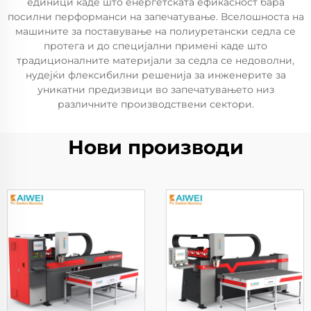
единици каде што енергетската ефикасност бара
посилни перформанси на запечатување. Вселошноста на
машините за поставување на полиуретански седла се
протега и до специјални применi каде што
традиционалните материјали за седла се недоволни,
нудејќи флексибилни решенија за инженерите за
уникатни предизвици во запечатувањето низ
различните производствени сектори.
Нови производи