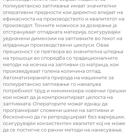
Врата Пенска Машина
полиуретанско заптивање имаат значителни
оперативни предности кои директно влијаат на
ефикасноста на производството и квалитетот на
производот. Точните можноси за дозирање ја
отстрануваат отпадната материја, осигурувајќи
уедначени димензии на заптивките во текот на
илјадници производствени циклуси. Оваа
прецизност се претвора во значителна штедња
на трошоци во споредба со традиционалните
методи на исечка на заптивки со матрица, кои
произведуваат голема количина отпад.
Автоматизираната природа на машините за
полиуретанско заптивање го намалува
потребниот труд и минимизира човечки грешки
кои можат да ја компромитираат целоста на
заптивката. Операторите можат еднаш да
програмираат сложени шеми на заптивки и
бесконечно да ги репродуцираат без варијации,
осигурувајќи конзистентен квалитет кој не може
да се постигне со рачни методи на нанесување.