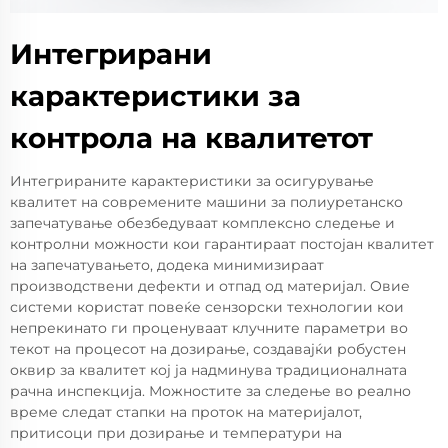
Интегрирани
карактеристики за
контрола на квалитетот
Интегрираните карактеристики за осигурување
квалитет на современите машини за полиуретанско
запечатување обезбедуваат комплексно следење и
контролни можности кои гарантираат постојан квалитет
на запечатувањето, додека минимизираат
производствени дефекти и отпад од материјал. Овие
системи користат повеќе сензорски технологии кои
непрекинато ги проценуваат клучните параметри во
текот на процесот на дозирање, создавајќи робустен
оквир за квалитет кој ја надминува традиционалната
рачна инспекција. Можностите за следење во реално
време следат стапки на проток на материјалот,
притисоци при дозирање и температури на