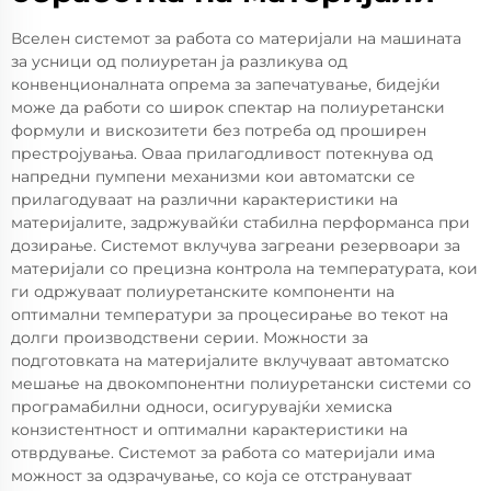
Вселен системот за работа со материјали на машината
за усници од полиуретан ја разликува од
конвенционалната опрема за запечатување, бидејќи
може да работи со широк спектар на полиуретански
формули и вискозитети без потреба од проширен
престројувања. Оваа прилагодливост потекнува од
напредни пумпени механизми кои автоматски се
прилагодуваат на различни карактеристики на
материјалите, задржувайќи стабилна перформанса при
дозирање. Системот вклучува загреани резервоари за
материјали со прецизна контрола на температурата, кои
ги одржуваат полиуретанските компоненти на
оптимални температури за процесирање во текот на
долги производствени серии. Можности за
подготовката на материјалите вклучуваат автоматско
мешање на двокомпонентни полиуретански системи со
програмабилни односи, осигурувајќи хемиска
конзистентност и оптимални карактеристики на
отврдување. Системот за работа со материјали има
можност за одзрачување, со која се отстрануваат