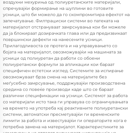
воздухни мехуриња од полиуретанските материјали,
спречувајќи формирање на шуплини во готовите
усници, што би можело да го скомпромитира ефектот на
запечатување. Филтрациски системи во патеката на
материјалот отстрануваат замрснувања кои би можеле
да ја блокираат дозирачката глава или да предизвикаат
површински дефекти на нанесените усници.
Прилагодливоста се протега и на управувањето со
бојата на материјалот, овозможувајќи на машината за
усници од полиуретан да работи со обоени
полиуретански формули за апликации кои бараат
специфичен естетски изглед. Системите за испирање
овозможуваат брза смена на материјалите без
меѓусебно замрсување, поддржувајќи производствена
средина со повеќе производи каде што се бараат
различни спецификации на усници. Системот за работа
со материјали исто така ги управува со ограничувањата
на времето на употреба кај реактивните полиуретански
системи, автоматски пресметувајќи ги временските
лимити за работа и известувајќи ги операторите кога е
потребна замена на материјалот. Карактеристиките за