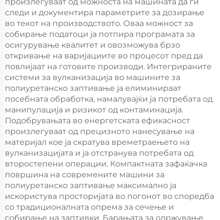
произлегуваат од можноста на машината да ги
следи и документира параметрите за дозирање
во текот на производството. Оваа можност за
собирање податоци ја потпира програмата за
осигурување квалитет и овозможува брзо
откривање на варијациите во процесот пред да
повлијаат на готовите производи. Интегрираните
системи за вулканизација во машините за
полиуретанско заптивање ја елиминираат
посебната обработка, намалувајќи ја потребата од
манипулација и ризикот од контаминација.
Подобрувањата во енергетската ефикасност
произлегуваат од прецизното нанесување на
материјал кое ја скратува времетраењето на
вулканизацијата и ја отстранува потребата од
второстепени операции. Компактната зафаќачка
површина на современите машини за
полиуретанско заптивање максимално ја
искористува просторијата во погонот во споредба
со традиционалната опрема за сечење и
собирање на заптивки. Барањата за одржување