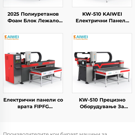
2025 Полиуретанов
KW-510 KAIWEI
Фоам Блок Лежало
Електрични Панели
Производна Машина
Автоматско PU
фоам затворувачка
Полиуретан Пен
машина
Резинка Машина за
полиуретанов лепило
Печатување
дистрибutor
Електрични панели со
KW-510 Прецизно
врата FIPFG
Оборудување За
Двокомпонентна
Спршување
полиуретан машина
Полиуретан Пен
за печатење
Производители На
Шасија Кабинетски
Производителите кои бираат машини за