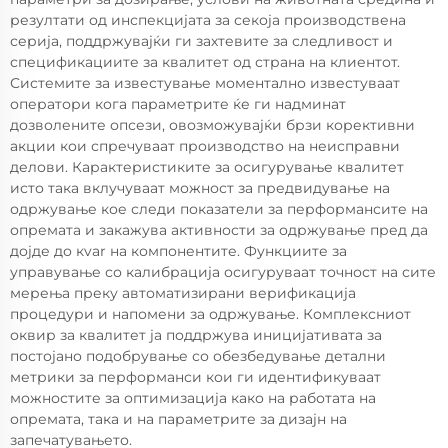
резултати од инспекцијата за секоја производствена
серија, поддржувајќи ги захтевите за следливост и
спецификациите за квалитет од страна на клиентот.
Системите за известување моментално известуваат
оператори кога параметрите ќе ги надминат
дозволените опсези, овозможувајќи брзи корективни
акции кои спречуваат производство на неисправни
делови. Карактеристиките за осигурување квалитет
исто така вклучуваат можност за предвидување на
одржување кое следи показатели за перформансите на
опремата и закажува активности за одржување пред да
дојде до кvar на компонентите. Функциите за
управување со калибрација осигуруваат точност на сите
мерења преку автоматизирани верификација
процедури и напомени за одржување. Комплексниот
оквир за квалитет ја поддржува иницијативата за
постојано подобрување со обезбедување детални
метрики за перформанси кои ги идентификуваат
можностите за оптимизација како на работата на
опремата, така и на параметрите за дизајн на
запечатувањето.