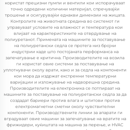
користат прецизни пумпи и вентили кои испорачуваат
точно одредени количини материјал, спречувајќи
трошење и осигурувајќи еднакви димензии на жицата.
Контролите на животната средина во системот ги
управуваат условите на влажност и температура кои
влијаат на карактеристиките на отврдување на
полиуретанот. Примената на машините за поставување
на полиуретански седла се протега низ бројни
индустрии каде што постојаната перформанса на
запечатување е критична. Производителите на возила
ги користат овие системи за поставување на
уплотнувачи околу врати, како и за седла на компоненти
кои мора да издржат екстремни температурни
варијации и изложување на надворешна средина.
Производителите на електроника се потпираат на
машините за поставување на полиуретански седла за да
создадат бариери против влага и штитови против
електромагнетни сметни околу чувствителни
компоненти. Производствените линии за апарати ги
вградуваат овие машини за запечатување на вратите на
фрижидери, куќиштата на машина за перење, и HVAC