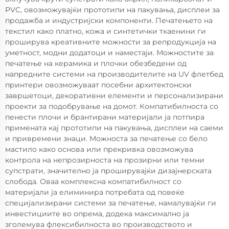
PVC, овозможувајќи прототипи на пакувања, дисплеи за
продажба и индустријски компоненти. Печатењето на
текстил како платно, кожа и синтетички ткаенини ги
проширува креативните можности за репродукција на
уметност, модни додатоци и наместаји. Можностите за
печатење на керамика и плочки обезбедени од
напредните системи на производителите на UV флетбед
принтери овозможуваат посебни архитектонски
завршетоци, декоративни елементи и персонализирани
проекти за подобрување на домот. Компатибилноста со
пенести плочи и брантирани материјали ја потпира
примената кај прототипи на пакувања, дисплеи на саеми
и привремени знаци. Можноста за печатење со бело
мастило како основа или прекривка овозможува
контрола на непрозирноста на прозирни или темни
супстрати, значително ја проширувајќи дизајнерската
слобода. Оваа комплексна компатибилност со
материјали ја елиминира потребата од повеќе
специјализирани системи за печатење, намалувајќи ги
инвестициите во опрема, додека максимално ја
зголемува флексибилноста во производството и