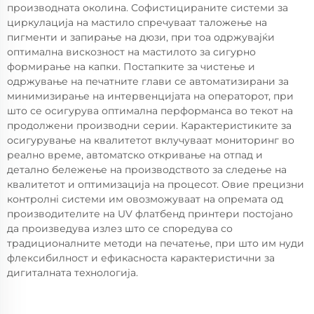
производната околина. Софистицираните системи за
циркулација на мастило спречуваат таложење на
пигменти и запирање на дюзи, при тоа одржувајќи
оптимална вискозност на мастилото за сигурно
формирање на капки. Постапките за чистење и
одржување на печатните глави се автоматизирани за
минимизирање на интервенцијата на операторот, при
што се осигурува оптимална перформанса во текот на
продолжени производни серии. Карактеристиките за
осигурување на квалитетот вклучуваат мониторинг во
реално време, автоматско откривање на отпад и
детално бележење на производството за следење на
квалитетот и оптимизација на процесот. Овие прецизни
контролнi системи им овозможуваат на опремата од
производителите на UV флатбенд принтери постојано
да произведува излез што се споредува со
традиционалните методи на печатење, при што им нуди
флексибилност и ефикасноста карактеристични за
дигиталната технологија.