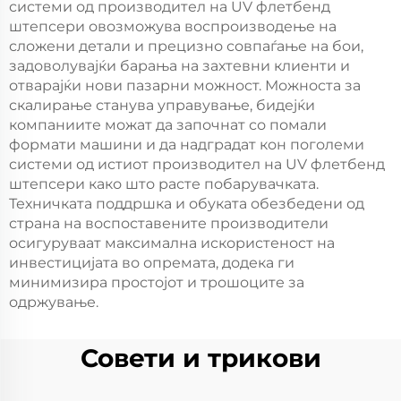
системи од производител на UV флетбенд
штепсери овозможува воспроизводење на
сложени детали и прецизно совпаѓање на бои,
задоволувајќи барања на захтевни клиенти и
отварајќи нови пазарни можност. Можноста за
скалирање станува управување, бидејќи
компаниите можат да започнат со помали
формати машини и да надградат кон поголеми
системи од истиот производител на UV флетбенд
штепсери како што расте побарувачката.
Техничката поддршка и обуката обезбедени од
страна на воспоставените производители
осигуруваат максимална искористеност на
инвестицијата во опремата, додека ги
минимизира простојот и трошоците за
одржување.
Совети и трикови