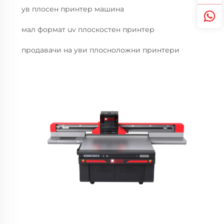
ув плосен принтер машинa
мал формат uv плоскостен принтер
продавачи на уви плосноложни принтери