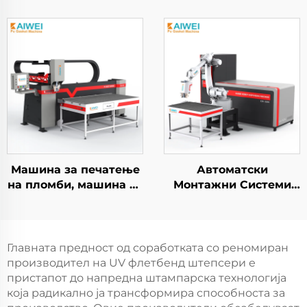
Двокомпонентна
на лепило,
полиуретан машина
производител на
за печатење
машини за
полиуретан печатење,
новоенергетска
машина за пенски
пломби, машина за
правење на
полиуретан пломби
Машина за печатење
Автоматски
на пломби, машина за
Монтажни Системи
пенски пломби
KW-526 за Пенови од
KW510A Потпно
Полиуретан за
автоматична машина
Изолација
за правење на
Главната предност од соработката со реномиран
силикон и полиуретан
производител на UV флетбенд штепсери е
пломби 1500
пристапот до напредна штампарска технологија
која радикално ја трансформира способноста за