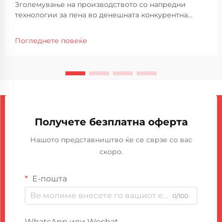
Зголемување на производството со напредни
технологии за пена во денешната конкурентна
производствена средина, подобрување на
ефикасноста на производството и одржување на
Погледнете повеќе
високи стандарди на квалитет се од најголемо
значење. Автоматизираните машини за пена се
појавија како...
Получете безплатна оферта
Нашото представништво ќе се сврзе со вас
скоро.
Е-пошта
0/100
WhatsApp или Wechat