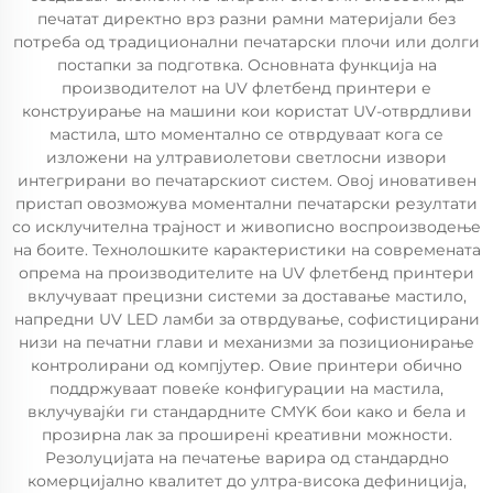
печатат директно врз разни рамни материјали без
потреба од традиционални печатарски плочи или долги
постапки за подготвка. Основната функција на
производителот на UV флетбенд принтери е
конструирање на машини кои користат UV-отврдливи
мастила, што моментално се отврдуваат кога се
изложени на ултравиолетови светлосни извори
интегрирани во печатарскиот систем. Овој иновативен
пристап овозможува моментални печатарски резултати
со исклучителна трајност и живописно воспроизводење
на боите. Технолошките карактеристики на современата
опрема на производителите на UV флетбенд принтери
вклучуваат прецизни системи за доставање мастило,
напредни UV LED ламби за отврдување, софистицирани
низи на печатни глави и механизми за позиционирање
контролирани од компјутер. Овие принтери обично
поддржуваат повеќе конфигурации на мастила,
вклучувајќи ги стандардните CMYK бои како и бела и
прозирна лак за проширенi креативни можности.
Резолуцијата на печатење варира од стандардно
комерцијално квалитет до ултра-висока дефиниција,