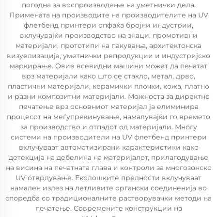
погодна за воспроизводење на уметнички дела.
Примената на производите на производителите на UV
флетбенд принтери опфаќа бројни индустрии,
вклучувајќи производство на знаци, промотивни
материјали, прототипи на пакувања, архитектонска
визуелизација, уметнички репродукции и индустријско
маркирање. Овие всевидни машини можат да печатат
врз материјали како што се стакло, метал, дрво,
пластични материјали, керамички плочки, кожа, платно
и разни композитни материјали. Можноста за директно
печатење врз основниот материјал ја елиминира
процесот на меѓупрекинување, намалувајќи го времето
за производство и отпадот од материјали. Многу
системи на производители на UV флетбенд принтери
вклучуваат автоматизирани карактеристики како
детекција на дебелина на материјалот, прилагодување
на висина на печатната глава и контроли за многозонско
UV отврдување. Еколошките предности вклучуваат
намален излез на летливите органски соединенија во
споредба со традиционалните растворувачки методи на
печатење. Современите конструкции на