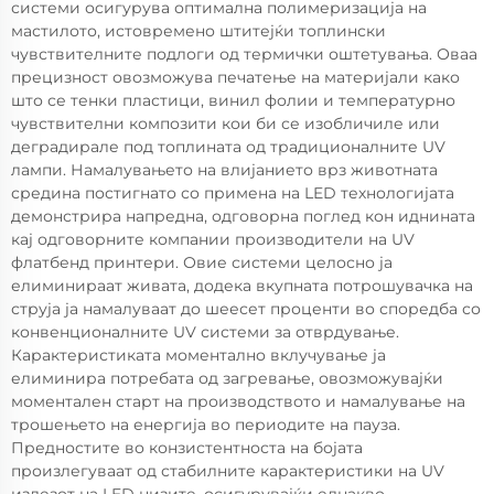
системи осигурува оптимална полимеризација на
мастилото, истовремено штитејќи топлински
чувствителните подлоги од термички оштетувања. Оваа
прецизност овозможува печатење на материјали како
што се тенки пластици, винил фолии и температурно
чувствителни композити кои би се изобличиле или
деградирале под топлината од традиционалните UV
лампи. Намалувањето на влијанието врз животната
средина постигнато со примена на LED технологијата
демонстрира напредна, одговорна поглед кон иднината
кај одговорните компании производители на UV
флатбенд принтери. Овие системи целосно ја
елиминираат живата, додека вкупната потрошувачка на
струја ја намалуваат до шеесет проценти во споредба со
конвенционалните UV системи за отврдување.
Карактеристиката моментално вклучување ја
елиминира потребата од загревање, овозможувајќи
моментален старт на производството и намалување на
трошењето на енергија во периодите на пауза.
Предностите во конзистентноста на бојата
произлегуваат од стабилните карактеристики на UV
излезот на LED низите, осигурувајќи еднакво