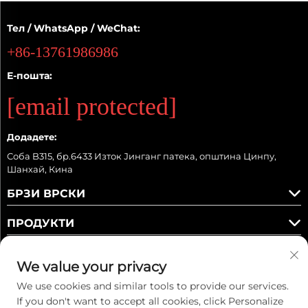
Тел / WhatsApp / WeChat:
+86-13761986986
Е-пошта:
[email protected]
Додадете:
Соба B315, бр.6433 Изток Јинганг патека, општина Цинпу,
Шанхай, Кина
БРЗИ ВРСКИ
ПРОДУКТИ
We value your privacy
We use cookies and similar tools to provide our services.
Следете ни
If you don't want to accept all cookies, click Personalize