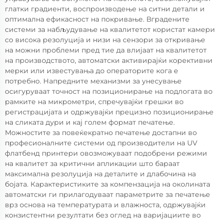
глатки градиенти, воспроизводење на ситни детали и
оптимална ефикасност на покривање. Вградените
системи за набљудување на квалитетот користат камери
со висока резолуција и низи на сензори за откривање
на можни проблеми пред тие да влијаат на квалитетот
на производството, автоматски активирајќи корективни
мерки или известувања до операторите кога е
потребно. Напредните механизми за унесување
осигуруваат точност на позиционирање на подлогата во
рамките на микрометри, спречувајќи грешки во
регистрацијата и одржувајќи прецизно позиционирање
на сликата дури и кај голем формат печатење.
Можностите за повеќекратно печатење достапни во
професионалните системи од производители на UV
флатбенд принтери овозможуваат подобрени режими
на квалитет за критични апликации што бараат
максимална резолуција на деталите и длабочина на
бојата. Карактеристиките за компензација на околината
автоматски ги прилагодуваат параметрите за печатење
врз основа на температурата и влажноста, одржувајќи
конзистентни резултати без оглед на варијациите во