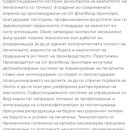
Софистицираните системи за контрола на квалитетот на
печатењето со точност, вградени во современата
опрема од произведувачи на UV флатбенд принтери,
осигуруваат постојани, професионални резултати кои ги
задоволуваат највисоките стандарди на квалитет во
сите апликации. Овие напредни контролнi механизми
вклучуваат повеќе технологии кои работат во
координација за да ја одржат исклучителната точност на
печатењето, верноста на бојата и квалитетот на
површината во текот на производството. Престижен
производител на UV флатбенд принтери вклучува
автоматизирани системи за порамнување на печатните
глави кои континуирано го следат и прилагодуваат
позиционирањето на дюзите за да се спречи појавата на
ленти и да се осигури униформно распрснување на
мастилото. Софистицираните системи за управување со
боја користат напредни техники за профилирање и
интеграција на спектрофотометри за постигнување
прецизна репродукција на бојата низ различни типови
на подлоги и услови на печатење. Технологијата со
променлива големина на капката овозможува прецизно
управување со волуменот на мастилото, овозможувајќи