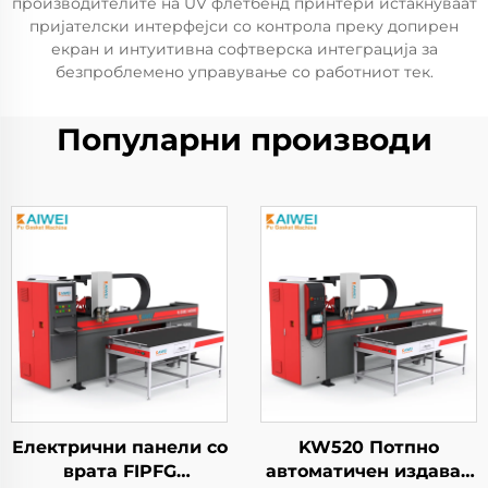
производителите на UV флетбенд принтери истакнуваат
пријателски интерфејси со контрола преку допирен
екран и интуитивна софтверска интеграција за
безпроблемено управување со работниот тек.
Популарни производи
Електрични панели со
KW520 Потпно
врата FIPFG
автоматичен издавач