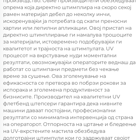
производство. Овие производители обезбедуваат
опрема која директно штимплира на скоро секој
рамен материјал дебел до неколку инчи,
искоренувајќи ја потребата од скапи преносни
хартии или лепилни апликации. Овој пристап на
директно штимплирање ги намалува трошоците
за материјали, истовремено подобрувајќи ги
квалитетот и трајноста на штимпулата. UV
процесот на вкрстување нуди моментални
резултати, овозможувајќи операторите веднаш да
работат со штимпани предмети без чекање
време за сушење. Ова зголемување на
ефикасноста се претвора во побрзи рокови за
испорака и зголемена продуктивност за
бизнисите. Производител на квалитетни UV
флетбенд штепсери гарантира дека нивните
машини даваат постојани, професионални
резултати со минимална интервенција од страна
на операторот. Отпорноста на цртање и бледеење
на UV-вкрстените мастила обезбедува
долготрајни штимпули кои го задржуваат својот