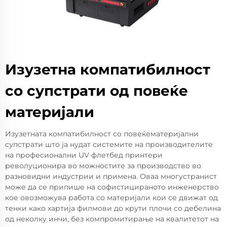
Изузетна компатибилност
со супстрати од повеќе
материјали
Изузетната компатибилност со повеќематеријални
супстрати што ја нудат системите на производителите
на професионални UV флетбед принтери
револуционира во можностите за производство во
разновидни индустрии и примена. Оваа многустранист
може да се припише на софистицираното инженерство
кое овозможува работа со материјали кои се движат од
тенки како хартија филмови до крути плочи со дебелина
од неколку инчи, без компромитирање на квалитетот на