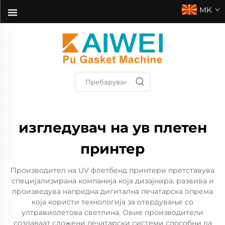
MK
изгледувач на ув плетен
принтер
Производител на UV флетбенд принтери претставува
специјализирана компанија која дизајнира, развива и
произведува напредна дигитална печатарска опрема
која користи технологија за отврдување со
ултравиолетова светлина. Овие производители
создаваат сложени печатарски системи способни да