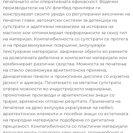
печатењето или оперативната ефикасност. Водечки
производители на UV флетбед принтери ги
конструираат своите уреди со регулирачки височини на
печатни глави, автоматски системи за детекција на
супстрати и адаптивни механизми за испорака на
мастило кои оптимизираат перформансите за секој тип
на материјал. Компатибилноста со супстрати се протега
и на предизвикувачки површини, вклучувајќи
текстуирани материјали, закривени објекти во рамките
на дозволената дебелина и композитни материјали кои
комбинираат различни својства. Можноста за печатење
на стакло овозможува архитектонска примена,
декоративни панели и промотивни дисплеи со изузетна
јасност и адхезија. Печатењето на метални супстрати
отвора можности во индустријското маркирање,
промотивни производи и архитектонски знаци со
трајни, временски отпорни резултати. Примената на
печатење на дрво вклучува украсување на мебел,
архитектонски елементи и посебни знаци со естетиката
на природни материјали подобрена со дигитална
прецизност. Компатибилноста со пластични материјали
вклучува крути супстрати како акрил, поликарбонат и