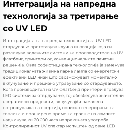
Интеграција на напредна
технологија за третирање
со UV LED
Интеграцијата на напредна технологија за UV LED
отврдување претставува клучна иновација која ги
разликува водечките системи на производители на UV
флатбенд принтери од конвенционалните печатни
решенија. Оваа софистицирана технологија ја заменува
традиционалната живина парна лампа со енергетски
ефективни LED низи што овозможуваат моментално
вклучување и прецизно управување со отврдувањето.
Кога производител на UV флатбенд принтери вградува
LED системи за отврдување, тој обезбедува значителни
оперативни предности, вклучувајќи намалена
потрошувачка на енергија, пониско генерирање на
топлина и проширено време на траење на лампите
надминувајќи 20.000 часа непрекината употреба.
Контролираниот UV спектар испуштен од овие LED