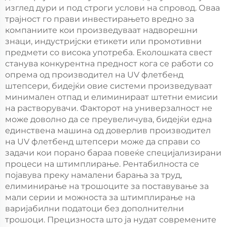
изглед дури и под строги услови на спровод. Оваа
трајност го прави инвестирањето вредно за
компаниите кои произведуваат надворешни
знаци, индустријски етикети или промотивни
предмети со висока употреба. Еколошката свест
станува конкурентна предност кога се работи со
опрема од производител на UV флетбенд
штепсери, бидејќи овие системи произведуваат
минимален отпад и елиминираат штетни емисии
на растворувачи. Факторот на универзалност не
може доволно да се преувеличува, бидејќи една
единствена машина од доверлив производител
на UV флетбенд штепсери може да справи со
задачи кои порано бараа повеќе специјализирани
процеси на штимплирање. Рентабилноста се
појавува преку намалени барања за труд,
елиминирање на трошоците за поставување за
мали серии и можноста за штимплирање на
варијабилни податоци без дополнителни
трошоци. Прецизноста што ја нудат современите