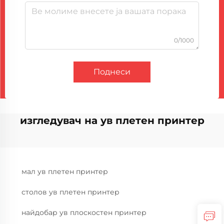
0/1000
Поднеси
изгледувач на ув плетен принтер
мал ув плетен принтер
столов ув плетен принтер
найдобар ув плоскостен принтер