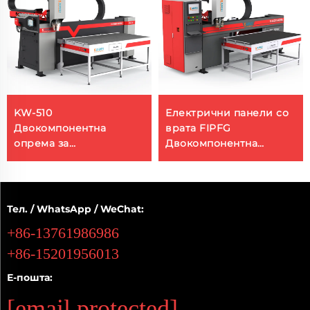
KW-510
Електрични панели со
Двокомпонентна
врата FIPFG
опрема за
Двокомпонентна
распылување на
полиуретан машина за
полиуретанова пенка
печатење
Извор на
производител Машина
Тел. / WhatsApp / WeChat:
за силиконска пенка
+86-13761986986
+86-15201956013
Е-пошта:
[email protected]