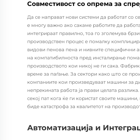
Совместивост со опрема за спр
Да се направат нови системи да работат со 
е многу важно ако сакаме работите да работ
интегрираат правилно, тоа го зголемува брз
производствен процес е помалку комплицир
видови пенова пена и нивните специфични а
на компатибилноста пред инсталирање помаг
производството кои никој не ги сака. Фабри
време за паѓање. За сектори како што се пр
компаниите кои произведуваат машини за дис
непрекината работа ја прави целата разлика.
секој пат кога ќе ги користат своите машини
биде катастрофа за квалитетот на производо
Автоматизација и Интеграц