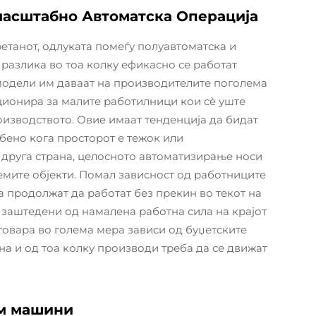
масштабно Автоматска Операција
етанот, одлуката помеѓу полуавтоматска и
разлика во тоа колку ефикасно се работат
модели им даваат на производителите поголема
ционира за малите работилници кои сè уште
оизводството. Овие имаат тенденција да бидат
бено кога просторот е тежок или
 друга страна, целосното автоматизирање носи
мите објекти. Помал зависност од работниците
 продолжат да работат без прекин во текот на
 заштедени од намалена работна сила на крајот
дговара во голема мера зависи од буџетските
а и од тоа колку производи треба да се движат
ом машини