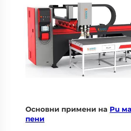
Основни примени на
Pu м
пени