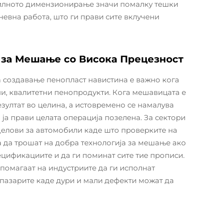
илното димензионирање значи помалку тешки
невна работа, што ги прави сите вклучени
 за Мешање со Висока Прецезност
 создавање пенопласт навистина е важно кога
ни, квалитетни пенопродукти. Кога мешавицата е
зултат во целина, а истовремено се намалува
 ја прави целата операција позелена. За сектори
делови за автомобили каде што проверките на
а да трошат на добра технологија за мешање ако
ецификациите и да ги поминат сите тие прописи.
 помагаат на индустриите да ги исполнат
 пазарите каде дури и мали дефекти можат да