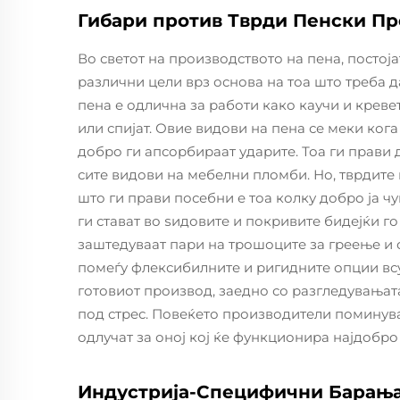
Гибари против Тврди Пенски П
Во светот на производството на пена, постоја
различни цели врз основа на тоа што треба 
пена е одлична за работи како каучи и креве
или спијат. Овие видови на пена се меки ког
добро ги апсорбираат ударите. Тоа ги прави 
сите видови на мебелни пломби. Но, тврдите
што ги прави посебни е тоа колку добро ја ч
ги стават во ѕидовите и покривите бидејќи го
заштедуваат пари на трошоците за греење и 
помеѓу флексибилните и ригидните опции всу
готовиот производ, заедно со разгледувањата
под стрес. Повеќето производители поминуваа
одлучат за оној кој ќе функционира најдобро 
Индустрија-Специфични Барања 