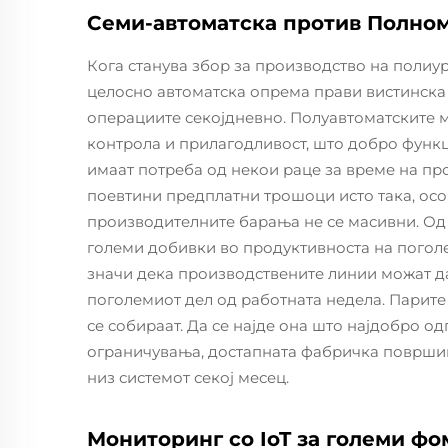
Семи-автоматска против Полно
Кога станува збор за производство на полиур
целосно автоматска опрема прави вистинска 
операциите секојдневно. Полуавтоматските 
контрола и прилагодливост, што добро функ
имаат потреба од некои раце за време на пр
поевтини предплатни трошоци исто така, осо
производителните барања не се масивни. Од
големи добивки во продуктивноста на поголе
значи дека производствените линии можат да
поголемиот дел од работната недела. Парите
се собираат. Да се најде она што најдобро о
ограничувања, достапната фабричка површин
низ системот секој месец.
Мониторинг со IoT за големи ф