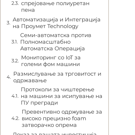
спрејовање полиуретан
пена
Автоматизација и Интеграција
на Проумет Technology
Семи-автоматска против
Полномасштабно
Автоматска Операција
Мониторинг со IoT за
големи фом машини
Размислување за трговитост и
одржавање
Протоколи за чиштерење
на машини за исипување на
ПУ прегради
Превентивно одржување за
високо прецизно foam
затворачко опрема
Доказ за вашата инвестиција