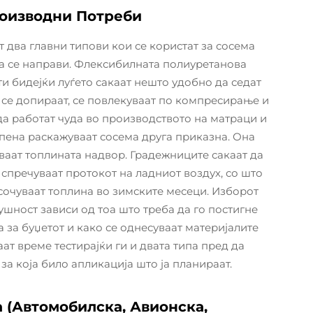
роизводни Потреби
т два главни типови кои се користат за сосема
да се направи. Флексибилната полиуретанова
ти бидејќи луѓето сакаат нешто удобно да седат
а се допираат, се повлекуваат по компресирање и
да работат чуда во производството на матраци и
 пена раскажуваат сосема друга приказна. Она
уваат топлината надвор. Градежниците сакаат да
 спречуваат протокот на ладниот воздух, со што
сочуваат топлина во зимските месеци. Изборот
шност зависи од тоа што треба да го постигне
 за буџетот и како се однесуваат материјалите
т време тестирајќи ги и двата типа пред да
за која било апликација што ја планираат.
(Автомобилска, Авионска,