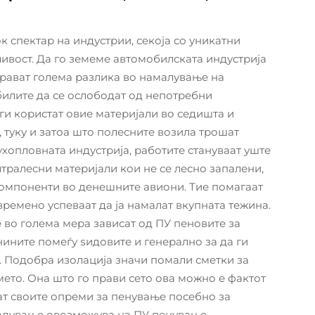
 спектар на индустрии, секоја со уникатни
ивост. Да го земеме автомобилската индустрија
прават голема разлика во намалување на
билите да се ослободат од непотребни
и користат овие материјали во седишта и
 туку и затоа што полесните возила трошат
хопловната индустрија, работите стануваат уште
тралесни материјали кои не се лесно запалени,
омпоненти во денешните авиони. Тие помагаат
времено успеваат да ја намалат вкупната тежина.
 во голема мера зависат од ПУ пеновите за
нините помеѓу ѕидовите и генерално за да ги
. Подобра изолација значи помали сметки за
мето. Она што го прави сето ова можно е фактот
ат своите опреми за пенување посебно за
агодување овозможува на ПУ пенување