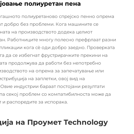
ејовање полиуретан пена
сегашното полиуретаново спрејско пенно опрема
ат добро без проблеми. Кога машините се
ината на производството додека целиот
ан. Работниците многу полесно префрлаат разни
пликации кога сè оди добро заедно. Проверката
а да се избегнат фрустрирачките прекини на
ката продолжува да работи без непотребно
оизводството на опрема за запечатување или
трибуција на заплетки, овој вид на
 Овие индустрии бараат постојани резултати
, па секој проблем со компатибилноста може да
т и распоредите за испорака.
ија на Проумет Technology