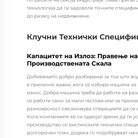
технологија да ги задоволи точните специфи
до развој на недвижнини.
Клучни Технички Специфи
Капацитет на Излоз: Правење н
Производствената Скала
Добивањето добро разбирање за тоа што всу
е прилично важно кога се избира машина за 
износ. Добра машина треба да работи на раз
се работи само за мали тестови или за прои
разноврсност овозможува операциите да се 
Кога компаниите ќе си одвојат време да ги у
производство со вистинските технички специ
долгорочен план, додека го подобруваат начи