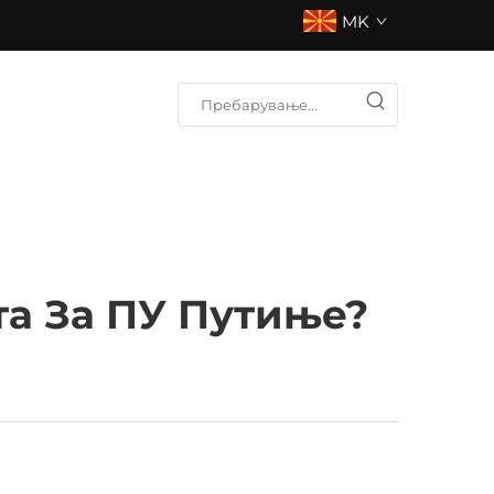
MK
а За ПУ Путиње?