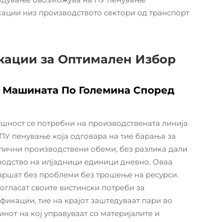
кации низ производството сектори од транспорт
кации за Оптимален Избор
а Машината По Големина Според
шност се потребни на производствената линија
ПУ пенување која одговара на тие барања за
лични производствени обеми, без разлика дали
зводство на илјадници единици дневно. Оваа
вршат без проблеми без трошење на ресурси.
согласат своите вистински потреби за
фикации, тие на крајот заштедуваат пари во
нот на кој управуваат со материјалите и