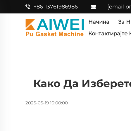
+86-13761986986
[email p
Начина
За Н
Контактирајте 
Како Да Избере
2025-05-19 10:00:00