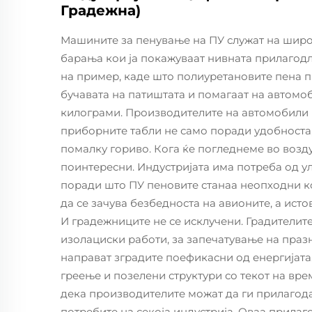
Градежна)
Машините за пенување на ПУ служат на широк
барања кои ја покажуваат нивната прилагодл
на пример, каде што полиуретановите пена 
бучавата на патиштата и помагаат на автомо
килограми. Производителите на автомобили г
приборните табли не само поради удобноста,
помалку гориво. Кога ќе погледнеме во возду
поинтересни. Индустријата има потреба од ул
поради што ПУ пеновите станаа неопходни к
да се зачува безбедноста на авионите, а исто
И градежниците не се исклучени. Градителите
изолациски работи, за запечатување на праз
направат зградите поефикасни од енергијата
греење и позелени структури со текот на вре
дека производителите можат да ги прилагод
потребите на секоја индустрија. Оваа прил