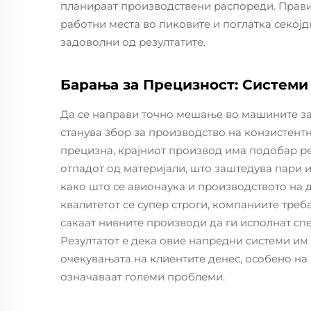
планираат производствени распореди. Прав
работни места во пиковите и поглатка секојд
задоволни од резултатите.
Барања за Прецизност: Системи
Да се направи точно мешање во машините за
станува збор за производство на конзистент
прецизна, крајниот производ има подобар ре
отпадот од материјали, што заштедува пари и
како што се авионаука и производството на 
квалитетот се супер строги, компаниите треб
сакаат нивните производи да ги исполнат сп
Резултатот е дека овие напредни системи им
очекувањата на клиентите денес, особено на
означаваат големи проблеми.