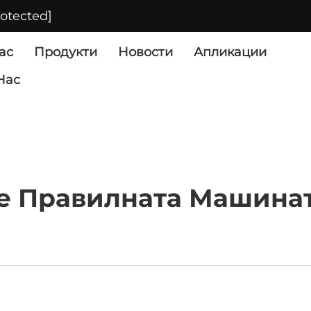
rotected]
ас
Продукти
Новости
Апликации
Нас
те Правилната Машинат