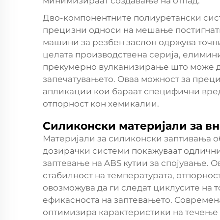
минимизираат создавање на отпад.
Дво-компонентните полиуретански сист
прецизни односи на мешање постигнати
машини за резбен заслон
одржува точн
целата производствена серија, елимин
прекумерно вулканизирање што може да
запечатувањето. Оваа можност за прец
апликации кои бараат специфични вред
отпорност кон хемикалии.
Силиконски материјали за в
Материјали за силиконски заптивања 
дозирачки системи покажуваат одлични
заптевање на ABS кутии за спојување. 
стабилност на температурата, отпорнос
овозможува да ги следат циклусите на 
ефикасноста на заптевањето. Современа
оптимизира карактеристики на течење 