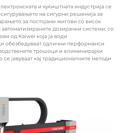
ектронската и куќиштната индустрија се
осигурувањето на сигурни решенија за
арањето за постојани жигови со висок
о автоматизираните дозирачки системи, со
ви од Kaiwei која ја води
ди обезбедуваат одлични перформанси
зводствените трошоци и елиминирајќи
 се јавуваат кај традиционалните методи