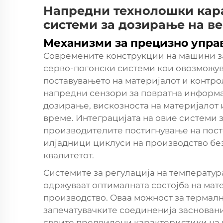
Напредни технолошки кар
системи за дозирање на в
Механизми за прецизно упра
Современите конструкции на машини з
серво-погонски системи кои овозможув
поставувањето на материјалот и контро
напредни сензори за повратна информа
дозирање, вискозноста на материјалот 
време. Интеграцијата на овие системи 
производителите постигнување на посто
илјадници циклуси на производство бе
квалитетот.
Системите за регулација на температур
одржуваат оптималната состојба на мате
производство. Оваа можност за термал
запечатувачките соединенија засновани
своите предвидени карактеристики на 