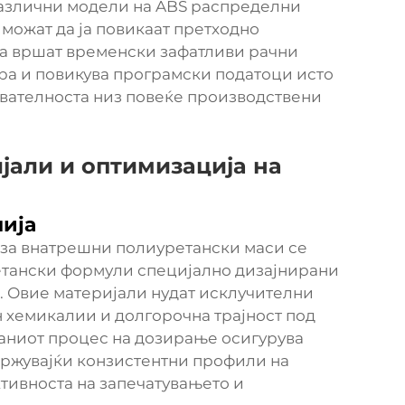
азлични модели на ABS распределни
 можат да ја повикаат претходно
да вршат временски зафатливи рачни
ра и повикува програмски податоци исто
ователноста низ повеќе производствени
јали и оптимизација на
ија
за внатрешни полиуретански маси се
ретански формули специјално дизајнирани
е. Овие материјали нудат исклучителни
н хемикалии и долгорочна трајност под
аниот процес на дозирање осигурува
држувајќи конзистентни профили на
тивноста на запечатувањето и