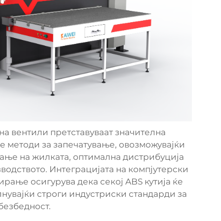
на вентили претставуваат значителна
е методи за запечатување, овозможувајќи
вање на жилката, оптимална дистрибуција
водството. Интеграцијата на компјутерски
рање осигурува дека секој ABS кутија ќе
лнувајќи строги индустриски стандарди за
безбедност.