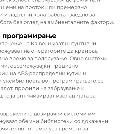
 шеми на проток или премерзно
 и ладилни кола работат заедно за
бота без оглед на амбиенталните фактори.
а програмирање
лечење на Кајвеј имаат интуитивни
ожуваат на операторите да креираат
но време за подесување. Овие системи
еми, овозможувајќи прецизно
ии на ABS распределни кутии и
Флексибилноста во програмирањето се
јалот, профили на забрзување и
што ја оптимизираат изолацијата за
современите дозирачки системи им
ржуваат обемни библиотеки со докажани
ачително го намалува времето за