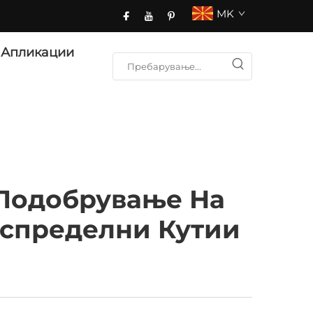
MK
Апликации
Подобрување На
аспределни Кутии