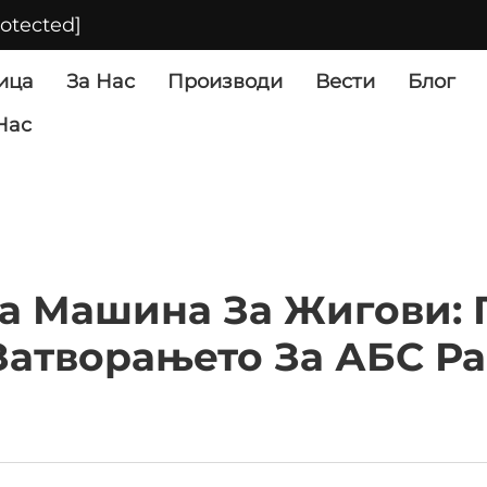
rotected]
ица
За Нас
Производи
Вести
Блог
Нас
а Машина За Жигови: 
Затворањето За АБС Р