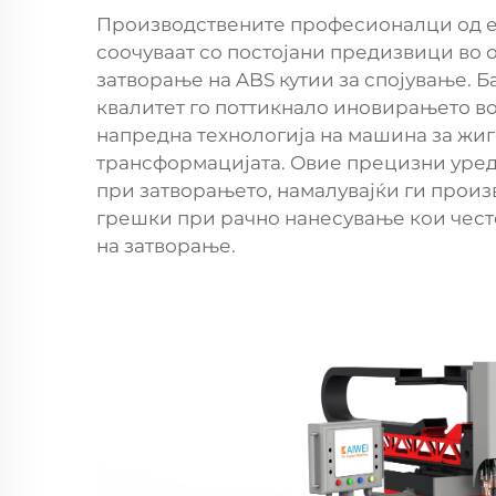
Производствените професионалци од ел
соочуваат со постојани предизвици во 
затворање на ABS кутии за спојување. Б
квалитет го поттикнало иновирањето в
напредна технологија на машина за жиго
трансформацијата. Овие прецизни уре
при затворањето, намалувајќи ги прои
грешки при рачно нанесување кои често
на затворање.