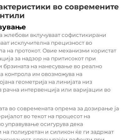
актеристики во современите
ентили
вување
а жлебови вклучуваат софистикирани
аат исклучителна прецизност во
ла на протокот. Овие механизми користат
ција за надзор на притисокот при
и брзината на нанесување во реално
за контрола им овозможува на
јана геометрија на линијата низ
з рачна интервенција или варијации во
ата во современата опрема за дозирање ја
ријалот во текот на процесот на
но управување осигурува дека
 на полиуретан и силикон ќе ги задржат
вискозност, спречувајќи дефекти при