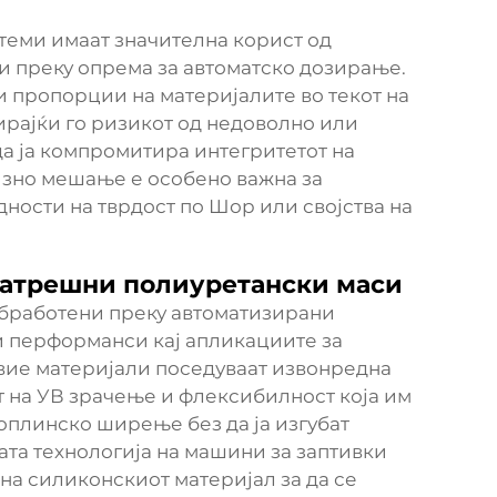
еми имаат значителна корист од
 преку опрема за автоматско дозирање.
и пропорции на материјалите во текот на
ирајќи го ризикот од недоволно или
 ја компромитира интегритетот на
изно мешање е особено важна за
ности на тврдост по Шор или својства на
натрешни полиуретански маси
обработени преку автоматизирани
 перформанси кај апликациите за
Овие материјали поседуваат извонредна
т на УВ зрачење и флексибилност која им
топлинско ширење без да ја изгубат
та технологија на машини за заптивки
на силиконскиот материјал за да се