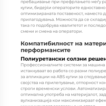
пребацивање при префрлањето меѓу р
кутии, бидејќи операторите едноставно
оптимизираната поставеност, наместо 
прилагодувања. Можноста да се склади
така го подобрува квалитетот и послед
смени и смена на оператори.
Компатибилност на матери
перформансите
Полиуретански солзни решен
Профессионалните системи за машина 
истакнуваат во работа со разни полиу
за апликации на ABS кутии за спојувањ
својства на прилепување, отпорност ко
строги временски услови. Автоматизир
оптимална употреба на материјалот, за
вулканизација кои максимизираат ефек