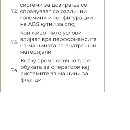
системи за дозирање се
справуваат со различни
големини и конфигурации
на ABS кутии за спој
Кои животните услови
влијаат врз перформансите
на машината за внатрешни
материјали
Колку време обично трае
обуката за оператори кај
системите за машини за
фланци