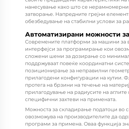
нанесување како што се нерамномерни
затворање. Напредните грејни елементи
обезбедување на стабилни услови за ра
Автоматизирани можности з
Современите платформи за машини за в
интерфејси за програмирање кои овозм
сложени шеми за дозирање со минимал
поддржуваат повеќе координатни сист
позиционирање за неправилни геометр
прилагодени конфигурации на кутии. 
протега на брзини на течење на матери
прилагодување на радиусите на аглите 
специфични захтеви на примената.
Можноста за складирање податоци во 
овозможува на производителите да од
програми за примена. Оваа функција зн