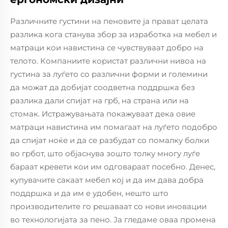
Различните густини на пеновите ја прават целата
разлика кога станува збор за изработка на мебел и
матраци кои навистина се чувствуваат добро на
телото. Компаниите користат различни нивоа на
густина за луѓето со различни форми и големини
да можат да добијат соодветна поддршка без
разлика дали спијат на грб, на страна или на
стомак. Истражувањата покажуваат дека овие
матраци навистина им помагаат на луѓето подобро
да спијат ноќе и да се разбудат со помалку болки
во грбот, што објаснува зошто толку многу луѓе
бараат кревети кои им одговараат посебно. Денес,
купувачите сакаат мебел кој и да им дава добра
поддршка и да им е удобен, нешто што
производителите го решаваат со нови иновации
во технологијата за пено. Ја гледаме оваа промена