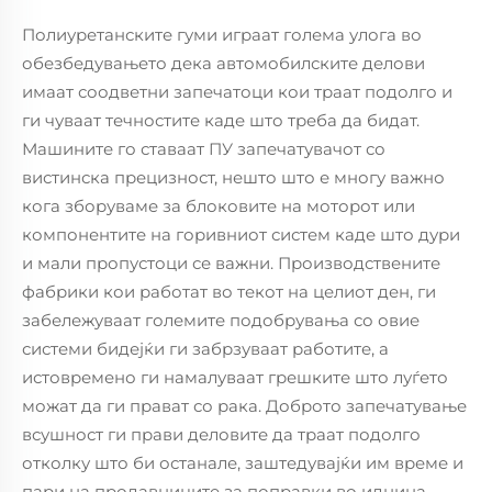
Полиуретанските гуми играат голема улога во
обезбедувањето дека автомобилските делови
имаат соодветни запечатоци кои траат подолго и
ги чуваат течностите каде што треба да бидат.
Машините го ставаат ПУ запечатувачот со
вистинска прецизност, нешто што е многу важно
кога зборуваме за блоковите на моторот или
компонентите на горивниот систем каде што дури
и мали пропустоци се важни. Производствените
фабрики кои работат во текот на целиот ден, ги
забележуваат големите подобрувања со овие
системи бидејќи ги забрзуваат работите, а
истовремено ги намалуваат грешките што луѓето
можат да ги прават со рака. Доброто запечатување
всушност ги прави деловите да траат подолго
отколку што би останале, заштедувајќи им време и
пари на продавниците за поправки во иднина.