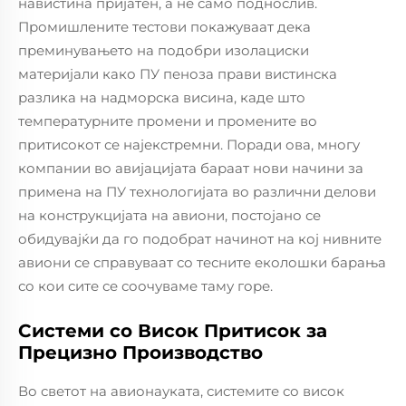
навистина пријатен, а не само поднослив.
Промишлените тестови покажуваат дека
преминувањето на подобри изолациски
материјали како ПУ пеноза прави вистинска
разлика на надморска висина, каде што
температурните промени и промените во
притисокот се најекстремни. Поради ова, многу
компании во авијацијата бараат нови начини за
примена на ПУ технологијата во различни делови
на конструкцијата на авиони, постојано се
обидувајќи да го подобрат начинот на кој нивните
авиони се справуваат со тесните еколошки барања
со кои сите се соочуваме таму горе.
Системи со Висок Притисок за
Прецизно Производство
Во светот на авионауката, системите со висок