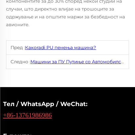
компонентите за до 30% според некои студии на
случаи, што директно влијае на трошоците за
одржување и на општите маржи за безбедност на
авионите.
Пред :
Какоradi PU пенења машина?
Следно :
Машини за ПУ Путиње со Автомобилска Квалитета: 20 Апликации од Зачинување на Батеријски Капаци до Зачинување на Врата
Тел / WhatsApp / WeChat:
+86-13761986986