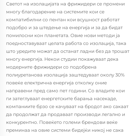
Светот на изолацијата на фрижидери се промени
многу благодарение на системите кои се
компатибилни со пентан кои всушност работат
подобро и за штедење на енергија и за да бидат
помилосни кон планетата. Овие нови методи ја
поедноставуваат целата работа со изолација, така
што уредите можат да останат ладни без да трошат
многу енергија. Некои студии покажуваат дека
модерните фрижидери со подобрена
полиуретанова изолација заштедуваат околу 30%
повеќе електрична енергија отколку оние
направени пред само пет години. Со владите кои
ги затеглуваат енергетските барања насекаде,
компаниите брзо се качуваат на бродот ако сакаат
да продолжат да продаваат производи легално и
конкурентно. Повеќето големи брендови веќе
преминаа на овие системи бидејќи никој не сака