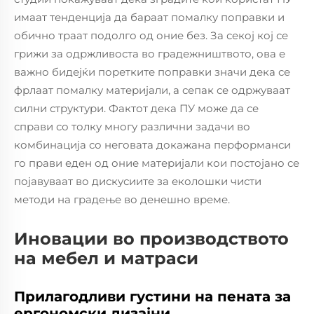
имаат тенденција да бараат помалку поправки и
обично траат подолго од оние без. За секој кој се
грижи за одржливоста во градежништвото, ова е
важно бидејќи поретките поправки значи дека се
фрлаат помалку материјали, а сепак се одржуваат
силни структури. Фактот дека ПУ може да се
справи со толку многу различни задачи во
комбинација со неговата докажана перформанси
го прави еден од оние материјали кои постојано се
појавуваат во дискусиите за еколошки чисти
методи на градење во денешно време.
Иновации во производството
на мебел и матраси
Прилагодливи густини на пената за
ергономски дизајни