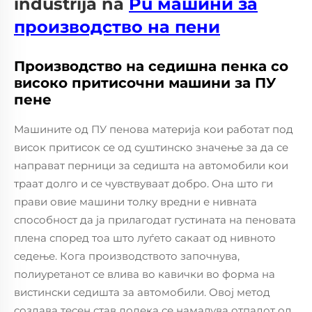
industrija na
Pu машини за
производство на пени
Производство на седишна пенка со
високо притисочни машини за ПУ
пене
Машините од ПУ пенова материја кои работат под
висок притисок се од суштинско значење за да се
направат перници за седишта на автомобили кои
траат долго и се чувствуваат добро. Она што ги
прави овие машини толку вредни е нивната
способност да ја прилагодат густината на пеновата
плена според тоа што луѓето сакаат од нивното
седење. Кога производството започнува,
полиуретанот се влива во кавички во форма на
вистински седишта за автомобили. Овој метод
создава тесен став додека се намалува отпадот од