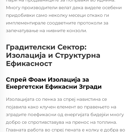
Многу производители велат дека виделе осебени
придобивки само неколку месеци откако ги
имплементирале соодветните протоколи за
запечатување на нивните конзоли.
Градителски Сектор:
Изолација и Структурна
Ефикасност
Спрей Фоам Изолација за
Енергетски Ефикасни Згради
Изолацијата со пенка за спреј навистина се
појавила како клучен елемент во правењето на
зградите поефикасни од енергијата бидејќи многу
добро се спротивставува на пренос на топлина.
Главната работа во спреј пената е колку е добра во