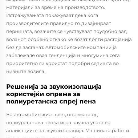
материјали за време на производството.
Истражувањата покажуваат дека кога
производителите правилно го дизајнираат
перницата, возачите се чувствуваат поудобно зад
воланот, особено откако ќе возат долги растојанија
без да застанат. Автомобилските компании ја
забележале оваа тенденција и многумина сега
приоритетно ги користат подобри седишта во
нивните возила.
Решенија за звукоизолација
користејќи опрема за
полиуретанска спреј пена
Во автомобилскиот свет, опремата од
полиуретанова пенка игра клучна улога во
апликациите за звукоизолација. Машината работи