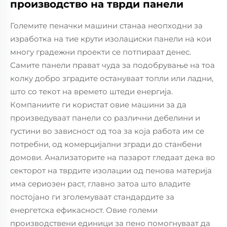
производство на тврди панели
Големите пеначки машини станаа неопходни за
изработка на тие крути изолациски панели на кои
многу градежни проекти се потпираат денес.
Самите панели прават чуда за подобрување на тоа
колку добро зградите остануваат топли или ладни,
што со текот на времето штеди енергија.
Компаниите ги користат овие машини за да
произведуваат панели со различни дебелини и
густини во зависност од тоа за која работа им се
потребни, од комерцијални згради до станбени
домови. Анализаторите на пазарот гледаат дека во
секторот на тврдите изолации од пенова материја
има сериозен раст, главно затоа што владите
постојано ги зголемуваат стандардите за
енергетска ефикасност. Овие големи
производствени единици за пено помогнуваат да