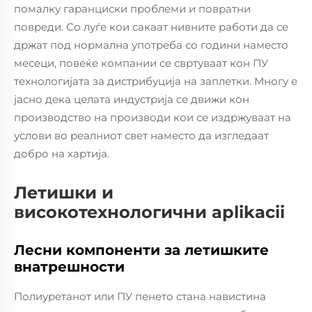
помалку гаранциски проблеми и повратни
повреди. Со луѓе кои сакаат нивните работи да се
држат под нормална употреба со години наместо
месеци, повеќе компании се свртуваат кон ПУ
технологијата за дистрибуција на заплетки. Многу е
јасно дека целата индустрија се движи кон
производство на производи кои се издржуваат на
услови во реалниот свет наместо да изгледаат
добро на хартија.
Летишки и
високотехнологични aplikacii
Лесни компоненти за летишките
внатрешности
Полиуретанот или ПУ пенето стана навистина