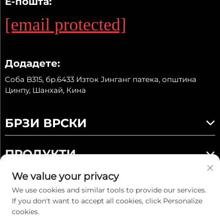
Е-пошта:
[email protected]
Додадете:
Соба B315, бр.6433 Изток Јинганг патека, општина
Цинпу, Шанхай, Кина
БРЗИ ВРСКИ
ПРОДУКТИ
We value your privacy
We use cookies and similar tools to provide our services.
If you don't want to accept all cookies, click Personalize
Ауторско право © 2025 Kaiwei Intelligent Technology
cookies.
(Shanghai) Co., Ltd. Сите права се задржани. -