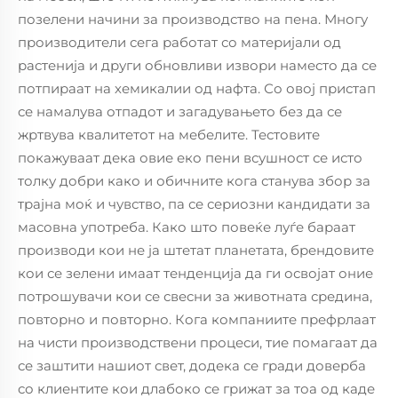
позелени начини за производство на пена. Многу
производители сега работат со материјали од
растенија и други обновливи извори наместо да се
потпираат на хемикалии од нафта. Со овој пристап
се намалува отпадот и загадувањето без да се
жртвува квалитетот на мебелите. Тестовите
покажуваат дека овие еко пени всушност се исто
толку добри како и обичните кога станува збор за
трајна моќ и чувство, па се сериозни кандидати за
масовна употреба. Како што повеќе луѓе бараат
производи кои не ја штетат планетата, брендовите
кои се зелени имаат тенденција да ги освојат оние
потрошувачи кои се свесни за животната средина,
повторно и повторно. Кога компаниите префрлаат
на чисти производствени процеси, тие помагаат да
се заштити нашиот свет, додека се гради доверба
со клиентите кои длабоко се грижат за тоа од каде