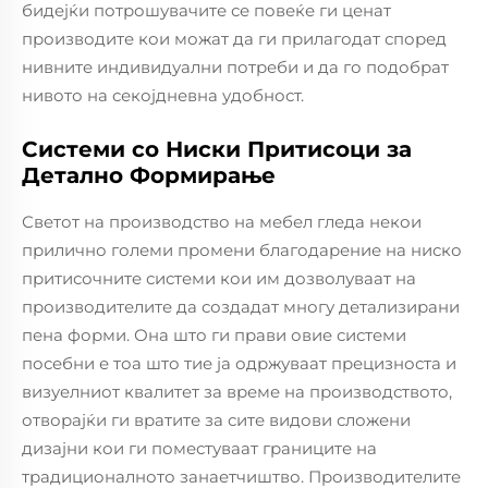
бидејќи потрошувачите се повеќе ги ценат
производите кои можат да ги прилагодат според
нивните индивидуални потреби и да го подобрат
нивото на секојдневна удобност.
Системи со Ниски Притисоци за
Детално Формирање
Светот на производство на мебел гледа некои
прилично големи промени благодарение на ниско
притисочните системи кои им дозволуваат на
производителите да создадат многу детализирани
пена форми. Она што ги прави овие системи
посебни е тоа што тие ја одржуваат прецизноста и
визуелниот квалитет за време на производството,
отворајќи ги вратите за сите видови сложени
дизајни кои ги поместуваат границите на
традиционалното занаетчиштво. Производителите