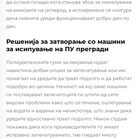
да остане позади кога станува збор за намалување
на емисиите на јаглерод, а истовремено се осигура
дека нивните уреди функционираат добро ден по
ден.
Решенија за затворање со машини
за исипување на ПУ прегради
Полиуретанските гуми за лекување нудат
навистина добри опции за запечатување кои им
помагаат на уредите да траат подолго и да работат
подобро во целина. Начинот на кој овие машини
ги поставуваат запечатоците ги штити од сите
видови проблеми како што се течење, оштетување
на водата и вадење на нечистотија, што значи дека
уредите едноставно траат подолго. Некои студии
покажаа дека кога производителите го имаат
исправно запечатувањето, тие гледаат многу