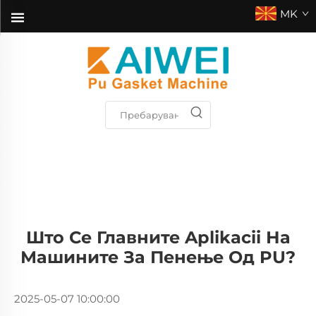
MK
Што Се Главните Aplikacii На
Машините За Пенење Од PU?
2025-05-07 10:00:00