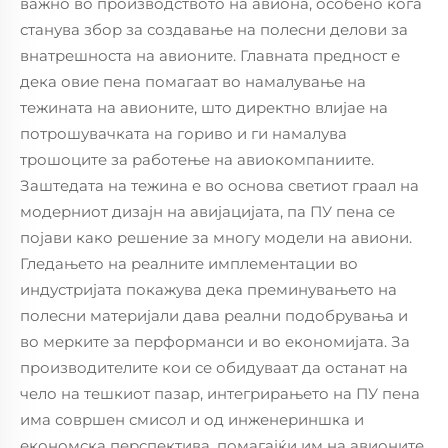
важно во производството на авиона, особено кога
станува збор за создавање на полесни делови за
внатрешноста на авионите. Главната предност е
дека овие пена помагаат во намалување на
тежината на авионите, што директно влијае на
потрошувачката на гориво и ги намалува
трошоците за работење на авиокомпаниите.
Заштедата на тежина е во основа светиот граал на
модерниот дизајн на авијацијата, па ПУ пена се
појави како решение за многу модели на авиони.
Гледањето на реалните имплементации во
индустријата покажува дека преминувањето на
полесни материјали дава реални подобрувања и
во мерките за перформанси и во економијата. За
производителите кои се обидуваат да останат на
чело на тешкиот пазар, интегрирањето на ПУ пена
има совршен смисол и од инженериншка и
економска перспектива, помагајќи им на авионите