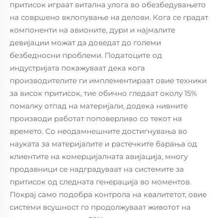
притисок играат витална улога во обезбедувањето
на совршено вклопување на делови. Кога се градат
компоненти на авионите, дури и најмалите
девијации можат да доведат до големи
безбедносни проблеми. Податоците од
индустријата покажуваат дека кога
производителите ги имплементираат овие техники
за висок притисок, тие обично гледаат околу 15%
помалку отпад на материјали, додека нивните
производи работат поповерливо со текот на
времето. Со неодамнешните достигнувања во
науката за материјалите и растечките барања од
клиентите на комерцијалната авијација, многу
продавници се надградуваат на системите за
притисок од следната генерација во моментов.
Покрај само подобра контрола на квалитетот, овие
системи всушност го продолжуваат животот на