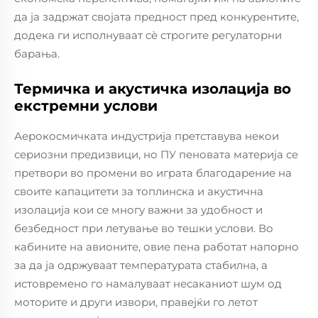
да ја задржат својата предност пред конкурентите,
додека ги исполнуваат сè строгите регулаторни
барања.
Термичка и акустичка изолација во
екстремни услови
Аерокосмичката индустрија претставува некои
сериозни предизвици, но ПУ пеновата материја се
претвори во промени во играта благодарение на
своите капацитети за топлинска и акустична
изолација кои се многу важни за удобност и
безбедност при летување во тешки услови. Во
кабините на авионите, овие пена работат напорно
за да ја одржуваат температурата стабилна, а
истовремено го намалуваат несаканиот шум од
моторите и други извори, правејќи го летот