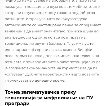
чудно со намалување на вибрациите, а исто така
намалува и позадински шум во автомобилите, што
ги прави патувањето многу тивко и поудобно за
патниците. Истражувањата покажуваат дека
автомобилите со инсталирана пенка за спреј имаат
тенденција да имаат значително пониска шума во
внатрешноста од оние кои се потпираат на
традиционални звучни бариери. Плус има уште
една корист која вреди да се спомене. Бидејќи
оваа форма на пена додава минимална тежина на
возилата, производителите можат потенцијално да
ја зголемат економичноста на горивото без да ги
жртвуваат удобните карактеристики што возачите
ги очекуваат во денешно време.
Точна запечатувачка преку
технологија за исфрливање на ПУ
прегради