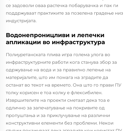
се задоволи оваа растечка побарувачка и пак ги
поддржуваат практиките за позелена градење низ
индустријата.
Водонепроницливи и лепечки
апликации во инфраструктура
Полиуретанската плива игра голема улога во
инфраструктурните работи кога станува збор за
одржување на вода и за правилно лепење на
материјалите, што им помага на зградите да
останат во текот на времето. Она што го прави ПУ
толку корисен е тоа колку е флексибилен.
Извршителите на проекти сметаат дека тоа е
одлично за запечатување на покривите од
пропуштања и за приклучување на различни
конструктивни елементи без проблеми. Некои
студии покажуваат дека зградите кои користат ПУ