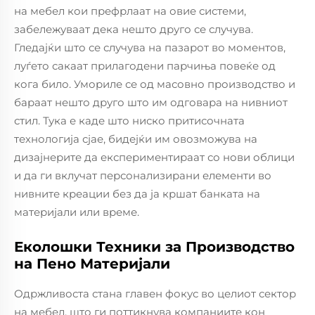
на мебел кои префрлаат на овие системи,
забележуваат дека нешто друго се случува.
Гледајќи што се случува на пазарот во моментов,
луѓето сакаат прилагодени парчиња повеќе од
кога било. Умориле се од масовно производство и
бараат нешто друго што им одговара на нивниот
стил. Тука е каде што ниско притисочната
технологија сјае, бидејќи им овозможува на
дизајнерите да експериментираат со нови облици
и да ги вклучат персонализирани елементи во
нивните креации без да ја кршат банката на
материјали или време.
Еколошки Техники за Производство
на Пено Материjали
Одржливоста стана главен фокус во целиот сектор
на мебел, што ги поттикнува компаниите кон