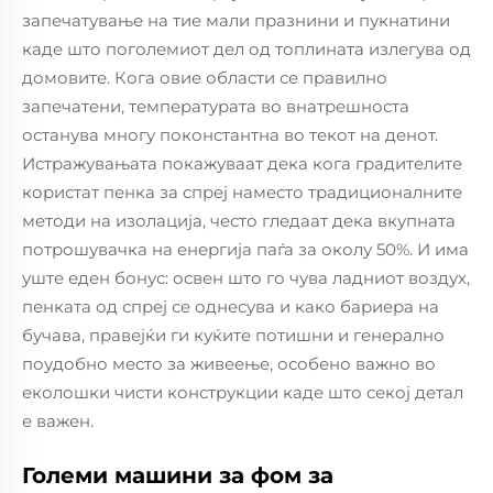
запечатување на тие мали празнини и пукнатини
каде што поголемиот дел од топлината излегува од
домовите. Кога овие области се правилно
запечатени, температурата во внатрешноста
останува многу поконстантна во текот на денот.
Истражувањата покажуваат дека кога градителите
користат пенка за спреј наместо традиционалните
методи на изолација, често гледаат дека вкупната
потрошувачка на енергија паѓа за околу 50%. И има
уште еден бонус: освен што го чува ладниот воздух,
пенката од спреј се однесува и како бариера на
бучава, правејќи ги куќите потишни и генерално
поудобно место за живеење, особено важно во
еколошки чисти конструкции каде што секој детал
е важен.
Големи машини за фом за