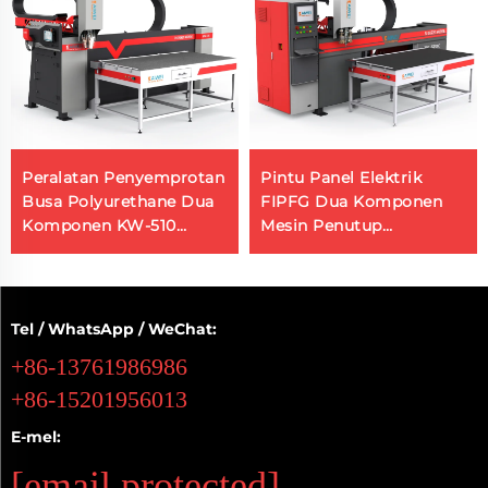
Peralatan Penyemprotan
Pintu Panel Elektrik
Busa Polyurethane Dua
FIPFG Dua Komponen
Komponen KW-510
Mesin Penutup
Sumber Pengilang Mesin
Poliuretan
Busa Silicone
Tel / WhatsApp / WeChat:
+86-13761986986
+86-15201956013
E-mel:
[email protected]