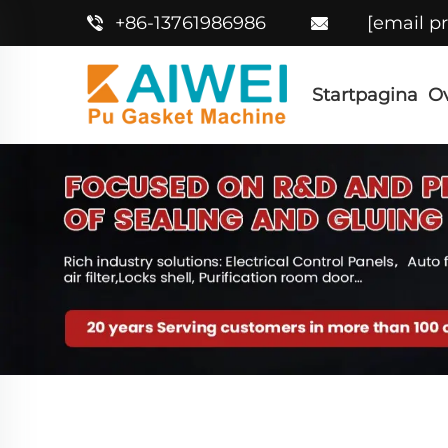
+86-13761986986
[email p
Startpagina
O