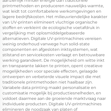
aanzienlijk minder energie dan traditionele
printmethoden en produceren nauwelijks warmte,
wat leidt tot comfortabelere werkomgevingen en
lagere bedrijfskosten. Het milieuvriendelijke karakter
van UV-printen elimineert vluchtige organische
stoffen en verkleint de ecologische voetafdruk in
vergelijking met oplosmiddelgebaseerde
alternatieven. Digitale UV-printmachines vereisen
weinig onderhoud vanwege hun solid-state
componenten en afgesloten inktsystemen, wat
stilstand en servicekosten verlaagt en betrouwbare
werking garandeert. De mogelijkheid om witte inkt
en transparante lakken te printen, opent creatieve
mogelijkheden voor speciale effecten, gelaagde
ontwerpen en verbeterde visuele impact die met
traditionele printmethoden niet haalbaar zijn.
Variabele data printing maakt personalisatie en
customisatie mogelijk bij productiesnelheden, en
voldoet daarmee aan de groeiende marktvraag naar
individuele producten. Digitale UV-printmachines
elimineren de noodzaak van platen of