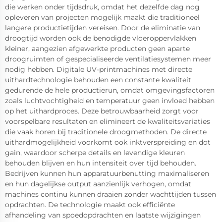
die werken onder tijdsdruk, omdat het dezelfde dag nog
opleveren van projecten mogelijk maakt die traditioneel
langere productietijden vereisen. Door de eliminatie van
droogtijd worden ook de benodigde vloeroppervlakken
kleiner, aangezien afgewerkte producten geen aparte
droogruimten of gespecialiseerde ventilatiesystemen meer
nodig hebben. Digitale UV-printmachines met directe
uithardtechnologie behouden een constante kwaliteit
gedurende de hele productierun, omdat omgevingsfactoren
zoals luchtvochtigheid en temperatuur geen invloed hebben
op het uithardproces. Deze betrouwbaarheid zorgt voor
voorspelbare resultaten en elimineert de kwaliteitsvariaties
die vaak horen bij traditionele droogmethoden. De directe
uithardmogelijkheid voorkomt ook inktverspreiding en dot
gain, waardoor scherpe details en levendige kleuren
behouden blijven en hun intensiteit over tijd behouden.
Bedrijven kunnen hun apparatuurbenutting maximaliseren
en hun dagelijkse output aanzienlijk verhogen, omdat
machines continu kunnen draaien zonder wachttijden tussen
opdrachten. De technologie maakt ook efficiënte
afhandeling van spoedopdrachten en laatste wijzigingen