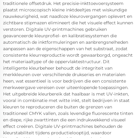
traditionele offsetdruk. Het precisie-inkttoevoersysteem
plaatst microscopisch kleine inktdeeltjes met wiskundige
nauwkeurigheid, wat naadloze kleurovergangen oplevert en
zichtbare stipmazen elimineert die het visuele effect kunnen
verstoren. Digitale UV-printmachines gebruiken
geavanceerde kleurprofiel- en kalibratiesystemen die
automatisch de inktformuleringen en aanbrengsnelheden
aanpassen aan de eigenschappen van het substraat, zodat
consistente kleurreproductie wordt gewaarborgd, ongeacht
het materiaaltype of de oppervlaktestructuur. Dit
intelligente kleurbeheer behoudt de integriteit van
merkkleuren over verschillende drukseries en materialen
heen, wat essentieel is voor bedrijven die een consistente
merkweergave vereisen over uiteenlopende toepassingen.
Het uitgebreide kleurbereik dat haalbaar is met UV-inkten,
vooral in combinatie met witte inkt, stelt bedrijven in staat
kleuren te reproduceren die buiten de grenzen van
traditioneel CMYK vallen, zoals levendige fluorescente tinten
en diepe, rijke zwarttinten die een indrukwekkend visueel
effect creëren. Digitale UV-printmachines behouden de
kleurstabiliteit tijdens productielooptijd, waardoor