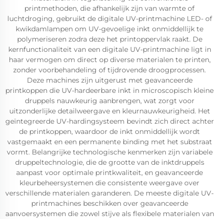
printmethoden, die afhankelijk zijn van warmte of
luchtdroging, gebruikt de digitale UV-printmachine LED- of
kwikdamlampen om UV-gevoelige inkt onmiddellijk te
polymeriseren zodra deze het printoppervlak raakt. De
kernfunctionaliteit van een digitale UV-printmachine ligt in
haar vermogen om direct op diverse materialen te printen,
zonder voorbehandeling of tijdrovende droogprocessen.
Deze machines zijn uitgerust met geavanceerde
printkoppen die UV-hardeerbare inkt in microscopisch kleine
druppels nauwkeurig aanbrengen, wat zorgt voor
uitzonderlijke detailweergave en kleurnauwkeurigheid. Het
geïntegreerde UV-hardingsysteem bevindt zich direct achter
de printkoppen, waardoor de inkt onmiddellijk wordt
vastgemaakt en een permanente binding met het substraat
vormt. Belangrijke technologische kenmerken zijn variabele
druppeltechnologie, die de grootte van de inktdruppels
aanpast voor optimale printkwaliteit, en geavanceerde
kleurbeheersystemen die consistente weergave over
verschillende materialen garanderen. De meeste digitale UV-
printmachines beschikken over geavanceerde
aanvoersystemen die zowel stijve als flexibele materialen van