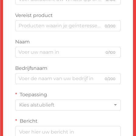
Vereist product
0/200
Naam
0/100
Bedrijfsnaam
0/200
Toepassing
Kies alstublieft
Bericht