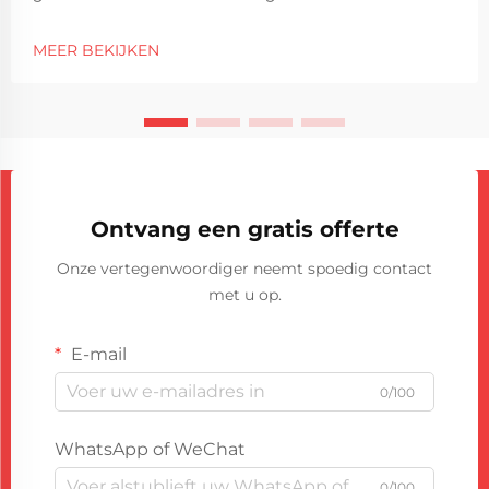
productiepeil zijn efficiëntie en precisie cruciaal
geworden om concurrentievoordelen te behouden. De
MEER BEKIJKEN
integratie van automatisering in
schuimverzegelprocessen heeft...
Ontvang een gratis offerte
Onze vertegenwoordiger neemt spoedig contact
met u op.
E-mail
0/100
WhatsApp of WeChat
0/100