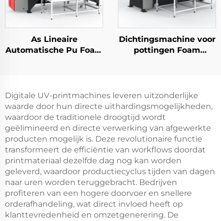
As Lineaire
Dichtingsmachine voor
Automatische Pu Foam
pottingen Foam
Verdichtingsmachine
Dichtingsmachine
Elektrische Behuizing
KW510A Volledig
Gaskets Machine Panel
Automatische Silicone
Kast Gesloten Lijm
Pu
Digitale UV-printmachines leveren uitzonderlijke
Machine
Verdichtingsmachine
waarde door hun directe uithardingsmogelijkheden,
1500
waardoor de traditionele droogtijd wordt
geëlimineerd en directe verwerking van afgewerkte
producten mogelijk is. Deze revolutionaire functie
transformeert de efficiëntie van workflows doordat
printmateriaal dezelfde dag nog kan worden
geleverd, waardoor productiecyclus tijden van dagen
naar uren worden teruggebracht. Bedrijven
profiteren van een hogere doorvoer en snellere
orderafhandeling, wat direct invloed heeft op
klanttevredenheid en omzetgenerering. De