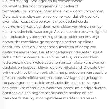
kleuraftrekking – vaak gezien bij conventionele
drukmethoden door omgevingsinvloeden of
temperatuurschommelingen in de inkt – wordt voorkomen.
De precisieregelsystemen zorgen ervoor dat elk gedrukt
exemplaar exact overeenkomt met goedgekeurde
kleurnormen, wat afval door herdrukken vermindert en de
klanttevredenheid waarborgt. Geavanceerde nauwkeurigheid
in stipplaatsing voorkomt registratieproblemen en zorgt
ervoor dat meerkleurige ontwerpen perfect op elkaar
aansluiten, zelfs op uitdagende substraten of complexe
grafische elementen. De uitzonderlijke printkwaliteit strekt
zich uit tot de weergave van fijne details, waardoor klein
lettertype, ingewikkelde patronen en complexe kunstwerken
duidelijk en leesbaar blijven op elke kijkafstand. Digitale UV-
printmachines blinken ook uit in het produceren van speciale
effecten zoals reliëfstructuren, spot-UV-lagen en gelaagde
toepassingen die tactiele en visuele dimensies toevoegen
aan gedrukte materialen, waardoor premium eindproducten
ontstaan die een hogere marktwaarde hebben en het
merkpositionering in competitieve markten versterken.