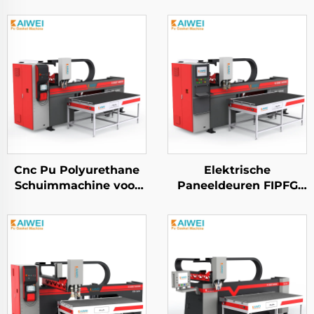
Cnc Pu Polyurethane
Elektrische
Schuimmachine voor
Paneeldeuren FIPFG
Isolatie Gasket
Twee Componenten
Doseren en Sluiten
Polyurethane Potting
voor Elektrische
Machine
Kasten