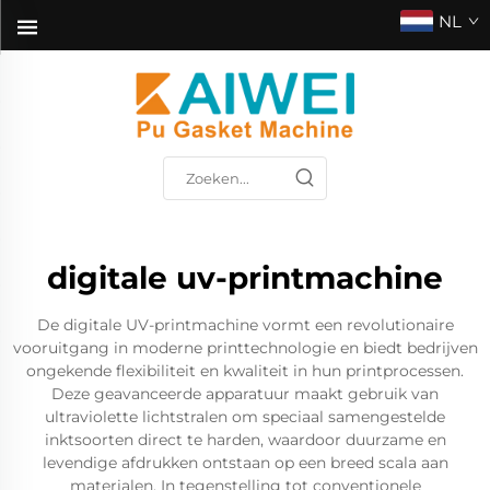
NL
digitale uv-printmachine
De digitale UV-printmachine vormt een revolutionaire
vooruitgang in moderne printtechnologie en biedt bedrijven
ongekende flexibiliteit en kwaliteit in hun printprocessen.
Deze geavanceerde apparatuur maakt gebruik van
ultraviolette lichtstralen om speciaal samengestelde
inktsoorten direct te harden, waardoor duurzame en
levendige afdrukken ontstaan op een breed scala aan
materialen. In tegenstelling tot conventionele