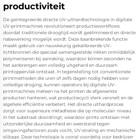
productiviteit
De geïntegreerde directe UV-uithardtechnologie in digitale
UV-printmachines revolutioneert productieworkflows
doordat traditionele droogtijd wordt geëlimineerd en directe
nabewerking mogelijk wordt. Deze baanbrekende functie
maakt gebruik van nauwkeurig gekalibreerde UV-
lichtbronnen die speciaal samengestelde inkten onmiddellijk
polymeriseren bij aanraking, waardoor binnen seconden na
het aanbrengen een volledig uitgehard en duurzaam
printoppervlak ontstaat. In tegenstelling tot conventionele
printmethoden die uren of zelfs dagen nodig hebben voor
volledige droging, kunnen operators bij digitale UV-
printmachines meteen na het printen de afgewerkte
producten hanteren, wat productiecycli sterk versnelt en de
algehele efficiëntie verbetert. Het directe uithardproces
zorgt voor superieure inktadhesie die op moleculair niveau
in het substraat doordringt, waardoor prints ontstaan met
uitzonderlijke duurzaamheid en weerstand tegen
omgevingsfactoren zoals vocht, UV-straling en mechanische
slijtage. Deze technologie is vooral voordelig voor bedrijven