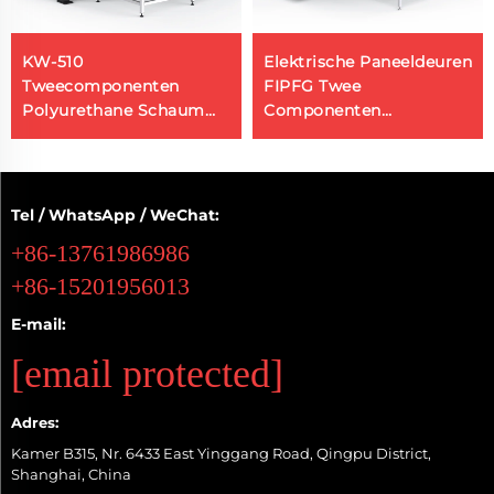
KW-510
Elektrische Paneeldeuren
Tweecomponenten
FIPFG Twee
Polyurethane Schaum
Componenten
Spuiten Uitrusting Bron
Polyurethane Potting
Fabrikant Silicone
Machine
Schaum Machine
Tel / WhatsApp / WeChat:
+86-13761986986
+86-15201956013
E-mail:
[email protected]
Adres:
Kamer B315, Nr. 6433 East Yinggang Road, Qingpu District,
Shanghai, China