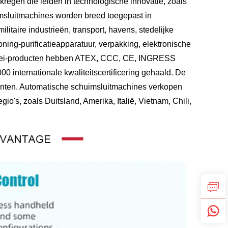
rkregen die leiden in technologische innovatie, zoals
msluitmachines worden breed toegepast in
militaire industrieën, transport, havens, stedelijke
tioning-purificatieapparatuur, verpakking, elektronische
iwei-producten hebben ATEX, CCC, CE, INGRESS
 internationale kwaliteitscertificering gehaald. De
anten. Automatische schuimsluitmachines verkopen
's, zoals Duitsland, Amerika, Italië, Vietnam, Chili,