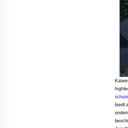
Kaiwei
highte
schui
biedt 
ondern
beschi