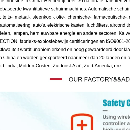
de industrie in China. Het bedrijf heeft 30 nationale patenten ve
ebaseerde kwantitatieve schuimmachines. Automatische schui
iciteits-, metaal-, steenkool-, olie-, chemische-, farmaceutische-, 
automatisering, auto's, elektrische kasten, luchtfilters, aircondi
delen, lampen, hernieuwbare energie en andere sectoren. Ka
TION, fabrieks-explosiebewijs certificeringen en ISO9001-2000
tkwaliteit wordt unaniem erkend en hoog gewaardeerd door kl
n China en worden geëxporteerd naar meer dan 20 landen en regio
d, India, Midden-Oosten, Zuidoost-Azië, Zuid-Amerika, enz.