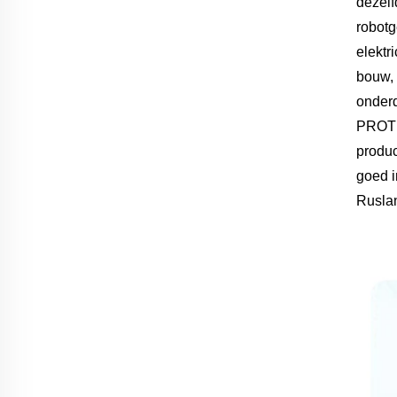
dezelf
robotg
elektr
bouw, 
onder
PROTEC
produc
goed i
Ruslan