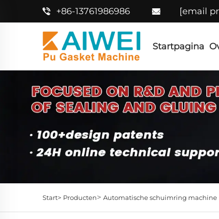
+86-13761986986
[email p
Startpagina
O
>
Start>
Producten
Automatische schuimring machine