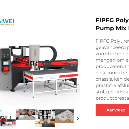
FIPFG Pol
Pump Mix 
FIPFG Polyur
geavanceerd p
vormtechnolog
mengen om eff
produceren. In
elektronische 
chassis, kan 
prestatie afsl
stof, geluidsis
productprestat
Aanvraag