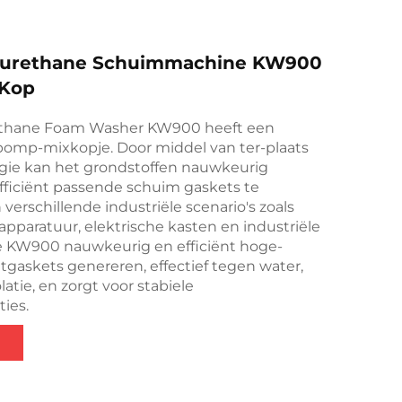
yurethane Schuimmachine KW900
Kop
ethane Foam Washer KW900 heeft een
omp-mixkopje. Door middel van ter-plaats
ie kan het grondstoffen nauwkeurig
iciënt passende schuim gaskets te
 verschillende industriële scenario's zoals
apparatuur, elektrische kasten en industriële
de KW900 nauwkeurig en efficiënt hoge-
uitgaskets genereren, effectief tegen water,
olatie, en zorgt voor stabiele
ies.