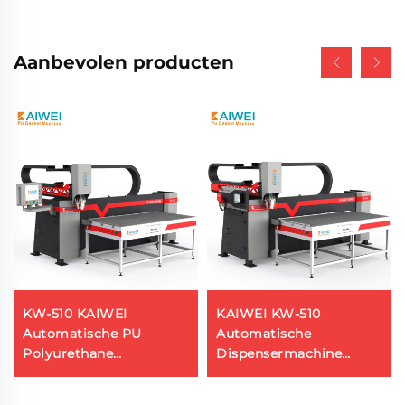
Aanbevolen producten
KW-510 KAIWEI
KAIWEI KW-510
Automatische PU
Automatische
Polyurethane
Dispensermachine
Schuimgasket
Polyurethane
Sluitingsmachine voor
Schuimmachine Pu