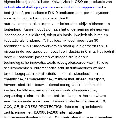
hightechbedrijf specialiseert Kaiwei zich in O&O en productie van
industriele afsluitingssystemen
en
robot schuimapparatuur
het
bedrijf heeft professionele R & D-instituten, een perfect systeem
voor technologische innovatie en biedt
automatiseringsoplossingen voor bekende bedrijven binnen- en
buitenland. Kaiwei houdt zich aan het ondernemingsdevies van
"technologie als leidraad, talent als basis, kwaliteit als leven en
reputatie als fundament". Het beschikt over meer dan 30
technische R & D-medewerkers en staat qua algemeen R & D-
niveau in de voorgarde van dezelfde industrie in China. Het bedrijf
heeft 30 nationale patenten verkregen die leiden in
technologische innovatie, zoals robotgebaseerde kwantitatieve
schuimmachines. Automatische schuimsluitmachines worden
breed toegepast in elektriciteits-, metaal-, steenkool-, olie-,
chemische-, farmaceutische-, militaire industrieën, transport,
havens, stedelijke bouw, automatisering, auto's, elektrische
kasten, luchtfilters, airconditioning-purificatieapparatuur,
verpakking, elektronische onderdelen, lampen, hernieuwbare
energie en andere sectoren. Kaiwei-producten hebben ATEX,
CCC, CE, INGRESS PROTECTION, fabrieks-explosiebewijs
certificeringen en ISO9001-2000 internationale
kwaliteitscertificering gehaald. De productkwaliteit wordt unaniem