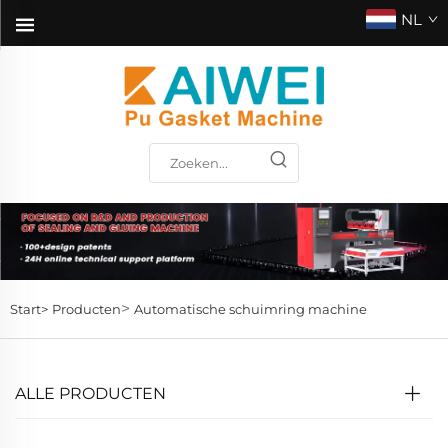
NL
>
Start>
Producten
Automatische schuimring machine
ALLE PRODUCTEN