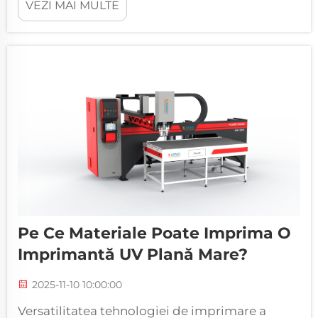
VEZI MAI MULTE
același timp standardele de calitate. Printre
cele mai semnificative realizări tehnologice în
producția de spumă, mașinile de spumare
poliuretanică au apărut...
Pe Ce Materiale Poate Imprima O
Imprimantă UV Plană Mare?
2025-11-10 10:00:00
Versatilitatea tehnologiei de imprimare a