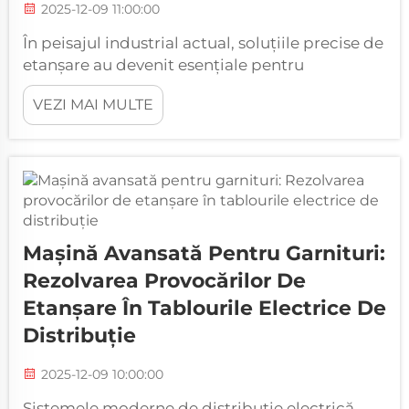
2025-12-09 11:00:00
În peisajul industrial actual, soluțiile precise de
etanșare au devenit esențiale pentru
menținerea performanței optime în diverse
VEZI MAI MULTE
aplicații. Unitățile de producție, sistemele de
filtrare a aerului și industria auto se bazează
din ce în ce mai mult pe tehnologii avansate...
Mașină Avansată Pentru Garnituri:
Rezolvarea Provocărilor De
Etanșare În Tablourile Electrice De
Distribuție
2025-12-09 10:00:00
Sistemele moderne de distribuție electrică