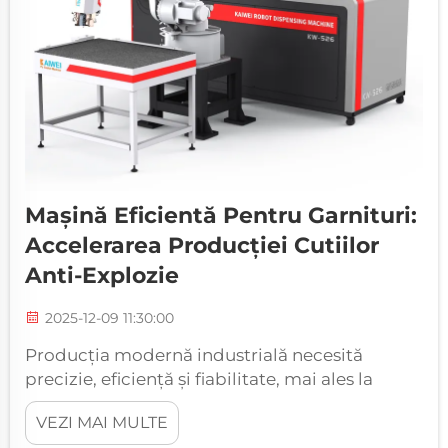
Mașină Eficientă Pentru Garnituri:
Accelerarea Producției Cutiilor
Anti-Explozie
2025-12-09 11:30:00
Producția modernă industrială necesită
precizie, eficiență și fiabilitate, mai ales la
fabricarea echipamentelor critice pentru
VEZI MAI MULTE
siguranță, cum ar fi cutiile anti-explozie.