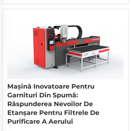
Aceste incinte specializate necesită sisteme de
etanșare impecabile pentru a preveni
materialele periculoase...
Mașină Inovatoare Pentru
Garnituri Din Spumă:
Răspunderea Nevoilor De
Etanșare Pentru Filtrele De
Purificare A Aerului