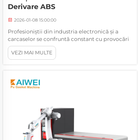
Derivare ABS
2026-01-08 15:00:00
Profesioniștii din industria electronică și a
carcaselor se confruntă constant cu provocări
în obținerea unor soluții fiabile de etanșare
VEZI MAI MULTE
pentru cutiile de derivare ABS. Cererea pentru
garnituri consistente și de înaltă calitate a
stimulat inovația în domeniul aplicării
automate...