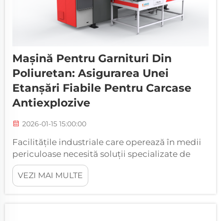
Mașină Pentru Garnituri Din
Poliuretan: Asigurarea Unei
Etanșări Fiabile Pentru Carcase
Antiexplozive
2026-01-15 15:00:00
Facilitățile industriale care operează în medii
periculoase necesită soluții specializate de
etanșare pentru a preveni defectele
VEZI MAI MULTE
catastrofale și a asigura siguranța personalului.
O mașină Kaiwei pentru garnituri din
poliuretan reprezintă vârful performanței în
ceea ce privește etanșarea precisă t...