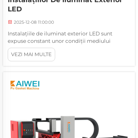
LED
2025-12-08 11:00:00
Instalațiile de iluminat exterior LED sunt
expuse constant unor condiții mediului
dificile, făcând ca etanșarea eficientă să fie
VEZI MAI MULTE
esențială pentru o performanță și fiabilitate pe
termen lung. Ploaia, zăpada, umiditatea și
variațiile de temperatură pot compromite
rapid...