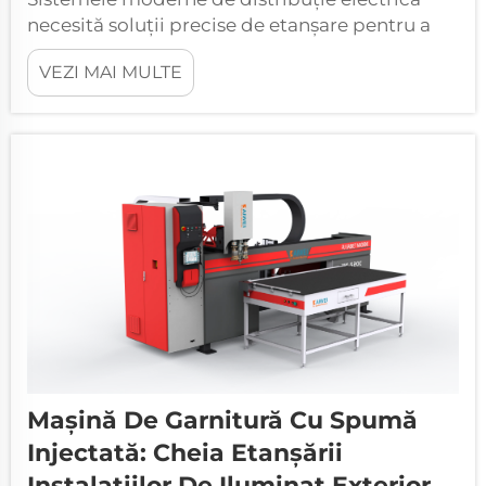
necesită soluții precise de etanșare pentru a
menține eficiența operațională și standardele
VEZI MAI MULTE
de siguranță. Evoluția tehnologiei automate
de etanșare a transformat modul în care
producătorii abordează aplicarea garniturilor
în tablouri electrice...
Mașină De Garnitură Cu Spumă
Injectată: Cheia Etanșării
Instalațiilor De Iluminat Exterior