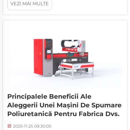
VEZI MAI MULTE
să reziste unor condiții extreme ale mediului
înconjurător, menținând în același timp o
performanță optimă. Unitățile moderne de
producție necesită tehnologii avansate de
etanșare...
Principalele Beneficii Ale
Aleggerii Unei Mașini De Spumare
Poliuretanică Pentru Fabrica Dvs.
2025-11-25 09:30:00