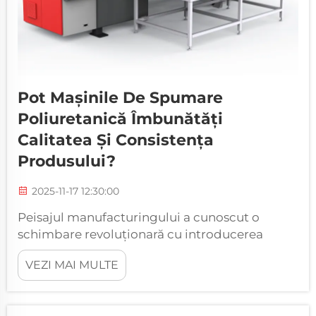
Pot Mașinile De Spumare
Poliuretanică Îmbunătăți
Calitatea Și Consistența
Produsului?
2025-11-17 12:30:00
Peisajul manufacturingului a cunoscut o
schimbare revoluționară cu introducerea
mașinilor avansate de spumare poliuretanică,
VEZI MAI MULTE
care promit niveluri fără precedent de calitate
și consistență a produselor. Aceste sisteme
sofisticate au transformat modul în care