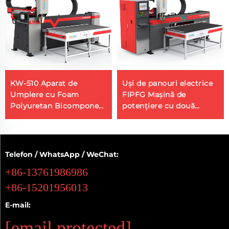
KW-510 Aparat de
Uși de panouri electrice
Umplere cu Foam
FIPFG Mașină de
Polyuretan Bicomponent
potențiere cu două
Sursă Producător
componente din
Mașinărie de Umflare cu
poliuretan
Silicon
Telefon / WhatsApp / WeChat:
+86-13761986986
+86-15201956013
E-mail:
[email protected]