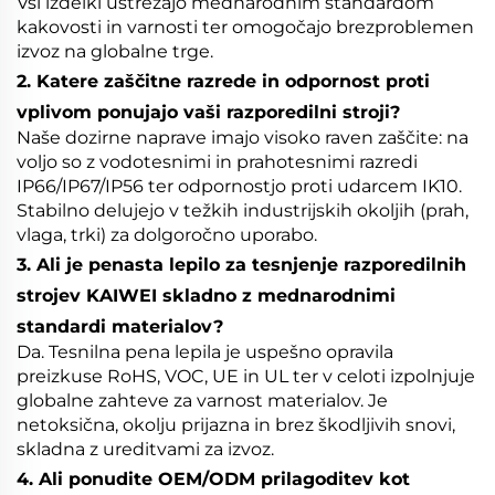
Vsi izdelki ustrezajo mednarodnim standardom
kakovosti in varnosti ter omogočajo brezproblemen
izvoz na globalne trge.
2. Katere zaščitne razrede in odpornost proti
vplivom ponujajo vaši razporedilni stroji?
Naše dozirne naprave imajo visoko raven zaščite: na
voljo so z vodotesnimi in prahotesnimi razredi
IP66/IP67/IP56 ter odpornostjo proti udarcem IK10.
Stabilno delujejo v težkih industrijskih okoljih (prah,
vlaga, trki) za dolgoročno uporabo.
3. Ali je penasta lepilo za tesnjenje razporedilnih
strojev KAIWEI skladno z mednarodnimi
standardi materialov?
Da. Tesnilna pena lepila je uspešno opravila
preizkuse RoHS, VOC, UE in UL ter v celoti izpolnjuje
globalne zahteve za varnost materialov. Je
netoksična, okolju prijazna in brez škodljivih snovi,
skladna z ureditvami za izvoz.
4. Ali ponudite OEM/ODM prilagoditev kot