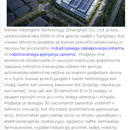
Kaiwei Intelligent Technology (Shanghai) Co., Ltd. je bila
ustanovljena leta 2004 in ima glavno sedež v Šanghaju. Kot
visoko tehnično podjetje se Kaiwei posveča raziskovanju in
razvoju ter proizvodnji
industrijskega zaklepovanja sistema
in
robotiziranega pjenjenja opreme
. Podjetje ima
strokovne raziskovalne in razvojne institucije, popolnoma
izkazano tehnično inovacijsko sistem ter ponuja
avtomatske električne rešitve za znanim podjetjem doma
in v tujini. Kaiwei pridrži podjetni načel "tehnologija kot
vodja, talent kot osnova, kakovost kot življenje, reputacija
kot temelj". Ima več kot 30 tehničnih R in D osebja, in
skupen razvojni nivo je v vrhu istega sektorja v Kitajski.
Podjetje je doseglo 30 nacionalnih patentov vodilnih v
tehnični inovaciji, kot sta robot kvantitativna pjenovanja
stroj. Avtomatski pjen zaklep stroji so široko uporabljani v
elektroenergetiki, metalurgiji, ogljikovi, nafte, kemikalije,
farmacevtske, vojaške industrije, promet, ladež, mestna