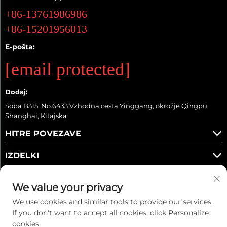
+86-13761986986
+86-15201956013
E-pošta:
[email protected]
Dodaj:
Soba B315, No.6433 Vzhodna cesta Yinggang, okrožje Qingpu,
Shanghai, Kitajska
HITRE POVEZAVE
IZDELKI
We value your privacy
We use cookies and similar tools to provide our services.
Sledite nam
If you don't want to accept all cookies, click Personalize
cookies.