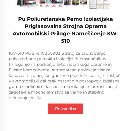
Pu Poliuretanska Pemo Izolacijska
Priglasovalna Strojna Oprema
Avtomobilski Priloge Nameščenje KW-
510
KW-510 Pu Sncht 3pu98313 stroj za proizvodnjo
polyurethane pumskih izolacijskih prasenčnikov,
Prileganje na področju avtomobilskega opreme in
Fiksne komponente. Avtomatsko proizvaja visoke
kakovosti izolacijske gumene prasenčnike in jih zaključi
v avtomobilski del prek natančnih postopkov. Izdelana
guma s odličnimi lastnostmi izolacije in amortizacije
zagotavlja močno jamstvo za varno in stabilno
delovanje vozila.
Poizvedba