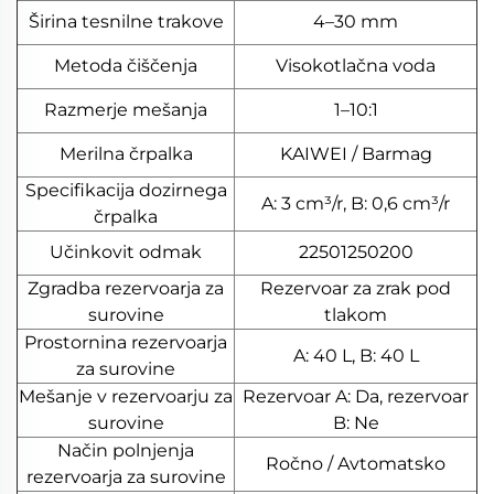
Širina tesnilne trakove
4–30 mm
Metoda čiščenja
Visokotlačna voda
Razmerje mešanja
1–10:1
Merilna črpalka
KAIWEI / Barmag
Specifikacija dozirnega
A: 3 cm³/r, B: 0,6 cm³/r
črpalka
Učinkovit odmak
22501250200
Zgradba rezervoarja za
Rezervoar za zrak pod
surovine
tlakom
Prostornina rezervoarja
A: 40 L, B: 40 L
za surovine
Mešanje v rezervoarju za
Rezervoar A: Da, rezervoar
surovine
B: Ne
Način polnjenja
Ročno / Avtomatsko
rezervoarja za surovine