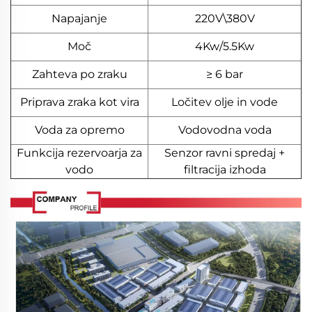
Napajanje
220V\380V
Moč
4Kw/5.5Kw
Zahteva po zraku
≥ 6 bar
Priprava zraka kot vira
Ločitev olje in vode
Voda za opremo
Vodovodna voda
Funkcija rezervoarja za
Senzor ravni spredaj +
vodo
filtracija izhoda