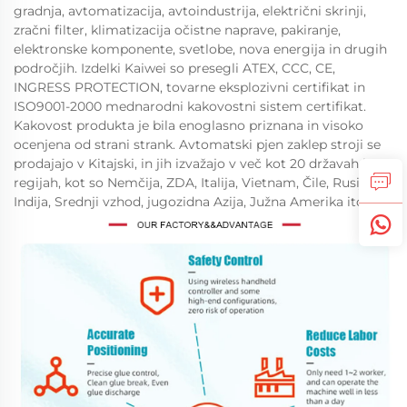
gradnja, avtomatizacija, avtoindustrija, električni skrinji,
zračni filter, klimatizacija očistne naprave, pakiranje,
elektronske komponente, svetlobe, nova energija in drugih
področjih. Izdelki Kaiwei so presegli ATEX, CCC, CE,
INGRESS PROTECTION, tovarne eksplozivni certifikat in
ISO9001-2000 mednarodni kakovostni sistem certifikat.
Kakovost produkta je bila enoglasno priznana in visoko
ocenjena od strani strank. Avtomatski pjen zaklep stroji se
prodajajo v Kitajski, in jih izvažajo v več kot 20 državah in
regijah, kot so Nemčija, ZDA, Italija, Vietnam, Čile, Rusija,
Indija, Srednji vzhod, jugozidna Azija, Južna Amerika itd.