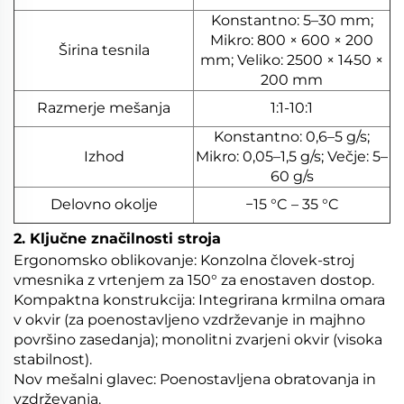
Konstantno: 5–30 mm;
Mikro: 800 × 600 × 200
Širina tesnila
mm; Veliko: 2500 × 1450 ×
200 mm
Razmerje mešanja
1:1-10:1
Konstantno: 0,6–5 g/s;
Izhod
Mikro: 0,05–1,5 g/s; Večje: 5–
60 g/s
Delovno okolje
−15 °C – 35 °C
2. Ključne značilnosti stroja
Ergonomsko oblikovanje: Konzolna človek-stroj
vmesnika z vrtenjem za 150° za enostaven dostop.
Kompaktna konstrukcija: Integrirana krmilna omara
v okvir (za poenostavljeno vzdrževanje in majhno
površino zasedanja); monolitni zvarjeni okvir (visoka
stabilnost).
Nov mešalni glavec: Poenostavljena obratovanja in
vzdrževanja.