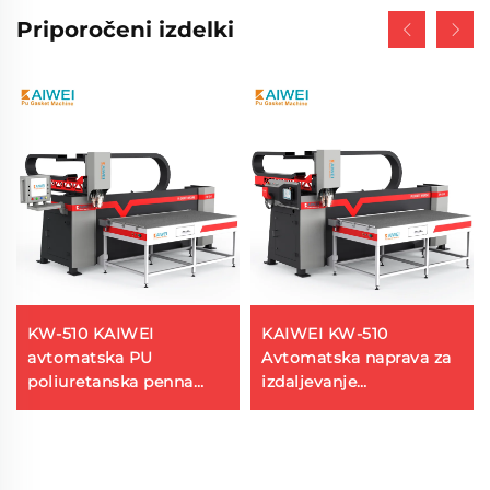
Priporočeni izdelki
KW-510 KAIWEI
KAIWEI KW-510
avtomatska PU
Avtomatska naprava za
poliuretanska penna
izdaljevanje
zaklepna mašina za
Poliuretanska
električna plošča
pjenomašina Pu
gumažna lepljenjska
mašina