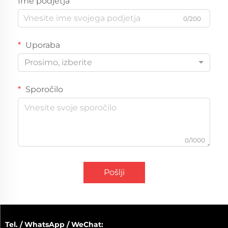
Ime podjetja
0/200
Uporaba
Prosimo, izberite
Sporočilo
0/1000
Pošlji
Tel. / WhatsApp / WeChat: