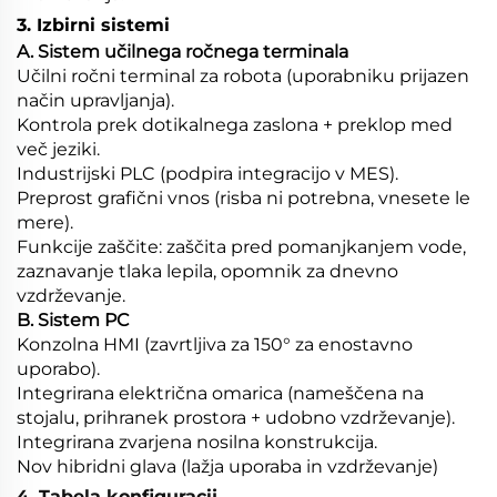
3. Izbirni sistemi
A. Sistem učilnega ročnega terminala
Učilni ročni terminal za robota (uporabniku prijazen
način upravljanja).
Kontrola prek dotikalnega zaslona + preklop med
več jeziki.
Industrijski PLC (podpira integracijo v MES).
Preprost grafični vnos (risba ni potrebna, vnesete le
mere).
Funkcije zaščite: zaščita pred pomanjkanjem vode,
zaznavanje tlaka lepila, opomnik za dnevno
vzdrževanje.
B. Sistem PC
Konzolna HMI (zavrtljiva za 150° za enostavno
uporabo).
Integrirana električna omarica (nameščena na
stojalu, prihranek prostora + udobno vzdrževanje).
Integrirana zvarjena nosilna konstrukcija.
Nov hibridni glava (lažja uporaba in vzdrževanje)
4. Tabela konfiguracij