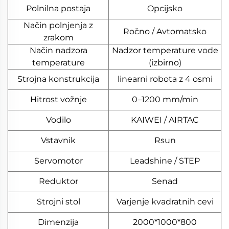
Polnilna postaja
Opcijsko
Način polnjenja z
Ročno / Avtomatsko
zrakom
Način nadzora
Nadzor temperature vode
temperature
(izbirno)
Strojna konstrukcija
linearni robota z 4 osmi
Hitrost vožnje
0–1200 mm/min
Vodilo
KAIWEI / AIRTAC
Vstavnik
Rsun
Servomotor
Leadshine / STEP
Reduktor
Senad
Strojni stol
Varjenje kvadratnih cevi
Dimenzija
2000*1000*800