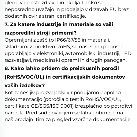
glede varnosti, zdravja in okolja. Lahko se
neposredno uvažajo in prodajajo v državah EU brez
dodatnih ovir s strani certifikacije.
7. Za katere industrije in materiale so vaši
razporedilni stroji primerni?
Opremljeni z zaščito IP66/67/56 in materiali,
skladnimi z direktivo RoHS, se naši stroji pogosto
uporabljajo v elektroniki, avtomobilski industriji, LED
razsvetljavi, medicinski opremi in drugih panogah.
8. Kako lahko pridem do preizkusnih poročil
(RoHS/VOC/UL) in certifikacijskih dokumentov
vaših izdelkov?
Kot zanesljiv proizvajalski vir ponujamo popolno
dokumentacijo (poročila o testih RoHS/VOC/UL,
certifikate CE/SGS/ISO 9001) brezplačno po potrditvi
naročila. Pred sodelovanjem se lahko obrnete na
naš prodajni tim za pregled vzorčne dokumentacije.