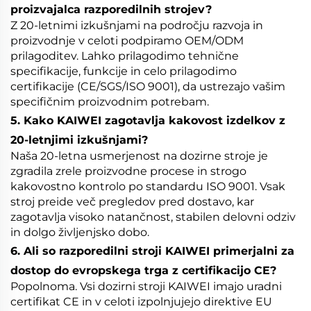
proizvajalca razporedilnih strojev?
Z 20-letnimi izkušnjami na področju razvoja in
proizvodnje v celoti podpiramo OEM/ODM
prilagoditev. Lahko prilagodimo tehnične
specifikacije, funkcije in celo prilagodimo
certifikacije (CE/SGS/ISO 9001), da ustrezajo vašim
specifičnim proizvodnim potrebam.
5. Kako KAIWEI zagotavlja kakovost izdelkov z
20-letnjimi izkušnjami?
Naša 20-letna usmerjenost na dozirne stroje je
zgradila zrele proizvodne procese in strogo
kakovostno kontrolo po standardu ISO 9001. Vsak
stroj preide več pregledov pred dostavo, kar
zagotavlja visoko natančnost, stabilen delovni odziv
in dolgo življenjsko dobo.
6. Ali so razporedilni stroji KAIWEI primerjalni za
dostop do evropskega trga z certifikacijo CE?
Popolnoma. Vsi dozirni stroji KAIWEI imajo uradni
certifikat CE in v celoti izpolnjujejo direktive EU