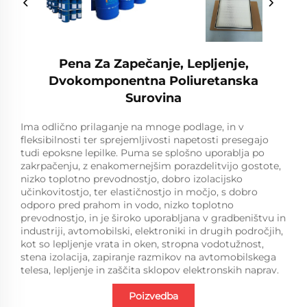
Pena Za Zapečanje, Lepljenje,
Dvokomponentna Poliuretanska
Surovina
Ima odlično prilaganje na mnoge podlage, in v
fleksibilnosti ter sprejemljivosti napetosti presegajo
tudi epoksne lepilke. Puma se splošno uporablja po
zakrpačenju, z enakomernejšim porazdelitvijo gostote,
nizko toplotno prevodnostjo, dobro izolacijsko
učinkovitostjo, ter elastičnostjo in močjo, s dobro
odporo pred prahom in vodo, nizko toplotno
prevodnostjo, in je široko uporabljana v gradbeništvu in
industriji, avtomobilski, elektroniki in drugih področjih,
kot so lepljenje vrata in oken, stropna vodotužnost,
stena izolacija, zapiranje razmikov na avtomobilskega
telesa, lepljenje in zaščita sklopov elektronskih naprav.
Poizvedba