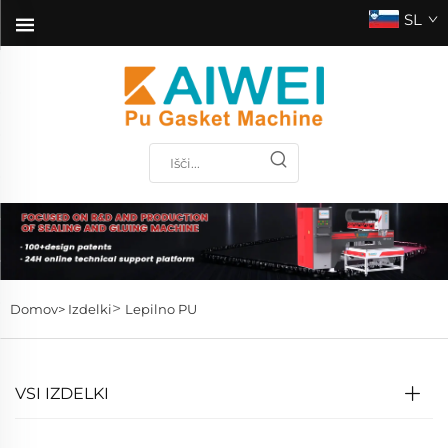
SL
>
Domov>
Izdelki
Lepilno PU
VSI IZDELKI