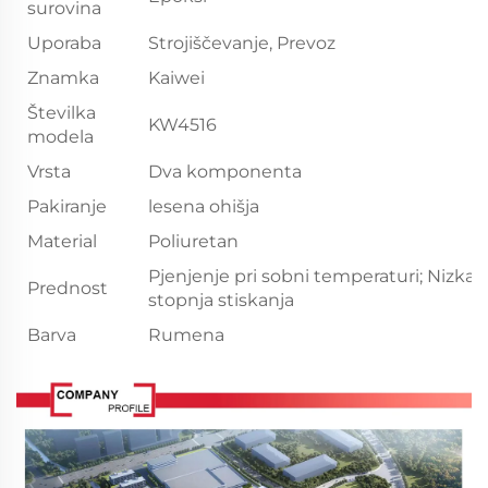
surovina
Uporaba
Strojiščevanje, Prevoz
Znamka
Kaiwei
Številka
KW4516
modela
Vrsta
Dva komponenta
Pakiranje
lesena ohišja
Material
Poliuretan
Pjenjenje pri sobni temperaturi; Nizka
Prednost
stopnja stiskanja
Barva
Rumena