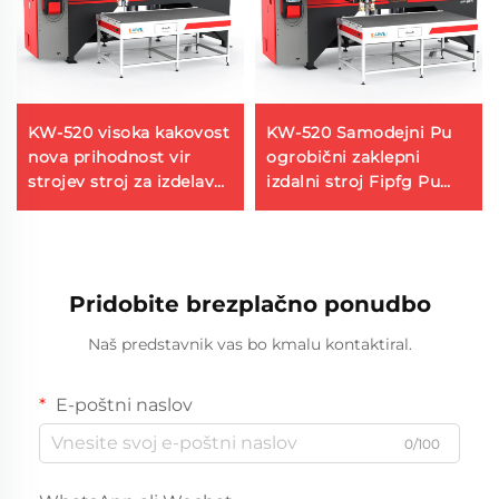
KW-520 visoka kakovost
KW-520 Samodejni Pu
nova prihodnost vir
ogrobični zaklepni
strojev stroj za izdelavo
izdalni stroj Fipfg Pu
poliuretanske pene
ogrobični stroj robota
izdalni lepljenje opreme
KAIWEI
Pridobite brezplačno ponudbo
Naš predstavnik vas bo kmalu kontaktiral.
E-poštni naslov
0/100