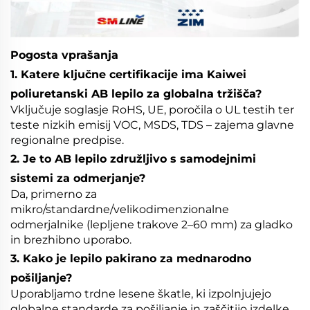
Pogosta vprašanja
1. Katere ključne certifikacije ima Kaiwei
poliuretanski AB lepilo za globalna tržišča?
Vključuje soglasje RoHS, UE, poročila o UL testih ter
teste nizkih emisij VOC, MSDS, TDS – zajema glavne
regionalne predpise.
2. Je to AB lepilo združljivo s samodejnimi
sistemi za odmerjanje?
Da, primerno za
mikro/standardne/velikodimenzionalne
odmerjalnike (lepljene trakove 2–60 mm) za gladko
in brezhibno uporabo.
3. Kako je lepilo pakirano za mednarodno
pošiljanje?
Uporabljamo trdne lesene škatle, ki izpolnjujejo
globalne standarde za pošiljanje in zaščitijo izdelke