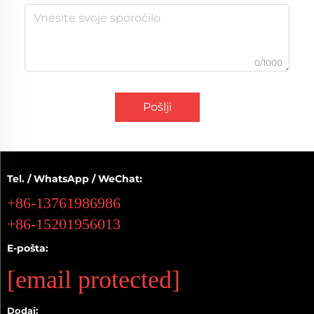
0/1000
Pošlji
Tel. / WhatsApp / WeChat:
+86-13761986986
+86-15201956013
E-pošta:
[email protected]
Dodaj: