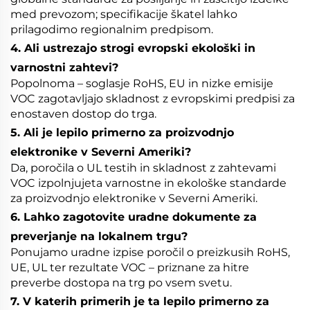
med prevozom; specifikacije škatel lahko
prilagodimo regionalnim predpisom.
4. Ali ustrezajo strogi evropski ekološki in
varnostni zahtevi?
Popolnoma – soglasje RoHS, EU in nizke emisije
VOC zagotavljajo skladnost z evropskimi predpisi za
enostaven dostop do trga.
5. Ali je lepilo primerno za proizvodnjo
elektronike v Severni Ameriki?
Da, poročila o UL testih in skladnost z zahtevami
VOC izpolnjujeta varnostne in ekološke standarde
za proizvodnjo elektronike v Severni Ameriki.
6. Lahko zagotovite uradne dokumente za
preverjanje na lokalnem trgu?
Ponujamo uradne izpise poročil o preizkusih RoHS,
UE, UL ter rezultate VOC – priznane za hitre
preverbe dostopa na trg po vsem svetu.
7. V katerih primerih je ta lepilo primerno za