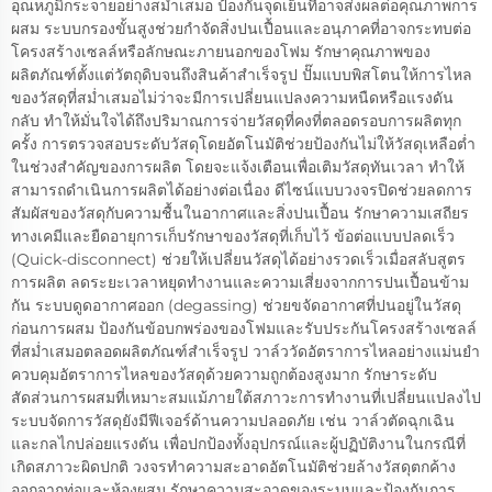
อุณหภูมิกระจายอย่างสม่ำเสมอ ป้องกันจุดเย็นที่อาจส่งผลต่อคุณภาพการ
ผสม ระบบกรองขั้นสูงช่วยกำจัดสิ่งปนเปื้อนและอนุภาคที่อาจกระทบต่อ
โครงสร้างเซลล์หรือลักษณะภายนอกของโฟม รักษาคุณภาพของ
ผลิตภัณฑ์ตั้งแต่วัตถุดิบจนถึงสินค้าสำเร็จรูป ปั๊มแบบพิสโตนให้การไหล
ของวัสดุที่สม่ำเสมอไม่ว่าจะมีการเปลี่ยนแปลงความหนืดหรือแรงดัน
กลับ ทำให้มั่นใจได้ถึงปริมาณการจ่ายวัสดุที่คงที่ตลอดรอบการผลิตทุก
ครั้ง การตรวจสอบระดับวัสดุโดยอัตโนมัติช่วยป้องกันไม่ให้วัสดุเหลือต่ำ
ในช่วงสำคัญของการผลิต โดยจะแจ้งเตือนเพื่อเติมวัสดุทันเวลา ทำให้
สามารถดำเนินการผลิตได้อย่างต่อเนื่อง ดีไซน์แบบวงจรปิดช่วยลดการ
สัมผัสของวัสดุกับความชื้นในอากาศและสิ่งปนเปื้อน รักษาความเสถียร
ทางเคมีและยืดอายุการเก็บรักษาของวัสดุที่เก็บไว้ ข้อต่อแบบปลดเร็ว
(Quick-disconnect) ช่วยให้เปลี่ยนวัสดุได้อย่างรวดเร็วเมื่อสลับสูตร
การผลิต ลดระยะเวลาหยุดทำงานและความเสี่ยงจากการปนเปื้อนข้าม
กัน ระบบดูดอากาศออก (degassing) ช่วยขจัดอากาศที่ปนอยู่ในวัสดุ
ก่อนการผสม ป้องกันข้อบกพร่องของโฟมและรับประกันโครงสร้างเซลล์
ที่สม่ำเสมอตลอดผลิตภัณฑ์สำเร็จรูป วาล์ววัดอัตราการไหลอย่างแม่นยำ
ควบคุมอัตราการไหลของวัสดุด้วยความถูกต้องสูงมาก รักษาระดับ
สัดส่วนการผสมที่เหมาะสมแม้ภายใต้สภาวะการทำงานที่เปลี่ยนแปลงไป
ระบบจัดการวัสดุยังมีฟีเจอร์ด้านความปลอดภัย เช่น วาล์วตัดฉุกเฉิน
และกลไกปล่อยแรงดัน เพื่อปกป้องทั้งอุปกรณ์และผู้ปฏิบัติงานในกรณีที่
เกิดสภาวะผิดปกติ วงจรทำความสะอาดอัตโนมัติช่วยล้างวัสดุตกค้าง
ออกจากท่อและห้องผสม รักษาความสะอาดของระบบและป้องกันการ