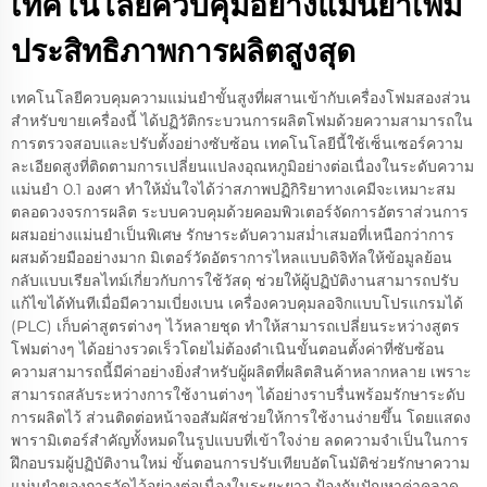
เทคโนโลยีควบคุมอย่างแม่นยำเพิ่ม
ประสิทธิภาพการผลิตสูงสุด
เทคโนโลยีควบคุมความแม่นยำขั้นสูงที่ผสานเข้ากับเครื่องโฟมสองส่วน
สำหรับขายเครื่องนี้ ได้ปฏิวัติกระบวนการผลิตโฟมด้วยความสามารถใน
การตรวจสอบและปรับตั้งอย่างซับซ้อน เทคโนโลยีนี้ใช้เซ็นเซอร์ความ
ละเอียดสูงที่ติดตามการเปลี่ยนแปลงอุณหภูมิอย่างต่อเนื่องในระดับความ
แม่นยำ 0.1 องศา ทำให้มั่นใจได้ว่าสภาพปฏิกิริยาทางเคมีจะเหมาะสม
ตลอดวงจรการผลิต ระบบควบคุมด้วยคอมพิวเตอร์จัดการอัตราส่วนการ
ผสมอย่างแม่นยำเป็นพิเศษ รักษาระดับความสม่ำเสมอที่เหนือกว่าการ
ผสมด้วยมืออย่างมาก มิเตอร์วัดอัตราการไหลแบบดิจิทัลให้ข้อมูลย้อน
กลับแบบเรียลไทม์เกี่ยวกับการใช้วัสดุ ช่วยให้ผู้ปฏิบัติงานสามารถปรับ
แก้ไขได้ทันทีเมื่อมีความเบี่ยงเบน เครื่องควบคุมลอจิกแบบโปรแกรมได้
(PLC) เก็บค่าสูตรต่างๆ ไว้หลายชุด ทำให้สามารถเปลี่ยนระหว่างสูตร
โฟมต่างๆ ได้อย่างรวดเร็วโดยไม่ต้องดำเนินขั้นตอนตั้งค่าที่ซับซ้อน
ความสามารถนี้มีค่าอย่างยิ่งสำหรับผู้ผลิตที่ผลิตสินค้าหลากหลาย เพราะ
สามารถสลับระหว่างการใช้งานต่างๆ ได้อย่างราบรื่นพร้อมรักษาระดับ
การผลิตไว้ ส่วนติดต่อหน้าจอสัมผัสช่วยให้การใช้งานง่ายขึ้น โดยแสดง
พารามิเตอร์สำคัญทั้งหมดในรูปแบบที่เข้าใจง่าย ลดความจำเป็นในการ
ฝึกอบรมผู้ปฏิบัติงานใหม่ ขั้นตอนการปรับเทียบอัตโนมัติช่วยรักษาความ
แม่นยำของการวัดไว้อย่างต่อเนื่องในระยะยาว ป้องกันปัญหาค่าคลาด