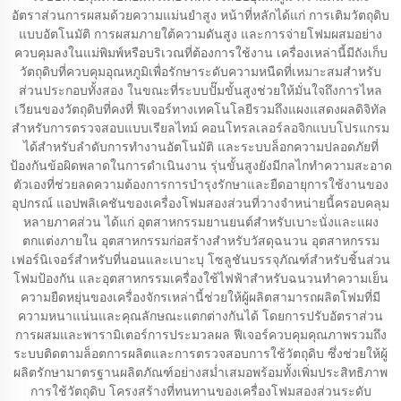
อัตราส่วนการผสมด้วยความแม่นยำสูง หน้าที่หลักได้แก่ การเติมวัตถุดิบ
แบบอัตโนมัติ การผสมภายใต้ความดันสูง และการจ่ายโฟมผสมอย่าง
ควบคุมลงในแม่พิมพ์หรือบริเวณที่ต้องการใช้งาน เครื่องเหล่านี้มีถังเก็บ
วัตถุดิบที่ควบคุมอุณหภูมิเพื่อรักษาระดับความหนืดที่เหมาะสมสำหรับ
ส่วนประกอบทั้งสอง ในขณะที่ระบบปั๊มขั้นสูงช่วยให้มั่นใจถึงการไหล
เวียนของวัตถุดิบที่คงที่ ฟีเจอร์ทางเทคโนโลยีรวมถึงแผงแสดงผลดิจิทัล
สำหรับการตรวจสอบแบบเรียลไทม์ คอนโทรลเลอร์ลอจิกแบบโปรแกรม
ได้สำหรับลำดับการทำงานอัตโนมัติ และระบบล็อกความปลอดภัยที่
ป้องกันข้อผิดพลาดในการดำเนินงาน รุ่นขั้นสูงยังมีกลไกทำความสะอาด
ตัวเองที่ช่วยลดความต้องการการบำรุงรักษาและยืดอายุการใช้งานของ
อุปกรณ์ แอปพลิเคชันของเครื่องโฟมสองส่วนที่วางจำหน่ายนี้ครอบคลุม
หลายภาคส่วน ได้แก่ อุตสาหกรรมยานยนต์สำหรับเบาะนั่งและแผง
ตกแต่งภายใน อุตสาหกรรมก่อสร้างสำหรับวัสดุฉนวน อุตสาหกรรม
เฟอร์นิเจอร์สำหรับที่นอนและเบาะบุ โซลูชันบรรจุภัณฑ์สำหรับชิ้นส่วน
โฟมป้องกัน และอุตสาหกรรมเครื่องใช้ไฟฟ้าสำหรับฉนวนทำความเย็น
ความยืดหยุ่นของเครื่องจักรเหล่านี้ช่วยให้ผู้ผลิตสามารถผลิตโฟมที่มี
ความหนาแน่นและคุณลักษณะแตกต่างกันได้ โดยการปรับอัตราส่วน
การผสมและพารามิเตอร์การประมวลผล ฟีเจอร์ควบคุมคุณภาพรวมถึง
ระบบติดตามล็อตการผลิตและการตรวจสอบการใช้วัตถุดิบ ซึ่งช่วยให้ผู้
ผลิตรักษามาตรฐานผลิตภัณฑ์อย่างสม่ำเสมอพร้อมทั้งเพิ่มประสิทธิภาพ
การใช้วัตถุดิบ โครงสร้างที่ทนทานของเครื่องโฟมสองส่วนระดับ