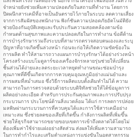
และพื้นที่โรงงานที่ต้องใช้ นอกจากนี้ เครื่องโฟมสองส่วนที่วาง
จำหน่ายยังช่วยเพิ่มความปลอดภัยในสถานที่ทำงาน โดยการ
ปิดผนึกสารเคมีที่อาจเป็นอันตรายไว้ภายในระบบ ลดความเสี่ยง
จากการสัมผัสของพนักงาน ฟังก์ชันความปลอดภัยอัตโนมัติยัง
ช่วยป้องกันอุบัติเหตุและรับประกันความสอดคล้องตามข้อ
กำหนดด้านสุขภาพและความปลอดภัยในการทำงาน ข้อดีด้าน
การบำรุงรักษารวมถึงระบบที่สามารถตรวจสอบตนเองและระบุ
ปัญหาที่อาจเกิดขึ้นล่วงหน้า ก่อนจะก่อให้เกิดความขัดข้องใน
การผลิต ทำให้สามารถวางแผนการบำรุงรักษาได้อย่างร่วงหน้า
โครงสร้างแบบโมดูลาร์ของเครื่องจักรหลายรุ่นช่วยให้เปลี่ยน
ชิ้นส่วนได้ง่ายและลดระยะเวลาหยุดทำงานขณะซ่อมบำรุง
คุณภาพที่ดีขึ้นเกิดจากการควบคุมอุณหภูมิอย่างแม่นยำและ
การผสมที่สม่ำเสมอ ซึ่งวิธีการผลิตแบบดั้งเดิมทำไม่ได้ ความ
สามารถในการตรวจสอบด้วยระบบดิจิทัลช่วยให้ได้ข้อมูลการ
ผลิตอย่างละเอียด สำหรับการประกันคุณภาพและการปรับปรุง
กระบวนการ ประโยชน์ด้านสิ่งแวดล้อม ได้แก่ การลดการปล่อย
มลพิษผ่านกระบวนการที่ควบคุมได้และการใช้สารเคมีอย่าง
เหมาะสม ซึ่งช่วยลดของเสียที่เกิดขึ้น กำลังการผลิตที่เพิ่มขึ้น
ช่วยให้ธุรกิจสามารถขยายขอบเขตการเข้าถึงตลาดได้โดยไม่
ต้องเพิ่มค่าใช้จ่ายแฝงอย่างสัดส่วน ส่งผลให้เพิ่มความสามารถ
ในการทำกำไรและเสริมตำแหน่งการแข่งขันในอุตสาหกรรม