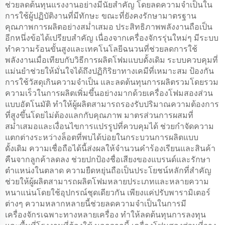
ช่วยลดต้นทุนแรงงานอย่างมีนัยสำคัญ โดยลดความจำเป็นใน
การใช้ผู้ปฏิบัติงานที่มีทักษะ ขณะที่ยังคงรักษามาตรฐาน
คุณภาพการผลิตอย่างสม่ำเสมอ ประสิทธิภาพพลังงานถือเป็น
อีกหนึ่งข้อได้เปรียบสำคัญ เนื่องจากเครื่องจักรรุ่นใหม่ๆ มีระบบ
ทำความร้อนขั้นสูงและเทคโนโลยีฉนวนที่ช่วยลดการใช้
พลังงานเมื่อเทียบกับวิธีการผลิตโฟมแบบดั้งเดิม ระบบควบคุมที่
แม่นยำช่วยให้มั่นใจได้ถึงปฏิกิริยาทางเคมีที่เหมาะสม ป้องกัน
การใช้วัสดุเกินความจำเป็น และลดต้นทุนการผลิตรวมโดยรวม
ความเร็วในการผลิตเพิ่มขึ้นอย่างมากด้วยเครื่องโฟมสองส่วน
แบบอัตโนมัติ ทำให้ผู้ผลิตสามารถรองรับปริมาณความต้องการ
ที่สูงขึ้นโดยไม่ต้องแลกกับคุณภาพ มาตรส่วนการผสมที่
สม่ำเสมอและเงื่อนไขการแปรรูปที่ควบคุมได้ ช่วยกำจัดความ
แตกต่างระหว่างล็อตที่พบได้บ่อยในกระบวนการผลิตแบบ
ดั้งเดิม ความเชื่อถือได้นี้ส่งผลให้จำนวนคำร้องเรียนและสินค้า
คืนจากลูกค้าลดลง ช่วยปกป้องชื่อเสียงของแบรนด์และรักษา
ตำแหน่งในตลาด ความยืดหยุ่นถือเป็นประโยชน์หลักที่สำคัญ
ช่วยให้ผู้ผลิตสามารถผลิตโฟมหลายประเภทและหลายความ
หนาแน่นโดยใช้อุปกรณ์ชุดเดียวกัน เพียงแค่ปรับพารามิเตอร์
ต่างๆ ความหลากหลายนี้ช่วยลดความจำเป็นในการมี
เครื่องจักรเฉพาะทางหลายเครื่อง ทำให้ลดต้นทุนการลงทุน