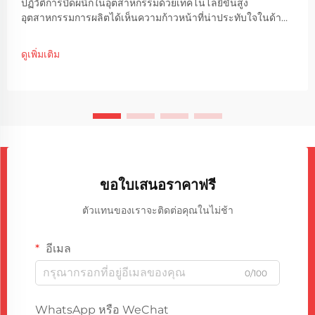
ปฏิวัติการปิดผนึกในอุตสาหกรรมด้วยเทคโนโลยีขั้นสูง
อุตสาหกรรมการผลิตได้เห็นความก้าวหน้าที่น่าประทับใจในด้าน
เทคโนโลยีการปิดผนึก โดยเครื่องปิดผนึกก๊าซเกตแบบ PU เกิด
ขึ้นในฐานะโซลูชันที่เปลี่ยนเกม การใช้อุปกรณ์ขั้นสูงนี้ ...
ดูเพิ่มเติม
ขอใบเสนอราคาฟรี
ตัวแทนของเราจะติดต่อคุณในไม่ช้า
อีเมล
0/100
WhatsApp หรือ WeChat