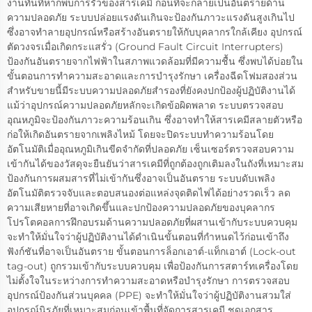
งานทันทีหากพบการรั่วของสารเคมี ก่อนที่จะกลายเป็นอันตรายด้าน
ความปลอดภัย ระบบปล่อยแรงดันเกินจะป้องกันภาวะแรงดันสูงเกินไป
ซึ่งอาจทำลายอุปกรณ์หรือสร้างอันตรายให้กับบุคลากรใกล้เคียง อุปกรณ์
ตัดวงจรเมื่อเกิดกระแสรั่ว (Ground Fault Circuit Interrupters)
ป้องกันอันตรายจากไฟฟ้าในสภาพแวดล้อมที่มีความชื้น ซึ่งพบได้บ่อยใน
ขั้นตอนการทำความสะอาดและการบำรุงรักษา เครื่องฉีดโฟมสองส่วน
สำหรับขายนี้มีระบบความปลอดภัยสำรองที่ยังคงปกป้องผู้ปฏิบัติงานได้
แม้ว่าอุปกรณ์ความปลอดภัยหลักจะเกิดข้อผิดพลาด ระบบตรวจสอบ
อุณหภูมิจะป้องกันภาวะความร้อนเกิน ซึ่งอาจทำให้สารเคมีสลายตัวหรือ
ก่อให้เกิดอันตรายจากเพลิงไหม้ โดยจะปิดระบบทำความร้อนโดย
อัตโนมัติเมื่ออุณหภูมิเกินขีดจำกัดที่ปลอดภัย เซ็นเซอร์ตรวจสอบความ
เข้ากันได้ของวัสดุจะยืนยันว่าสารเคมีที่ถูกต้องถูกเติมลงในถังที่เหมาะสม
ป้องกันการผสมสารที่ไม่เข้ากันซึ่งอาจเป็นอันตราย ระบบดับเพลิง
อัตโนมัติตรวจจับและตอบสนองต่อแหล่งจุดติดไฟได้อย่างรวดเร็ว ลด
ความเสียหายที่อาจเกิดขึ้นและปกป้องความปลอดภัยของบุคลากร
โปรโตคอลการฝึกอบรมด้านความปลอดภัยที่ผสานเข้ากับระบบควบคุม
จะทำให้มั่นใจว่าผู้ปฏิบัติงานได้ดำเนินขั้นตอนที่กำหนดไว้ก่อนเข้าถึง
ฟังก์ชันที่อาจเป็นอันตราย ขั้นตอนการล็อกเอาต์-แท็กเอาต์ (Lock-out
tag-out) ถูกรวมเข้ากับระบบควบคุม เพื่อป้องกันการสตาร์ทเครื่องโดย
ไม่ตั้งใจในระหว่างการทำความสะอาดหรือบำรุงรักษา การตรวจสอบ
อุปกรณ์ป้องกันส่วนบุคคล (PPE) จะทำให้มั่นใจว่าผู้ปฏิบัติงานสวมใส่
อุปกรณ์นิรภัยที่เหมาะสมก่อนเข้าพื้นที่จัดการสารเคมี ชุดเอกสาร