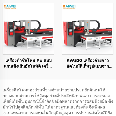
Dispensing Machine
Fipfg Pu Gasket
Machine Robot
เครื่องทำซีลโฟม Pu แบบ
KW520 เครื่องจ่ายกาว
แกนเชิงเส้นอัตโนมัติ เครื่อง
อัตโนมัติเต็มรูปแบบจาก
ทำซีลยางสำหรับตู้ไฟฟ้า
โรงงาน เครื่องอุด PU
เครื่องปะเก็นแผงตู้ปิดผนึก
พลังงานใหม่ เครื่องทำ Pu
Gasket
เครื่องฉีดโฟมสองส่วนที่วางจำหน่ายช่วยประหยัดต้นทุนได้
อย่างมากผ่านการใช้วัสดุอย่างมีประสิทธิภาพและการลดของ
เสียที่เกิดขึ้น อุปกรณ์นี้กำจัดข้อผิดพลาดจากการผสมด้วยมือ ซึ่ง
มักนำไปสู่ผลิตภัณฑ์ที่ไม่ได้มาตรฐานและต้องทิ้ง จึงเพิ่มผล
ตอบแทนจากการลงทุนในวัตถุดิบสูงสุด การทำงานอัตโนมัติยัง