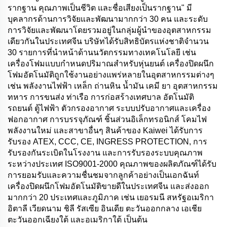
รากฐาน คุณภาพเป็นชีวิต และชื่อเสียงเป็นรากฐาน" มี
บุคลากรด้านการวิจัยและพัฒนามากกว่า 30 คน และระดับ
การวิจัยและพัฒนาโดยรวมอยู่ในกลุ่มผู้นำของอุตสาหกรรม
เดียวกันในประเทศจีน บริษัทได้รับสิทธิบัตรแห่งชาติจำนวน
30 รายการที่นำหน้าด้านนวัตกรรมทางเทคโนโลยี เช่น
เครื่องโฟมแบบกำหนดปริมาณสำหรับหุ่นยนต์ เครื่องปิดผนึก
โฟมอัตโนมัติถูกใช้งานอย่างแพร่หลายในอุตสาหกรรมต่างๆ
เช่น พลังงานไฟฟ้า เหล็ก ถ่านหิน น้ำมัน เคมี ยา อุตสาหกรรม
ทหาร การขนส่ง ท่าเรือ การก่อสร้างเทศบาล อัตโนมัติ
รถยนต์ ตู้ไฟฟ้า ตัวกรองอากาศ ระบบปรับอากาศและเครื่อง
ฟอกอากาศ การบรรจุภัณฑ์ ชิ้นส่วนอิเล็กทรอนิกส์ โคมไฟ
พลังงานใหม่ และสาขาอื่นๆ สินค้าของ Kaiwei ได้รับการ
รับรอง ATEX, CCC, CE, INGRESS PROTECTION, การ
รับรองกันระเบิดในโรงงาน และการรับรองระบบคุณภาพ
ระหว่างประเทศ ISO9001-2000 คุณภาพของผลิตภัณฑ์ได้รับ
การยอมรับและความชื่นชมจากลูกค้าอย่างเป็นเอกฉันท์
เครื่องปิดผนึกโฟมอัตโนมัติขายดีในประเทศจีน และส่งออก
มากกว่า 20 ประเทศและภูมิภาค เช่น เยอรมนี สหรัฐอเมริกา
อิตาลี เวียดนาม ชิลี รัสเซีย อินเดีย ตะวันออกกลาง เอเชีย
ตะวันออกเฉียงใต้ และอเมริกาใต้ เป็นต้น