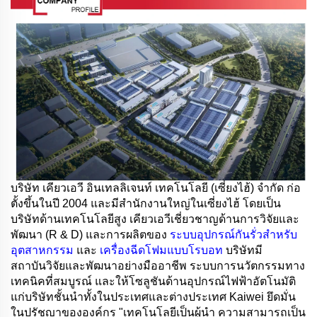
บริษัท เคียวเอวี อินเทลลิเจนท์ เทคโนโลยี (เซี่ยงไฮ้) จำกัด ก่อ
ตั้งขึ้นในปี 2004 และมีสำนักงานใหญ่ในเซี่ยงไฮ้ โดยเป็น
บริษัทด้านเทคโนโลยีสูง เคียวเอวีเชี่ยวชาญด้านการวิจัยและ
พัฒนา (R & D) และการผลิตของ
ระบบอุปกรณ์กันรั่วสำหรับ
อุตสาหกรรม
และ
เครื่องฉีดโฟมแบบโรบอท
บริษัทมี
สถาบันวิจัยและพัฒนาอย่างมืออาชีพ ระบบการนวัตกรรมทาง
เทคนิคที่สมบูรณ์ และให้โซลูชันด้านอุปกรณ์ไฟฟ้าอัตโนมัติ
แก่บริษัทชั้นนำทั้งในประเทศและต่างประเทศ Kaiwei ยึดมั่น
ในปรัชญาขององค์กร "เทคโนโลยีเป็นผู้นำ ความสามารถเป็น