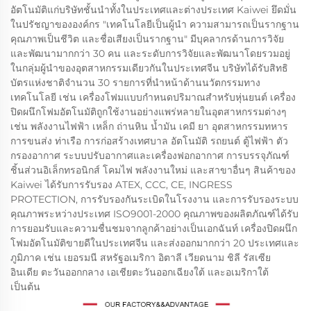
อัตโนมัติแก่บริษัทชั้นนำทั้งในประเทศและต่างประเทศ Kaiwei ยึดมั่น
ในปรัชญาขององค์กร "เทคโนโลยีเป็นผู้นำ ความสามารถเป็นรากฐาน
คุณภาพเป็นชีวิต และชื่อเสียงเป็นรากฐาน" มีบุคลากรด้านการวิจัย
และพัฒนามากกว่า 30 คน และระดับการวิจัยและพัฒนาโดยรวมอยู่
ในกลุ่มผู้นำของอุตสาหกรรมเดียวกันในประเทศจีน บริษัทได้รับสิทธิ
บัตรแห่งชาติจำนวน 30 รายการที่นำหน้าด้านนวัตกรรมทาง
เทคโนโลยี เช่น เครื่องโฟมแบบกำหนดปริมาณสำหรับหุ่นยนต์ เครื่อง
ปิดผนึกโฟมอัตโนมัติถูกใช้งานอย่างแพร่หลายในอุตสาหกรรมต่างๆ
เช่น พลังงานไฟฟ้า เหล็ก ถ่านหิน น้ำมัน เคมี ยา อุตสาหกรรมทหาร
การขนส่ง ท่าเรือ การก่อสร้างเทศบาล อัตโนมัติ รถยนต์ ตู้ไฟฟ้า ตัว
กรองอากาศ ระบบปรับอากาศและเครื่องฟอกอากาศ การบรรจุภัณฑ์
ชิ้นส่วนอิเล็กทรอนิกส์ โคมไฟ พลังงานใหม่ และสาขาอื่นๆ สินค้าของ
Kaiwei ได้รับการรับรอง ATEX, CCC, CE, INGRESS
PROTECTION, การรับรองกันระเบิดในโรงงาน และการรับรองระบบ
คุณภาพระหว่างประเทศ ISO9001-2000 คุณภาพของผลิตภัณฑ์ได้รับ
การยอมรับและความชื่นชมจากลูกค้าอย่างเป็นเอกฉันท์ เครื่องปิดผนึก
โฟมอัตโนมัติขายดีในประเทศจีน และส่งออกมากกว่า 20 ประเทศและ
ภูมิภาค เช่น เยอรมนี สหรัฐอเมริกา อิตาลี เวียดนาม ชิลี รัสเซีย
อินเดีย ตะวันออกกลาง เอเชียตะวันออกเฉียงใต้ และอเมริกาใต้
เป็นต้น