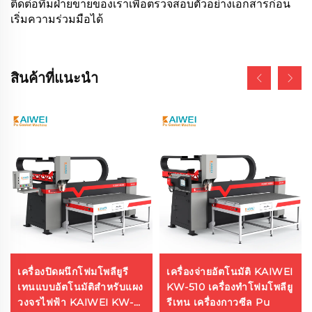
ติดต่อทีมฝ่ายขายของเราเพื่อตรวจสอบตัวอย่างเอกสารก่อน
เริ่มความร่วมมือได้
สินค้าที่แนะนำ
เครื่องปิดผนึกโฟมโพลียูรี
เครื่องจ่ายอัตโนมัติ KAIWEI
เทนแบบอัตโนมัติสำหรับแผง
KW-510 เครื่องทำโฟมโพลียู
วงจรไฟฟ้า KAIWEI KW-
รีเทน เครื่องกาวซีล Pu