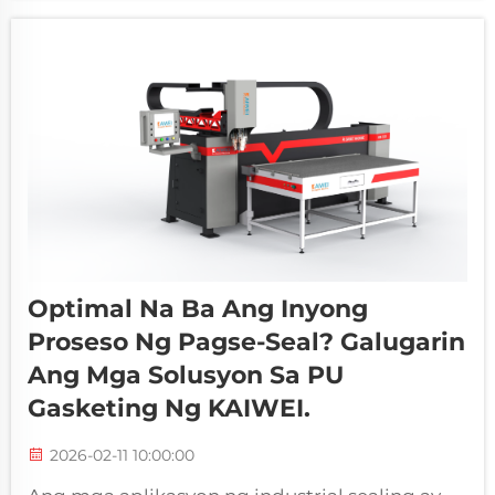
pagpapaunlad ng napakahusay na
teknolohiya ng awtomatikong makina para sa
pagse-seal ng foam gasket ay nagpabago...
Optimal Na Ba Ang Inyong
Proseso Ng Pagse-Seal? Galugarin
Ang Mga Solusyon Sa PU
Gasketing Ng KAIWEI.
2026-02-11 10:00:00