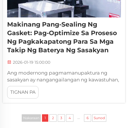
Makinang Pang-Sealing Ng
Gasket: Pag-Optimize Sa Proseso
Ng Pagkakapatong Para Sa Mga
Takip Ng Baterya Ng Sasakyan
2026-01-19 15:00:00
Ang modernong pagmamanupaktura ng
sasakyan ay nangangailangan ng kawastuhan,
katiyakan, at kahusayan sa bawat proseso ng
TIGNAN PA
produksyon ng mga bahagi. Ang sealing
machine para sa gasket ng Kaiwei ay
rebolusyonaryo sa paraan kung paano
hinaharap ng mga tagagawa ang mga
...
Nakaraan
1
2
3
4
6
Sunod
solusyon sa pag-sealing para sa
mahahalagang bahagi ng sasakyan,