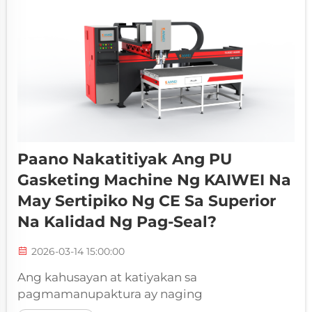
paano tinatayo ng mga tagagawa ang...
Paano Nakatitiyak Ang PU
Gasketing Machine Ng KAIWEI Na
May Sertipiko Ng CE Sa Superior
Na Kalidad Ng Pag-Seal?
2026-03-14 15:00:00
Ang kahusayan at katiyakan sa
pagmamanupaktura ay naging
napakahalagang mga isyu para sa mga