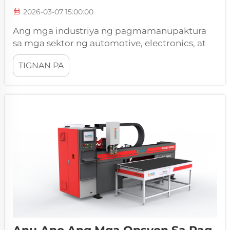
2026-03-07 15:00:00
Ang mga industriya ng pagmamanupaktura
sa mga sektor ng automotive, electronics, at
appliance ay nakakaranas ng tumataas na
TIGNAN PA
presyon na maghatid ng mataas na kalidad na
mga solusyon sa pagse-seal habang
pinapanatili ang kompetitibong bilis ng
produksyon. Ang pangangailangan para sa
eksaktong aplikasyon ng gasket ay
humantong sa rebolusyon...