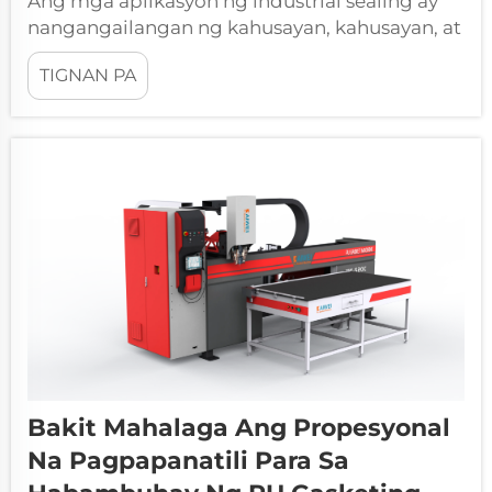
Ang mga aplikasyon ng industrial sealing ay
nangangailangan ng kahusayan, kahusayan, at
katiyakan upang matiyak ang optimal na
TIGNAN PA
pagganap sa iba't ibang sektor. Ang mga
pasilidad sa pagmamanupaktura sa buong
mundo ay unti-unting kinikilala ang kritikal na
kahalagahan ng mga advanced na teknolohiya
sa pagse-seal...
Bakit Mahalaga Ang Propesyonal
Na Pagpapanatili Para Sa