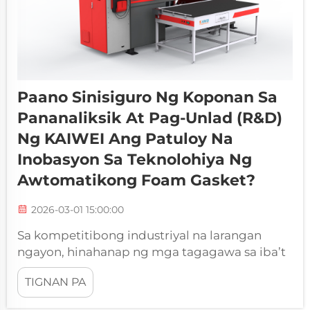
Paano Sinisiguro Ng Koponan Sa
Pananaliksik At Pag-Unlad (R&D)
Ng KAIWEI Ang Patuloy Na
Inobasyon Sa Teknolohiya Ng
Awtomatikong Foam Gasket?
2026-03-01 15:00:00
Sa kompetitibong industriyal na larangan
ngayon, hinahanap ng mga tagagawa sa iba’t
ibang sektor ang kahusayan,
TIGNAN PA
pagkamaaasahan, at kahusayan sa kanilang
mga solusyon sa pagse-seal. Ang