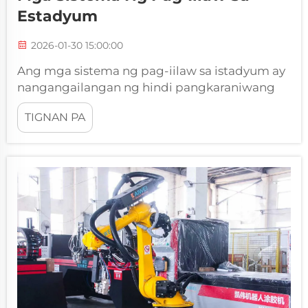
Estadyum
2026-01-30 15:00:00
Ang mga sistema ng pag-iilaw sa istadyum ay
nangangailangan ng hindi pangkaraniwang
mga solusyon sa pagtatali upang tumagal
TIGNAN PA
laban sa matitinding kondisyon ng kapaligiran
habang pinapanatili ang pinakamahusay na
pagganap. Ang isang Kaiwei versatile gasket
machine ang siyang pinakaunahing bahagi ng
modernong proseso ng pagmamanupaktura,
na nagbibigay-daan para sa...