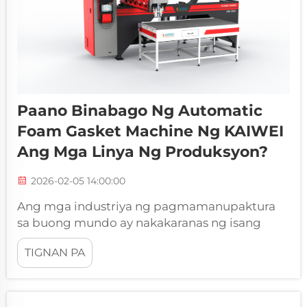
Paano Binabago Ng Automatic
Foam Gasket Machine Ng KAIWEI
Ang Mga Linya Ng Produksyon?
2026-02-05 14:00:00
Ang mga industriya ng pagmamanupaktura
sa buong mundo ay nakakaranas ng isang
rebolusyonaryong pagbabago patungo sa
TIGNAN PA
awtomatikong proseso, kung saan ang pagse-
seal at produksyon ng gasket ang
nangunguna sa pagbabagong ito. Ang
pagsulpot ng sopistikadong teknolohiya ng