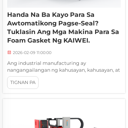
Handa Na Ba Kayo Para Sa
Awtomatikong Pagse-Seal?
Tuklasin Ang Mga Makina Para Sa
Foam Gasket Ng KAIWEI.
2026-02-09 11:00:00
Ang industrial manufacturing ay
nangangailangan ng kahusayan, kahusayan, at
pare-parehong kalidad sa bawat proseso.
TIGNAN PA
Kapag ang usapan ay tungkol sa paglikha ng
maaasahang solusyon sa pagse-seal para sa
electrical panels at enclosures, ang tradisyonal
na paraan ng manu-manong paggawa ay
madalas na hindi sapat para sa mga
modernong pamantayan sa produksyon...