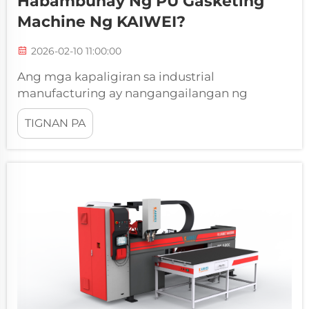
Habambuhay Ng PU Gasketing
Machine Ng KAIWEI?
2026-02-10 11:00:00
Ang mga kapaligiran sa industrial
manufacturing ay nangangailangan ng
maaasahang kagamitan na maaaring gumana
TIGNAN PA
nang tuloy-tuloy nang walang hindi
inaasahang pagkabigo. Ang PU gasketing
machine ay isang mahalagang bahagi sa
pagmamanupaktura ng electrical panel, na
gumagawa ng tumpak na polyurethane
foam...