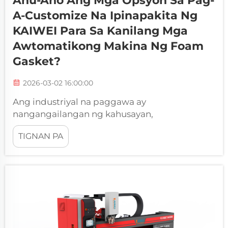
Anu-Ano Ang Mga Opsyon Sa Pag-
A-Customize Na Ipinapakita Ng
KAIWEI Para Sa Kanilang Mga
Awtomatikong Makina Ng Foam
Gasket?
2026-03-02 16:00:00
Ang industriyal na paggawa ay
nangangailangan ng kahusayan,
pagkamaaasahan, at kahusayan sa bawat
TIGNAN PA
proseso ng produksyon. Kapag tumutukoy sa
mga solusyon sa pagse-seal para sa mga
electrical panel at enclosure, ang
awtomatikong makina ng foam gasket ay
nagpabago kung paano tinatayo ng mga
tagagawa ang...