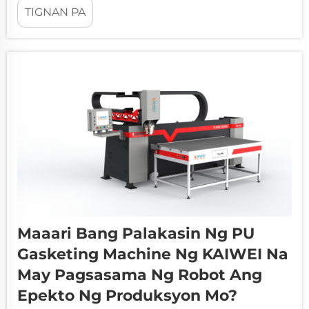
TIGNAN PA
industriya na nangangailangan ng superior na
mga solusyon sa pagse-seal sa kanilang mga
produkto. Ang mga modernong kailangan sa
produksyon ay nangangailangan ng advanced
na kagamitan na kayang maghatid ng pare-
parehong resulta ng mataas na kalidad
habang...
Maaari Bang Palakasin Ng PU
Gasketing Machine Ng KAIWEI Na
May Pagsasama Ng Robot Ang
Epekto Ng Produksyon Mo?