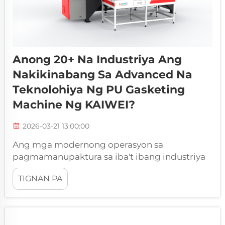
Anong 20+ Na Industriya Ang
Nakikinabang Sa Advanced Na
Teknolohiya Ng PU Gasketing
Machine Ng KAIWEI?
2026-03-21 13:00:00
Ang mga modernong operasyon sa
pagmamanupaktura sa iba't ibang industriya
ay lumalaking umaasa sa mga solusyon sa
TIGNAN PA
pagse-seal na may kahusayan upang matiyak
ang integridad at pagganap ng produkto. Ang
ebolusyon ng teknolohiya sa polyurethane
foam sealing ay nagpabago ng paraan kung