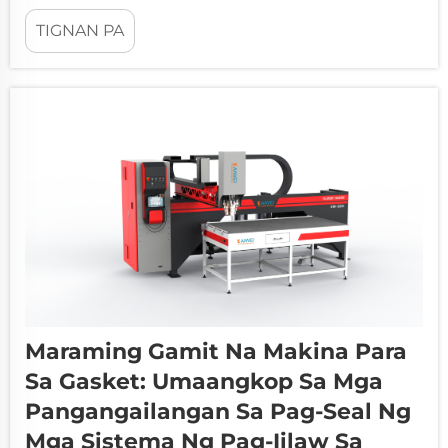
na nagpapataas ng produktibidad habang
TIGNAN PA
pinapanatili ang mga pamantayan sa kalidad.
Ang automatic foam gasket machine ay
kumakatawan sa isang malaking unlad sa
teknolohiya ng pagse-seal, na nag-aambag ng
hindi pa nakikita na kahusayan...
Maraming Gamit Na Makina Para
Sa Gasket: Umaangkop Sa Mga
Pangangailangan Sa Pag-Seal Ng
Mga Sistema Ng Pag-Iilaw Sa