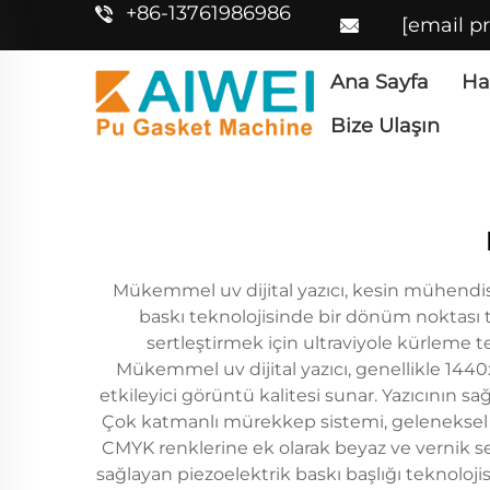
+86-13761986986
[email p
Ana Sayfa
Ha
Bize Ulaşın
Mükemmel uv dijital yazıcı, kesin mühendisl
baskı teknolojisinde bir dönüm noktası 
sertleştirmek için ultraviyole kürleme te
Mükemmel uv dijital yazıcı, genellikle 1440
etkileyici görüntü kalitesi sunar. Yazıcının sa
Çok katmanlı mürekkep sistemi, geleneksel 
CMYK renklerine ek olarak beyaz ve vernik se
sağlayan piezoelektrik baskı başlığı teknoloji