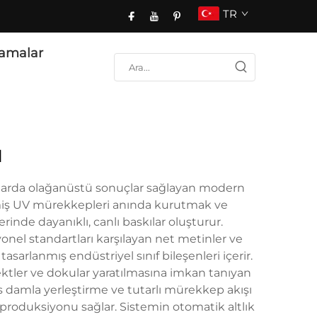
TR
amalar
ı
amalarda olağanüstü sonuçlar sağlayan modern
ilmiş UV mürekkepleri anında kurutmak ve
rinde dayanıklı, canlı baskılar oluşturur.
onel standartları karşılayan net metinler ve
asarlanmış endüstriyel sınıf bileşenleri içerir.
tler ve dokular yaratılmasına imkan tanıyan
s damla yerleştirme ve tutarlı mürekkep akışı
reproduksiyonu sağlar. Sistemin otomatik altlık