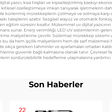
 yazıcı, kısa tirajları ve kişiselleştirilmiş baskıyı ekon
itlesel özelleştirmeye imkan tanıyarak işletmelerin daha
 ile kürlenmiş mürekkeplerin çizilmeye ve solmaya karşı di
askı taleplerini azaltır. Sezgisel arayüz ve otomatik fonk
eken eğitim süresini kısaltır. Mükemmel uv dijital yazıcı
ans sunar. Enerji verimliliği, LED UV sistemlerinin gelen
etme maliyetlerine çevrilir. Sızdırmaz mürekkep sistemi
 bu da hem işçilik maliyetlerini hem de sarf malzemesi ha
e sıkça gereken tahminler ve ayarlamaları ortadan kaldırır
ihlerine güvenle bağlı kalmasına olanak tanır. Çevresel fa
melerin sürdürülebilirlik hedeflerine ulaşmalarına yardımc
Son Haberler
22