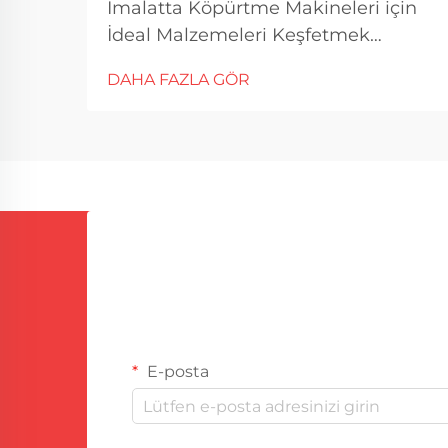
İmalatta Köpürtme Makineleri için
İdeal Malzemeleri Keşfetmek
Köpürtme makinesi ile kullanılan
DAHA FAZLA GÖR
malzemelerin seçimi, final ürünün
kalitesini, verimliliğini ve
dayanıklılığını etkileyen kritik bir
faktördür. Farklı endüstriler, çeşitli
köp...
E-posta