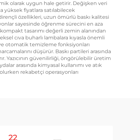
omik olarak uygun hale getirir. Değişken veri
 yüksek fiyatlara satılabilecek
rençli özellikleri, uzun ömürlü baskı kalitesi
siyonlar sayesinde öğrenme sürecini en aza
nın kompakt tasarımı değerli zemin alanından
eksel cıva buharlı lambalara kıyasla önemli
 ve otomatik temizleme fonksiyonları
rcamalarını düşürür. Baskı partileri arasında
. Yazıcının güvenilirliği, öngörülebilir üretim
ydalar arasında kimyasal kullanımı ve atık
ı olurken rekabetçi operasyonları
22
3