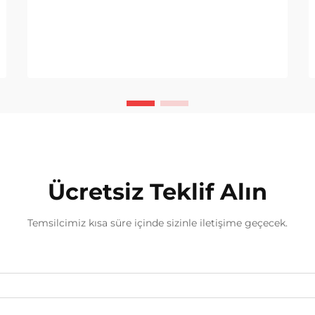
PU conta sızdırmazlık makineleri,
endüstriyel... nasıl dönüştürdüğüne
dair devrim niteliğinde çözümler
olarak ortaya çıkmıştır
Ücretsiz Teklif Alın
Temsilcimiz kısa süre içinde sizinle iletişime geçecek.