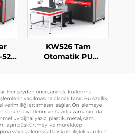
ar
KW526 Tam
-526
Otomatik PU
üzde
Kaplama Makinesi
inesi
Yeni Enerji Foaming
Sigorta Makinesi Oto
sunar. Her şeyden önce, anında kürlenme
Parçaları Foaming
lemlerin yapılmasına olanak tanır. Bu özellik,
Sigorta Makinesi /
l verimliliği artırmasını sağlar. Ön işlemeye
n stok maliyetlerini ve hazırlık zamanını da
Robot
el uv dijital yazıcı plastik, metal, cam,
temi, aşırı püskürtmeyi ve mürekkep
apma veya geleneksel baskı ile ilişkili kurulum