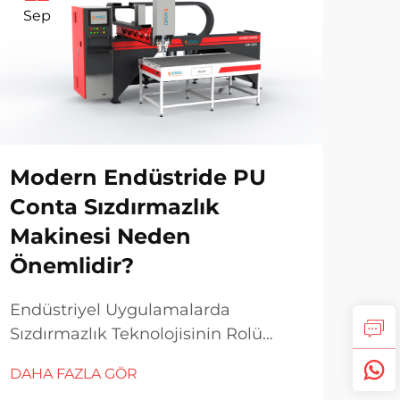
Sep
Oc
Modern Endüstride PU
PU 
Conta Sızdırmazlık
Ma
Makinesi Neden
En
Önemlidir?
İçi
Endüstriyel Uygulamalarda
Mod
Sızdırmazlık Teknolojisinin Rolü
Yapı
Günümüz imalat dünyasında,
Anl
DAHA FAZLA GÖR
DAH
sızdırmazlık teknolojisi ürün
end