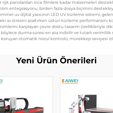
rijit panolardan ince filmlere kadar malzemeleri destekle
azılım entegrasyonu, birden fazla dosya biçimini destekle
emmel uv dijital yazıcının LED UV kürleme sistemi, gele
indeki ısı stresini azaltırken üstün kürleme performansını
nimlerini karşılayan çevre dostu tasarım özellikleriyle di
lece durma süresi en aza indirilir ve tutarlı verimlilik sağ
nı koruyan otomatik nozul kontrolü, mürekkep seviyesi izle
Yeni Ürün Önerileri