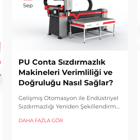
Sep
PU Conta Sızdırmazlık
Makineleri Verimliliği ve
Doğruluğu Nasıl Sağlar?
Gelişmiş Otomasyon ile Endüstriyel
Sızdırmazlığı Yeniden Şekillendirme
Günümüzün rekabetçi üretim
DAHA FAZLA GÖR
dünyasında, başarı için hassasiyet
ve verimlilik son derece önemlidir.