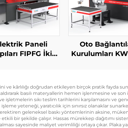
lektrik Paneli
Oto Bağlantıl
pıları FIPFG İki
Kurulumları KW
eşenli Poliüretan
Pu Poliüretan Y
plama Makinesi
Kaçış Yastık Mak
rini ve kârlılığı doğrudan etkileyen birçok pratik fayda 
ldırarak basılı materyallerin hemen işlenmesine ve son iş
 işletmelerin sıkı teslim tarihlerini karşılamasını ve gene
leme yeteneği, yaratıcılık için sınırsız olanaklar sunarke
 gerektiren geleneksel baskı yöntemlerinin aksine, mükemm
 etkili bir şekilde çalışır. Hassas mürekkep dağıtımı sis
alması sayesinde maliyet verimliliği ortaya çıkar. Plaka y