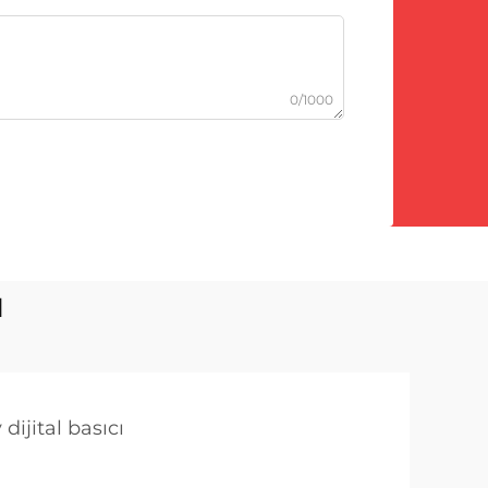
0/1000
ı
ijital basıcı