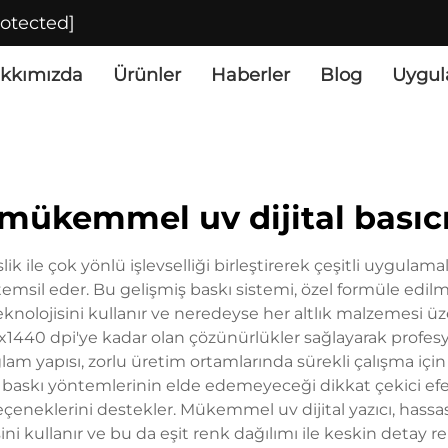
rotected]
kkımızda
Ürünler
Haberler
Blog
Uygul
mükemmel uv dijital basıc
ik ile çok yönlü işlevselliği birleştirerek çeşitli uygul
temsil eder. Bu gelişmiş baskı sistemi, özel formüle ed
knolojisini kullanır ve neredeyse her altlık malzemesi üze
x1440 dpi'ye kadar olan çözünürlükler sağlayarak profesy
ğlam yapısı, zorlu üretim ortamlarında sürekli çalışma için t
baskı yöntemlerinin elde edemeyeceği dikkat çekici efek
çeneklerini destekler. Mükemmel uv dijital yazıcı, hassa
sini kullanır ve bu da eşit renk dağılımı ile keskin detay 