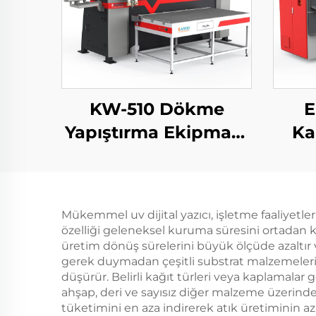
KW-510 Dökme
E
Yapıştırma Ekipmanı
Ka
KAIWEI Otomatik Pu
Bil
Jant Sigorta Dökme
Ka
Makinesi Fipfg Pu
Mükemmel uv dijital yazıcı, işletme faaliyetle
Jant Makinesi Robot
özelliği geleneksel kuruma süresini ortadan ka
üretim dönüş sürelerini büyük ölçüde azaltır ve
gerek duymadan çeşitli substrat malzemeleri iş
düşürür. Belirli kağıt türleri veya kaplamalar
ahşap, deri ve sayısız diğer malzeme üzerinde
tüketimini en aza indirerek atık üretiminin az