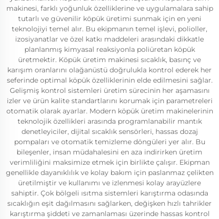
makinesi, farklı yoğunluk özelliklerine ve uygulamalara sahip
tutarlı ve güvenilir köpük üretimi sunmak için en yeni
teknolojiyi temel alır. Bu ekipmanın temel işlevi, polioller,
izosiyanatlar ve özel katkı maddeleri arasındaki dikkatle
planlanmış kimyasal reaksiyonla poliüretan köpük
üretmektir. Köpük üretim makinesi sıcaklık, basınç ve
karışım oranlarını olağanüstü doğrulukla kontrol ederek her
seferinde optimal köpük özelliklerinin elde edilmesini sağlar.
Gelişmiş kontrol sistemleri üretim sürecinin her aşamasını
izler ve ürün kalite standartlarını korumak için parametreleri
otomatik olarak ayarlar. Modern köpük üretim makinelerinin
teknolojik özellikleri arasında programlanabilir mantık
denetleyiciler, dijital sıcaklık sensörleri, hassas dozaj
pompaları ve otomatik temizleme döngüleri yer alır. Bu
bileşenler, insan müdahalesini en aza indirirken üretim
verimliliğini maksimize etmek için birlikte çalışır. Ekipman
genellikle dayanıklılık ve kolay bakım için paslanmaz çelikten
üretilmiştir ve kullanımı ve izlenmesi kolay arayüzlere
sahiptir. Çok bölgeli ısıtma sistemleri karıştırma odasında
sıcaklığın eşit dağılmasını sağlarken, değişken hızlı tahrikler
karıştırma şiddeti ve zamanlaması üzerinde hassas kontrol