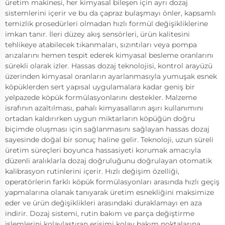
üretim makinesi, her kimyasal bileşen için ayrı dozaj
sistemlerini içerir ve bu da çapraz bulaşmayı önler, kapsamlı
temizlik prosedürleri olmadan hızlı formül değişikliklerine
imkan tanır. İleri düzey akış sensörleri, ürün kalitesini
tehlikeye atabilecek tıkanmaları, sızıntıları veya pompa
arızalarını hemen tespit ederek kimyasal besleme oranlarını
sürekli olarak izler. Hassas dozaj teknolojisi, kontrol arayüzü
üzerinden kimyasal oranların ayarlanmasıyla yumuşak esnek
köpüklerden sert yapısal uygulamalara kadar geniş bir
yelpazede köpük formülasyonlarını destekler. Malzeme
israfının azaltılması, pahalı kimyasalların aşırı kullanımını
ortadan kaldırırken uygun miktarların köpüğün doğru
biçimde oluşması için sağlanmasını sağlayan hassas dozaj
sayesinde doğal bir sonuç haline gelir. Teknoloji, uzun süreli
üretim süreçleri boyunca hassasiyeti korumak amacıyla
düzenli aralıklarla dozaj doğruluğunu doğrulayan otomatik
kalibrasyon rutinlerini içerir. Hızlı değişim özelliği,
operatörlerin farklı köpük formülasyonları arasında hızlı geçiş
yapmalarına olanak tanıyarak üretim esnekliğini maksimize
eder ve ürün değişiklikleri arasındaki duraklamayı en aza
indirir. Dozaj sistemi, rutin bakım ve parça değiştirme
işlemlerini kolaylaştıran erişimi kolay bakım noktalarına