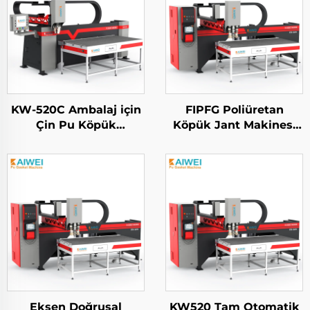
KW-520C Ambalaj için
FIPFG Poliüretan
Çin Pu Köpük
Köpük Jant Makinesi
Sigilasyon Makinesi
KW900 Pompa
Poliüretan Yüksek
Karıştırma Başlığı
Basınçlı Dökme
Makinesi
Eksen Doğrusal
KW520 Tam Otomatik