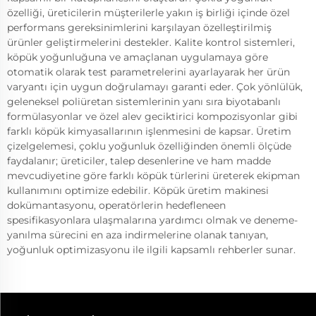
özelliği, üreticilerin müşterilerle yakın iş birliği içinde özel
performans gereksinimlerini karşılayan özelleştirilmiş
ürünler geliştirmelerini destekler. Kalite kontrol sistemleri,
köpük yoğunluğuna ve amaçlanan uygulamaya göre
otomatik olarak test parametrelerini ayarlayarak her ürün
varyantı için uygun doğrulamayı garanti eder. Çok yönlülük,
geleneksel poliüretan sistemlerinin yanı sıra biyotabanlı
formülasyonlar ve özel alev geciktirici kompozisyonlar gibi
farklı köpük kimyasallarının işlenmesini de kapsar. Üretim
çizelgelemesi, çoklu yoğunluk özelliğinden önemli ölçüde
faydalanır; üreticiler, talep desenlerine ve ham madde
mevcudiyetine göre farklı köpük türlerini üreterek ekipman
kullanımını optimize edebilir. Köpük üretim makinesi
dokümantasyonu, operatörlerin hedefleneen
spesifikasyonlara ulaşmalarına yardımcı olmak ve deneme-
yanılma sürecini en aza indirmelerine olanak tanıyan,
yoğunluk optimizasyonu ile ilgili kapsamlı rehberler sunar.