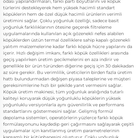
odası yapılandırmaları, farklı parti boyutlarını ve köpük
türlerini destekleyerek hem yüksek hacimli standart
köpüklerin hem de özel düşük hacimli ürünlerin verimli
üretimini sağlar. Çoklu yoğunluk özelliği, sadece basit
yoğunluk farklılıklarının ötesine geçerek filtreleme
uygulamalarında kullanılan açık gözenekli nefes alabilen
köpüklerden üstün termal özelliklere sahip kapalı gözenekli
yalıtım malzemelerine kadar farklı köpük hücre yapılarını da
içerir. Hızlı değişim imkanı, farklı köpük özellikleri arasında
geçiş yapılırken üretim gecikmelerini en aza indirir ve
genellikle bir ürün türünden diğerine geçiş için 30 dakikadan
az süre gerekir. Bu verimlilik, üreticilerin birden fazla üretim
hattı bulundurmadan değişen piyasa taleplerine ve müşteri
gereksinimlerine hızlı bir şekilde yanıt vermesini sağlar.
Köpük üretim makinesi, tüm yoğunluk aralığında tutarlı
kaliteyi koruyarak düşük yoğunluklu köpüklerin yüksek
yoğunluklu versiyonlarla aynı güvenilirlik ve performans
standartlarını göstermesini sağlar. Gelişmiş formül
depolama sistemleri, operatörlerin yüzlerce farklı köpük
formülasyonunu kaydedip geri çağırmasını sağlayarak çeşitli
uygulamalar için kanıtlanmış üretim parametrelerinin
kapsamlı bir kütüphanesini oluşturur. Çoklu yoğunluk