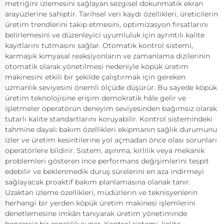
metriğini izlemesini sağlayan sezgisel dokunmatik ekran
arayüzlerine sahiptir. Tarihsel veri kaydı özellikleri, üreticilerin
üretim trendlerini takip etmesini, optimizasyon fırsatlarını
belirlemesini ve düzenleyici uyumluluk için ayrıntılı kalite
kayıtlarını tutmasını sağlar. Otomatik kontrol sistemi,
karmaşık kimyasal reaksiyonların ve zamanlama dizilerinin
otomatik olarak yönetilmesi nedeniyle köpük üretim
makinesini etkili bir şekilde çalıştırmak için gereken
uzmanlık seviyesini önemli ölçüde düşürür. Bu sayede köpük
üretim teknolojisine erişim demokratik hâle gelir ve
işletmeler operatörün deneyim seviyesinden bağımsız olarak
tutarlı kalite standartlarını koruyabilir. Kontrol sistemindeki
tahmine dayalı bakım özellikleri ekipmanın sağlık durumunu
izler ve üretim kesintilerine yol açmadan önce olası sorunları
operatörlere bildirir. Sistem, aşınma, kirlilik veya mekanik
problemleri gösteren ince performans değişimlerini tespit
edebilir ve beklenmedik duruş sürelerini en aza indirmeyi
sağlayacak proaktif bakım planlamasına olanak tanır.
Uzaktan izleme özellikleri, müdürlerin ve teknisyenlerin
herhangi bir yerden köpük üretim makinesi işlemlerini
denetlemesine imkân tanıyarak üretim yönetiminde
benzersiz bir esneklik sunar. Kontrol sistemi, kalite