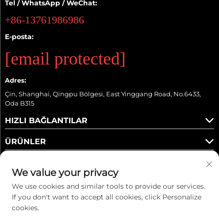
Tel / WhatsApp / WeChat:
+86-13761986986
E-posta:
[email protected]
Adres:
Çin, Shanghai, Qingpu Bölgesi, East Yinggang Road, No.6433,
Oda B315
HIZLI BAĞLANTILAR
ÜRÜNLER
We value your privacy
We use cookies and similar tools to provide our services.
Bizi Takip Edin
If you don't want to accept all cookies, click Personalize
cookies.