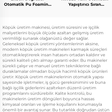
Otomatik Pu Foaming
Yapıştırıcı Sıran
Yuva Makinesi Elektrik
Makinesi Üreticisi PU
Kapan Yuvaları
Kaplama Makinesi Yeni
Makinesi Panel Kabini
Enerji Foaming Sigorta
Sigit Yapıştırma
Makinesi Pu Yuva
Köpük üretim makinesi, üretim süresini ve işçilik
Makinesi
Yapma Makinesi
maliyetlerini büyük ölçüde azaltan gelişmiş üretim
verimliliği sunarak olağanüstü değer sağlar.
Geleneksel köpük üretimi yöntemlerinin aksine,
modern köpük üretim makineleri karmaşık süreçleri
otomatikleştirerek insan hatasını ortadan kaldırır ve
sürekli kaliteli çıktı almayı garanti eder. Bu makineler
sürekli çalışır ve manuel üretim tekniklerine bağlı
duraklamalar olmadan büyük hacimli köpük ürünleri
üretir. Köpük üretim makinelerinin otomatik yapısı
sayesinde işletmeler, iş gücü gereksinimini ve buna
bağlı işçilik giderlerini azaltırken düzenli üretim
programlarını sürdürebilir. Kalite kontrolü, bu
makinelerin üretim döngüleri boyunca hassas
kimyasal oranları ve işleme koşullarını korumasıyla
önemli bir avantaj sunar. Bu tutarlılık doğrudan üstün