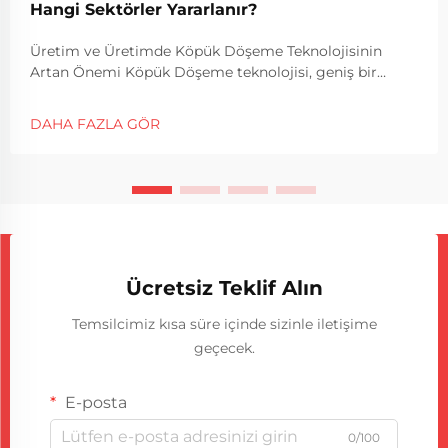
Hangi Sektörler Yararlanır?
Üretim ve Üretimde Köpük Döşeme Teknolojisinin
Artan Önemi Köpük Döşeme teknolojisi, geniş bir
endüstride modern üretim süreçlerinin hayati bir
parçası haline geldi. Köpükle mühürleme makinelerinin
DAHA FAZLA GÖR
kullanımı şirketlerin du...
Ücretsiz Teklif Alın
Temsilcimiz kısa süre içinde sizinle iletişime
geçecek.
E-posta
0/100