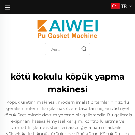
TR
kötü kokulu köpük yapma
makinesi
Köpük üretim makinesi, modern imalat ortamlarının zorlu
gereksinimlerini karşılamak üzere tasarlanmış, endüstriyel
köpük üretiminde devrim yaratan bir gelişmedir. Bu gelişmiş
ekipman, hassas kimyasal karışım, kontrollü ısıtma ve
otomatik işleme sistemleri aracılığıyla ham maddeleri
yüksek kaliteli köpük ürünlerine dönüştürür. Köpük üretim