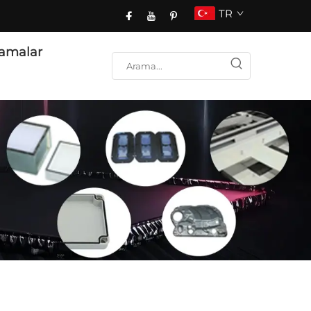
TR
amalar