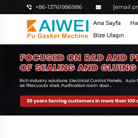
+86-13761986986
[email p
Ana Sayfa
Ha
Bize Ulaşın