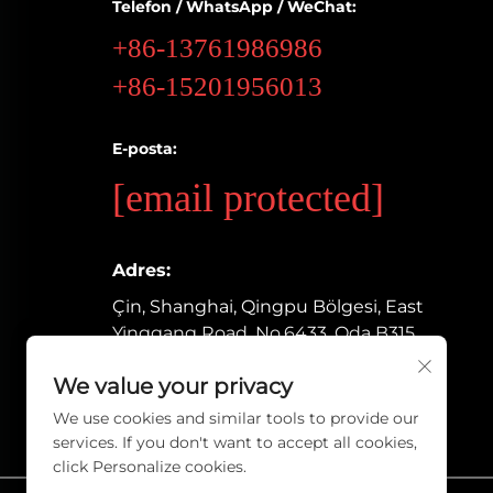
Telefon / WhatsApp / WeChat:
+86-13761986986
+86-15201956013
E-posta:
[email protected]
Adres:
Çin, Shanghai, Qingpu Bölgesi, East
Yinggang Road, No.6433, Oda B315
We value your privacy
We use cookies and similar tools to provide our
services. If you don't want to accept all cookies,
click Personalize cookies.