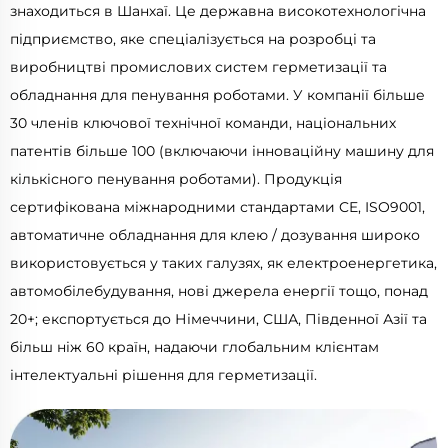
знаходиться в Шанхаї. Це державна високотехнологічна
підприємство, яке спеціалізується на розробці та
виробництві промислових систем герметизації та
обладнання для пенування роботами. У компанії більше
30 членів ключової технічної команди, національних
патентів більше 100 (включаючи інноваційну машину для
кількісного пенування роботами). Продукція
сертифікована міжнародними стандартами CE, ISO9001,
автоматичне обладнання для клею / дозування широко
використовується у таких галузях, як електроенергетика,
автомобілебудування, нові джерела енергії тощо, понад
20+; експортується до Німеччини, США, Південної Азії та
більш ніж 60 країн, надаючи глобальним клієнтам
інтелектуальні рішення для герметизації.