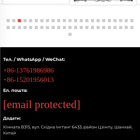
Тел. / WhatsApp / WeChat:
+86-13761986986
+86-15201956013
Ел. пошта:
[email protected]
Додати:
Кімната B315, вул. Східна Інгґанг 6433, район Цзінпу, Шанхай,
Китай