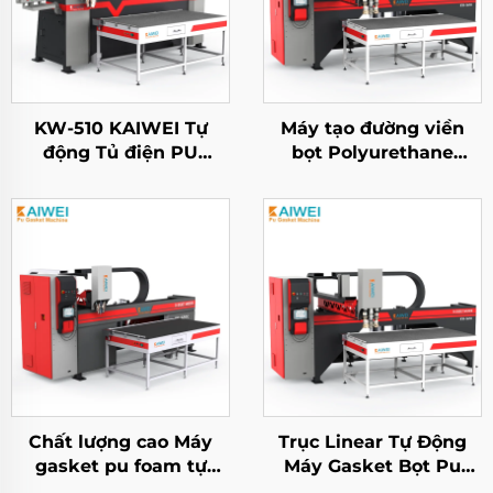
KW-510 KAIWEI Tự
Máy tạo đường viền
động Tủ điện PU
bọt Polyurethane
Polyurethane Foam
FIPFG KW900 Đầu bơm
Gasket Máy niêm
trộn
phong
Chất lượng cao Máy
Trục Linear Tự Động
gasket pu foam tự
Máy Gasket Bọt Pu
động polyurethane cho
Dành Cho Tủ Điện Máy