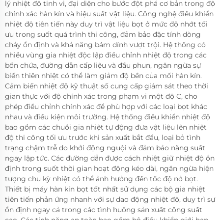
lý nhiệt độ tinh vi, đại diện cho bước đột phá cơ bản trong độ
chính xác hàn kín và hiệu suất vật liệu. Công nghệ điều khiển
nhiệt độ tiên tiến này duy trì vật liệu bọt ở mức độ nhớt tối
ưu trong suốt quá trình thi công, đảm bảo đặc tính dòng
chảy ổn định và khả năng bám dính vượt trội. Hệ thống có
nhiều vùng gia nhiệt độc lập điều chỉnh nhiệt độ trong các
bồn chứa, đường dẫn cấp liệu và đầu phun, ngăn ngừa sự
biến thiên nhiệt có thể làm giảm độ bền của mối hàn kín.
Cảm biến nhiệt độ kỹ thuật số cung cấp giám sát theo thời
gian thực với độ chính xác trong phạm vi một độ C, cho
phép điều chỉnh chính xác để phù hợp với các loại bọt khác
nhau và điều kiện môi trường. Hệ thống điều khiển nhiệt độ
bao gồm các chuỗi gia nhiệt tự động đưa vật liệu lên nhiệt
độ thi công tối ưu trước khi sản xuất bắt đầu, loại bỏ tình
trạng chậm trễ do khởi động nguội và đảm bảo năng suất
ngay lập tức. Các đường dẫn được cách nhiệt giữ nhiệt độ ổn
định trong suốt thời gian hoạt động kéo dài, ngăn ngừa hiện
tượng chu kỳ nhiệt có thể ảnh hưởng đến tốc độ nở bọt.
Thiết bị máy hàn kín bọt tốt nhất sử dụng các bộ gia nhiệt
tiên tiến phản ứng nhanh với sự dao động nhiệt độ, duy trì sự
ổn định ngay cả trong các tình huống sản xuất công suất
cao. Các tính năng an toàn bao gồm bộ điều khiển giới hạn