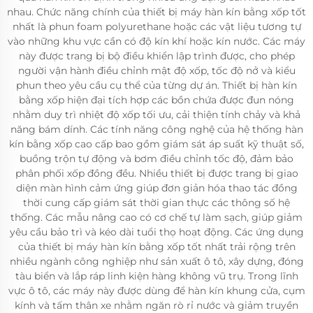
nhau. Chức năng chính của thiết bị máy hàn kín bằng xốp tốt
nhất là phun foam polyurethane hoặc các vật liệu tương tự
vào những khu vực cần có độ kín khí hoặc kín nước. Các máy
này được trang bị bộ điều khiển lập trình được, cho phép
người vận hành điều chỉnh mật độ xốp, tốc độ nở và kiểu
phun theo yêu cầu cụ thể của từng dự án. Thiết bị hàn kín
bằng xốp hiện đại tích hợp các bồn chứa được đun nóng
nhằm duy trì nhiệt độ xốp tối ưu, cải thiện tính chảy và khả
năng bám dính. Các tính năng công nghệ của hệ thống hàn
kín bằng xốp cao cấp bao gồm giám sát áp suất kỹ thuật số,
buồng trộn tự động và bơm điều chỉnh tốc độ, đảm bảo
phân phối xốp đồng đều. Nhiều thiết bị được trang bị giao
diện màn hình cảm ứng giúp đơn giản hóa thao tác đồng
thời cung cấp giám sát thời gian thực các thông số hệ
thống. Các mẫu nâng cao có cơ chế tự làm sạch, giúp giảm
yêu cầu bảo trì và kéo dài tuổi thọ hoạt động. Các ứng dụng
của thiết bị máy hàn kín bằng xốp tốt nhất trải rộng trên
nhiều ngành công nghiệp như sản xuất ô tô, xây dựng, đóng
tàu biển và lắp ráp linh kiện hàng không vũ trụ. Trong lĩnh
vực ô tô, các máy này được dùng để hàn kín khung cửa, cụm
kính và tấm thân xe nhằm ngăn rò rỉ nước và giảm truyền