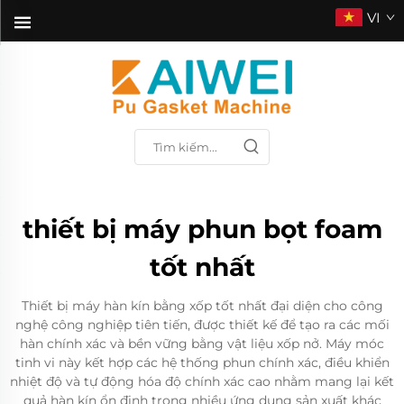
VI
thiết bị máy phun bọt foam
tốt nhất
Thiết bị máy hàn kín bằng xốp tốt nhất đại diện cho công
nghệ công nghiệp tiên tiến, được thiết kế để tạo ra các mối
hàn chính xác và bền vững bằng vật liệu xốp nở. Máy móc
tinh vi này kết hợp các hệ thống phun chính xác, điều khiển
nhiệt độ và tự động hóa độ chính xác cao nhằm mang lại kết
quả hàn kín ổn định trong nhiều ứng dụng sản xuất khác