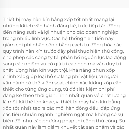
bộ lọc không khí HEPA
Gasket Tủ Điện Máy
Dán Kín Tủ Bảng
Thiết bị máy hàn kín bằng xốp tốt nhất mang lại
những lợi ích vận hành đáng kể, trực tiếp tác động
đến năng suất và lợi nhuận cho các doanh nghiệp
trong nhiều lĩnh vực. Các hệ thống tiên tiến này
giảm chi phí nhân công bằng cách tự động hóa các
quy trình hàn kín trước đây phải thực hiện thủ công,
cho phép các công ty tái phân bổ nguồn lực lao động
sang các nhiệm vụ có giá trị cao hơn mà vẫn duy trì
chất lượng hàn kín vượt trội. Khả năng phun xốp
chính xác giúp loại bỏ sự lãng phí vật liệu, vì người
vận hành có thể kiểm soát chính xác lượng xốp cần
thiết cho từng ứng dụng, từ đó tiết kiệm chi phí
đáng kể theo thời gian. Tính nhất quán về chất lượng
là một lợi thế lớn khác, vì thiết bị máy hàn kín bằng
xốp tốt nhất tạo ra các mối hàn đồng đều, đáp ứng
các tiêu chuẩn ngành nghiêm ngặt mà không có sự
biến đổi như các phương pháp thi công thủ công. Sự
nhất quán này làm giảm khuyết tật sản phẩm và các