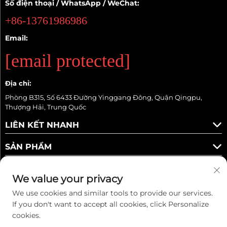
Số điện thoại / WhatsApp / WeChat:
+86-13761986986
Email:
[email protected]
Địa chỉ:
Phòng B315, Số 6433 Đường Yinggang Đông, Quận Qingpu,
Thượng Hải, Trung Quốc
LIÊN KẾT NHANH
SẢN PHẨM
We value your privacy
We use cookies and similar tools to provide our services.
Theo dõi chúng tôi
If you don't want to accept all cookies, click Personalize
cookies.