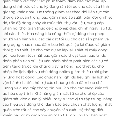
gian chính xác cho việc phun foam, đảm bảo các mẫu áp
dụng chính xác và chu kỳ đóng rắn tối ưu cho các cấu hình
gioăng khác nhau. Hệ thống giám sát theo dõi liên tục các
thông số quan trọng bao gồm mức áp suất, biến động nhiệt
độ, tốc độ dòng chảy và mức tiêu thụ vật liệu, cung cấp
phản hồi thời gian thực để cho phép điều chỉnh ngay lập tức
khi cần thiết. Khả năng lưu công thức tự động cho phép
người vận hành lưu các cài đặt tối ưu cho các sản phẩm và
ứng dụng khác nhau, đảm bảo kết quả lặp lại được và giảm
thời gian thiết lập cho các dự án lặp lại. Thiết bị máy đóng
gói keo foam tốt nhất bao gồm các thuật toán bảo trì dự
đoán phân tích dữ liệu vận hành nhằm phát hiện các sự cố
tiềm tàng trước khi chúng gây ra hỏng hóc thiết bị, cho
phép lên lịch dịch vụ chủ động nhằm giảm thiểu thời gian
ngừng hoạt động. Các chức năng ghi dữ liệu ghi lại lịch sử
vận hành chi tiết, hỗ trợ các chương trình đảm bảo chất
lượng và cung cấp thông tin hữu ích cho các sáng kiến tối
ưu hóa quy trình. Khả năng giám sát từ xa cho phép các
giám sát viên quản lý nhiều máy từ các vị trí tập trung, nâng
cao hiệu quả đồng thời đảm bảo tiêu chuẩn chất lượng nhất
quán trên tất cả các dây chuyền sản xuất. Hệ thống điều
khiển bao gồm các khóa an toàn tự động ngăn chặn hoạt