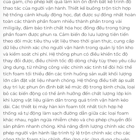
của gam, cho phép kết quả làm kín ổn định bất kể trình độ
thao tác của người vận hành. Thiết kế buồng trộn tích hợp
hệ thống cánh khuấy động học, đạt được sự đồng nhất hoàn
toàn các thành phần foam nhiều thành phần trong vài
miligiây, đảm bảo tính chất hóa học đồng đều trong từng
phần foam được phun ra. Cảm biến đo lưu lượng tiên tiến
theo dõi mức tiêu thụ vật liệu theo thời gian thực, cung cấp
dữ liệu chính xác cho người vận hành trong quản lý tồn kho
và kiểm soát chi phí. Hệ thống phun có điều khiển tốc độ
thay đổi được, điều chỉnh tốc độ dòng chảy tùy theo yêu cầu
ứng dụng, từ những công việc chính xác tinh tế đòi hỏi thể
tích foam tối thiểu đến các tình huống sản xuất khối lượng
lớn cần đặt vật liệu nhanh chóng. Hệ thống điều tiết áp suất
duy trì lực phun ổn định bất kể mức độ trong bình chứa, loại
bỏ các biến động có thể ảnh hưởng đến chất lượng lớp kín
khi lượng vật liệu giảm dần trong quá trình vận hành kéo
dài. Các thiết bị máy hàn kín foam tốt nhất tích hợp hệ
thống xả tự động làm sạch đường dẫn giữa các loại foam
khác nhau, ngăn ngừa nhiễm chéo và cho phép chuyển đổi
sản phẩm nhanh chóng. Khả năng định lượng chính xác cho
phép người vận hành lập trình tỷ lệ trộn chính xác cho các
công thức foam tùy chỉnh, đáp ứng các ứng dụng chuyên