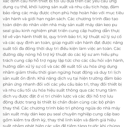
xác định cấu hình thiết bị tối ưu dựa trên các yêu cầu ứng
dụng cụ thể, khối lượng sản xuất và nhu cầu tích hợp, đảm
bảo rằng các máy được chọn phù hợp hoàn hảo với mục tiêu
vận hành và giới hạn ngân sách. Các chương trình đào tạo
toàn diện do nhân viên nhà máy sản xuất máy dán keo pu
seal giàu kinh nghiệm phát triển cung cấp hướng dẫn thực
tế về vận hành thiết bị, quy trình bảo trì, kỹ thuật xử lý sự cố
và các quy định an toàn, giúp người vận hành đạt được năng
suất tối đa đồng thời duy trì điều kiện làm việc an toàn. Các
đường dây nóng hỗ trợ kỹ thuật do các kỹ sư am hiểu phụ
trách cung cấp hỗ trợ ngay lập tức cho các câu hỏi vận hành,
hướng dẫn xử lý sự cố và các đề xuất tối ưu hóa ứng dụng
nhằm giảm thiểu thời gian ngừng hoạt động và duy trì lịch
sản xuất ổn định. Khả năng dịch vụ tại hiện trường đảm bảo
phản ứng nhanh đối với các yêu cầu bảo trì, thay đổi thiết bị
và nhu cầu tối ưu hóa hiệu suất thông qua các trung tâm
dịch vụ được đặt ở vị trí chiến lược và các đội hỗ trợ lưu
động được trang bị thiết bị chẩn đoán cùng các bộ phận
thay thế. Các chương trình bảo trì phòng ngừa do nhà máy
sản xuất máy dán keo pu seal chuyên nghiệp cung cấp bao
gồm kiểm tra định kỳ, thay thế linh kiện và đánh giá hiệu
suất nhằm phát hiện các vấn đề tiềm tàng trước khi chúng