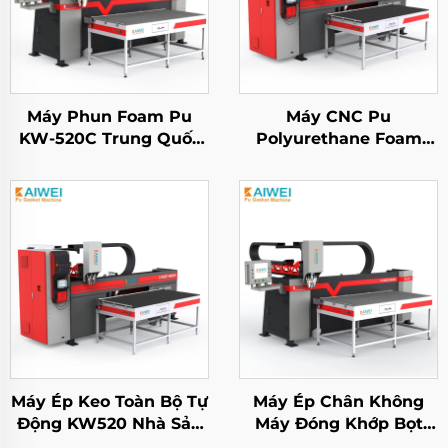
Máy Phun Foam Pu
Máy CNC Pu
KW-520C Trung Quốc
Polyurethane Foam
Dùng Để Đóng Gói
Cách nhiệt Gasket
Polyurethane Máy
Phun Niêm phong cho
Phun Áp Lực Cao
tủ điện
Máy Ép Keo Toàn Bộ Tự
Máy Ép Chân Không
Động KW520 Nhà Sản
Máy Đóng Khớp Bọt
Xuất Máy Ép PU Năng
KW510A Toàn Bộ Tự