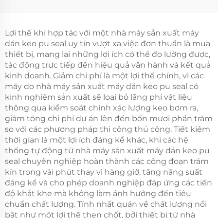
Lượng Mới Máy Đóng
Động Máy Làm Gasket
Khớp Bọt Pu Làm Máy
Silicone Pu 1500
Gasket
Lợi thế khi hợp tác với một nhà máy sản xuất máy
dán keo pu seal uy tín vượt xa việc đơn thuần là mua
thiết bị, mang lại những lợi ích có thể đo lường được,
tác động trực tiếp đến hiệu quả vận hành và kết quả
kinh doanh. Giảm chi phí là một lợi thế chính, vì các
máy do nhà máy sản xuất máy dán keo pu seal có
kinh nghiệm sản xuất sẽ loại bỏ lãng phí vật liệu
thông qua kiểm soát chính xác lượng keo bơm ra,
giảm tổng chi phí dự án lên đến bốn mươi phần trăm
so với các phương pháp thi công thủ công. Tiết kiệm
thời gian là một lợi ích đáng kể khác, khi các hệ
thống tự động từ nhà máy sản xuất máy dán keo pu
seal chuyên nghiệp hoàn thành các công đoạn trám
kín trong vài phút thay vì hàng giờ, tăng năng suất
đáng kể và cho phép doanh nghiệp đáp ứng các tiến
độ khắt khe mà không làm ảnh hưởng đến tiêu
chuẩn chất lượng. Tính nhất quán về chất lượng nổi
bật như một lợi thế then chốt, bởi thiết bị từ nhà