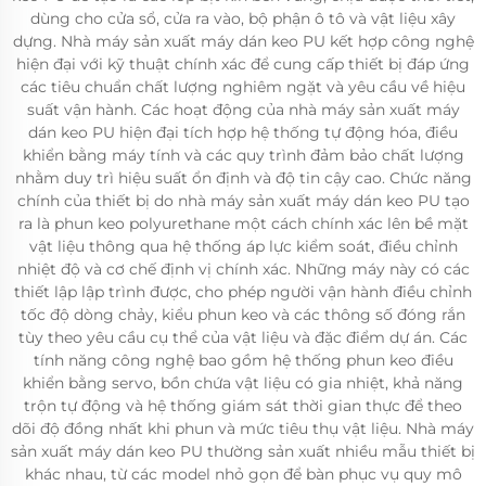
dùng cho cửa sổ, cửa ra vào, bộ phận ô tô và vật liệu xây
dựng. Nhà máy sản xuất máy dán keo PU kết hợp công nghệ
hiện đại với kỹ thuật chính xác để cung cấp thiết bị đáp ứng
các tiêu chuẩn chất lượng nghiêm ngặt và yêu cầu về hiệu
suất vận hành. Các hoạt động của nhà máy sản xuất máy
dán keo PU hiện đại tích hợp hệ thống tự động hóa, điều
khiển bằng máy tính và các quy trình đảm bảo chất lượng
nhằm duy trì hiệu suất ổn định và độ tin cậy cao. Chức năng
chính của thiết bị do nhà máy sản xuất máy dán keo PU tạo
ra là phun keo polyurethane một cách chính xác lên bề mặt
vật liệu thông qua hệ thống áp lực kiểm soát, điều chỉnh
nhiệt độ và cơ chế định vị chính xác. Những máy này có các
thiết lập lập trình được, cho phép người vận hành điều chỉnh
tốc độ dòng chảy, kiểu phun keo và các thông số đóng rắn
tùy theo yêu cầu cụ thể của vật liệu và đặc điểm dự án. Các
tính năng công nghệ bao gồm hệ thống phun keo điều
khiển bằng servo, bồn chứa vật liệu có gia nhiệt, khả năng
trộn tự động và hệ thống giám sát thời gian thực để theo
dõi độ đồng nhất khi phun và mức tiêu thụ vật liệu. Nhà máy
sản xuất máy dán keo PU thường sản xuất nhiều mẫu thiết bị
khác nhau, từ các model nhỏ gọn để bàn phục vụ quy mô