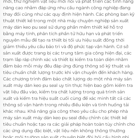
mới, thử nghiệm vật liệu mới nổi và phát triển các tính năng
nâng cao nhằm đáp ứng nhu cầu ngành công nghiệp đang
thay đổi cũng như các quy định hiện hành. Các phòng ban kỹ
thuật thiết kế trong một nhà máy chuyên nghiệp sản xuất
máy dán keo pu seal sử dụng phần mềm thiết kế hỗ trợ
bằng máy tính, phân tích phần tử hữu hạn và phát triển
nguyên mẫu để tạo ra thiết bị tối ưu hiệu suất đồng thời
giảm thiểu yêu cầu bảo trì và độ phức tạp vận hành. Cơ sở
sản xuất được trang bị các trung tâm gia công hiện đại, các
trạm lắp ráp chính xác và thiết bị kiểm tra toàn diện nhằm
đảm bảo mỗi máy đều đáp ứng đúng thông số kỹ thuật và
tiêu chuẩn chất lượng trước khi vận chuyển đến khách hàng.
Các chương trình đảm bảo chất lượng do một nhà máy sản
xuất máy dán keo pu seal uy tín thực hiện bao gồm kiểm tra
vật liệu đầu vào, kiểm tra chất lượng trong quá trình sản
xuất và kiểm tra hiệu suất cuối cùng để xác minh tất cả các
thông số vận hành trong nhiều điều kiện và tình huống tải
khác nhau. Khả năng gia công theo yêu cầu cho phép nhà
máy sản xuất máy dán keo pu seal điều chỉnh các thiết kế
tiêu chuẩn hoặc tạo ra các giải pháp hoàn toàn tùy chỉnh cho
các ứng dụng đặc biệt, vật liệu nền không thông thường
hoặc môi trường sản xuất chuyên biệt đòi hỏi cấu hình phi