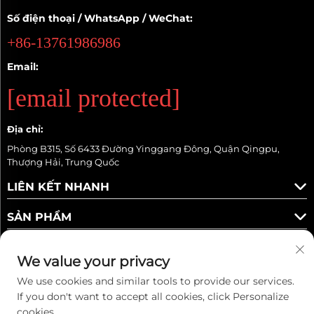
Số điện thoại / WhatsApp / WeChat:
+86-13761986986
Email:
[email protected]
Địa chỉ:
Phòng B315, Số 6433 Đường Yinggang Đông, Quận Qingpu,
Thượng Hải, Trung Quốc
LIÊN KẾT NHANH
SẢN PHẨM
We value your privacy
We use cookies and similar tools to provide our services.
Theo dõi chúng tôi
If you don't want to accept all cookies, click Personalize
cookies.