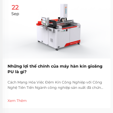
22
Sep
Những lợi thế chính của máy hàn kín gioăng
PU là gì?
Cách Mạng Hóa Việc Đệm Kín Công Nghiệp với Công
Nghệ Tiên Tiến Ngành công nghiệp sản xuất đã chứng
kiến những bước tiến đáng kể trong công nghệ đệm
kín, khi máy đệm kín PU nổi lên như một giải pháp đột
Xem Thêm
phá. Thiết bị tinh vi này...