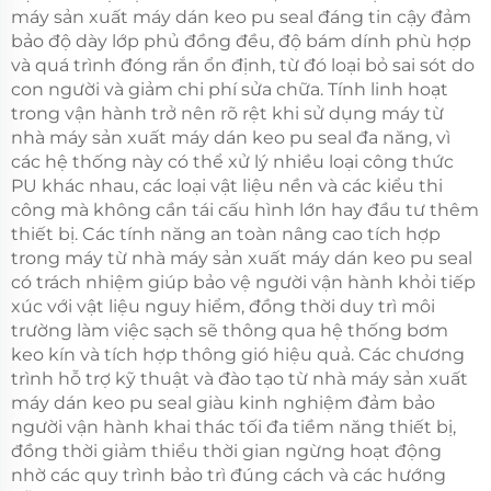
máy sản xuất máy dán keo pu seal đáng tin cậy đảm
bảo độ dày lớp phủ đồng đều, độ bám dính phù hợp
và quá trình đóng rắn ổn định, từ đó loại bỏ sai sót do
con người và giảm chi phí sửa chữa. Tính linh hoạt
trong vận hành trở nên rõ rệt khi sử dụng máy từ
nhà máy sản xuất máy dán keo pu seal đa năng, vì
các hệ thống này có thể xử lý nhiều loại công thức
PU khác nhau, các loại vật liệu nền và các kiểu thi
công mà không cần tái cấu hình lớn hay đầu tư thêm
thiết bị. Các tính năng an toàn nâng cao tích hợp
trong máy từ nhà máy sản xuất máy dán keo pu seal
có trách nhiệm giúp bảo vệ người vận hành khỏi tiếp
xúc với vật liệu nguy hiểm, đồng thời duy trì môi
trường làm việc sạch sẽ thông qua hệ thống bơm
keo kín và tích hợp thông gió hiệu quả. Các chương
trình hỗ trợ kỹ thuật và đào tạo từ nhà máy sản xuất
máy dán keo pu seal giàu kinh nghiệm đảm bảo
người vận hành khai thác tối đa tiềm năng thiết bị,
đồng thời giảm thiểu thời gian ngừng hoạt động
nhờ các quy trình bảo trì đúng cách và các hướng