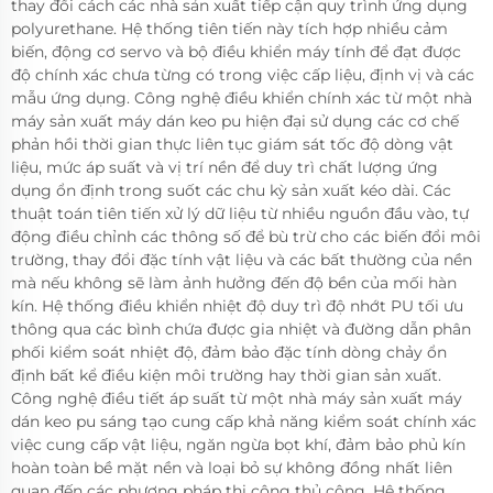
thay đổi cách các nhà sản xuất tiếp cận quy trình ứng dụng
polyurethane. Hệ thống tiên tiến này tích hợp nhiều cảm
biến, động cơ servo và bộ điều khiển máy tính để đạt được
độ chính xác chưa từng có trong việc cấp liệu, định vị và các
mẫu ứng dụng. Công nghệ điều khiển chính xác từ một nhà
máy sản xuất máy dán keo pu hiện đại sử dụng các cơ chế
phản hồi thời gian thực liên tục giám sát tốc độ dòng vật
liệu, mức áp suất và vị trí nền để duy trì chất lượng ứng
dụng ổn định trong suốt các chu kỳ sản xuất kéo dài. Các
thuật toán tiên tiến xử lý dữ liệu từ nhiều nguồn đầu vào, tự
động điều chỉnh các thông số để bù trừ cho các biến đổi môi
trường, thay đổi đặc tính vật liệu và các bất thường của nền
mà nếu không sẽ làm ảnh hưởng đến độ bền của mối hàn
kín. Hệ thống điều khiển nhiệt độ duy trì độ nhớt PU tối ưu
thông qua các bình chứa được gia nhiệt và đường dẫn phân
phối kiểm soát nhiệt độ, đảm bảo đặc tính dòng chảy ổn
định bất kể điều kiện môi trường hay thời gian sản xuất.
Công nghệ điều tiết áp suất từ một nhà máy sản xuất máy
dán keo pu sáng tạo cung cấp khả năng kiểm soát chính xác
việc cung cấp vật liệu, ngăn ngừa bọt khí, đảm bảo phủ kín
hoàn toàn bề mặt nền và loại bỏ sự không đồng nhất liên
quan đến các phương pháp thi công thủ công. Hệ thống