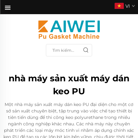
VI
nhà máy sản xuất máy dán
keo PU
Một nhà máy sản xuất máy dán keo PU đại diện cho một cơ
sở sản xuất chuyên biệt, tập trung vào việc chế tạo thiết bị
tiên tiến dùng để thi công keo polyurethane trong nhiều
ngành công nghiệp khác nhau. Các nhà máy này chuyên
phát triển các loại máy móc tinh vi nhằm áp dụng chính xác
keo PU để tạo ra các lớp bịt kín bền vững, chịu được thời tiết,